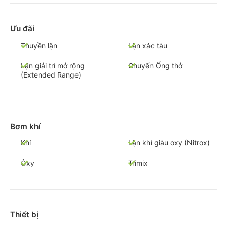
Ưu đãi
Thuyền lặn
Lặn xác tàu
Lặn giải trí mở rộng
Chuyến Ống thở
(Extended Range)
Bơm khí
Khí
Lặn khí giàu oxy (Nitrox)
Ôxy
Trimix
Thiết bị