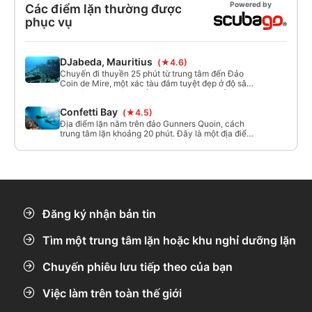
Powered by
Các điểm lặn thường được
phục vụ
DJabeda, Mauritius
(★4.6)
Chuyến đi thuyền 25 phút từ trung tâm đến Đảo
Coin de Mire, một xác tàu đắm tuyệt đẹp ở độ sâu
30 mét, được chìm xuống vào năm 1996 để tạo ra
một rạn san hô nhân tạo. Điều kiện chung: tầm nhìn
Confetti Bay
(★4.5)
tốt từ 30 đến 40 mét, có thể có dòng chảy mạnh
(nhưng ở mức vừa phải).
Địa điểm lặn nằm trên đảo Gunners Quoin, cách
trung tâm lặn khoảng 20 phút. Đây là một địa điểm
lặn tuyệt đẹp ở Mauritius, phù hợp với mọi trình độ
và các buổi ca lặn thử nghiệm.
Đăng ký nhận bản tin
Tìm một trung tâm lặn hoặc khu nghỉ dưỡng lặn
Chuyến phiêu lưu tiếp theo của bạn
Việc làm trên toàn thế giới