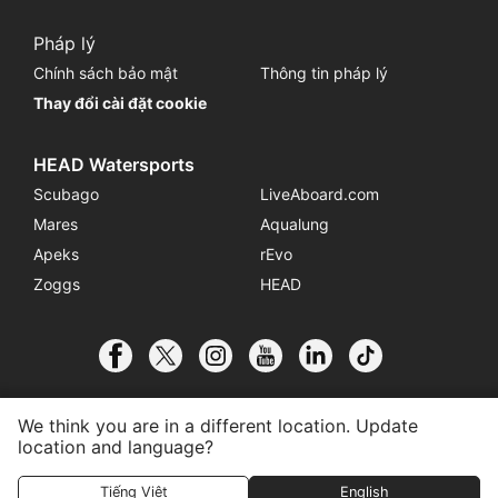
Pháp lý
Chính sách bảo mật
Thông tin pháp lý
Thay đổi cài đặt cookie
HEAD Watersports
Scubago
LiveAboard.com
Mares
Aqualung
Apeks
rEvo
Zoggs
HEAD
We think you are in a different location. Update
location and language?
© 2026 SSI International
Liên kết với Trung tâm
Liên hệ
Tiếng Việt
English