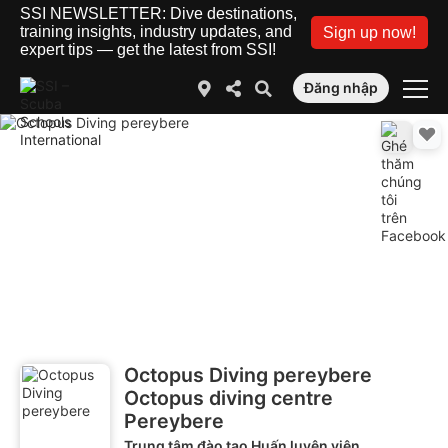
SSI NEWSLETTER: Dive destinations,
training insights, industry updates, and
Sign up now!
expert tips — get the latest from SSI!
Đăng nhập
Octopus Diving pereybere
Octopus diving centre
Pereybere
Trung tâm đào tạo Huấn luyện viên