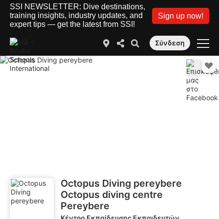
SSI NEWSLETTER: Dive destinations,
training insights, industry updates, and
Sign up now!
expert tips — get the latest from SSI!
Σύνδεση
Octopus Diving pereybere
Octopus diving centre
Pereybere
Κέντρο Εκπαίδευσης Εκπαιδευτών