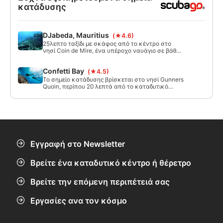
κατάδυσης
DJabeda, Mauritius
(★4.6)
25λεπτο ταξίδι με σκάφος από το κέντρο στο
νησί Coin de Mire, ένα υπέροχο ναυάγιο σε βάθος
30 μέτρων, που βυθίστηκε το 1996 για να
δημιουργηθεί ένας τεχνητός ύφαλος. Γενικές
Confetti Bay
(★4.5)
συνθήκες: καλή ορατότητα μεταξύ 30 και 40
μέτρων, πιθανό ισχυρό ρεύμα (να είναι μέτριο).
Το σημείο κατάδυσης βρίσκεται στο νησί Gunners
Quoin, περίπου 20 λεπτά από το καταδυτικό
κέντρο. Πρόκειται για ένα όμορφο σημείο
κατάδυσης στον Μαυρίκιο, κατάλληλο για όλα
τα επίπεδα και για εισαγωγικές καταδύσεις.
Εγγραφή στο Newsletter
Βρείτε ένα καταδυτικό κέντρο ή θέρετρο
Βρείτε την επόμενη περιπέτειά σας
Εργασίες ανα τον κόσμο