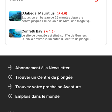
DJabeda, Mauritius
(★4.6)
Excursion en bateau de 25 minutes depuis le
centre jusqu'à l'île de Coin de Mire, une magnifique
épave à 30 mètres de profondeur, coulée en 1996
pour créer un récif artificiel. Conditions générales :
Confetti Bay
(★4.5)
bonne visibilité entre 30 et 40 mètres, courant fort
possible (à modérer).
Le site de plongée est situé sur l'île de Gunners
Quoin, à environ 20 minutes du centre de plongée.
C'est un site de plongée magnifique à l'île Maurice,
adapté à tous les niveaux et aux plongées
d'initiation.
Abonnement à la Newsletter
Trouver un Centre de plongée
Trouvez votre prochaine Aventure
Emplois dans le monde