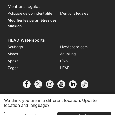
Mentions légales
Politique de confidentialité
Mentions légales
Modifier les paramètres des
cookies
HEAD Watersports
Scubago
LiveAboard.com
Mares
Aqualung
Apeks
rEvo
Zoggs
HEAD
We think you are in a different location. Update
location and language?
© 2026 SSI International
S'affilier à un Centre
Contact