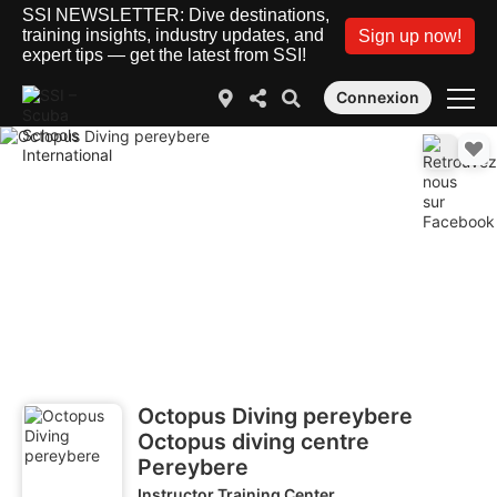
SSI NEWSLETTER: Dive destinations,
training insights, industry updates, and
Sign up now!
expert tips — get the latest from SSI!
Connexion
Octopus Diving pereybere
Octopus diving centre
Pereybere
Instructor Training Center