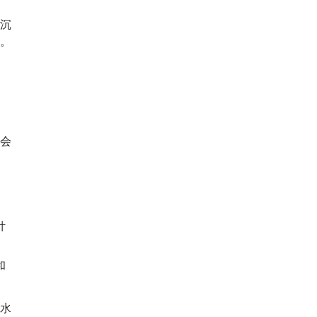
沉
。
会
针
和
水