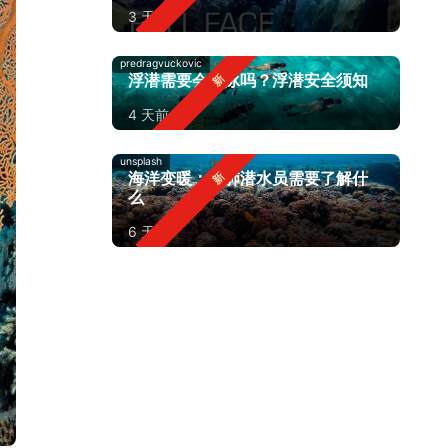
3 天前
predragvuckovic
浮潜需要会游泳吗？浮潜安全须知
4 天前
unsplash
海洋变暖：水肺潜水员需要了解什
么
6 天前