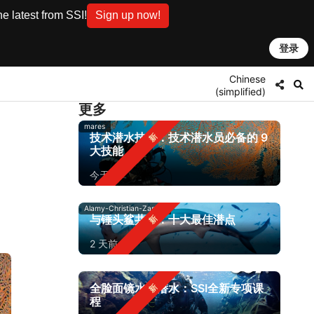
e latest from SSI!
Sign up now!
登录
Chinese
(simplified)
更多
mares
技术潜水技能：技术潜水员必备的 9
大技能
今天
Alamy-Christian-Zappel
与锤头鲨共潜：十大最佳潜点
2 天前
全脸面镜水肺潜水：SSI全新专项课
程