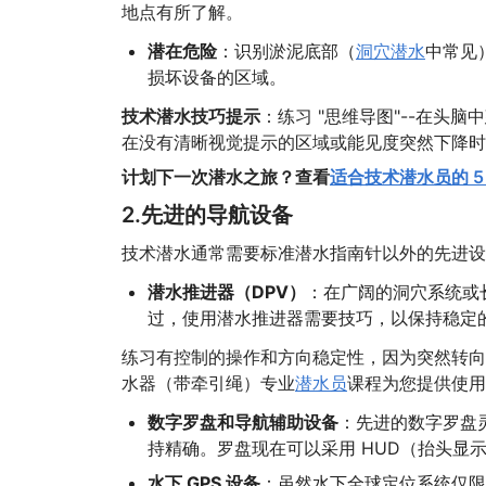
地点有所了解。
潜在危险
：识别淤泥底部（
洞穴潜水
中常见
损坏设备的区域。
技术潜水技巧提示
：练习 "思维导图"--在
在没有清晰视觉提示的区域或能见度突然下降时
计划下一次潜水之旅？查看
适合技术潜水员的 
2.先进的导航设备
技术潜水通常需要标准潜水指南针以外的先进设
潜水推进器（DPV）
：在广阔的洞穴系统或
过，使用潜水推进器需要技巧，以保持稳定
练习有控制的操作和方向稳定性，因为突然转向
水器（带牵引绳）专业
潜水员
课程为您提供使用
数字罗盘和导航辅助设备
：先进的数字罗盘
持精确。罗盘现在可以采用 HUD（抬头显
水下 GPS 设备
：虽然水下全球定位系统仅限