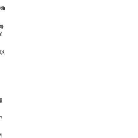
确
海
保
以
理
中
例