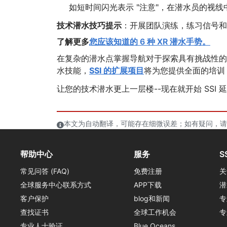
如短时间闪光表示 "注意"，在潜水员的视线
技术潜水技巧提示
：开展团队演练，练习信号和
了解更多
您应该知道的 6 种 XR 潜水手势。
在复杂的潜水点掌握导航对于探索具有挑战性的
水技能，
SSI 的扩展项目
将为您提供全面的培训
让您的技术潜水更上一层楼--现在就开始 SSI 
本文为自动翻译，可能存在细微误差；如有疑问，请
帮助中心
服务
S
常见问答 (FAQ)
免费注册
关
全球服务中心联系方式
APP下载
潜
客户保护
blog和新闻
专
查找证书
全球工作机会
专
专业人士验证
Blue Oceans