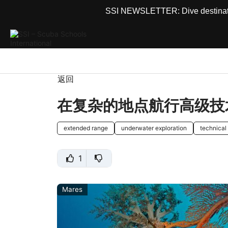
SSI NEWSLETTER: Dive destinations
返回
在复杂的地点航行高级技
extended range
underwater exploration
technical
1
Mares