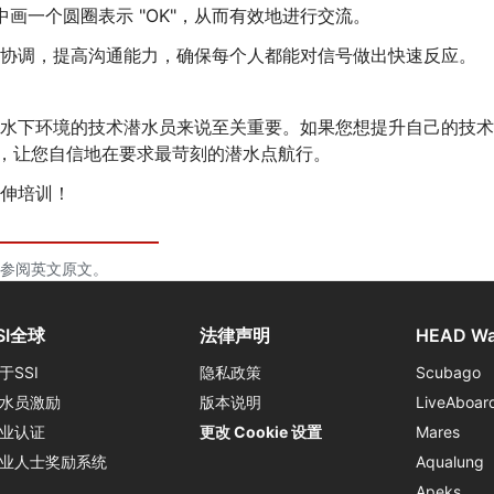
中画一个圆圈表示 "OK"，从而有效地进行交流。
协调，提高沟通能力，确保每个人都能对信号做出快速反应。
水下环境的技术潜水员来说至关重要。如果您想提升自己的技术
，让您自信地在要求最苛刻的潜水点航行。
延伸培训！
参阅英文原文。
SI全球
法律声明
HEAD Wa
于SSI
隐私政策
Scubago
水员激励
版本说明
LiveAboar
业认证
更改 Cookie 设置
Mares
业人士奖励系统
Aqualung
Apeks