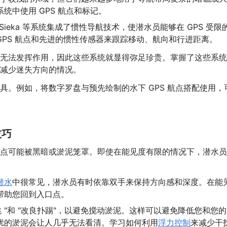
统中使用 GPS 航点和标记。
on 和 Sieka 等系统集成了惯性导航技术，使潜水员能够在 GPS 受限
 GPS 航点和先进的惯性传感器来跟踪移动、航向和行进距离。
无法发挥作用，因此这些系统就显得弥足珍贵。掌握了这些系统
减少迷失方向的情况。
具。例如，将数字罗盘与预先绘制的水下 GPS 航点搭配使用，
技巧
点可能被黑暗或淤泥笼罩。即使在能见度有限的情况下，潜水员
潜水
中很常见，潜水员有时依靠双手来保持方向感和深度。在能
帮助您回到入口点。
跳 "和 "改良扑踢"，以避免搅动淤泥。这样可以避免降低您和您
扰的淤泥会让人几乎无法看清。学习如何利用
浮力控制
来减少干