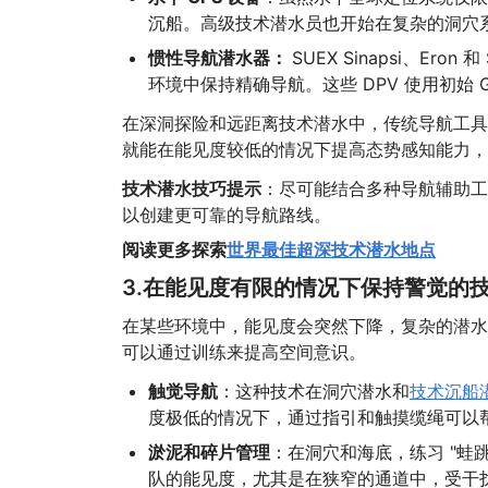
沉船。高级技术潜水员也开始在复杂的洞穴系
惯性导航潜水器：
SUEX Sinapsi、Er
环境中保持精确导航。这些 DPV 使用初始
在深洞探险和远距离技术潜水中，传统导航工具
就能在能见度较低的情况下提高态势感知能力，
技术潜水技巧提示
：尽可能结合多种导航辅助工
以创建更可靠的导航路线。
阅读更多探索
世界最佳超深技术潜水地点
3.在能见度有限的情况下保持警觉的
在某些环境中，能见度会突然下降，复杂的潜水
可以通过训练来提高空间意识。
触觉导航
：这种技术在洞穴潜水和
技术沉船
度极低的情况下，通过指引和触摸缆绳可以
淤泥和碎片管理
：在洞穴和海底，练习 "蛙
队的能见度，尤其是在狭窄的通道中，受干