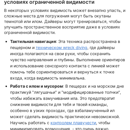
условиях ограниченной видимости
В некоторых условиях видимость может внезапно упасть, и
сложные места для погружения могут быть окутаны
темнотой или илом. Дайверы могут тренироваться, чтобы
улучшить пространственное восприятие даже в условиях
ограниченной видимости.
Тактильная навигация
: Эта техника распространена в
пещерном и
техническом wreck diving
, где дайверы
иногда полагаются на свои руки, чтобы сохранить
чувство направления и глубины. Выполнение ориентиров
и использование сенсорного контакта с линией может
помочь тебе сориентироваться и вернуться к точке
входа, когда видимость минимальна.
Работа с илом и мусором
: В пещерах и на морском дне
практикуй "лягушачьи" и "модифицированные толчки",
чтобы избежать взмучивания ила. Это предотвратит
снижение видимости для тебя и твоей команды,
особенно в узких проходах, где взбаламученный ил
может сделать видимость практически невозможной.
Научись работать с
контролем плавучести
, чтобы
минимизировать возмущения, - это очень важно.