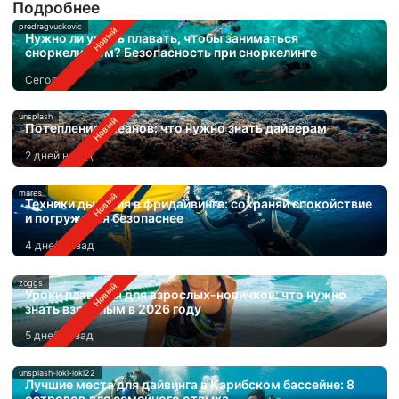
Подробнее
predragvuckovic
Нужно ли уметь плавать, чтобы заниматься
сноркелингом? Безопасность при сноркелинге
Сегодня
unsplash
Потепление океанов: что нужно знать дайверам
2 дней назад
mares
Техники дыхания в фридайвинге: сохраняй спокойствие
и погружайся безопаснее
4 дней назад
zoggs
Уроки плавания для взрослых-новичков: что нужно
знать взрослым в 2026 году
5 дней назад
unsplash-loki-loki22
Лучшие места для дайвинга в Карибском бассейне: 8
островов для семейного отдыха