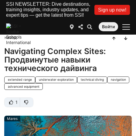
SSI NEWSLETTER: Dive destinations,
training insights, industry updates, and
Sign up now!
expert tips — get the latest from SSI!
Войти
назад
Navigating Complex Sites:
Продвинутые навыки
технического дайвинга
extended range
underwater exploration
technical diving
navigation
advanced equipment
1
Mares