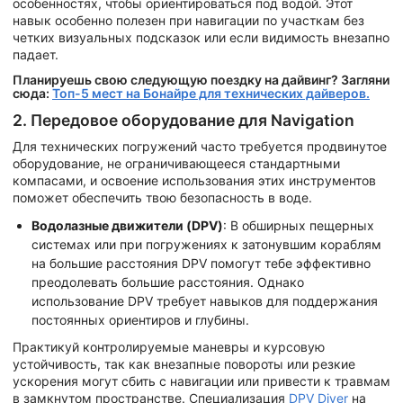
особенностях, чтобы ориентироваться под водой. Этот
навык особенно полезен при навигации по участкам без
четких визуальных подсказок или если видимость внезапно
падает.
Планируешь свою следующую поездку на дайвинг? Загляни
сюда:
Топ-5 мест на Бонайре для технических дайверов.
2. Передовое оборудование для Navigation
Для технических погружений часто требуется продвинутое
оборудование, не ограничивающееся стандартными
компасами, и освоение использования этих инструментов
поможет обеспечить твою безопасность в воде.
Водолазные движители (DPV)
: В обширных пещерных
системах или при погружениях к затонувшим кораблям
на большие расстояния DPV помогут тебе эффективно
преодолевать большие расстояния. Однако
использование DPV требует навыков для поддержания
постоянных ориентиров и глубины.
Практикуй контролируемые маневры и курсовую
устойчивость, так как внезапные повороты или резкие
ускорения могут сбить с навигации или привести к травмам
в замкнутом пространстве. Специализация
DPV Diver
на