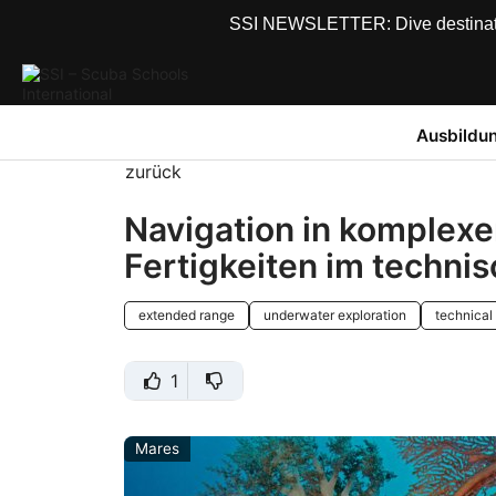
SSI NEWSLETTER: Dive destinations
Ausbildu
zurück
Navigation in komplexe
Fertigkeiten im techni
extended range
underwater exploration
technical
1
Mares