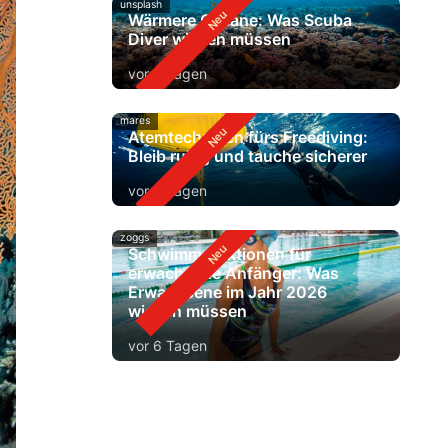
unsplash
Wärmere Ozeane: Was Scuba
Diver wissen müssen
vor 3 Tagen
mares
Atemtechniken fürs Freediving:
Bleib ruhig und tauche sicherer
vor 5 Tagen
zoggs
Schwimm-Lektionen für
erwachsene Anfänger: Was
Erwachsene im Jahr 2026
wissen müssen
vor 6 Tagen