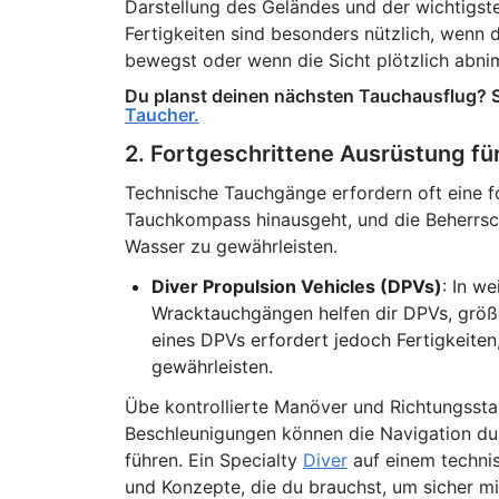
Darstellung des Geländes und der wichtigst
Fertigkeiten sind besonders nützlich, wenn d
bewegst oder wenn die Sicht plötzlich abni
Du planst deinen nächsten Tauchausflug? S
Taucher.
2. Fortgeschrittene Ausrüstung für
Technische Tauchgänge erfordern oft eine fo
Tauchkompass hinausgeht, und die Beherrschu
Wasser zu gewährleisten.
Diver Propulsion Vehicles (DPVs)
: In w
Wracktauchgängen helfen dir DPVs, größ
eines DPVs erfordert jedoch Fertigkeiten
gewährleisten.
Übe kontrollierte Manöver und Richtungsstab
Beschleunigungen können die Navigation du
führen. Ein Specialty
Diver
auf einem technis
und Konzepte, die du brauchst, um sicher m