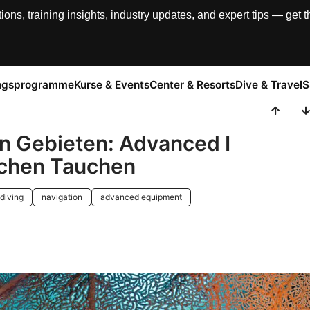
, training insights, industry updates, and expert tips — get th
ngsprogramme
Kurse & Events
Center & Resorts
Dive & Travel
S
n Gebieten: Advanced I
schen Tauchen
 diving
navigation
advanced equipment