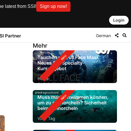
e latest from SSI!
Sign up now!
Login
German
SI Partner
Mehr
Tauchen mit Full Face Mask:
Neues SSI-Specialty-
Kursangebot
Heute
predragvuckovic
Muss man schwimmen können,
um zu schnorcheln? Sicherheit
beim Schnorcheln
Vor 1 Tag