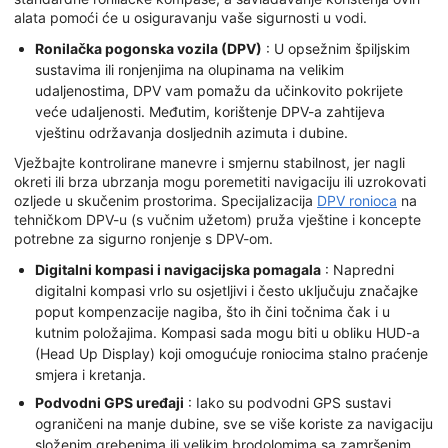
alata pomoći će u osiguravanju vaše sigurnosti u vodi.
Ronilačka pogonska vozila (DPV)
: U opsežnim špiljskim
sustavima ili ronjenjima na olupinama na velikim
udaljenostima, DPV vam pomažu da učinkovito pokrijete
veće udaljenosti. Međutim, korištenje DPV-a zahtijeva
vještinu održavanja dosljednih azimuta i dubine.
Vježbajte kontrolirane manevre i smjernu stabilnost, jer nagli
okreti ili brza ubrzanja mogu poremetiti navigaciju ili uzrokovati
ozljede u skučenim prostorima. Specijalizacija
DPV ronioca
na
tehničkom DPV-u (s vučnim užetom) pruža vještine i koncepte
potrebne za sigurno ronjenje s DPV-om.
Digitalni kompasi i navigacijska pomagala
: Napredni
digitalni kompasi vrlo su osjetljivi i često uključuju značajke
poput kompenzacije nagiba, što ih čini točnima čak i u
kutnim položajima. Kompasi sada mogu biti u obliku HUD-a
(Head Up Display) koji omogućuje roniocima stalno praćenje
smjera i kretanja.
Podvodni GPS uređaji
: Iako su podvodni GPS sustavi
ograničeni na manje dubine, sve se više koriste za navigaciju
složenim grebenima ili velikim brodolomima sa zamršenim