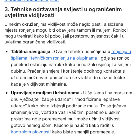
3. Tehnike održavanja svijesti u ograničenim
uvjetima vidljivosti
U nekim okruženjima vidljivost može naglo pasti, a složena
mjesta ronjenja mogu biti obavijena tamom ili muljem. Ronioci
mogu trenirati kako bi poboljšali prostornu svjesnost čak i u
uvjetima ograničene vidljivosti.
Taktilna navigacija
: Ova je tehnika uobičajena u
ronjenju u
špiljama i tehničkom ronjenju na olupinama
, gdje se ronioci
ponekad oslanjaju na ruke kako bi održali osjećaj za smjer i
dubinu. Praćenje smjera i korištenje dodirnog kontakta s
užetom može vam pomoći da se vratite do ulazne točke
kada je vidljivost minimalna.
Upravljanje muljem i krhotinama
: U špiljama i na morskom
dnu vježbajte "žablje udarce" i "modificirane lepršave
udarce" kako biste izbjegli podizanje mulja. To sprječava
smanjenje vidljivosti za vas i vaš tim, posebno u uskim
prolazima gdje poremećeni mulj može učiniti vidljivost
gotovo nemogućom. Ključno je naučiti kako raditi s
kontrolom plovnosti
kako biste smanjili poremećaje.