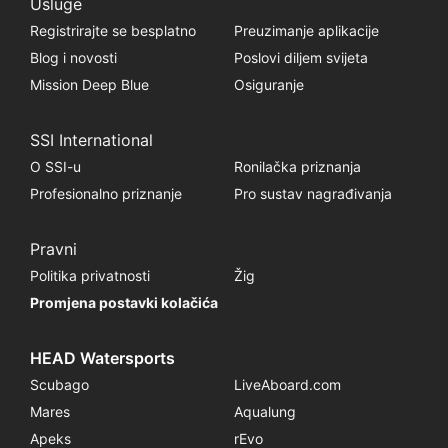
Usluge
Registrirajte se besplatno
Preuzimanje aplikacije
Blog i novosti
Poslovi diljem svijeta
Mission Deep Blue
Osiguranje
SSI International
O SSI-u
Ronilačka priznanja
Profesionalno priznanje
Pro sustav nagrađivanja
Pravni
Politika privatnosti
Žig
Promjena postavki kolačića
HEAD Watersports
Scubago
LiveAboard.com
Mares
Aqualung
Apeks
rEvo