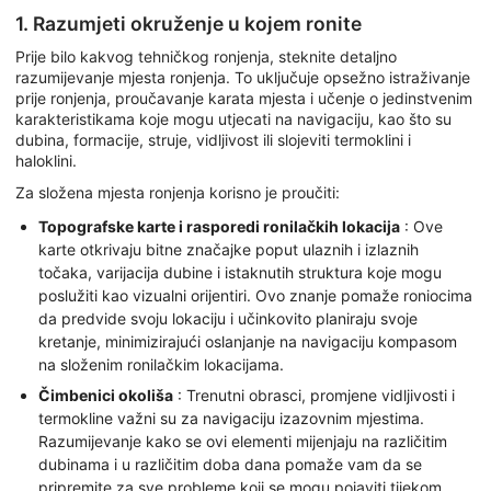
1. Razumjeti okruženje u kojem ronite
Prije bilo kakvog tehničkog ronjenja, steknite detaljno
razumijevanje mjesta ronjenja. To uključuje opsežno istraživanje
prije ronjenja, proučavanje karata mjesta i učenje o jedinstvenim
karakteristikama koje mogu utjecati na navigaciju, kao što su
dubina, formacije, struje, vidljivost ili slojeviti termoklini i
haloklini.
Za složena mjesta ronjenja korisno je proučiti:
Topografske karte i rasporedi ronilačkih lokacija
: Ove
karte otkrivaju bitne značajke poput ulaznih i izlaznih
točaka, varijacija dubine i istaknutih struktura koje mogu
poslužiti kao vizualni orijentiri. Ovo znanje pomaže roniocima
da predvide svoju lokaciju i učinkovito planiraju svoje
kretanje, minimizirajući oslanjanje na navigaciju kompasom
na složenim ronilačkim lokacijama.
Čimbenici okoliša
: Trenutni obrasci, promjene vidljivosti i
termokline važni su za navigaciju izazovnim mjestima.
Razumijevanje kako se ovi elementi mijenjaju na različitim
dubinama i u različitim doba dana pomaže vam da se
pripremite za sve probleme koji se mogu pojaviti tijekom