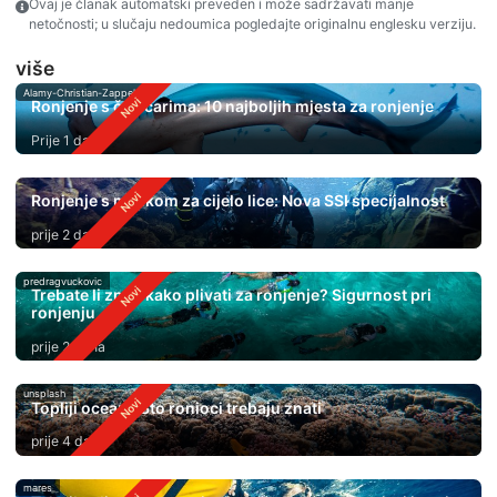
Ovaj je članak automatski preveden i može sadržavati manje
netočnosti; u slučaju nedoumica pogledajte originalnu englesku verziju.
više
Alamy-Christian-Zappel
Ronjenje s čekićarima: 10 najboljih mjesta za ronjenje
Prije 1 dan
Ronjenje s maskom za cijelo lice: Nova SSI specijalnost
prije 2 dana
predragvuckovic
Trebate li znati kako plivati ​​za ronjenje? Sigurnost pri
ronjenju
prije 2 dana
unsplash
Topliji oceani: Što ronioci trebaju znati
prije 4 dana
mares