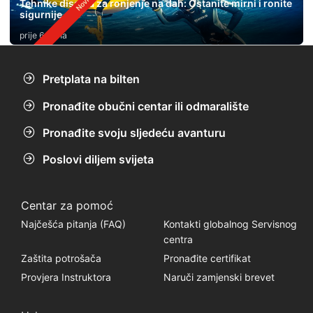
Tehnike disanja za ronjenje na dah: Ostanite mirni i ronite
sigurnije
prije 6 dana
Pretplata na bilten
Pronađite obučni centar ili odmaralište
Pronađite svoju sljedeću avanturu
Poslovi diljem svijeta
Centar za pomoć
Najčešća pitanja (FAQ)
Kontakti globalnog Servisnog
centra
Zaštita potrošača
Pronađite certifikat
Provjera Instruktora
Naruči zamjenski brevet