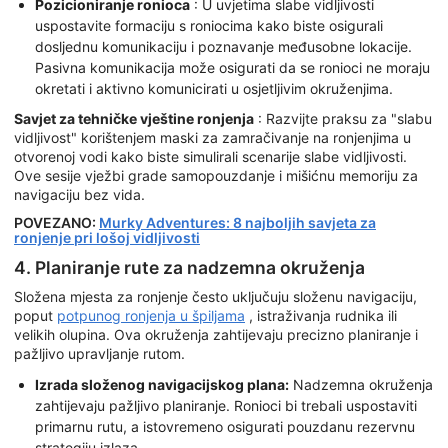
Pozicioniranje ronioca
: U uvjetima slabe vidljivosti
uspostavite formaciju s roniocima kako biste osigurali
dosljednu komunikaciju i poznavanje međusobne lokacije.
Pasivna komunikacija može osigurati da se ronioci ne moraju
okretati i aktivno komunicirati u osjetljivim okruženjima.
Savjet za tehničke vještine ronjenja
: Razvijte praksu za "slabu
vidljivost" korištenjem maski za zamračivanje na ronjenjima u
otvorenoj vodi kako biste simulirali scenarije slabe vidljivosti.
Ove sesije vježbi grade samopouzdanje i mišićnu memoriju za
navigaciju bez vida.
POVEZANO:
Murky Adventures: 8 najboljih savjeta za
ronjenje pri lošoj vidljivosti
4. Planiranje rute za nadzemna okruženja
Složena mjesta za ronjenje često uključuju složenu navigaciju,
poput
potpunog ronjenja u špiljama
, istraživanja rudnika ili
velikih olupina. Ova okruženja zahtijevaju precizno planiranje i
pažljivo upravljanje rutom.
Izrada složenog navigacijskog plana:
Nadzemna okruženja
zahtijevaju pažljivo planiranje. Ronioci bi trebali uspostaviti
primarnu rutu, a istovremeno osigurati pouzdanu rezervnu
strategiju izlaza.