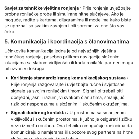
Savjet za tehničke vještine ronjenja
: Prije ronjenja uvježbajte
probne ronilačke probe ili simulirane hitne slučajeve. Ako je
moguće, radite s kartama, dijagramima ili modelima kako biste
se upoznali sa svakim zavojem i bili spremni za ono što vas
čeka.
5. Komunikacija i koordinacija s članovima tima
Učinkovita komunikacija jedna je od najvažnijih vještina
tehničkog ronjenja, posebno prilikom navigacije složenim
lokacijama sa slabom vidljivošću ili kada ronilački partneri mogu
biti izvan vidokruga.
Korištenje standardiziranog komunikacijskog sustava
:
Prije ronjenja razgovarajte i uvježbajte ručne i svjetlosne
signale sa svojim ronilačkim timom. Signali bi trebali biti
dosljedni, jasni i razumljivi svakom članu tima, smanjujući
rizik od nesporazuma u složenim ili skučenim okruženjima.
Signali dodirnog kontakta
: U prostorima sa smanjenom
vidljivošću i skučenim prostorima, ključno je osigurati fizičku
vezu između ronilaca. Ova tehnika omogućuje roniocima da
komuniciraju o namjerama ili upozore svog partnera na hitne
slučajeve u okruženju iznad glave.