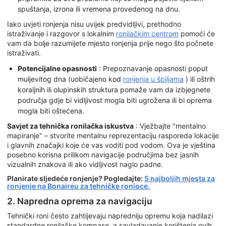
spuštanja, izrona ili vremena provedenog na dnu.
Iako uvjeti ronjenja nisu uvijek predvidljivi, prethodno
istraživanje i razgovor s lokalnim
ronilačkim centrom
pomoći će
vam da bolje razumijete mjesto ronjenja prije nego što počnete
istraživati.
Potencijalne opasnosti
: Prepoznavanje opasnosti poput
muljevitog dna (uobičajeno kod
ronjenja u špiljama
) ili oštrih
koraljnih ili olupinskih struktura pomaže vam da izbjegnete
područja gdje bi vidljivost mogla biti ugrožena ili bi oprema
mogla biti oštećena.
Savjet za tehnička ronilačka iskustva
: Vježbajte "mentalno
mapiranje" – stvorite mentalnu reprezentaciju rasporeda lokacije
i glavnih značajki koje će vas voditi pod vodom. Ova je vještina
posebno korisna prilikom navigacije područjima bez jasnih
vizualnih znakova ili ako vidljivost naglo padne.
Planirate sljedeće ronjenje? Pogledajte:
5 najboljih mjesta za
ronjenje na Bonaireu za tehničke ronioce.
2. Napredna oprema za navigaciju
Tehnički roni često zahtijevaju napredniju opremu koja nadilazi
standardne ronilačke kompase, a savladavanje korištenja ovih