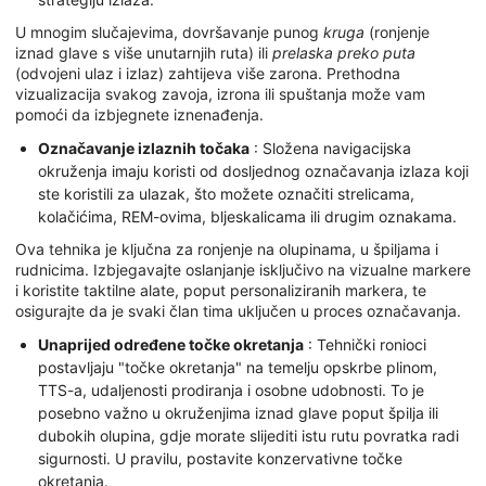
U mnogim slučajevima, dovršavanje punog
kruga
(ronjenje
iznad glave s više unutarnjih ruta) ili
prelaska preko puta
(odvojeni ulaz i izlaz) zahtijeva više zarona. Prethodna
vizualizacija svakog zavoja, izrona ili spuštanja može vam
pomoći da izbjegnete iznenađenja.
Označavanje izlaznih točaka
: Složena navigacijska
okruženja imaju koristi od dosljednog označavanja izlaza koji
ste koristili za ulazak, što možete označiti strelicama,
kolačićima, REM-ovima, bljeskalicama ili drugim oznakama.
Ova tehnika je ključna za ronjenje na olupinama, u špiljama i
rudnicima. Izbjegavajte oslanjanje isključivo na vizualne markere
i koristite taktilne alate, poput personaliziranih markera, te
osigurajte da je svaki član tima uključen u proces označavanja.
Unaprijed određene točke okretanja
: Tehnički ronioci
postavljaju "točke okretanja" na temelju opskrbe plinom,
TTS-a, udaljenosti prodiranja i osobne udobnosti. To je
posebno važno u okruženjima iznad glave poput špilja ili
dubokih olupina, gdje morate slijediti istu rutu povratka radi
sigurnosti. U pravilu, postavite konzervativne točke
okretanja.