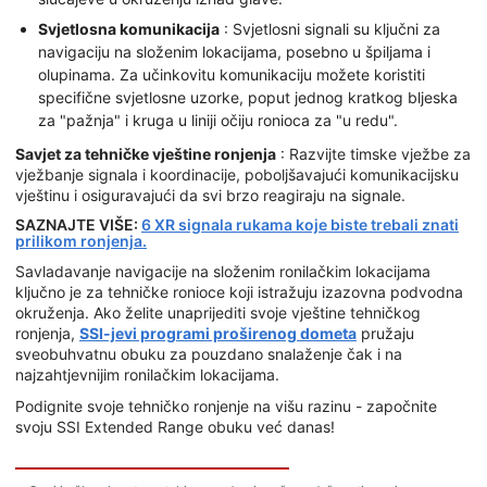
Svjetlosna komunikacija
: Svjetlosni signali su ključni za
navigaciju na složenim lokacijama, posebno u špiljama i
olupinama. Za učinkovitu komunikaciju možete koristiti
specifične svjetlosne uzorke, poput jednog kratkog bljeska
za "pažnja" i kruga u liniji očiju ronioca za "u redu".
Savjet za tehničke vještine ronjenja
: Razvijte timske vježbe za
vježbanje signala i koordinacije, poboljšavajući komunikacijsku
vještinu i osiguravajući da svi brzo reagiraju na signale.
SAZNAJTE VIŠE:
6 XR signala rukama koje biste trebali znati
prilikom ronjenja.
Savladavanje navigacije na složenim ronilačkim lokacijama
ključno je za tehničke ronioce koji istražuju izazovna podvodna
okruženja. Ako želite unaprijediti svoje vještine tehničkog
ronjenja,
SSI-jevi programi proširenog dometa
pružaju
sveobuhvatnu obuku za pouzdano snalaženje čak i na
najzahtjevnijim ronilačkim lokacijama.
Podignite svoje tehničko ronjenje na višu razinu - započnite
svoju SSI Extended Range obuku već danas!