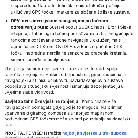
rasporedom. Napredni tehnički ronioci također počinju
uključivati GPS točke i markere za složene špiljske sustave.
DPV-ovi s inercijskom navigacijom po točnom
određivanju puta:
Sustavi poput SUEX Sinapsi, Eron i Sieka
integriraju tehnologiju točnog određivanja puta, omogućujući
roniocima održavanje točne navigacije u okruženjima s
ograničenim GPS-om. Ovi DPV-ovi koriste početnu GPS
točku i napredne inercijalne senzore za praćenje kretanja,
smjera i prijeđene udaljenosti.
Zbog toga su neprocjenjivi za istraživanje dubokih špilja i
tehnička ronjenja na velikim udaljenostima, gdje tradicionalni
navigacijski alati nisu učinkoviti. Savladavanje ovih sustava
poboljšava situacijsku svjesnost i smanjuje dezorijentaciju u
uvjetima slabe vidljivosti.
Savjet za tehničke vještine ronjenja
: Kombinirajte više
navigacijskih pomagala gdje god je to moguće. Na primjer,
uparivanje digitalnog kompasa s unaprijed mapiranom
podvodnom GPS točkom može stvoriti pouzdaniju navigacijsku
rutu.
PROČITAJTE VIŠE: Istražite
najbolja svjetska ultra-duboka
tehnička ronilačka mjesta