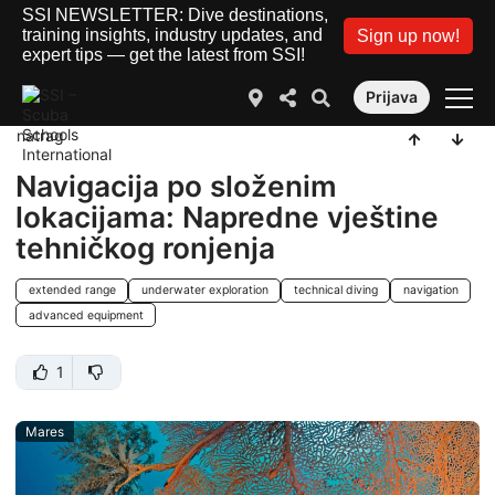
SSI NEWSLETTER: Dive destinations,
training insights, industry updates, and
Sign up now!
expert tips — get the latest from SSI!
Prijava
natrag
Navigacija po složenim
lokacijama: Napredne vještine
tehničkog ronjenja
extended range
underwater exploration
technical diving
navigation
advanced equipment
1
Mares