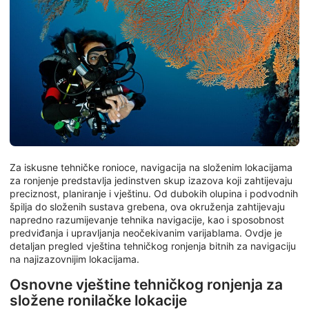
Za iskusne tehničke ronioce, navigacija na složenim lokacijama
za ronjenje predstavlja jedinstven skup izazova koji zahtijevaju
preciznost, planiranje i vještinu. Od dubokih olupina i podvodnih
špilja do složenih sustava grebena, ova okruženja zahtijevaju
napredno razumijevanje tehnika navigacije, kao i sposobnost
predviđanja i upravljanja neočekivanim varijablama. Ovdje je
detaljan pregled vještina tehničkog ronjenja bitnih za navigaciju
na najizazovnijim lokacijama.
Osnovne vještine tehničkog ronjenja za
složene ronilačke lokacije