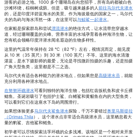
游客的必游之地。1000 多个珊瑚岛在向您招手，所有岛屿都被白色
沙滩环绕，棕榈树成荫。但是，吸引越来越多的人
前往马尔代夫潜水
的，还是印度洋碧蓝海水的美景。作为海拔最低的国家之一，马尔代
夫的岛屿与海水浑然一体，在这里可以
与鲸鲨一起潜水
。
住家船是探索群岛和尝试
漂流潜水
的绝佳方式，让水流带您穿越水
道，经过珊瑚覆盖的尖峰。营养丰富的水域孕育着各种海洋生物，让
您有机会领略印度洋潜水闻名遐迩的生物多样性。
这里的气温常年保持在 28 °C（82 °F）左右，视情况而定，能见度
从 10 米（35 英尺）到 30 米（100 英尺）不等。这里的海水清澈
湛蓝，是水下摄影师的最爱，无论是寻找微距拍摄的乐趣，还是拍摄
广角大型鱼类，这里都是不二之选。
马尔代夫有适合各种能力的潜水地点，但如果您是
高级潜水员
，就能
充分利用各种潜水地点。
在努努环礁潜水
可看到独特的海洋生物，包括红齿扳机鱼和皮卡丘裸
鳃鱼。圣诞岩吸引了包括护士鲨、白鳍鲨和黄貂鱼在内的大型鱼类，
可以看到它们在这座水下岛屿周围滑行。
如果想体验更多
马尔代夫鲨鱼潜水
探险，千万不要错过
奥里马斯提拉
（Orimas Thila
）。这个潜水点非常适合高级潜水员，这里栖息着大
量的豹鲨、吉他鲨和鳐鱼。
初学者可以尽情探索法孚环礁的众多浅滩。该地区是一个相对未开发