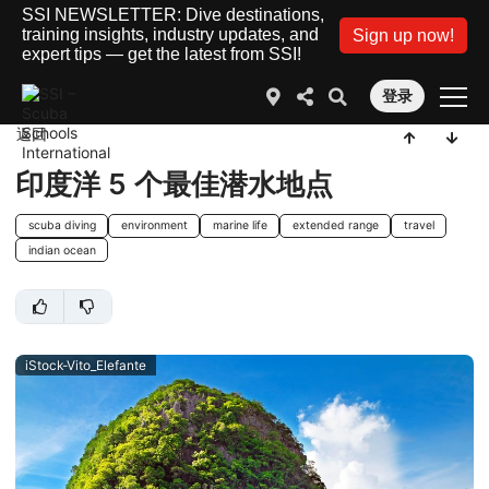
SSI NEWSLETTER: Dive destinations,
training insights, industry updates, and
Sign up now!
expert tips — get the latest from SSI!
登录
返回
印度洋 5 个最佳潜水地点
scuba diving
environment
marine life
extended range
travel
indian ocean
iStock-Vito_Elefante