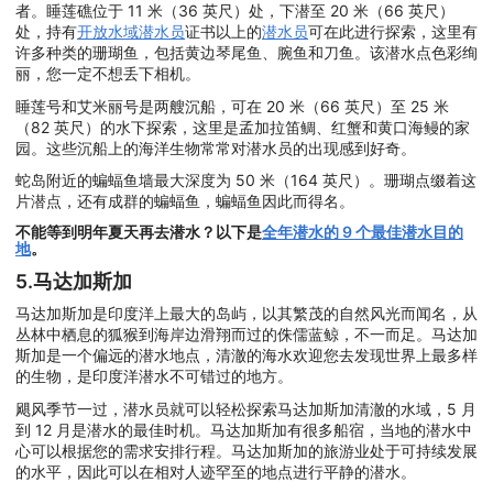
者。睡莲礁位于 11 米（36 英尺）处，下潜至 20 米（66 英尺）
处，持有
开放水域潜水员
证书以上的
潜水员
可在此进行探索，这里有
许多种类的珊瑚鱼，包括黄边琴尾鱼、腕鱼和刀鱼。该潜水点色彩绚
丽，您一定不想丢下相机。
睡莲号和艾米丽号是两艘沉船，可在 20 米（66 英尺）至 25 米
（82 英尺）的水下探索，这里是孟加拉笛鲷、红蟹和黄口海鳗的家
园。这些沉船上的海洋生物常常对潜水员的出现感到好奇。
蛇岛附近的蝙蝠鱼墙最大深度为 50 米（164 英尺）。珊瑚点缀着这
片潜点，还有成群的蝙蝠鱼，蝙蝠鱼因此而得名。
不能等到明年夏天再去潜水？以下是
全年潜水的 9 个最佳潜水目的
地
。
5.马达加斯加
马达加斯加是印度洋上最大的岛屿，以其繁茂的自然风光而闻名，从
丛林中栖息的狐猴到海岸边滑翔而过的侏儒蓝鲸，不一而足。马达加
斯加是一个偏远的潜水地点，清澈的海水欢迎您去发现世界上最多样
的生物，是印度洋潜水不可错过的地方。
飓风季节一过，潜水员就可以轻松探索马达加斯加清澈的水域，5 月
到 12 月是潜水的最佳时机。马达加斯加有很多船宿，当地的潜水中
心可以根据您的需求安排行程。马达加斯加的旅游业处于可持续发展
的水平，因此可以在相对人迹罕至的地点进行平静的潜水。