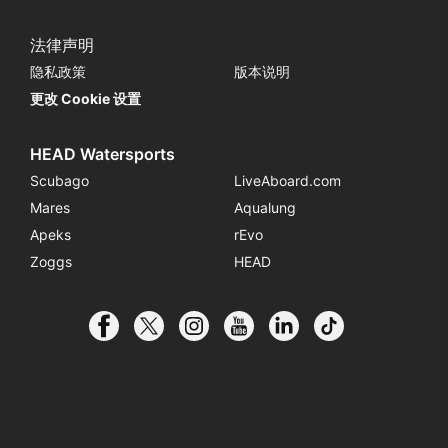
法律声明
隐私政策
版本说明
更改 Cookie 设置
HEAD Watersports
Scubago
LiveAboard.com
Mares
Aqualung
Apeks
rEvo
Zoggs
HEAD
© 2026 SSI International