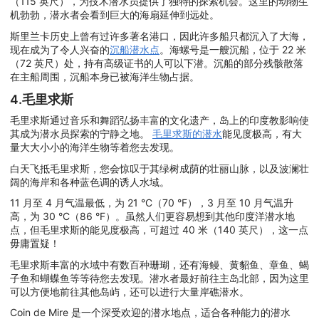
（115 英尺），为技术潜水员提供了独特的探索机会。这里的动物生
机勃勃，潜水者会看到巨大的海扇延伸到远处。
斯里兰卡历史上曾有过许多著名港口，因此许多船只都沉入了大海，
现在成为了令人兴奋的
沉船潜水点
。海螺号是一艘沉船，位于 22 米
（72 英尺）处，持有高级证书的人可以下潜。沉船的部分残骸散落
在主船周围，沉船本身已被海洋生物占据。
4.毛里求斯
毛里求斯通过音乐和舞蹈弘扬丰富的文化遗产，岛上的印度教影响使
其成为潜水员探索的宁静之地。
毛里求斯的潜水
能见度极高，有大
量大大小小的海洋生物等着您去发现。
白天飞抵毛里求斯，您会惊叹于其绿树成荫的壮丽山脉，以及波澜壮
阔的海岸和各种蓝色调的诱人水域。
11 月至 4 月气温最低，为 21 °C（70 °F），3 月至 10 月气温升
高，为 30 °C（86 °F）。虽然人们更容易想到其他印度洋潜水地
点，但毛里求斯的能见度极高，可超过 40 米（140 英尺），这一点
毋庸置疑！
毛里求斯丰富的水域中有数百种珊瑚，还有海鳗、黄貂鱼、章鱼、蝎
子鱼和蝴蝶鱼等等待您去发现。潜水者最好前往主岛北部，因为这里
可以方便地前往其他岛屿，还可以进行大量岸礁潜水。
Coin de Mire 是一个深受欢迎的潜水地点，适合各种能力的潜水