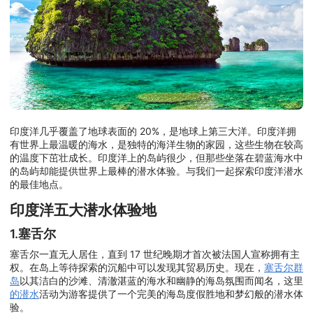
印度洋几乎覆盖了地球表面的 20%，是地球上第三大洋。印度洋拥
有世界上最温暖的海水，是独特的海洋生物的家园，这些生物在较高
的温度下茁壮成长。印度洋上的岛屿很少，但那些坐落在碧蓝海水中
的岛屿却能提供世界上最棒的潜水体验。与我们一起探索印度洋潜水
的最佳地点。
印度洋五大潜水体验地
1.塞舌尔
塞舌尔一直无人居住，直到 17 世纪晚期才首次被法国人宣称拥有主
权。在岛上等待探索的沉船中可以发现其贸易历史。现在，
塞舌尔群
岛
以其洁白的沙滩、清澈湛蓝的海水和幽静的海岛氛围而闻名，这里
的潜水
活动为游客提供了一个完美的海岛度假胜地和梦幻般的潜水体
验。