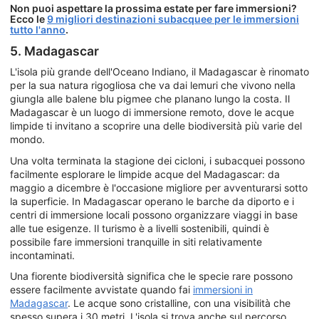
Non puoi aspettare la prossima estate per fare immersioni?
Ecco le
9 migliori destinazioni subacquee per le immersioni
tutto l'anno
.
5. Madagascar
L'isola più grande dell'Oceano Indiano, il Madagascar è rinomato
per la sua natura rigogliosa che va dai lemuri che vivono nella
giungla alle balene blu pigmee che planano lungo la costa. Il
Madagascar è un luogo di immersione remoto, dove le acque
limpide ti invitano a scoprire una delle biodiversità più varie del
mondo.
Una volta terminata la stagione dei cicloni, i subacquei possono
facilmente esplorare le limpide acque del Madagascar: da
maggio a dicembre è l'occasione migliore per avventurarsi sotto
la superficie. In Madagascar operano le barche da diporto e i
centri di immersione locali possono organizzare viaggi in base
alle tue esigenze. Il turismo è a livelli sostenibili, quindi è
possibile fare immersioni tranquille in siti relativamente
incontaminati.
Una fiorente biodiversità significa che le specie rare possono
essere facilmente avvistate quando fai
immersioni in
Madagascar
. Le acque sono cristalline, con una visibilità che
spesso supera i 30 metri. L'isola si trova anche sul percorso