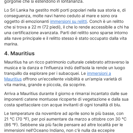
gorgonie che si estendono in lontananza.
Lo Sri Lanka ha gestito molti porti popolari nella sua storia e, di
conseguenza, molte navi hanno ceduto al mare e sono ora
oggetto di emozionanti
immersioni su relitti
. Conch è un relitto
che si trova a 22 m (72 piedi), il che lo rende accessibile a chi ha
una certificazione avanzata. Parti del relitto sono sparse intorno
alla nave principale e il relitto stesso è stato occupato dalla vita
marina.
4. Mauritius
Mauritius ha un ricco patrimonio culturale celebrato attraverso la
musica e la danza e l'influenza indù dell'isola la rende un luogo
tranquillo da esplorare per i subacquei. Le
immersioni a
Mauritius
offrono un'eccellente visibilità e un'ampia varietà di
vita marina, grande e piccola, da scoprire.
Arriva a Mauritius durante il giorno e rimarrai incantato dalle sue
imponenti catene montuose ricoperte di vegetazione e dalla sua
costa spettacolare con acque invitanti di ogni tonalità di blu.
Le temperature da novembre ad aprile sono le più basse, con
21 °C (70 °F), per poi aumentare da marzo a ottobre con 30 °C
(86 °F). Sebbene sia più facile pensare ad altre località per le
immersioni nell'Oceano Indiano, non c'è nulla da eccepire