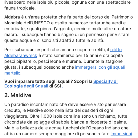
liveaboard nelle isole più piccole, ognuna con una spettacolare
fauna tropicale.
Aldabra è un'area protetta che fa parte del corso del Patrimonio
Mondiale dell'UNESCO e ospita numerose tartarughe verdi e
embricate, squali pinna d'argento, cernie e molte altre creature
macro. I subacquei hanno bisogno di un permesso per visitare
queste acque e ci sono siti adatti a tutte le abilità.
Per i subacquei esperti che amano scoprire i relitti, il
relitto
Aldebaranwreck
è stato sommerso per 15 anni e ora ospita
pesci pipistrello, pesci leone e murene. Durante la stagione
giusta, i subacquei possono anche
immergersi con gli squali
martello
.
Vuoi imparare tutto sugli squali? Scopri la
Specialty di
Ecologia degli Squali
di SSI
.
2. Maldive
Un paradiso incontaminato che deve essere visto per essere
creduto, le Maldive sono nella lista dei desideri di ogni
viaggiatore. Oltre 1.000 isole coralline sono un richiamo, tutte
circondate da spiagge di sabbia bianca e ricoperte di palme.
Ma è la bellezza delle acque turchesi dell'Oceano Indiano che
attira un numero sempre maggiore di persone a fare
immersioni