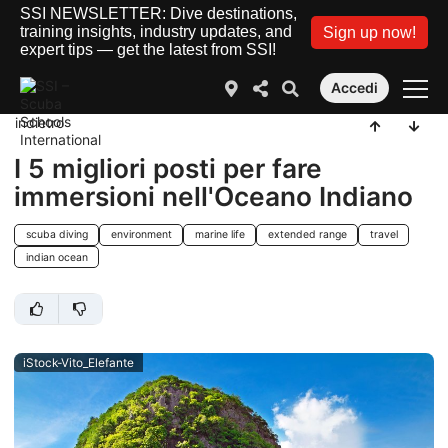
SSI NEWSLETTER: Dive destinations,
training insights, industry updates, and
Sign up now!
expert tips — get the latest from SSI!
Accedi
indietro
I 5 migliori posti per fare
immersioni nell'Oceano Indiano
scuba diving
environment
marine life
extended range
travel
indian ocean
iStock-Vito_Elefante