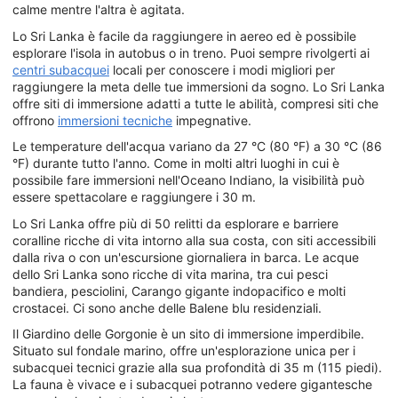
calme mentre l'altra è agitata.
Lo Sri Lanka è facile da raggiungere in aereo ed è possibile
esplorare l'isola in autobus o in treno. Puoi sempre rivolgerti ai
centri subacquei
locali per conoscere i modi migliori per
raggiungere la meta delle tue immersioni da sogno. Lo Sri Lanka
offre siti di immersione adatti a tutte le abilità, compresi siti che
offrono
immersioni tecniche
impegnative.
Le temperature dell'acqua variano da 27 °C (80 °F) a 30 °C (86
°F) durante tutto l'anno. Come in molti altri luoghi in cui è
possibile fare immersioni nell'Oceano Indiano, la visibilità può
essere spettacolare e raggiungere i 30 m.
Lo Sri Lanka offre più di 50 relitti da esplorare e barriere
coralline ricche di vita intorno alla sua costa, con siti accessibili
dalla riva o con un'escursione giornaliera in barca. Le acque
dello Sri Lanka sono ricche di vita marina, tra cui pesci
bandiera, pesciolini, Carango gigante indopacifico e molti
crostacei. Ci sono anche delle Balene blu residenziali.
Il Giardino delle Gorgonie è un sito di immersione imperdibile.
Situato sul fondale marino, offre un'esplorazione unica per i
subacquei tecnici grazie alla sua profondità di 35 m (115 piedi).
La fauna è vivace e i subacquei potranno vedere gigantesche