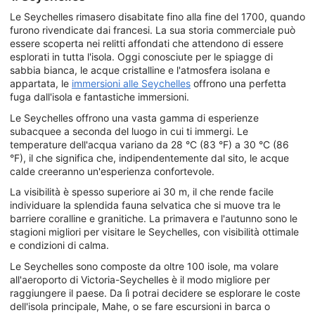
Le Seychelles rimasero disabitate fino alla fine del 1700, quando
furono rivendicate dai francesi. La sua storia commerciale può
essere scoperta nei relitti affondati che attendono di essere
esplorati in tutta l'isola. Oggi conosciute per le spiagge di
sabbia bianca, le acque cristalline e l'atmosfera isolana e
appartata, le
immersioni alle Seychelles
offrono una perfetta
fuga dall'isola e fantastiche immersioni.
Le Seychelles offrono una vasta gamma di esperienze
subacquee a seconda del luogo in cui ti immergi. Le
temperature dell'acqua variano da 28 °C (83 °F) a 30 °C (86
°F), il che significa che, indipendentemente dal sito, le acque
calde creeranno un'esperienza confortevole.
La visibilità è spesso superiore ai 30 m, il che rende facile
individuare la splendida fauna selvatica che si muove tra le
barriere coralline e granitiche. La primavera e l'autunno sono le
stagioni migliori per visitare le Seychelles, con visibilità ottimale
e condizioni di calma.
Le Seychelles sono composte da oltre 100 isole, ma volare
all'aeroporto di Victoria-Seychelles è il modo migliore per
raggiungere il paese. Da lì potrai decidere se esplorare le coste
dell'isola principale, Mahe, o se fare escursioni in barca o