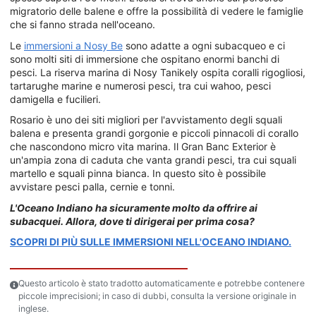
migratorio delle balene e offre la possibilità di vedere le famiglie
che si fanno strada nell'oceano.
Le
immersioni a Nosy Be
sono adatte a ogni subacqueo e ci
sono molti siti di immersione che ospitano enormi banchi di
pesci. La riserva marina di Nosy Tanikely ospita coralli rigogliosi,
tartarughe marine e numerosi pesci, tra cui wahoo, pesci
damigella e fucilieri.
Rosario è uno dei siti migliori per l'avvistamento degli squali
balena e presenta grandi gorgonie e piccoli pinnacoli di corallo
che nascondono micro vita marina. Il Gran Banc Exterior è
un'ampia zona di caduta che vanta grandi pesci, tra cui squali
martello e squali pinna bianca. In questo sito è possibile
avvistare pesci palla, cernie e tonni.
L'Oceano Indiano ha sicuramente molto da offrire ai
subacquei. Allora, dove ti dirigerai per prima cosa?
SCOPRI DI PIÙ SULLE IMMERSIONI NELL'OCEANO INDIANO.
Questo articolo è stato tradotto automaticamente e potrebbe contenere
piccole imprecisioni; in caso di dubbi, consulta la versione originale in
inglese.