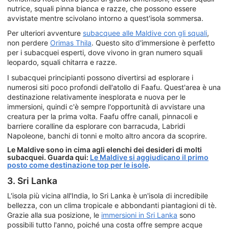
nutrice, squali pinna bianca e razze, che possono essere
avvistate mentre scivolano intorno a quest'isola sommersa.
Per ulteriori avventure
subacquee alle Maldive con gli squali
,
non perdere
Orimas Thila
. Questo sito d'immersione è perfetto
per i subacquei esperti, dove vivono in gran numero squali
leopardo, squali chitarra e razze.
I subacquei principianti possono divertirsi ad esplorare i
numerosi siti poco profondi dell'atollo di Faafu. Quest'area è una
destinazione relativamente inesplorata e nuova per le
immersioni, quindi c'è sempre l'opportunità di avvistare una
creatura per la prima volta. Faafu offre canali, pinnacoli e
barriere coralline da esplorare con barracuda, Labridi
Napoleone, banchi di tonni e molto altro ancora da scoprire.
Le Maldive sono in cima agli elenchi dei desideri di molti
subacquei. Guarda qui:
Le Maldive si aggiudicano il primo
posto come destinazione top per le isole
.
3. Sri Lanka
L'isola più vicina all'India, lo Sri Lanka è un'isola di incredibile
bellezza, con un clima tropicale e abbondanti piantagioni di tè.
Grazie alla sua posizione, le
immersioni in Sri Lanka
sono
possibili tutto l'anno, poiché una costa offre sempre acque