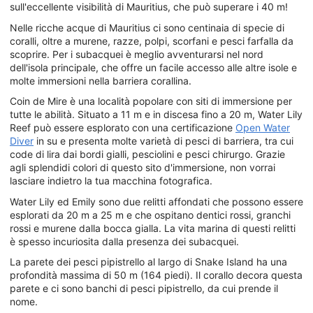
sull'eccellente visibilità di Mauritius, che può superare i 40 m!
Nelle ricche acque di Mauritius ci sono centinaia di specie di
coralli, oltre a murene, razze, polpi, scorfani e pesci farfalla da
scoprire. Per i subacquei è meglio avventurarsi nel nord
dell'isola principale, che offre un facile accesso alle altre isole e
molte immersioni nella barriera corallina.
Coin de Mire è una località popolare con siti di immersione per
tutte le abilità. Situato a 11 m e in discesa fino a 20 m, Water Lily
Reef può essere esplorato con una certificazione
Open Water
Diver
in su e presenta molte varietà di pesci di barriera, tra cui
code di lira dai bordi gialli, pesciolini e pesci chirurgo. Grazie
agli splendidi colori di questo sito d'immersione, non vorrai
lasciare indietro la tua macchina fotografica.
Water Lily ed Emily sono due relitti affondati che possono essere
esplorati da 20 m a 25 m e che ospitano dentici rossi, granchi
rossi e murene dalla bocca gialla. La vita marina di questi relitti
è spesso incuriosita dalla presenza dei subacquei.
La parete dei pesci pipistrello al largo di Snake Island ha una
profondità massima di 50 m (164 piedi). Il corallo decora questa
parete e ci sono banchi di pesci pipistrello, da cui prende il
nome.