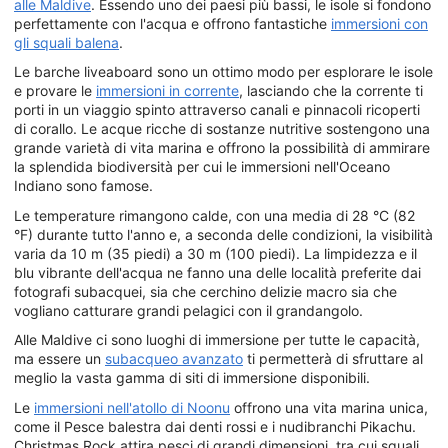
alle Maldive
. Essendo uno dei paesi più bassi, le isole si fondono
perfettamente con l'acqua e offrono fantastiche
immersioni con
gli squali balena
.
Le barche liveaboard sono un ottimo modo per esplorare le isole
e provare le
immersioni in corrente
, lasciando che la corrente ti
porti in un viaggio spinto attraverso canali e pinnacoli ricoperti
di corallo. Le acque ricche di sostanze nutritive sostengono una
grande varietà di vita marina e offrono la possibilità di ammirare
la splendida biodiversità per cui le immersioni nell'Oceano
Indiano sono famose.
Le temperature rimangono calde, con una media di 28 °C (82
°F) durante tutto l'anno e, a seconda delle condizioni, la visibilità
varia da 10 m (35 piedi) a 30 m (100 piedi). La limpidezza e il
blu vibrante dell'acqua ne fanno una delle località preferite dai
fotografi subacquei, sia che cerchino delizie macro sia che
vogliano catturare grandi pelagici con il grandangolo.
Alle Maldive ci sono luoghi di immersione per tutte le capacità,
ma essere un
subacqueo avanzato
ti permetterà di sfruttare al
meglio la vasta gamma di siti di immersione disponibili.
Le
immersioni nell'atollo di Noonu
offrono una vita marina unica,
come il Pesce balestra dai denti rossi e i nudibranchi Pikachu.
Christmas Rock attira pesci di grandi dimensioni, tra cui squali