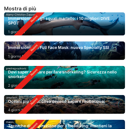
Mostra di più
Alamy-Christian-Zappel
Immersioni con gli squali martello: i 10 migliori DIVE
SPOT
1 giorno fa
Immersioni con Full Face Mask: nuova Specialty SSI
1 giorno fa
predragvuckovic
Devi saper nuotare per fare snorkeling? Sicurezza nello
snorkeling
2 giorni fa
unsplash
Oceani più caldi: cosa devono sapere i subacquei
4 giorni fa
mares
Tecniche di respirazione per il freediving: mantieni la