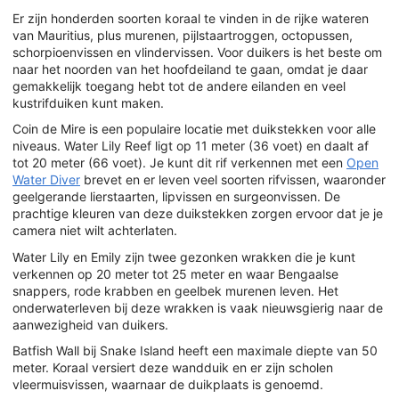
Er zijn honderden soorten koraal te vinden in de rijke wateren
van Mauritius, plus murenen, pijlstaartroggen, octopussen,
schorpioenvissen en vlindervissen. Voor duikers is het beste om
naar het noorden van het hoofdeiland te gaan, omdat je daar
gemakkelijk toegang hebt tot de andere eilanden en veel
kustrifduiken kunt maken.
Coin de Mire is een populaire locatie met duikstekken voor alle
niveaus. Water Lily Reef ligt op 11 meter (36 voet) en daalt af
tot 20 meter (66 voet). Je kunt dit rif verkennen met een
Open
Water Diver
brevet en er leven veel soorten rifvissen, waaronder
geelgerande lierstaarten, lipvissen en surgeonvissen. De
prachtige kleuren van deze duikstekken zorgen ervoor dat je je
camera niet wilt achterlaten.
Water Lily en Emily zijn twee gezonken wrakken die je kunt
verkennen op 20 meter tot 25 meter en waar Bengaalse
snappers, rode krabben en geelbek murenen leven. Het
onderwaterleven bij deze wrakken is vaak nieuwsgierig naar de
aanwezigheid van duikers.
Batfish Wall bij Snake Island heeft een maximale diepte van 50
meter. Koraal versiert deze wandduik en er zijn scholen
vleermuisvissen, waarnaar de duikplaats is genoemd.