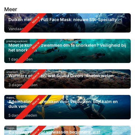
Meer
Duiken met een Full Face Mask: nieuwe SSI-Specialty
Vandaag
predragvuckovic
Moet je kunnen zwemmen om te snorkelen? Veiligheid bij
het snorkelen
1 dag geleden
unsplash
Warmere oceanen: wat Scuba Divers moeten weten
3 dagen geleden
mares
Ademhalingstechnieken voor vrijduiken: blijf kalm en
duik veiliger
5 dagen geleden
zoggs
Zwemlessen voor volwassen beginners: wat