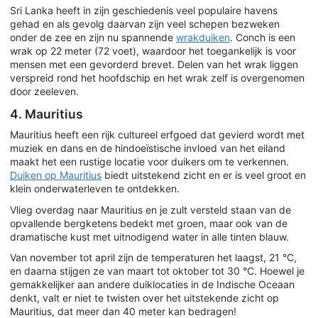
Sri Lanka heeft in zijn geschiedenis veel populaire havens
gehad en als gevolg daarvan zijn veel schepen bezweken
onder de zee en zijn nu spannende
wrakduiken
. Conch is een
wrak op 22 meter (72 voet), waardoor het toegankelijk is voor
mensen met een gevorderd brevet. Delen van het wrak liggen
verspreid rond het hoofdschip en het wrak zelf is overgenomen
door zeeleven.
4. Mauritius
Mauritius heeft een rijk cultureel erfgoed dat gevierd wordt met
muziek en dans en de hindoeïstische invloed van het eiland
maakt het een rustige locatie voor duikers om te verkennen.
Duiken op Mauritius
biedt uitstekend zicht en er is veel groot en
klein onderwaterleven te ontdekken.
Vlieg overdag naar Mauritius en je zult versteld staan van de
opvallende bergketens bedekt met groen, maar ook van de
dramatische kust met uitnodigend water in alle tinten blauw.
Van november tot april zijn de temperaturen het laagst, 21 °C,
en daarna stijgen ze van maart tot oktober tot 30 °C. Hoewel je
gemakkelijker aan andere duiklocaties in de Indische Oceaan
denkt, valt er niet te twisten over het uitstekende zicht op
Mauritius, dat meer dan 40 meter kan bedragen!