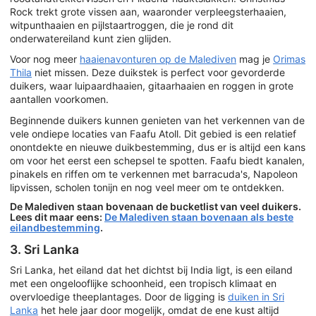
Rock trekt grote vissen aan, waaronder verpleegsterhaaien,
witpunthaaien en pijlstaartroggen, die je rond dit
onderwatereiland kunt zien glijden.
Voor nog meer
haaienavonturen op de Malediven
mag je
Orimas
Thila
niet missen. Deze duikstek is perfect voor gevorderde
duikers, waar luipaardhaaien, gitaarhaaien en roggen in grote
aantallen voorkomen.
Beginnende duikers kunnen genieten van het verkennen van de
vele ondiepe locaties van Faafu Atoll. Dit gebied is een relatief
onontdekte en nieuwe duikbestemming, dus er is altijd een kans
om voor het eerst een schepsel te spotten. Faafu biedt kanalen,
pinakels en riffen om te verkennen met barracuda's, Napoleon
lipvissen, scholen tonijn en nog veel meer om te ontdekken.
De Malediven staan bovenaan de bucketlist van veel duikers.
Lees dit maar eens:
De Malediven staan bovenaan als beste
eilandbestemming
.
3. Sri Lanka
Sri Lanka, het eiland dat het dichtst bij India ligt, is een eiland
met een ongelooflijke schoonheid, een tropisch klimaat en
overvloedige theeplantages. Door de ligging is
duiken in Sri
Lanka
het hele jaar door mogelijk, omdat de ene kust altijd