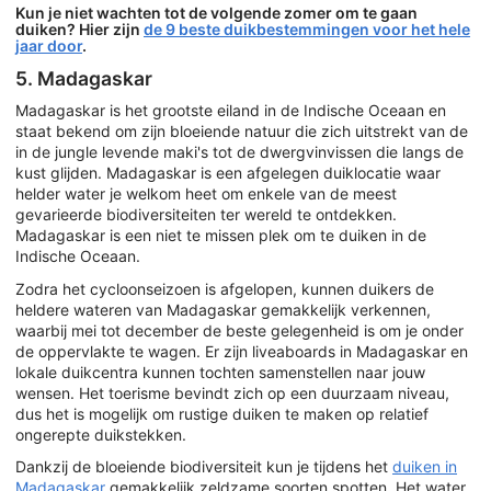
Kun je niet wachten tot de volgende zomer om te gaan
duiken? Hier zijn
de 9 beste duikbestemmingen voor het hele
jaar door
.
5. Madagaskar
Madagaskar is het grootste eiland in de Indische Oceaan en
staat bekend om zijn bloeiende natuur die zich uitstrekt van de
in de jungle levende maki's tot de dwergvinvissen die langs de
kust glijden. Madagaskar is een afgelegen duiklocatie waar
helder water je welkom heet om enkele van de meest
gevarieerde biodiversiteiten ter wereld te ontdekken.
Madagaskar is een niet te missen plek om te duiken in de
Indische Oceaan.
Zodra het cycloonseizoen is afgelopen, kunnen duikers de
heldere wateren van Madagaskar gemakkelijk verkennen,
waarbij mei tot december de beste gelegenheid is om je onder
de oppervlakte te wagen. Er zijn liveaboards in Madagaskar en
lokale duikcentra kunnen tochten samenstellen naar jouw
wensen. Het toerisme bevindt zich op een duurzaam niveau,
dus het is mogelijk om rustige duiken te maken op relatief
ongerepte duikstekken.
Dankzij de bloeiende biodiversiteit kun je tijdens het
duiken in
Madagaskar
gemakkelijk zeldzame soorten spotten. Het water