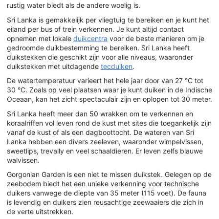
rustig water biedt als de andere woelig is.
Sri Lanka is gemakkelijk per vliegtuig te bereiken en je kunt het
eiland per bus of trein verkennen. Je kunt altijd contact
opnemen met lokale
duikcentra
voor de beste manieren om je
gedroomde duikbestemming te bereiken. Sri Lanka heeft
duikstekken die geschikt zijn voor alle niveaus, waaronder
duikstekken met uitdagende
tecduiken
.
De watertemperatuur varieert het hele jaar door van 27 °C tot
30 °C. Zoals op veel plaatsen waar je kunt duiken in de Indische
Oceaan, kan het zicht spectaculair zijn en oplopen tot 30 meter.
Sri Lanka heeft meer dan 50 wrakken om te verkennen en
koraalriffen vol leven rond de kust met sites die toegankelijk zijn
vanaf de kust of als een dagboottocht. De wateren van Sri
Lanka hebben een divers zeeleven, waaronder wimpelvissen,
sweetlips, trevally en veel schaaldieren. Er leven zelfs blauwe
walvissen.
Gorgonian Garden is een niet te missen duikstek. Gelegen op de
zeebodem biedt het een unieke verkenning voor technische
duikers vanwege de diepte van 35 meter (115 voet). De fauna
is levendig en duikers zien reusachtige zeewaaiers die zich in
de verte uitstrekken.