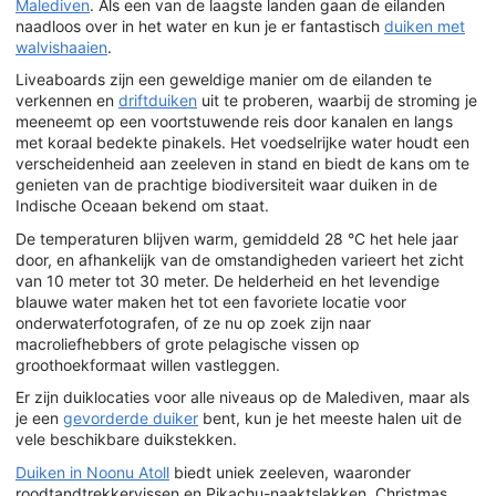
Malediven
. Als een van de laagste landen gaan de eilanden
naadloos over in het water en kun je er fantastisch
duiken met
walvishaaien
.
Liveaboards zijn een geweldige manier om de eilanden te
verkennen en
driftduiken
uit te proberen, waarbij de stroming je
meeneemt op een voortstuwende reis door kanalen en langs
met koraal bedekte pinakels. Het voedselrijke water houdt een
verscheidenheid aan zeeleven in stand en biedt de kans om te
genieten van de prachtige biodiversiteit waar duiken in de
Indische Oceaan bekend om staat.
De temperaturen blijven warm, gemiddeld 28 °C het hele jaar
door, en afhankelijk van de omstandigheden varieert het zicht
van 10 meter tot 30 meter. De helderheid en het levendige
blauwe water maken het tot een favoriete locatie voor
onderwaterfotografen, of ze nu op zoek zijn naar
macroliefhebbers of grote pelagische vissen op
groothoekformaat willen vastleggen.
Er zijn duiklocaties voor alle niveaus op de Malediven, maar als
je een
gevorderde duiker
bent, kun je het meeste halen uit de
vele beschikbare duikstekken.
Duiken in Noonu Atoll
biedt uniek zeeleven, waaronder
roodtandtrekkervissen en Pikachu-naaktslakken. Christmas