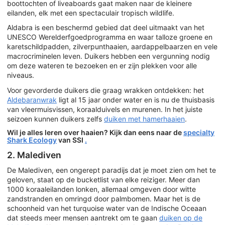
boottochten of liveaboards gaat maken naar de kleinere
eilanden, elk met een spectaculair tropisch wildlife.
Aldabra is een beschermd gebied dat deel uitmaakt van het
UNESCO Werelderfgoedprogramma en waar talloze groene en
karetschildpadden, zilverpunthaaien, aardappelbaarzen en vele
macrocriminelen leven. Duikers hebben een vergunning nodig
om deze wateren te bezoeken en er zijn plekken voor alle
niveaus.
Voor gevorderde duikers die graag wrakken ontdekken: het
Aldebaranwrak
ligt al 15 jaar onder water en is nu de thuisbasis
van vleermuisvissen, koraalduivels en murenen. In het juiste
seizoen kunnen duikers zelfs
duiken met hamerhaaien
.
Wil je alles leren over haaien? Kijk dan eens naar de
specialty
Shark Ecology
van SSI
.
2. Malediven
De Malediven, een ongerept paradijs dat je moet zien om het te
geloven, staat op de bucketlist van elke reiziger. Meer dan
1000 koraaleilanden lonken, allemaal omgeven door witte
zandstranden en omringd door palmbomen. Maar het is de
schoonheid van het turquoise water van de Indische Oceaan
dat steeds meer mensen aantrekt om te gaan
duiken op de