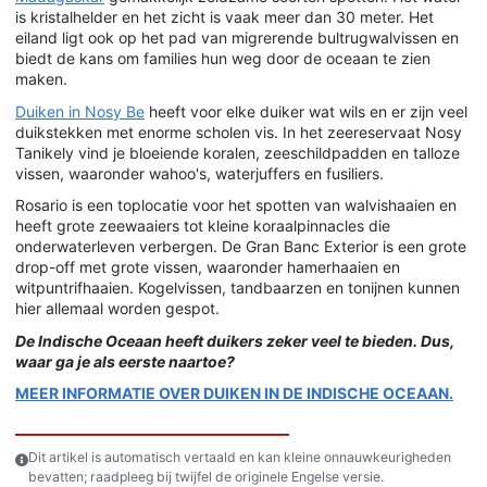
is kristalhelder en het zicht is vaak meer dan 30 meter. Het
eiland ligt ook op het pad van migrerende bultrugwalvissen en
biedt de kans om families hun weg door de oceaan te zien
maken.
Duiken in Nosy Be
heeft voor elke duiker wat wils en er zijn veel
duikstekken met enorme scholen vis. In het zeereservaat Nosy
Tanikely vind je bloeiende koralen, zeeschildpadden en talloze
vissen, waaronder wahoo's, waterjuffers en fusiliers.
Rosario is een toplocatie voor het spotten van walvishaaien en
heeft grote zeewaaiers tot kleine koraalpinnacles die
onderwaterleven verbergen. De Gran Banc Exterior is een grote
drop-off met grote vissen, waaronder hamerhaaien en
witpuntrifhaaien. Kogelvissen, tandbaarzen en tonijnen kunnen
hier allemaal worden gespot.
De Indische Oceaan heeft duikers zeker veel te bieden. Dus,
waar ga je als eerste naartoe?
MEER INFORMATIE OVER DUIKEN IN DE INDISCHE OCEAAN.
Dit artikel is automatisch vertaald en kan kleine onnauwkeurigheden
bevatten; raadpleeg bij twijfel de originele Engelse versie.