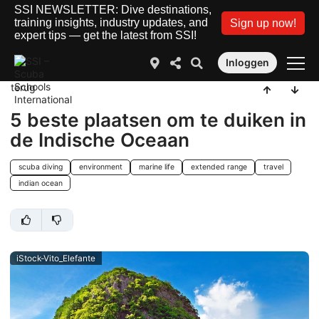
SSI NEWSLETTER: Dive destinations,
training insights, industry updates, and
Sign up now!
expert tips — get the latest from SSI!
Inloggen
terug
5 beste plaatsen om te duiken in
de Indische Oceaan
scuba diving
environment
marine life
extended range
travel
indian ocean
iStock-Vito_Elefante