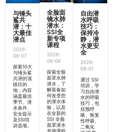
全脸面
与锤头
自由潜
镜水肺
鲨共
水呼吸
潜水：
潜：十
技巧：
SSI全
大最佳
保持冷
新专项
潜点
静，潜
课程
水更安
2026-
全
2026-
08-07
08-06
2026-
探索10大
08-01
探索全脸
与锤头鲨
面罩水肺
共潜的顶
通过 SSI
潜水，了
级目的
培训，学
解装备如
地，内容
习自由潜
何改变您
涵盖最佳
水的呼吸
的潜水体
季节、潜
技巧，包
验，以及
水条件、
括预呼
在全新的
安全提示
吸、恢复
SSI 全脸
及SSI培
性呼吸、
面罩潜水
训选项。
二氧化
专项课程