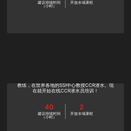
建议持续时间
开放水域课程
（小时）
CCR Diving Instructor
您热爱闭式循环再呼吸器（CCR）潜水吗？您
想与他人分享这项先锋运动吗？成为CCR潜水
教练，在世界各地的SSI中心教授CCR潜水。现
在就开始在线CCR潜水员培训！
40
2
建议持续时间
开放水域课程
（小时）