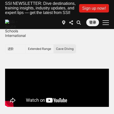
SSI NEWSLETTER: Dive destinations,
training insights, industry updates, and
Sign up now!
expert tips — get the latest from SSI!
登录
进阶
Extended Range
Cave Diving