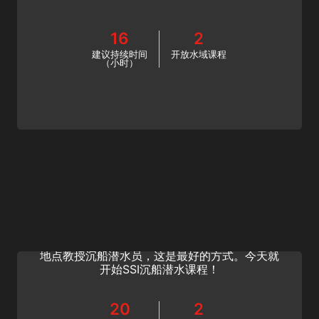
16
2
建议持续时间
开放水域课程
（小时）
Extended Range Wreck Diving Instructor
分享沉船潜水的乐趣，提升您的职业生涯。成为
SSI沉船潜水教练。如果你想在全球梦寐以求的
地点教授沉船潜水员，这是最好的方式。今天就
开始SSI沉船潜水课程！
20
2