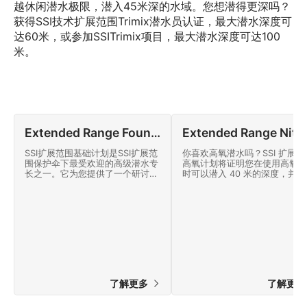
越休闲潜水极限，潜入45米深的水域。您想潜得更深吗？
获得SSI技术扩展范围Trimix潜水员认证，最大潜水深度可
达60米，或参加SSITrimix项目，最大潜水深度可达100
米。
Extended Range Foundations
Extended Range N
SSI扩展范围基础计划是SSI扩展范
你喜欢高氧潜水吗？SSI 扩展范
围保护伞下最受欢迎的高级潜水专
高氧计划将证明您在使用高氧潜
长之一。它为您提供了一个研讨会
时可以潜入 40 米的深度，并有
环境，将您的潜水技能提高到一个
减压。立即开始在线！
高水平。
了解更多
了解更