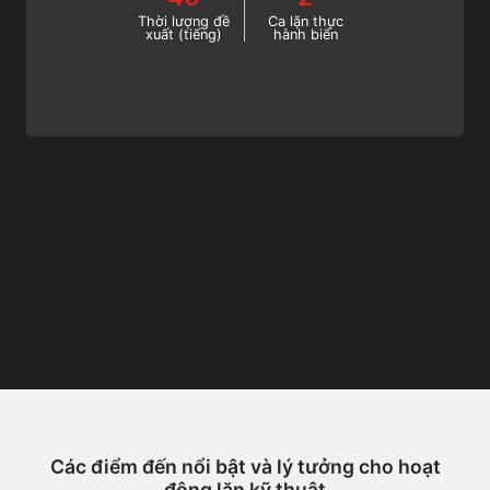
Khí tuần hoàn kín (CCR) trực tuyến ngay
Thời lượng đề
Ca lặn thực
xuất (tiếng)
hành biển
bây giờ!
Các điểm đến nổi bật và lý tưởng cho hoạt
động lặn kỹ thuật