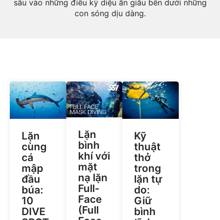
sâu vào những điều kỳ diệu ẩn giấu bên dưới những
con sóng dịu dàng.
Lặn
Lặn
Kỹ
bình
cùng
thuật
khí với
cá
thở
mặt
mập
trong
nạ lặn
đầu
lặn tự
Full-
búa:
do:
Face
10
Giữ
(Full
DIVE
bình