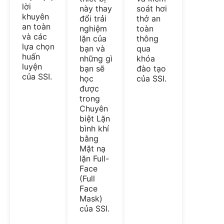
lời
soát hơi
này thay
khuyên
thở an
đổi trải
an toàn
toàn
nghiệm
và các
thông
lặn của
lựa chọn
qua
bạn và
huấn
khóa
những gì
luyện
đào tạo
bạn sẽ
của SSI.
của SSI.
học
được
trong
Chuyên
biệt Lặn
bình khí
bằng
Mặt nạ
lặn Full-
Face
(Full
Face
Mask)
của SSI.