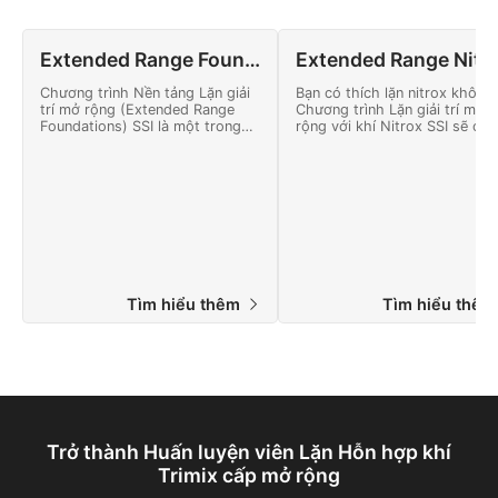
Extended Range Foundations
Extended Range N
Chương trình Nền tảng Lặn giải
Bạn có thích lặn nitrox không
trí mở rộng (Extended Range
Chương trình Lặn giải trí mở
Foundations) SSI là một trong
rộng với khí Nitrox SSI sẽ chứng
những chuyên ngành lặn nâng
nhận bạn Lặn xuống độ sâu 4
cao phổ biến nhất dưới sự bảo
mét với mức giảm áp suất hạ
trợ của SSI Lặn giải trí mở rộng.
chế khi lặn bằng nitrox. Bắt đ
Chương trình cung cấp cho bạn
trực tuyến ngay hôm nay!
một môi trường làm việc để
nâng cao kỹ năng lặn của bạn
lên mức cao.
Tìm hiểu thêm
Tìm hiểu thê
Trở thành Huấn luyện viên Lặn Hỗn hợp khí
Trimix cấp mở rộng