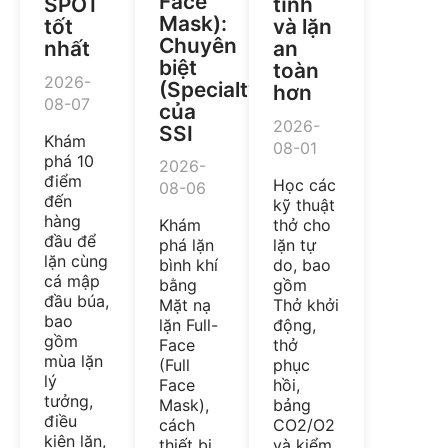
Face
SPOT
tĩnh
Mask):
tốt
và lặn
Chuyên
nhất
an
biệt
toàn
2026-
(Specialty)
hơn
08-07
của
2026-
SSI
Khám
08-01
phá 10
2026-
điểm
Học các
08-06
đến
kỹ thuật
hàng
thở cho
Khám
đầu để
lặn tự
phá lặn
lặn cùng
do, bao
bình khí
cá mập
gồm
bằng
đầu búa,
Thở khởi
Mặt nạ
bao
động,
lặn Full-
gồm
thở
Face
mùa lặn
phục
(Full
lý
hồi,
Face
tưởng,
bảng
Mask),
điều
CO2/O2
cách
kiện lặn,
và kiểm
thiết bị