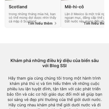
Scotland
Mê-hi-cô
trong những tháng mùa hè, bạn
Lặn ở Mexico là một trải nghi
có thể mong đợi được nhìn thấy
ngoạn mục, đẳng cấp thế giới
cá mập ở Scotland
Đất nước này mang đến nhiều
Tìm hiểu thêm
Tìm hiểu thê
cuộc phiêu lưu và phong cảnh
đầy những kỳ quan thiên nhiê
Khám phá những điều kỳ diệu của biển sâu
với Blog SSI
Hãy tham gia cùng chúng tôi trong một hành trình
khám phá thú vị và tìm hiểu thêm về những cuộc
phiêu lưu lặn tuyệt đỉnh, tận tâm với các phát triển ​​
bảo tồn và các cơ hội giáo dục đổi mới sẽ giúp bạn
soi sáng vẻ đẹp phi thường của thế giới dưới nước.
Hãy cùng nhau khám phá thế giới dưới nước và đi