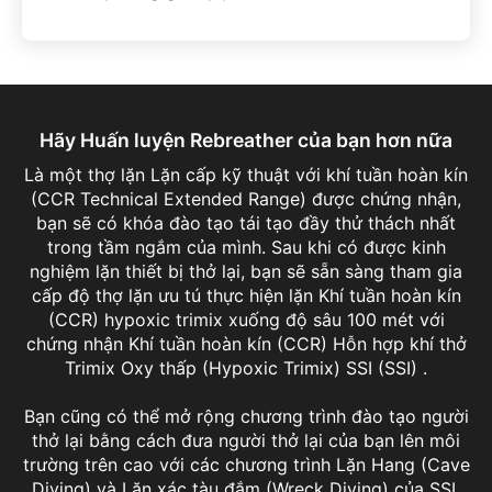
Hãy Huấn luyện Rebreather của bạn hơn nữa
Là một thợ lặn Lặn cấp kỹ thuật với khí tuần hoàn kín
(CCR Technical Extended Range) được chứng nhận,
bạn sẽ có khóa đào tạo tái tạo đầy thử thách nhất
trong tầm ngắm của mình. Sau khi có được kinh
nghiệm lặn thiết bị thở lại, bạn sẽ sẵn sàng tham gia
cấp độ thợ lặn ưu tú thực hiện lặn Khí tuần hoàn kín
(CCR) hypoxic trimix xuống độ sâu 100 mét với
chứng nhận Khí tuần hoàn kín (CCR) Hỗn hợp khí thở
Trimix Oxy thấp (Hypoxic Trimix) SSI (SSI) .
Bạn cũng có thể mở rộng chương trình đào tạo người
thở lại bằng cách đưa người thở lại của bạn lên môi
trường trên cao với các chương trình Lặn Hang (Cave
Diving) và Lặn xác tàu đắm (Wreck Diving) của SSI.