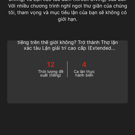
Với nhiều chương trình nghỉ ngơi thư giãn của chúng
tôi, tham vọng và mục tiêu lặn của bạn sẽ không có
Extended Range Wreck Diving
giới hạn.
Bạn có mơ ước được khám phá những con
tàu cổ hay những xác tàu chiến tranh nổi
tiếng trên thế giới không? Trở thành Thợ lặn
xác tàu Lặn giải trí cao cấp (Extended
Range) SSI (SSI) và học cách lặn xuyên qua
xác tàu ở độ sâu tối đa 40 mét. Hãy bắt
12
4
đầu khóa học lặn xác tàu đắm nâng cao SSI
(SSI) thú vị này trực tuyến ngay hôm nay!
Thời lượng đề
Ca lặn thực
xuất (tiếng)
hành biển
Extended Range Cavern Diving