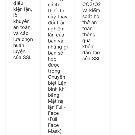
điều
CO2/O2
cách
kiện lặn,
và kiểm
thiết bị
lời
soát hơi
này thay
khuyên
thở an
đổi trải
an toàn
toàn
nghiệm
và các
thông
lặn của
lựa chọn
qua
bạn và
huấn
khóa
những gì
luyện
đào tạo
bạn sẽ
của SSI.
của SSI.
học
được
trong
Chuyên
biệt Lặn
bình khí
bằng
Mặt nạ
lặn Full-
Face
(Full
Face
Mask)