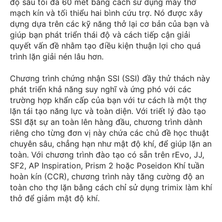
độ sâu tối đa 60 mét bằng cách sử dụng máy thở
mạch kín và tối thiểu hai bình cứu trợ. Nó được xây
dựng dựa trên các kỹ năng thở lại cơ bản của bạn và
giúp bạn phát triển thái độ và cách tiếp cận giải
quyết vấn đề nhằm tạo điều kiện thuận lợi cho quá
trình lặn giải nén lâu hơn.
Chương trình chứng nhận SSI (SSI) đầy thử thách này
phát triển khả năng suy nghĩ và ứng phó với các
trường hợp khẩn cấp của bạn với tư cách là một thợ
lặn tái tạo năng lực và toàn diện. Với triết lý đào tạo
SSI đặt sự an toàn lên hàng đầu, chương trình dành
riêng cho từng đơn vị này chứa các chủ đề học thuật
chuyên sâu, chẳng hạn như mật độ khí, để giúp lặn an
toàn. Với chương trình đào tạo có sẵn trên rEvo, JJ,
SF2, AP Inspiration, Prism 2 hoặc Poseidon Khí tuần
hoàn kín (CCR), chương trình này tăng cường độ an
toàn cho thợ lặn bằng cách chỉ sử dụng trimix làm khí
thở để giảm mật độ khí.