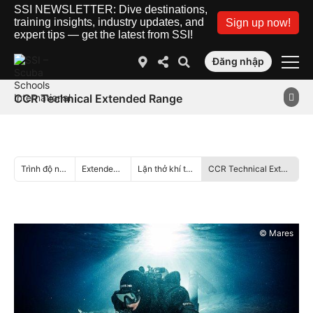
SSI NEWSLETTER: Dive destinations,
training insights, industry updates, and
Sign up now!
expert tips — get the latest from SSI!
Đăng nhập
CCR Technical Extended Range
Trình độ nâng cao
Extended Range
Lặn thở khí tuần hoàn
CCR Technical Extended Range
© Mares