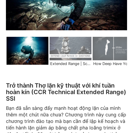
Extended Range | Scuba Schools International
How Deep Have You Been? | Scuba S
Trở thành Thợ lặn kỹ thuật với khí tuần
hoàn kín (CCR Technical Extended Range)
SSI
Bạn đã sẵn sàng đẩy mạnh hoạt động lặn của mình
thêm một chút nữa chưa? Chương trình này cung cấp
chương trình đào tạo mà bạn cần để lập kế hoạch và
tiến hành lặn giảm áp bằng chất pha loãng trimix ở