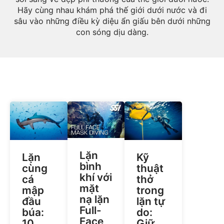
Hãy cùng nhau khám phá thế giới dưới nước và đi
sâu vào những điều kỳ diệu ẩn giấu bên dưới những
con sóng dịu dàng.
Lặn
Lặn
Kỹ
bình
cùng
thuật
khí với
cá
thở
mặt
mập
trong
nạ lặn
đầu
lặn tự
Full-
búa:
do:
Face
10
Giữ