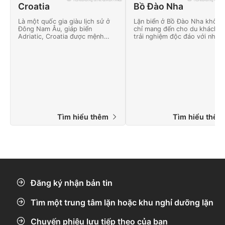
Croatia
Bồ Đào Nha
Là một quốc gia giàu lịch sử ở
Lặn biển ở Bồ Đào Nha không
Đông Nam Âu, giáp biển
chỉ mang đến cho du khách 
Adriatic, Croatia được mệnh
trải nghiệm độc đáo với nhiều
danh là “đất nước của một ngàn
điều kiện và cảnh quan dưới
hòn đảo”.
nước mà còn đem lại nhiều ho
động thú vị trên mặt nước.
Tìm hiểu thêm
Tìm hiểu thê
Đăng ký nhận bản tin
Tìm một trung tâm lặn hoặc khu nghỉ dưỡng lặn
Chuyến phiêu lưu tiếp theo của bạn