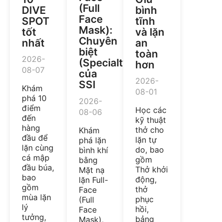
(Full
DIVE
bình
Face
SPOT
tĩnh
Mask):
tốt
và lặn
Chuyên
nhất
an
biệt
toàn
2026-
(Specialty)
hơn
08-07
của
2026-
SSI
Khám
08-01
phá 10
2026-
điểm
Học các
08-06
đến
kỹ thuật
hàng
thở cho
Khám
đầu để
lặn tự
phá lặn
lặn cùng
do, bao
bình khí
cá mập
gồm
bằng
đầu búa,
Thở khởi
Mặt nạ
bao
động,
lặn Full-
gồm
thở
Face
mùa lặn
phục
(Full
lý
hồi,
Face
tưởng,
bảng
Mask),