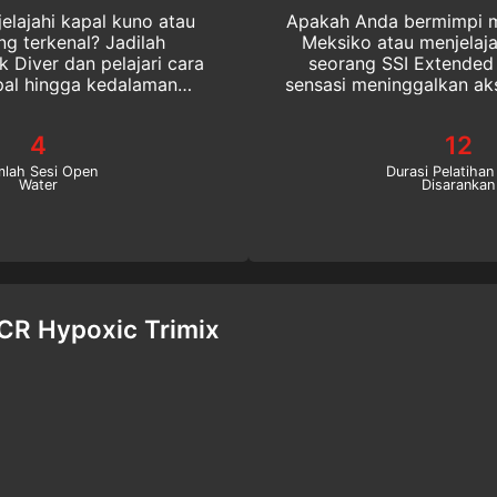
lajahi kapal kuno atau
Apakah Anda bermimpi me
g terkenal? Jadilah
Meksiko atau menjelaja
Diver dan pelajari cara
seorang SSI Extended Range
pal hingga kedalaman
sensasi meninggalkan ak
wreck
o
a online hari ini!
4
12
mlah Sesi Open
Durasi Pelatihan
Water
Disarankan
CR Hypoxic Trimix