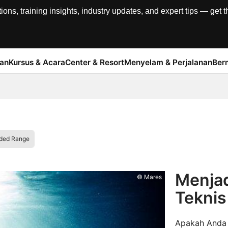
, training insights, industry updates, and expert tips — get th
han
Kursus & Acara
Center & Resort
Menyelam & Perjalanan
Ber
nded Range
Menjad
© Mares
Teknis
Apakah Anda