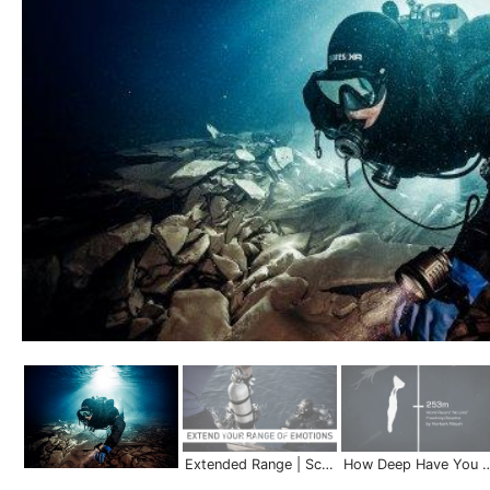
Extended Range | Scuba Schools International
How Deep Have You Been? | Scuba S