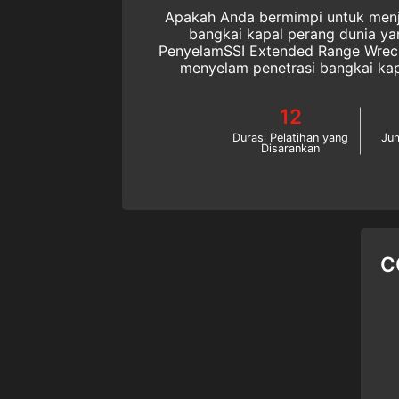
Apakah Anda bermimpi untuk menje
bangkai kapal perang dunia yan
PenyelamSSI Extended Range Wreck 
menyelam penetrasi bangkai ka
maksimum 40 meter. Mulailah kursus SSI advanced 
diving yang menarik ini secar
12
Durasi Pelatihan yang
Ju
Disarankan
C