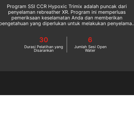
Program SSI CCR Hypoxic Trimix adalah puncak dari
penyelaman rebreather XR. Program ini memperluas
pemeriksaan keselamatan Anda dan memberikan
pengetahuan yang diperlukan untuk melakukan penyelama
dekompresi tanpa batas hingga kedalaman maksimum 100
meter dengan menggunakan rebreather closed circuit.
30
6
Durasi Pelatihan yang
Jumlah Sesi Open
Disarankan
Water