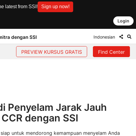
e latest from SSI!
Sign up now!
Login
Indonesian
mitra dengan SSI
PREVIEW KURSUS GRATIS
Find Center
i Penyelam Jarak Jauh
 CCR dengan SSI
 siap untuk mendorong kemampuan menyelam Anda