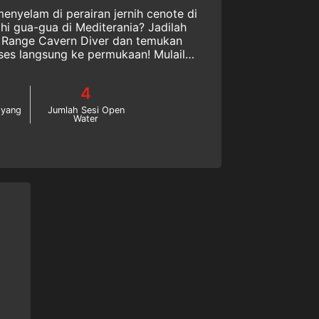
nyelam di perairan jernih cenote di
hi gua-gua di Mediterania? Jadilah
 Cavern Diver dan temukan
ses langsung ke permukaan! Mulailah
nline hari ini!
4
 yang
Jumlah Sesi Open
Water