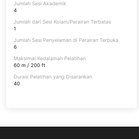
Jumlah Sesi Akademik
4
Jumlah dari Sesi Kolam/Perairan Terbatas
1
Jumlah Sesi Penyelaman di Perairan Terbuka
6
Maksimal Kedalaman Pelatihan
60 m / 200 ft
Durasi Pelatihan yang Disarankan
40