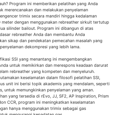
 jauh? Program ini memberikan pelatihan yang Anda
uk merencanakan dan melakukan penyelaman
engencer trimix secara mandiri hingga kedalaman
meter dengan menggunakan rebreather sirkuit tertutup
ua silinder bailout. Program ini dibangun di atas
 dasar rebreather Anda dan membantu Anda
an sikap dan pendekatan pemecahan masalah yang
i penyelaman dekompresi yang lebih lama.
ifikasi SSI yang menantang ini mengembangkan
da untuk memikirkan dan merespons keadaan darurat
elam rebreather yang kompeten dan menyeluruh.
tamakan keselamatan dalam filosofi pelatihan SSI,
s unit ini berisi topik akademis yang mendalam, seperti
s, untuk memungkinkan penyelaman yang aman.
han yang tersedia di rEvo, JJ, SF2, AP Inspiration, Prism
idon CCR, program ini meningkatkan keselamatan
gan hanya menggunakan trimix sebagai gas
ntuk mengurangi kepadatan gas.