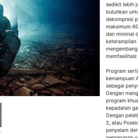
sedikit lebih
butuhkan unt
dekompresi p
maksimum 60 
dan minimal d
keterampilan
mengembangk
memfasilitas
Program sert
kemampuan An
sebagai peny
Dengan mengu
program khusu
kepadatan ga
Dengan pelati
2, atau Pose
penyelam den
chools International
pernapasan u