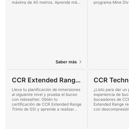
máxima de 40 metros. Aprende más
programa Mine Divi
sobre el buceo en minas
Descubre hoy mism
abandonadas en este estimulante
mundo del buceo t
curso. ¡Empieza hoy mismo este
emocionante curso Extended Range
Mine Diver online!
Saber más
CCR Extended Range Trimix
Lleva tu planificación de inmersiones
¿Listo para dar un
al siguiente nivel y prueba el buceo
experiencia de bu
con rebreather. Obtén tu
buceadores de CCR
certificación de CCR Extended Range
Extended Range re
Trimix de SSI y aprende a realizar
con descompresión 
inmersiones con descompresión
profundidad máxim
utilizando una unidad de rebreather
con un rebreather 
rEvo, JJ, AP Inspiration, Poseidon,
cerrado. Este es u
Prism 2 o SF2. ¡Comienza ya tu
programas de certi