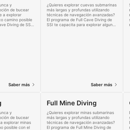
unca y
¿Quieres explorar cuevas submarinas
oción de bucear
más largas y profundas utilizando
 a explorar
técnicas de navegación avanzadas?
co camino posible
El programa de Full Cave Diving de
ve Diving de SSI.
SSI te capacita para explorar algunas
o el fascinante
de las cavernas más profundas del
écnico.
mundo. ¡Empieza a formarte para
realizar inmersiones en cavernas
avanzadas hoy mismo!
Saber más
Saber más
g
Full Mine Diving
unca y
¿Quieres explorar minas submarinas
oción de bucear
más largas y profundas utilizando
a explorar minas
técnicas de navegación avanzadas?
o posible con el
El programa de Full Mine Diving de