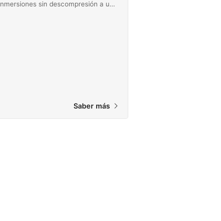
inmersiones sin descompresión a una
profundidad máxima de 30 metros
con un rebreather SF2, JJ, Poseidon,
AP Inspiration, Prism 2 o rEvo.
¡Empieza a bucear con rebreather
hoy mismo!
Saber más