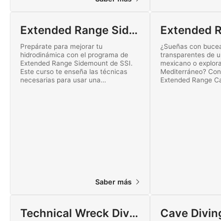
Extended Range Sidemount
Prepárate para mejorar tu
¿Sueñas con bucea
hidrodinámica con el programa de
transparentes de 
Extended Range Sidemount de SSI.
mexicano o explora
Este curso te enseña las técnicas
Mediterráneo? Con
necesarias para usar una
Extended Range Ca
configuración con montaje lateral de
y descubre la emoc
manera eficaz con varias botellas de
el acceso directo a 
etapa. ¡Empieza hoy mismo!
Comienza tu formac
mismo.
Saber más
Technical Wreck Diving
Cave Divin