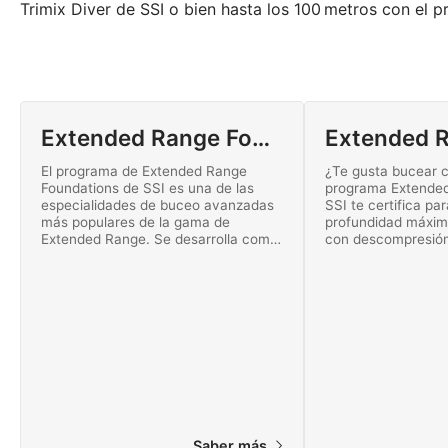
Trimix Diver de SSI o bien hasta los 100 metros con el 
Extended Range Foundations
El programa de Extended Range
¿Te gusta bucear c
Foundations de SSI es una de las
programa Extended
especialidades de buceo avanzadas
SSI te certifica pa
más populares de la gama de
profundidad máxim
Extended Range. Se desarrolla como
con descompresión 
un taller formativo para mejorar tus
Comienza tu formac
habilidades de buceo de SSI a un alto
mismo.
nivel.
Saber más