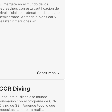
Sumérgete en el mundo de los
rebreathers con esta certificación de
nivel inicial con rebreather de circuito
semicerrado. Aprende a planificar y
realizar inmersiones sin
descompresión de forma
independiente a una profundidad
máxima de 30 metros con el
rebreather Mares Horizon.
Saber más
CCR Diving
Descubre el silencioso mundo
submarino con el programa de CCR
Diving de SSI. Aprende todo lo que
necesitas saber para realizar