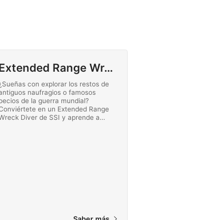
Extended Range Wreck Diving
¿Sueñas con explorar los restos de
antiguos naufragios o famosos
pecios de la guerra mundial?
Conviértete en un Extended Range
Wreck Diver de SSI y aprende a
realizar inmersiones de penetración
en pecios hasta los 40 metros de
profundidad. Empieza en línea hoy
mismo este emocionante curso
avanzado de buceo en pecios de
SSI.
Saber más