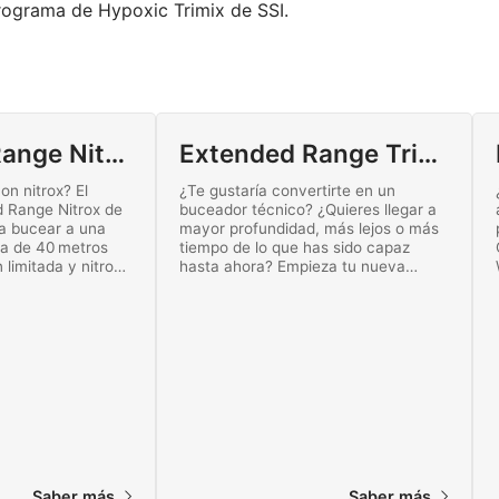
programa de Hypoxic Trimix de SSI.
Extended Range Nitrox Diving
Extended Range Trimix
on nitrox? El
¿Te gustaría convertirte en un
 Range Nitrox de
buceador técnico? ¿Quieres llegar a
ra bucear a una
mayor profundidad, más lejos o más
a de 40 metros
tiempo de lo que has sido capaz
limitada y nitrox.
hasta ahora? Empieza tu nueva
ión en línea hoy
aventura y amplía tus límites con el
programa de Extended Range Trimix
de SSI.
Saber más
Saber más