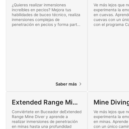
¿Quieres realizar inmersiones
Ve más lejos que n
increíbles en pecios? Mejora tus
experimenta la em
habilidades de buceo técnico, realiza
en cuevas. Aprende
inmersiones complejas de
cuevas con un úni
penetración en pecios y forma parte
con el programa Ca
de la élite de buceadores de
Descubre hoy mism
exploración. ¡Empieza tu certificación
mundo del buceo t
de Technical Wreck Diver con SSI
hoy mismo!
Saber más
Extended Range Mine Diving
Mine Divin
Conviértete en Buceador deExtended
Ve más lejos que n
Range Mine Diver y aprende a
experimenta la em
realizar inmersiones de penetración
en minas. Aprende 
en minas hasta una profundidad
con un único camin