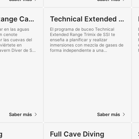
Extended Range Cavern Diving
Technical Extended Range Trimix
r en las aguas
El programa de buceo Technical
un cenote
Extended Range Trimix de SSI te
r las cuevas del
enseña a planificar y realizar
viértete en
inmersiones con mezcla de gases de
vern Diver de SSI
forma independiente a una
ión de dejar atrás
profundidad máxima de 60 metros.
la superficie.
Bucea más allá del límite sin
ión en línea hoy
descompresión con esta
emocionante certificación técnica
altamente especializada.
Saber más
Saber más
g
Full Cave Diving