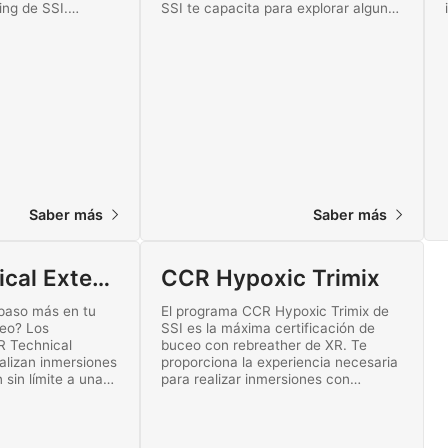
ng de SSI.
SSI te capacita para explorar algunas
o el fascinante
de las minas más profundas del
écnico.
mundo. ¡Empieza a formarte para
realizar inmersiones avanzadas en
minas hoy mismo!
Saber más
Saber más
CCR Technical Extended Range
CCR Hypoxic Trimix
 paso más en tu
El programa CCR Hypoxic Trimix de
ceo? Los
SSI es la máxima certificación de
 Technical
buceo con rebreather de XR. Te
alizan inmersiones
proporciona la experiencia necesaria
sin límite a una
para realizar inmersiones con
a de 60 metros
descompresión sin límite a una
de circuito
profundidad máxima de 100 metros
no de los
con un CCR y hacer revisiones
ficación de SSI
previas más seguras.