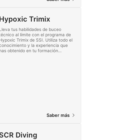
Hypoxic Trimix
Lleva tus habilidades de buceo
técnico al límite con el programa de
Hypoxic Trimix de SSI. Utiliza todo el
conocimiento y la experiencia que
has obtenido en tu formación
avanzada previa y disfruta de la
inmersión con descompresión
definitiva. ¡Empieza a bucear con
trimix hoy mismo!
Saber más
SCR Diving