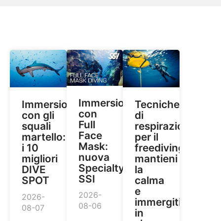
Immersioni
Immersioni
Tecniche
con
con gli
di
Full
squali
respirazione
Face
martello:
per il
Mask:
i 10
freediving:
nuova
migliori
mantieni
Specialty
DIVE
la
SSI
SPOT
calma
e
2026-
2026-
immergiti
08-06
08-07
in