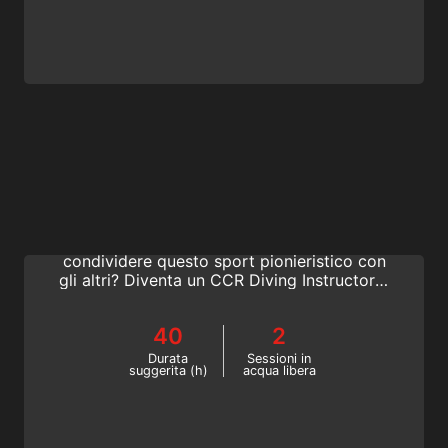
CCR Diving Instructor
Sei appassionato di immersioni con
rebreather a circuito chiuso? Vuoi
condividere questo sport pionieristico con
gli altri? Diventa un CCR Diving Instructor e
insegna nei centri SSI di tutto il mondo.
Inizia online ora!
40
2
Durata
Sessioni in
suggerita (h)
acqua libera