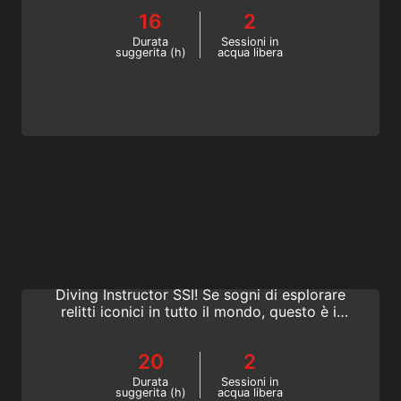
inizia qui!
16
2
Durata
Sessioni in
suggerita (h)
acqua libera
Extended Range Wreck Diving Instructor
Condividi l'emozione dell'immersione sui
relitti. Diventa Extended Range Wreck
Diving Instructor SSI! Se sogni di esplorare
relitti iconici in tutto il mondo, questo è il
modo migliore per farlo. Inizia oggi stesso il
corso SSI per l'immersione su relitti!
20
2
Durata
Sessioni in
suggerita (h)
acqua libera