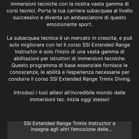
immersioni tecniche con la nostra vasta gamma di
corsi tecnici. Porta la tua carriera subacquea al livello
successivo e diventa un ambasciatore di questo
emozionante sport.
La subacquea tecnica è un mercato in crescita, e può
solo migliorare con te! Il corso SSI Extended Range
Instructor è solo l’inizio di una vasta gamma di
abilitazioni per istruttori di immersioni tecniche.
Questo programma di base essenziale fornisce le
conoscenze, le abilità e l’esperienza necessarie per
condurre il corso SSI Extended Range Trimix Diving.
Introduci i tuoi allievi all’incredibile mondo delle
Extended Range Trimix Instructor
immersioni tec. Inizia oggi stesso!
Vai più a fondo, esplora di più e sviluppa la
tua carriera professionale SSI! Diventa un
SSI Extended Range Trimix Instructor e
insegna agli altri l’emozione delle
immersioni XR. La tua futura carriera XR