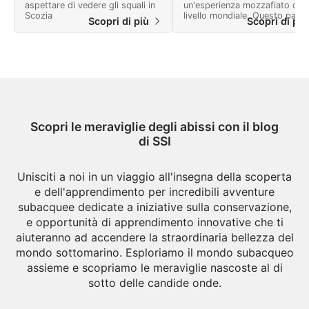
aspettare di vedere gli squali in
un'esperienza mozzafiato di
Scozia
livello mondiale. Questo paes
Scopri di più
Scopri di pi
offre molte avventure e un
paesaggio cosparso di
meraviglie naturali.
Scopri le meraviglie degli abissi con il blog
di SSI
Unisciti a noi in un viaggio all'insegna della scoperta
e dell'apprendimento per incredibili avventure
subacquee dedicate a iniziative sulla conservazione,
e opportunità di apprendimento innovative che ti
aiuteranno ad accendere la straordinaria bellezza del
mondo sottomarino. Esploriamo il mondo subacqueo
assieme e scopriamo le meraviglie nascoste al di
sotto delle candide onde.