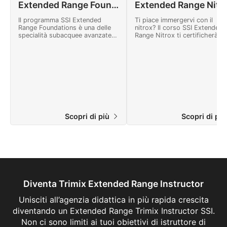
Extended Range Foundations
Extended Range N
Il programma SSI Extended
Ti piace immergervi con il
Range Foundations è una delle
nitrox? Il corso SSI Extended
specialità subacquee avanzate
Range Nitrox ti certificherà p
più popolari sotto la
immergerti fino a 40 metri di
denominazione Extended Range.
profondità, con decompressi
Ti fornisce un ambiente di lavoro
limitata, con nitrox. Iniziate o
per migliorare le tue abilità
stesso online!
subacquee, e ti introduce all’uso
dell’attrezzatura tec.
Scopri di più
Scopri di pi
Diventa Trimix Extended Range Instructor
Unisciti all’agenzia didattica in più rapida crescita
diventando un Extended Range Trimix Instructor SSI.
Non ci sono limiti ai tuoi obiettivi di istruttore di