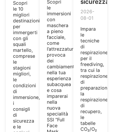
sicurezza
Scopri
Scopri
le
le 10
2026-
immersioni
migliori
08-01
con
destinazioni
maschera
per
Impara
a pieno
immergerti
le
facciale,
con gli
tecniche
come
squali
di
l’attrezzatura
martello,
respirazione
provoca
comprese
per il
dei
le
freediving,
cambiamenti
stagioni
tra cui la
nella tua
migliori,
respirazione
esperienza
le
di
subacquea
condizioni
preparazione,
e cosa
di
la
imparerai
immersione,
respirazione
nella
i
di
nuova
consigli
recupero,
specialità
di
le
SSI “Full
sicurezza
tabelle
Face
e le
CO₂/O₂
Mask