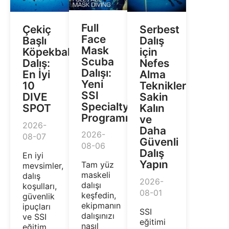
Full
Çekiç
Serbest
Face
Başlı
Dalış
Mask
Köpekbalıklarıyla
için
Scuba
Dalış:
Nefes
Dalışı:
En İyi
Alma
Yeni
10
Teknikleri:
SSI
DIVE
Sakin
Specialty
SPOT
Kalın
Programı
ve
2026-
Daha
2026-
08-07
Güvenli
08-06
Dalış
En iyi
Yapın
Tam yüz
mevsimler,
maskeli
dalış
2026-
dalışı
koşulları,
08-01
keşfedin,
güvenlik
ekipmanın
ipuçları
SSI
dalışınızı
ve SSI
eğitimi
nasıl
eğitim