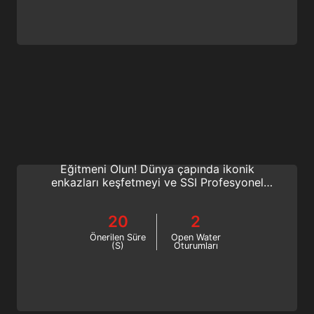
Extended Range Wreck Diving Instructor
Extended Range batık dalışının heyecanını
paylaşın. SSI Extended Range Batık Dalış
Eğitmeni Olun! Dünya çapında ikonik
enkazları keşfetmeyi ve SSI Profesyonel
kariyerinizi geliştirmeyi hayal ediyorsanız,
bunu yapmanın en iyi yolu budur. Şimdi
20
2
çevrimiçi başlayın!
Önerilen Süre
Open Water
(S)
Oturumları