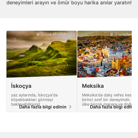
deneyimleri arayın ve ömür boyu harika anılar yaratın!
© iStock/MartinM303
© iStock/ferrant
İskoçya
Meksika
yaz aylarında, İskoçya'da
Meksika'da dalış nefes kesici,
köpekbalıkları görmeyi
birinci sınıf bir deneyimdir. Bu
bekleyebilirsiniz
ülke birçok macera ve doğa
Daha fazla bilgi edinin
Daha fazla bilgi edini
harikaları dolu bir manzara
sunmaktadır.