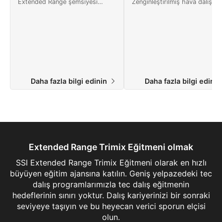
Extended Range şemsiyesi
Zenginleştirilmiş hava dalışınız
altındaki en popüler gelişmiş
daha derine götürmeye hazır
dalış uzmanlıklarından biridir.
mısınız? SSI Extended Range
Dalış becerilerinizi üst düzeye
Nitrox programı, nitroks
çıkarabilmeniz için size bir atölye
kullanırken sınırlı
ortamı sunar.
dekompresyonla 40 metre / 1
fit derinliğe dalmanızı
onaylayacaktır. Bugün çevrimiç
başlayınız!
Daha fazla bilgi edinin
Daha fazla bilgi edini
Extended Range Trimix Eğitmeni olmak
SSI Extended Range Trimix Eğitmeni olarak en hızlı
büyüyen eğitim ajansına katılın. Geniş yelpazedeki tec
dalış programlarımızla tec dalış eğitmenin
hedeflerinin sınırı yoktur. Dalış kariyerinizi bir sonraki
seviyeye taşıyın ve bu heyecan verici sporun elçisi
olun.