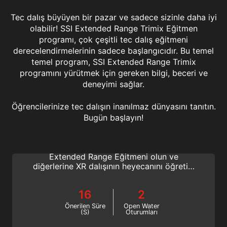
Tec dalış büyüyen bir pazar ve sadece sizinle daha iyi
olabilir! SSI Extended Range Trimix Eğitmen
programı, çok çeşitli tec dalış eğitmeni
derecelendirmelerinin sadece başlangıcıdır. Bu temel
temel program, SSI Extended Range Trimix
programını yürütmek için gereken bilgi, beceri ve
deneyimi sağlar.
Öğrencilerinize tec dalışın inanılmaz dünyasını tanıtın.
Extended Range Trimix Instructor
Bugün başlayın!
Daha derine inin, daha fazlasını keşfedin ve
SSI Profesyonel kariyerinizi geliştirin! SSI
Extended Range Eğitmeni olun ve
diğerlerine XR dalışının heyecanını öğretin.
Gelecekteki XR kariyeriniz burada başlıyor!
16
2
Önerilen Süre
Open Water
(S)
Oturumları