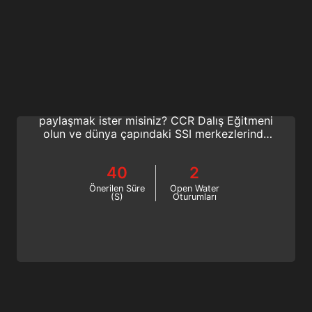
CCR Diving Instructor
Kapalı devre dalış konusunda tutkulu
musunuz? Bu öncü sporu başkalarıyla
paylaşmak ister misiniz? CCR Dalış Eğitmeni
olun ve dünya çapındaki SSI merkezlerinde
ders verin. SSI ile CCR dalıcı hedeflerinizin
sınırı yok! Şimdi çevrimiçi başlayın!
40
2
Önerilen Süre
Open Water
(S)
Oturumları