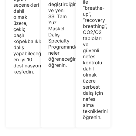
ile
değiştirdiğini
seçenekleri
“breathe-
ve yeni
dahil
up”,
SSI Tam
olmak
“recovery
Yüz
üzere,
breathing”,
Maskeli
çekiç
CO2/O2
Dalış
başlı
tabloları
Specialty
köpekbalıklarıyla
ve
Programında
dalış
güvenli
neler
yapabileceğiniz
nefes
öğreneceğinizi
en iyi 10
kontrolü
öğrenin.
destinasyonu
dahil
keşfedin.
olmak
üzere
serbest
dalış için
nefes
alma
tekniklerini
öğrenin.