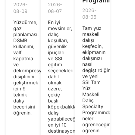
Programı
2026-
2026-
2026-
08-09
08-07
08-06
Yüzdürme,
En iyi
Tam yüz
gaz
mevsimler,
maskeli
planlaması,
dalış
dalışı
DSMB
koşulları,
keşfedin,
kullanımı,
güvenlik
ekipmanın
valf
ipuçları
dalışınızı
kapatma
ve SSI
nasıl
ve
eğitim
değiştirdiğini
dekompresyon
seçenekleri
ve yeni
disiplinini
dahil
SSI Tam
geliştirmek
olmak
Yüz
için 9
üzere,
Maskeli
teknik
çekiç
Dalış
dalış
başlı
Specialty
becerisini
köpekbalıklarıyla
Programında
öğrenin.
dalış
neler
yapabileceğiniz
öğreneceğinizi
en iyi 10
öğrenin.
destinasyonu