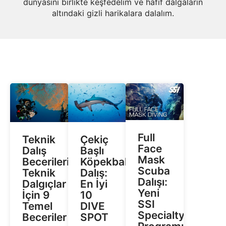
dünyasını birlikte keşfedelim ve hafif dalgaların
altındaki gizli harikalara dalalım.
Full
Teknik
Çekiç
Face
Dalış
Başlı
Mask
Becerileri:
Köpekbalıklarıyla
Scuba
Teknik
Dalış:
Dalışı:
Dalgıçlar
En İyi
Yeni
İçin 9
10
SSI
Temel
DIVE
Specialty
Beceriler
SPOT