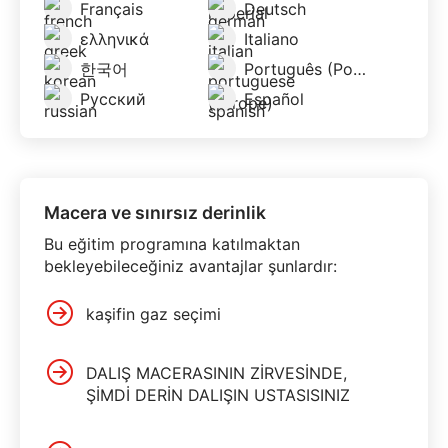
Français
Deutsch
ελληνικά
Italiano
한국어
Português (Portugal)
Русский
Español
Macera ve sınırsız derinlik
Bu eğitim programına katılmaktan
bekleyebileceğiniz avantajlar şunlardır:
kaşifin gaz seçimi
DALIŞ MACERASININ ZİRVESİNDE,
ŞİMDİ DERİN DALIŞIN USTASISINIZ