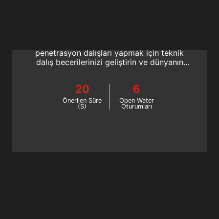
Technical Wreck Diving
Muhteşem batık dalışlarını deneyimlemek
ister misiniz? 80 metreye kadar batık
penetrasyon dalışları yapmak için teknik
dalış becerilerinizi geliştirin ve dünyanın
seçkin derin dekompresyon dalgıçlarına
katılın. Bugün bir SSI Teknik Batık Dalıcısı
20
6
olun!
Önerilen Süre
Open Water
(S)
Oturumları