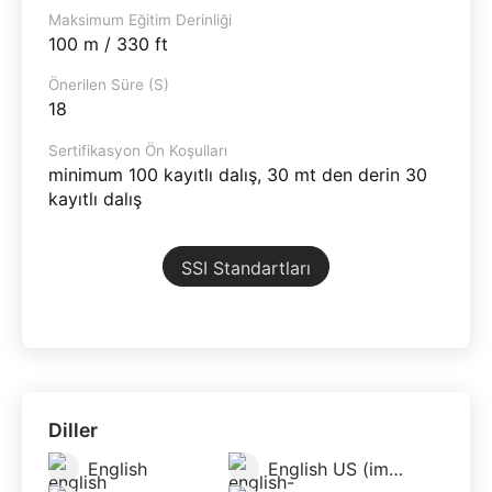
Maksimum Eğitim Derinliği
100 m / 330 ft
Önerilen Süre (S)
18
Sertifikasyon Ön Koşulları
minimum 100 kayıtlı dalış, 30 mt den derin 30
kayıtlı dalış
SSI Standartları
Diller
English
English US (imperial)