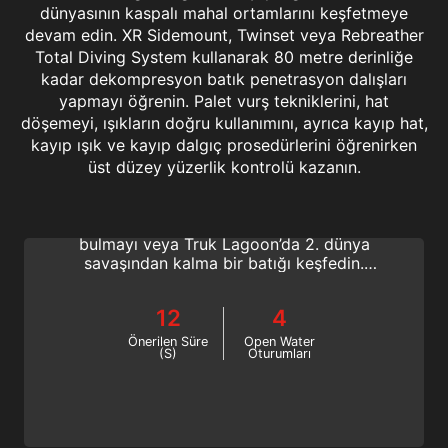
dünyasının kaspalı mahal ortamlarını keşfetmeye
devam edin. XR Sidemount, Twinset veya Rebreather
Total Diving System kullanarak 80 metre derinliğe
kadar dekompresyon batık penetrasyon dalışları
yapmayı öğrenin. Palet vurş tekniklerini, hat
döşemeyi, ışıkların doğru kullanımını, ayrıca kayıp hat,
kayıp ışık ve kayıp dalgıç prosedürlerini öğrenirken
Extended Range Wreck Diving
üst düzey yüzerlik kontrolü kazanın.
Gemi batıkları dünyasında daha derine inin!
Eski bir İspanyol kalyonunda gömülü hazine
bulmayı veya Truk Lagoon’da 2. dünya
savaşından kalma bir batığı keşfedin.
Extended Range batık dalgışı fantastik bir
maceranın başlangıcıdır.
12
4
Önerilen Süre
Open Water
(S)
Oturumları