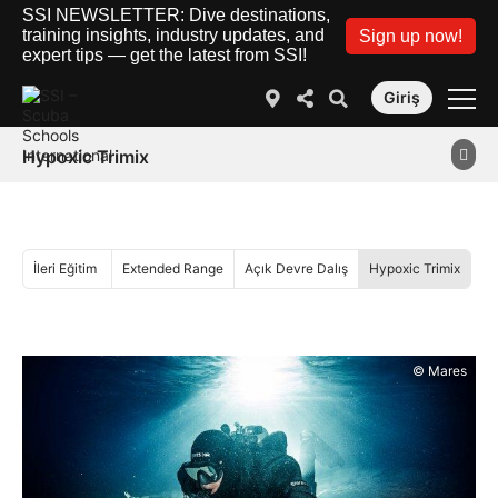
SSI NEWSLETTER: Dive destinations,
training insights, industry updates, and
Sign up now!
expert tips — get the latest from SSI!
Giriş
Hypoxic Trimix
İleri Eğitim
Extended Range
Açık Devre Dalış
Hypoxic Trimix
© Mares