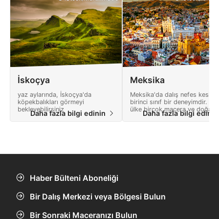
İskoçya
Meksika
yaz aylarında, İskoçya'da
Meksika'da dalış nefes kesici,
köpekbalıkları görmeyi
birinci sınıf bir deneyimdir. Bu
bekleyebilirsiniz
ülke birçok macera ve doğa
Daha fazla bilgi edinin
Daha fazla bilgi edini
harikaları dolu bir manzara
sunmaktadır.
Haber Bülteni Aboneliği
Bir Dalış Merkezi veya Bölgesi Bulun
Bir Sonraki Maceranızı Bulun