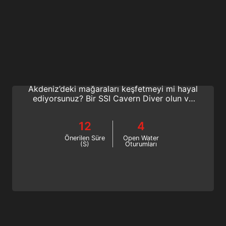
Extended Range Cavern Diving
Meksikalı bir cenote’nin ( obruk) kristal
berraklığındaki sularına dalmayı veya
Akdeniz’deki mağaraları keşfetmeyi mi hayal
ediyorsunuz? Bir SSI Cavern Diver olun ve
yüzeye doğrudan erişimi geride bırakmanın
heyecanını keşfedin! Bugün çevrimiçi
12
4
başlayın!
Önerilen Süre
Open Water
(S)
Oturumları