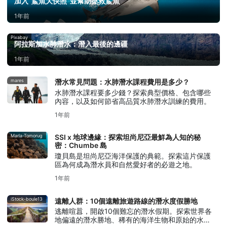
加入“鯊魚大快照”並幫助拯救鯊魚
1年前
Pixabay
阿拉斯加水肺潛水：潛入最後的邊疆
1年前
mares
潛水常見問題：水肺潛水課程費用是多少？
水肺潛水課程要多少錢？探索典型價格、包含哪些
內容，以及如何節省高品質水肺潛水訓練的費用。
1年前
Marla-Tomorug
SSI x 地球邊緣：探索坦尚尼亞最鮮為人知的秘
密：Chumbe 島
瓊貝島是坦尚尼亞海洋保護的典範。探索這片保護
區為何成為潛水員和自然愛好者的必遊之地。
1年前
iStock-boule13
遠離人群：10個遠離旅遊路線的潛水度假勝地
逃離喧囂，開啟10個難忘的潛水假期。探索世界各
地偏遠的潛水勝地、稀有的海洋生物和原始的水下