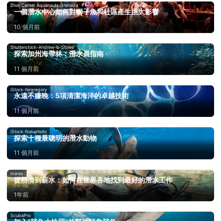
Dive Center Aquanauts Grenada
一個潛水中心如何對獅子魚和社區產生巨大影響
10 個月前
Shutterstock-Andrew-b-Stowe
探索加州海帶林：潛水員指南
11 個月前
iStock-fergregory
永遠不嫌晚：5項清潔海洋的卓越技術
11 個月前
iStock-Naluphoto
探索十種最聰明的潛水動物
11 個月前
mares
從熱情到薪水：如何在世界各地找到最好的潛水工作
1年前
ScubaPro