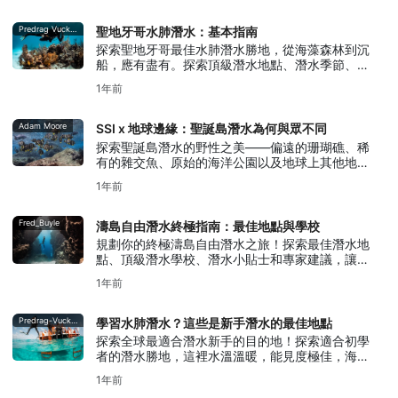
Predrag Vuckovic
聖地牙哥水肺潛水：基本指南
探索聖地牙哥最佳水肺潛水勝地，從海藻森林到沉
船，應有盡有。探索頂級潛水地點、潛水季節、旅
遊小貼士以及如何找到最佳潛水中心。
1年前
Adam Moore
SSI x 地球邊緣：聖誕島潛水為何與眾不同
探索聖誕島潛水的野性之美——偏遠的珊瑚礁、稀
有的雜交魚、原始的海洋公園以及地球上其他地方
無法比擬的潛水體驗。
1年前
Fred_Buyle
濤島自由潛水終極指南：最佳地點與學校
規劃你的終極濤島自由潛水之旅！探索最佳潛水地
點、頂級潛水學校、潛水小貼士和專家建議，讓你
的假期更加精彩。
1年前
Predrag-Vuckovic
學習水肺潛水？這些是新手潛水的最佳地點
探索全球最適合潛水新手的目的地！探索適合初學
者的潛水勝地，這裡水溫溫暖，能見度極佳，海洋
生物豐富。
1年前