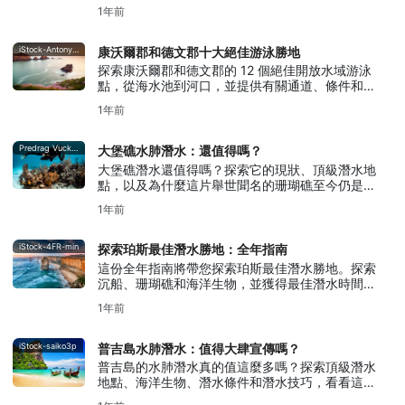
景觀。
1年前
iStock-Antonyspencer
康沃爾郡和德文郡十大絕佳游泳勝地
探索康沃爾郡和德文郡的 12 個絕佳開放水域游泳
點，從海水池到河口，並提供有關通道、條件和附
近設施的提示。
1年前
Predrag Vuckovic
大堡礁水肺潛水：還值得嗎？
大堡礁潛水還值得嗎？探索它的現狀、頂級潛水地
點，以及為什麼這片舉世聞名的珊瑚礁至今仍是潛
水愛好者的必遊之地。
1年前
iStock-4FR-min
探索珀斯最佳潛水勝地：全年指南
這份全年指南將帶您探索珀斯最佳潛水勝地。探索
沉船、珊瑚礁和海洋生物，並獲得最佳潛水時間和
地點的實用技巧。
1年前
iStock-saiko3p
普吉島水肺潛水：值得大肆宣傳嗎？
普吉島的水肺潛水真的值這麼多嗎？探索頂級潛水
地點、海洋生物、潛水條件和潛水技巧，看看這座
泰國島嶼是否名副其實。