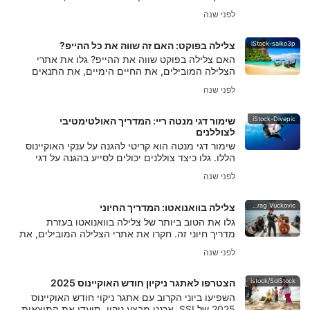
וחיים ימיים, בנוסף לטיפים מתי והיכן לצלול לחוויה
לפני שנה
הטובה ביותר.
iStock-saiko3p
צלילה בפוקט: האם זה שווה את כל ההייפ?
האם צלילה בפוקט שווה את ההייפ? גלו את אתרי
הצלילה המובילים, את החיים הימיים, את התנאים
ואת הטיפים כדי לגלות אם האי התאילנדי הזה באמת
לפני שנה
עומד במוניטין שלו.
iStock-Divepic
שימור דגי מנטה ריי: המדריך האולטימטיבי
לצוללנים
שימור דגי מנטה הוא קריטי להגנה על ענקי האוקיינוס
הללו. גלו כיצד צוללנים יכולים לסייע בהגנה על דגי
מנטה ובתי הגידול שלהם במדריך האולטימטיבי הזה.
לפני שנה
Predrag Vuckovic
צלילה בוואנואטו: המדריך החיוני
גלו את הטוב ביותר של צלילה בוואנואטו בעזרת
מדריך חיוני זה. חקרו את אתרי הצלילה המובילים, את
החיים הימיים, את הריסות הספינה המדהימות ואת
לפני שנה
הזמן הטוב ביותר לצלול בוואנואטו.
istock/SolStock
הצטרפו לאתגר ניקיון חודש האוקיינוס 2025
השפיעו ביוני הקרוב עם אתגר ניקוי חודש האוקיינוס
2025 של SSI. ארגנו מבצע ניקוי, תיעדו את התוצאות