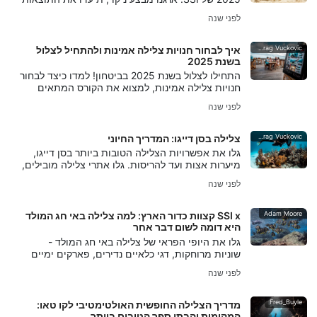
וזכו בפרסים תוך הגנה על המים שלנו.
לפני שנה
Predrag Vuckovic
איך לבחור חנויות צלילה אמינות ולהתחיל לצלול
בשנת 2025
התחילו לצלול בשנת 2025 בביטחון! למדו כיצד לבחור
חנויות צלילה אמינות, למצוא את הקורס המתאים
ולהתחיל את מסע הצלילה שלכם עם הדרכה
לפני שנה
מקצועית.
Predrag Vuckovic
צלילה בסן דייגו: המדריך החיוני
גלו את אפשרויות הצלילה הטובות ביותר בסן דייגו,
מיערות אצות ועד להריסות. גלו אתרי צלילה מובילים,
עונות, טיפים לטיולים וכיצד למצוא את מרכזי הצלילה
לפני שנה
הטובים ביותר.
Adam Moore
SSI x קצוות כדור הארץ: למה צלילה באי חג המולד
היא דומה לשום דבר אחר
גלו את היופי הפראי של צלילה באי חג המולד -
שוניות מרוחקות, דגי כלאיים נדירים, פארקים ימיים
בתוליים וחוויית צלילה שאין כמותה בשום מקום אחר
לפני שנה
על פני כדור הארץ.
Fred_Buyle
מדריך הצלילה החופשית האולטימטיבי לקו טאו:
המקומות והבתי ספר הטובים ביותר