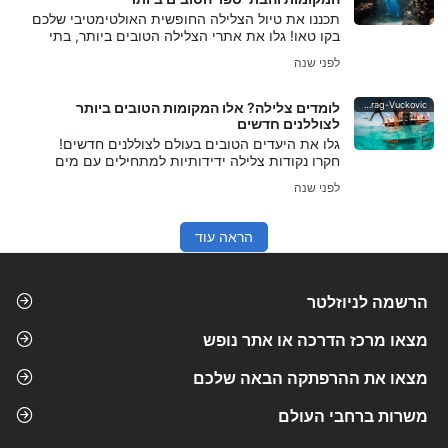
תכננו את טיול הצלילה החופשית האולטימטיבי שלכם
בקו טאו! גלו את אתרי הצלילה הטובים ביותר, בתי
הספר המובילים, טיפים לשימור ועצות מומחים כדי
לפני שנה
להפיק את המרב מהחופשה שלכם.
Predrag-Vuckovic
לומדים צלילה? אלו המקומות הטובים ביותר
לצוללנים חדשים
גלו את היעדים הטובים בעולם לצוללנים חדשים!
חקרו נקודות צלילה ידידותיות למתחילים עם מים
חמים, ראות מעולה וחיים ימיים שופעים.
לפני שנה
הראה עוד
הרשמה לניוזלטר
מצאו מרכז הדרכה או אתר נופש
מצאו את ההרפתקה הבאה שלכם
משרות ברחבי העולם