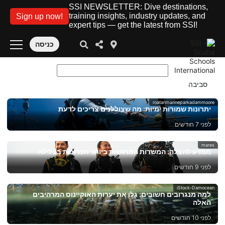
SSI NEWSLETTER: Dive destinations,
training insights, industry updates, and
Sign up now!
expert tips — get the latest from SSI!
כניסה
roatanmarineparkadammoore
יתרונות שמורות ימיות: מה שצוללנים צריכים לדעת
לפני 7 חודשים
mares
ממדע להצלה: המשרות המרגשות ביותר הכרוכות בצלילה
לפני 9 חודשים
iStock-Damocean
למה מנגרובים חשובים: גלו את יערות האוקיינוס ​​המרהיבים
האלה
לפני 10 חודשים