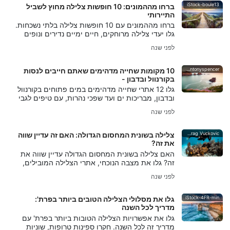
iStock-boule13
ברחו מההמונים: 10 חופשות צלילה מחוץ לשביל
התיירותי
ברחו מההמונים עם 10 חופשות צלילה בלתי נשכחות.
גלו יעדי צלילה מרוחקים, חיים ימיים נדירים ונופים
תת-ימיים בתוליים ברחבי העולם.
לפני שנה
iStock-Antonyspencer
10 מקומות שחייה מדהימים שאתם חייבים לנסות
בקורנוול ובדבון -
גלו 12 אתרי שחייה מדהימים במים פתוחים בקורנוול
ובדבון, מבריכות ים ועד שפכי נהרות, עם טיפים לגבי
גישה, תנאים ומתקנים בקרבת מקום.
לפני שנה
Predrag Vuckovic
צלילה בשונית המחסום הגדולה: האם זה עדיין שווה
את זה?
האם צלילה בשונית המחסום הגדולה עדיין שווה את
זה? גלו את מצבה הנוכחי, אתרי הצלילה המובילים,
ומדוע שונית זו המפורסמת בעולם נותרה בגדר חובה
לפני שנה
לצוללנים.
iStock-4FR-min
גלו את מסלולי הצלילה הטובים ביותר בפרת':
מדריך לכל השנה
גלו את אפשרויות הצלילה הטובות ביותר בפרת' עם
מדריך זה לכל השנה. חקרו ספינות טרופות, שוניות