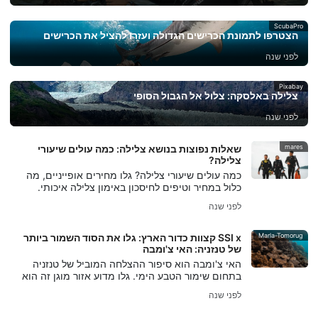
ScubaPro
הצטרפו לתמונת הכרישים הגדולה ועזרו להציל את הכרישים
לפני שנה
Pixabay
צלילה באלסקה: צלול אל הגבול הסופי
לפני שנה
mares
שאלות נפוצות בנושא צלילה: כמה עולים שיעורי
צלילה?
כמה עולים שיעורי צלילה? גלו מחירים אופייניים, מה
כלול במחיר וטיפים לחיסכון באימון צלילה איכותי.
לפני שנה
Marla-Tomorug
SSI x קצוות כדור הארץ: גלו את הסוד השמור ביותר
של טנזניה: האי צ'ומבה
האי צ'ומבה הוא סיפור ההצלחה המוביל של טנזניה
בתחום שימור הטבע הימי. גלו מדוע אזור מוגן זה הוא
אתר חובה לצוללנים וחובבי טבע.
לפני שנה