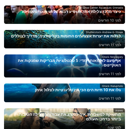
Dive Center Aquanauts Grenada
כיצד מרכז צלילה אחד השפיע רבות על דגי הארי והקהילה
לפני 10 חודשים
Shutterstock-Andrew-b-Stowe
לגלות את יערות אצות הים החומות בקליפורניה: מדריך לצוללים
לפני 11 חודשים
iStock-fergregory
אף פעם לא מאוחר מדי: 5 טכנולוגיות מבריקות שמנקות את
האוקיינוס
לפני 11 חודשים
iStock-Naluphoto
גלו את 10 חיות הים הכי אינטליגנטיות לצלול איתן
לפני 11 חודשים
mares
מתשוקה למשכורת: איך להשיג את עבודות הצלילה הטובות
ביותר ברחבי העולם
לפני שנה