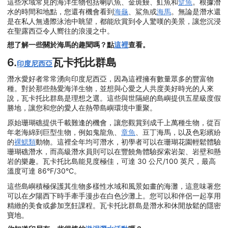
這些水域常見的海洋生物包括喇叭魚、金斑鰻、魟魚和
躄魚
。根據潛
水的時間和地點，您還有機會看到
海龜
、鯊魚或
海馬
。無論是潛水還
是在私人無邊際泳池中眺望，都能欣賞到令人驚嘆的美景，讓您沉浸
在聖露西亞令人嚮往的浪漫之中。
想了解一些關於海馬的趣聞嗎？點
這裡
查看。
6.
瓦卡托比群島
印度尼西亞
潛水愛好者常常湧向印度尼西亞，因為這裡擁有數量眾多的豐富物
種。對於那些熱愛海洋生物，並想與心愛之人共度美好時光的人來
說，瓦卡托比群島是理想之選。這些與世隔絕的島嶼提供五星級度假
勝地，讓您和您的愛人在熱帶島嶼環境中重聚。
原始珊瑚礁提供千載難逢的機會，讓您觀賞到成千上萬種生物，從百
年老海綿到巨型生物，例如鬼龍魚、
章魚
、豆丁海馬，以及色彩繽紛
的
裸鰓類
動物。這裡全年均可潛水，初學者可以在珊瑚花園輕鬆體驗
珊瑚礁潛水，而高級潛水員則可以在豐饒角體驗探索岩架、岩壁和懸
岩的樂趣。瓦卡托比島能見度極佳，可達 30 公尺/100 英尺，最高
溫度可達 86°F/30°C。
這些島嶼積極保護其生物多樣性水域和風景如畫的海灘，這意味著您
可以在夕陽西下時手牽手漫步在白色沙灘上。您可以和伴侶一起享用
精緻的美食或參加烹飪課程。瓦卡托比群島是潛水和休閒放鬆的隱密
寶地。