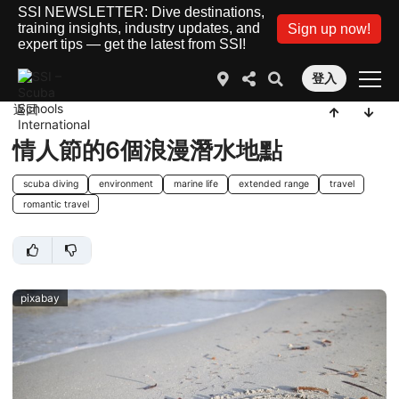
SSI NEWSLETTER: Dive destinations,
training insights, industry updates, and
Sign up now!
expert tips — get the latest from SSI!
登入
返回
情人節的6個浪漫潛水地點
scuba diving
environment
marine life
extended range
travel
romantic travel
pixabay