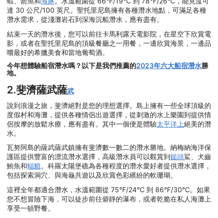
蝦、箭魚和
海豚
。水溫範圍從 66°F/19°C 到 78°F/26°C，能見度可
達 30 公尺/100 英尺。聖托里尼島擁有各種潛水地點，可滿足各種
潛水需求，從淺灘岩石到深海沉船潛水，應有盡有。
結束一天的潛水後，您可以前往卡馬利露天電影院，在星空下欣賞電
影，或者在聖托里尼島的頂級餐廳之一用餐，一邊欣賞海景，一邊品
嚐最好的希臘美食和當地葡萄酒。
今年想體驗船宿潛水嗎？以下是我們推薦的
2023年六大船宿潛水
勝
地。
2.斐濟薩武薩
武
說到浪漫之旅，斐濟絕對是您的理想選擇。島上擁有一些全球頂級的
度假村和海灘，提供各種情侶出遊選擇，從刺激的水上樂園到提供情
侶按摩的放鬆水療，應有盡有。其中一個便是體驗
太平洋上
絕美的潛
水。
瓦努阿島的薩武薩武鎮擁有斐濟數一數二的潛水勝地。納梅納海洋保
護區提供豐富的漂流潛水選擇，高級潛水員可以觀賞到
鎚頭
鯊、犬齒
鮪魚和
蝠鱝
。科羅太陽堡礁為各種程度的潛水愛好者提供潛水選擇，
包括探索洞穴、與海龜共遊以及欣賞色彩繽紛的軟珊瑚。
這裡全年都適合潛水，水溫範圍從 75°F/24°C 到 86°F/30°C。如果
您不想冒險下海，可以徒步前往僻靜的瀑布，或者乾脆在私人海灘上
享受一頓野餐。