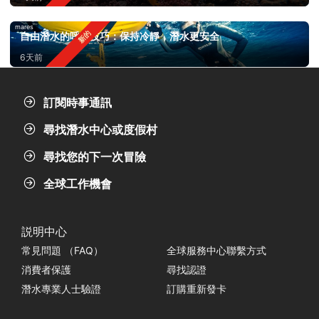
mares
自由潛水的呼吸技巧：保持冷靜，潛水更安全
6天前
訂閱時事通訊
尋找潛水中心或度假村
尋找您的下一次冒險
全球工作機會
説明中心
常見問題 （FAQ）
全球服務中心聯繫方式
消費者保護
尋找認證
潛水專業人士驗證
訂購重新發卡