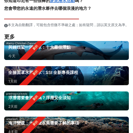
你知道印尼有一些很棒的
淤泥潛水活動
嗎？
您會帶您的永遠的潛水夥伴去哪個浪漫的地方？
本文為自動翻譯，可能包含些微不準確之處；如有疑問，請以英文原文為準。
更多
Alamy-Christian-Zappel
與錘頭鯊一同潛水：十大最佳潛點
今天
全臉面罩水肺潛水：SSI 全新專長課程
1天前
predragvuckovic
浮潛需要會游泳嗎？浮潛安全須知
2天前
unsplash
海洋變暖：水肺潛水員需要了解的事項
4天前