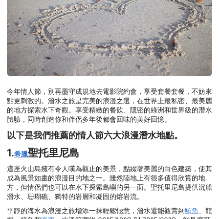
今年情人節，別再墨守成規地去電影院約會，享受套餐套餐，不妨來
點更刺激的。潛水之旅是完美的浪漫之選，在世界上最私密、最美麗
的地方探索水下奇觀。享受精緻的餐飲、隱密的綠洲和世界級的潛水
體驗，同時創造你和伴侶多年後都會回味的美好回憶。
以下是我們推薦的情人節六大浪漫潛水地點。
1.
聖托里尼島
希臘
這座火山島擁有令人嘆為觀止的美景，點綴著美麗的白色建築，使其
成為風景如畫的浪漫目的地之一。雖然陸地上有很多值得欣賞的地
方，但情侶們也可以在水下探索島嶼的另一面。聖托里尼島提供沉船
潛水、珊瑚礁、獨特的岩層和凝固的熔岩流。
平靜的海水為浪漫之旅增添一抹輕鬆愜意，潛水還能觀賞到
鮪魚
、龍