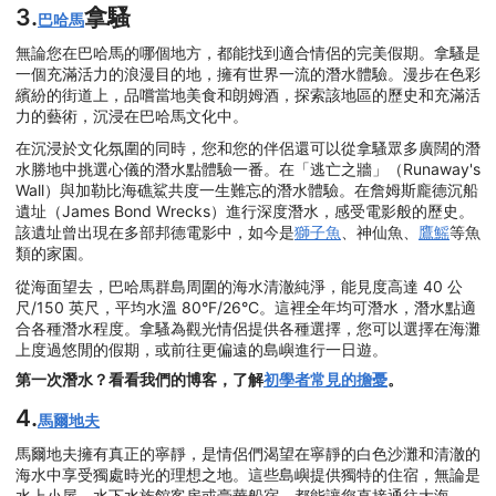
3.
拿騷
巴哈馬
無論您在巴哈馬的哪個地方，都能找到適合情侶的完美假期。拿騷是
一個充滿活力的浪漫目的地，擁有世界一流的潛水體驗。漫步在色彩
繽紛的街道上，品嚐當地美食和朗姆酒，探索該地區的歷史和充滿活
力的藝術，沉浸在巴哈馬文化中。
在沉浸於文化氛圍的同時，您和您的伴侶還可以從拿騷眾多廣闊的潛
水勝地中挑選心儀的潛水點體驗一番。在「逃亡之牆」（Runaway's
Wall）與加勒比海礁鯊共度一生難忘的潛水體驗。在詹姆斯龐德沉船
遺址（James Bond Wrecks）進行深度潛水，感受電影般的歷史。
該遺址曾出現在多部邦德電影中，如今是
獅子魚
、神仙魚、
鷹鰩
等魚
類的家園。
從海面望去，巴哈馬群島周圍的海水清澈純淨，能見度高達 40 公
尺/150 英尺，平均水溫 80°F/26°C。這裡全年均可潛水，潛水點適
合各種潛水程度。拿騷為觀光情侶提供各種選擇，您可以選擇在海灘
上度過悠閒的假期，或前往更偏遠的島嶼進行一日遊。
第一次潛水？看看我們的博客，了解
初學者常見的擔憂
。
4.
馬爾地夫
馬爾地夫擁有真正的寧靜，是情侶們渴望在寧靜的白色沙灘和清澈的
海水中享受獨處時光的理想之地。這些島嶼提供獨特的住宿，無論是
水上小屋、水下水族館客房或豪華船宿，都能讓您直接通往大海。