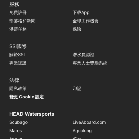
服務
免費註冊
下載App
部落格和新聞
全球工作機會
湛藍任務
保險
SSI國際
關於SSI
潛水員認證
專業認證
專業人士獎勵系統
法律
隱私政策
印記
變更 Cookie 設定
HEAD Watersports
Scubago
LiveAboard.com
Mares
Aqualung
Apeks
rEvo