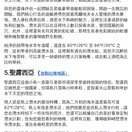
與您的靈魂伴侶一起體驗五星級豪華遊艇船宿探險，開啟一生難忘的
體驗。我們精心打造的遊艇將帶您探索馬爾地夫令人驚嘆的潛水勝
地。潛入康杜瑪蒂拉島，感受水下島嶼的魅力，這裡生活著成群的鰺
魚和紅鱸魚，潛水員可以在這裡待上數日探索水面，發現隱藏的洞
穴。此外，這裡還有名符其實的彩虹礁，那裡生長著色彩繽紛的軟珊
瑚和種類繁多的珊瑚礁野生動物。
純淨的熱帶海水常年溫暖，溫度在 80°F/26°C 至 86°F/30°C 之
間，從初學者到高級潛水員，這裡都有適合的潛水點。當您不沉醉於
水下海景時，可以享受一頓僻靜的雙人日落晚餐，或在船上酒吧為丘
比特舉杯。
5.聖露西亞（
加勒比海地區）
聖露西亞這個小島一直吸引著那些渴望享受僻靜假期的情侶。聖露西
亞雖然是一個國家，但環島只需兩小時車程，是探索火山景觀和奇妙
水下天堂的理想之地。
情人節是島上潛水的最佳時機，因為二月初的海水溫度最高可達
82°F/28°C。島上有很多潛水店，他們很樂意提供私人潛水行程，讓
您在潛水時拍下一些永恆的照片。您還可以根據自己的喜好量身定制
潛水計劃，告知您最想看到的物種。這裡有沉船、珊瑚礁和峭壁潛水
等潛水點，適合各種程度的潛水員。