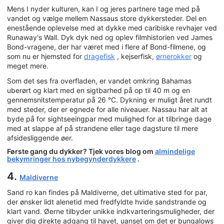
Mens I nyder kulturen, kan I og jeres partnere tage med på
vandet og vælge mellem Nassaus store dykkersteder. Del en
enestående oplevelse med at dykke med caribiske revhajer ved
Runaway's Wall. Dyk dyk ned og oplev filmhistorien ved James
Bond-vragene, der har været med i flere af Bond-filmene, og
som nu er hjemsted for
dragefisk
, kejserfisk,
ørnerokker
og
meget mere.
Som det ses fra overfladen, er vandet omkring Bahamas
uberørt og klart med en sigtbarhed på op til 40 m og en
gennemsnitstemperatur på 26 °C. Dykning er muligt året rundt
med steder, der er egnede for alle niveauer. Nassau har alt at
byde på for sightseeingpar med mulighed for at tilbringe dage
med at slappe af på strandene eller tage dagsture til mere
afsidesliggende øer.
Første gang du dykker? Tjek vores blog om
almindelige
bekymringer hos nybegynderdykkere
.
4.
Maldiverne
Sand ro kan findes på Maldiverne, det ultimative sted for par,
der ønsker lidt alenetid med fredfyldte hvide sandstrande og
klart vand. Øerne tilbyder unikke indkvarteringsmuligheder, der
giver dig direkte adgang til havet, uanset om det er bungalows