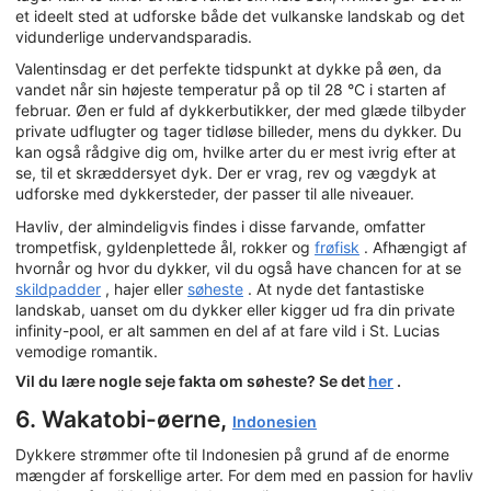
et ideelt sted at udforske både det vulkanske landskab og det
vidunderlige undervandsparadis.
Valentinsdag er det perfekte tidspunkt at dykke på øen, da
vandet når sin højeste temperatur på op til 28 °C i starten af
februar. Øen er fuld af dykkerbutikker, der med glæde tilbyder
private udflugter og tager tidløse billeder, mens du dykker. Du
kan også rådgive dig om, hvilke arter du er mest ivrig efter at
se, til et skræddersyet dyk. Der er vrag, rev og vægdyk at
udforske med dykkersteder, der passer til alle niveauer.
Havliv, der almindeligvis findes i disse farvande, omfatter
trompetfisk, gyldenplettede ål, rokker og
frøfisk
. Afhængigt af
hvornår og hvor du dykker, vil du også have chancen for at se
skildpadder
, hajer eller
søheste
. At nyde det fantastiske
landskab, uanset om du dykker eller kigger ud fra din private
infinity-pool, er alt sammen en del af at fare vild i St. Lucias
vemodige romantik.
Vil du lære nogle seje fakta om søheste? Se det
her
.
6. Wakatobi-øerne,
Indonesien
Dykkere strømmer ofte til Indonesien på grund af de enorme
mængder af forskellige arter. For dem med en passion for havliv