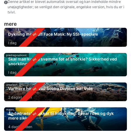
Denne artikel er blevet automatisk oversat og kan indeholde mindre
unøjagtigheder; se venligst den originale, engelske version, hvis du er i
tvivl.
mere
Dykning med Full Face Mask: Ny SSI-speciale
I dag
predragvuckovic
Skal man kunne svømme for at snorkle? Sikkerhed ved
snorkling
I dag
unsplash
Varmere hav: Hvad Scuba Diverne bør vide
2 dag(e) siden
mares
Åndedrætsteknikker til fridykning: Bevar roen og dyk
mere sikkert
4 dag(e) siden