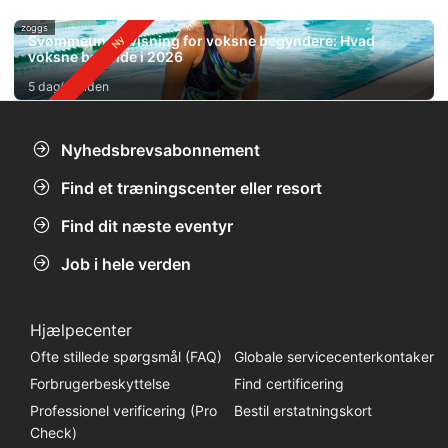
zoggs
Svømmeundervisning for voksne begyndere: Hvad
voksne bør vide i 2026
5 dag(e) siden
Nyhedsbrevsabonnement
Find et træningscenter eller resort
Find dit næste eventyr
Job i hele verden
Hjælpecenter
Ofte stillede spørgsmål (FAQ)
Globale servicecenterkontaker
Forbrugerbeskyttelse
Find certificering
Professionel verificering (Pro
Bestil erstatningskort
Check)