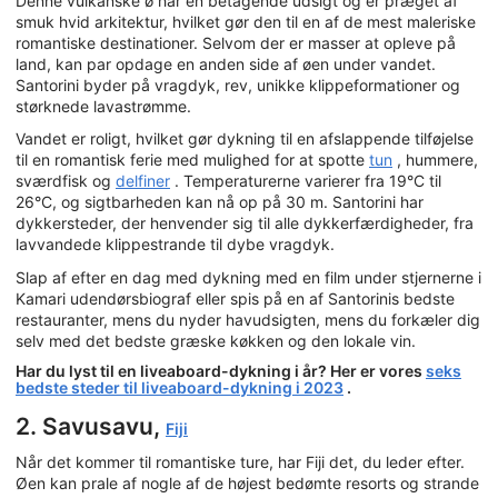
Denne vulkanske ø har en betagende udsigt og er præget af
smuk hvid arkitektur, hvilket gør den til en af de mest maleriske
romantiske destinationer. Selvom der er masser at opleve på
land, kan par opdage en anden side af øen under vandet.
Santorini byder på vragdyk, rev, unikke klippeformationer og
størknede lavastrømme.
Vandet er roligt, hvilket gør dykning til en afslappende tilføjelse
til en romantisk ferie med mulighed for at spotte
tun
, hummere,
sværdfisk og
delfiner
. Temperaturerne varierer fra 19°C til
26°C, og sigtbarheden kan nå op på 30 m. Santorini har
dykkersteder, der henvender sig til alle dykkerfærdigheder, fra
lavvandede klippestrande til dybe vragdyk.
Slap af efter en dag med dykning med en film under stjernerne i
Kamari udendørsbiograf eller spis på en af Santorinis bedste
restauranter, mens du nyder havudsigten, mens du forkæler dig
selv med det bedste græske køkken og den lokale vin.
Har du lyst til en liveaboard-dykning i år? Her er vores
seks
bedste steder til liveaboard-dykning i 2023
.
2. Savusavu,
Fiji
Når det kommer til romantiske ture, har Fiji det, du leder efter.
Øen kan prale af nogle af de højest bedømte resorts og strande