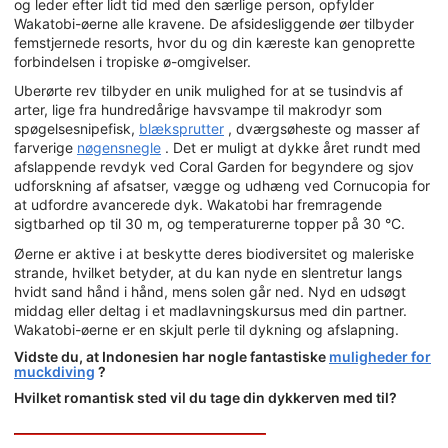
og leder efter lidt tid med den særlige person, opfylder
Wakatobi-øerne alle kravene. De afsidesliggende øer tilbyder
femstjernede resorts, hvor du og din kæreste kan genoprette
forbindelsen i tropiske ø-omgivelser.
Uberørte rev tilbyder en unik mulighed for at se tusindvis af
arter, lige fra hundredårige havsvampe til makrodyr som
spøgelsesnipefisk,
blæksprutter
, dværgsøheste og masser af
farverige
nøgensnegle
. Det er muligt at dykke året rundt med
afslappende revdyk ved Coral Garden for begyndere og sjov
udforskning af afsatser, vægge og udhæng ved Cornucopia for
at udfordre avancerede dyk. Wakatobi har fremragende
sigtbarhed op til 30 m, og temperaturerne topper på 30 °C.
Øerne er aktive i at beskytte deres biodiversitet og maleriske
strande, hvilket betyder, at du kan nyde en slentretur langs
hvidt sand hånd i hånd, mens solen går ned. Nyd en udsøgt
middag eller deltag i et madlavningskursus med din partner.
Wakatobi-øerne er en skjult perle til dykning og afslapning.
Vidste du, at Indonesien har nogle fantastiske
muligheder for
muckdiving
?
Hvilket romantisk sted vil du tage din dykkerven med til?