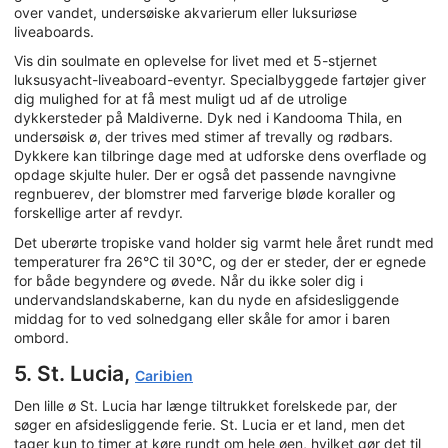
over vandet, undersøiske akvarierum eller luksuriøse
liveaboards.
Vis din soulmate en oplevelse for livet med et 5-stjernet
luksusyacht-liveaboard-eventyr. Specialbyggede fartøjer giver
dig mulighed for at få mest muligt ud af de utrolige
dykkersteder på Maldiverne. Dyk ned i Kandooma Thila, en
undersøisk ø, der trives med stimer af trevally og rødbars.
Dykkere kan tilbringe dage med at udforske dens overflade og
opdage skjulte huler. Der er også det passende navngivne
regnbuerev, der blomstrer med farverige bløde koraller og
forskellige arter af revdyr.
Det uberørte tropiske vand holder sig varmt hele året rundt med
temperaturer fra 26°C til 30°C, og der er steder, der er egnede
for både begyndere og øvede. Når du ikke soler dig i
undervandslandskaberne, kan du nyde en afsidesliggende
middag for to ved solnedgang eller skåle for amor i baren
ombord.
5. St. Lucia,
Caribien
Den lille ø St. Lucia har længe tiltrukket forelskede par, der
søger en afsidesliggende ferie. St. Lucia er et land, men det
tager kun to timer at køre rundt om hele øen, hvilket gør det til