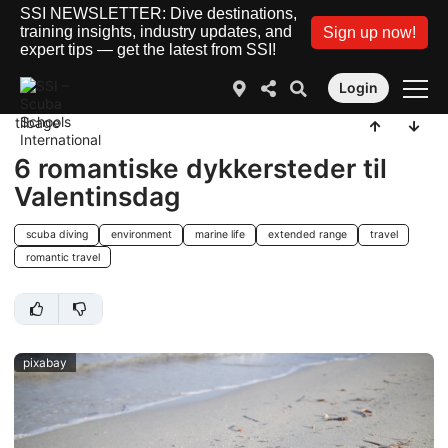
SSI NEWSLETTER: Dive destinations,
training insights, industry updates, and
Sign up now!
expert tips — get the latest from SSI!
Login
tilbage
6 romantiske dykkersteder til
Valentinsdag
scuba diving
environment
marine life
extended range
travel
romantic travel
pixabay