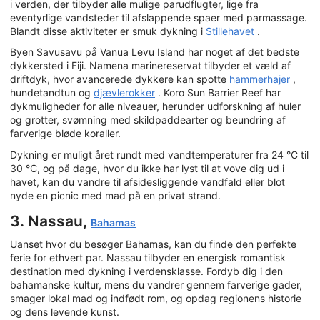
i verden, der tilbyder alle mulige parudflugter, lige fra
eventyrlige vandsteder til afslappende spaer med parmassage.
Blandt disse aktiviteter er smuk dykning i
Stillehavet
.
Byen Savusavu på Vanua Levu Island har noget af det bedste
dykkersted i Fiji. Namena marinereservat tilbyder et væld af
driftdyk, hvor avancerede dykkere kan spotte
hammerhajer
,
hundetandtun og
djævlerokker
. Koro Sun Barrier Reef har
dykmuligheder for alle niveauer, herunder udforskning af huler
og grotter, svømning med skildpaddearter og beundring af
farverige bløde koraller.
Dykning er muligt året rundt med vandtemperaturer fra 24 °C til
30 °C, og på dage, hvor du ikke har lyst til at vove dig ud i
havet, kan du vandre til afsidesliggende vandfald eller blot
nyde en picnic med mad på en privat strand.
3. Nassau,
Bahamas
Uanset hvor du besøger Bahamas, kan du finde den perfekte
ferie for ethvert par. Nassau tilbyder en energisk romantisk
destination med dykning i verdensklasse. Fordyb dig i den
bahamanske kultur, mens du vandrer gennem farverige gader,
smager lokal mad og indfødt rom, og opdag regionens historie
og dens levende kunst.