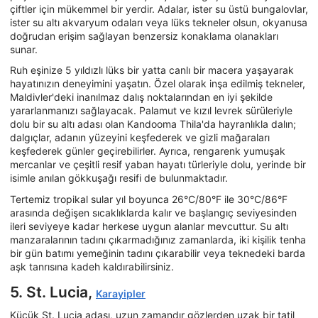
çiftler için mükemmel bir yerdir. Adalar, ister su üstü bungalovlar,
ister su altı akvaryum odaları veya lüks tekneler olsun, okyanusa
doğrudan erişim sağlayan benzersiz konaklama olanakları
sunar.
Ruh eşinize 5 yıldızlı lüks bir yatta canlı bir macera yaşayarak
hayatınızın deneyimini yaşatın. Özel olarak inşa edilmiş tekneler,
Maldivler'deki inanılmaz dalış noktalarından en iyi şekilde
yararlanmanızı sağlayacak. Palamut ve kızıl levrek sürüleriyle
dolu bir su altı adası olan Kandooma Thila'da hayranlıkla dalın;
dalgıçlar, adanın yüzeyini keşfederek ve gizli mağaraları
keşfederek günler geçirebilirler. Ayrıca, rengarenk yumuşak
mercanlar ve çeşitli resif yaban hayatı türleriyle dolu, yerinde bir
isimle anılan gökkuşağı resifi de bulunmaktadır.
Tertemiz tropikal sular yıl boyunca 26°C/80°F ile 30°C/86°F
arasında değişen sıcaklıklarda kalır ve başlangıç seviyesinden
ileri seviyeye kadar herkese uygun alanlar mevcuttur. Su altı
manzaralarının tadını çıkarmadığınız zamanlarda, iki kişilik tenha
bir gün batımı yemeğinin tadını çıkarabilir veya teknedeki barda
aşk tanrısına kadeh kaldırabilirsiniz.
5. St. Lucia,
Karayipler
Küçük St. Lucia adası, uzun zamandır gözlerden uzak bir tatil