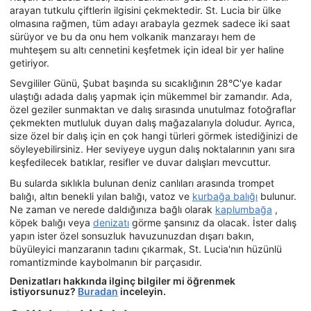
arayan tutkulu çiftlerin ilgisini çekmektedir. St. Lucia bir ülke
olmasına rağmen, tüm adayı arabayla gezmek sadece iki saat
sürüyor ve bu da onu hem volkanik manzarayı hem de
muhteşem su altı cennetini keşfetmek için ideal bir yer haline
getiriyor.
Sevgililer Günü, Şubat başında su sıcaklığının 28°C'ye kadar
ulaştığı adada dalış yapmak için mükemmel bir zamandır. Ada,
özel geziler sunmaktan ve dalış sırasında unutulmaz fotoğraflar
çekmekten mutluluk duyan dalış mağazalarıyla doludur. Ayrıca,
size özel bir dalış için en çok hangi türleri görmek istediğinizi de
söyleyebilirsiniz. Her seviyeye uygun dalış noktalarının yanı sıra
keşfedilecek batıklar, resifler ve duvar dalışları mevcuttur.
Bu sularda sıklıkla bulunan deniz canlıları arasında trompet
balığı, altın benekli yılan balığı, vatoz ve
kurbağa balığı
bulunur.
Ne zaman ve nerede daldığınıza bağlı olarak
kaplumbağa
,
köpek balığı veya
denizatı
görme şansınız da olacak. İster dalış
yapın ister özel sonsuzluk havuzunuzdan dışarı bakın,
büyüleyici manzaranın tadını çıkarmak, St. Lucia'nın hüzünlü
romantizminde kaybolmanın bir parçasıdır.
Denizatları hakkında ilginç bilgiler mi öğrenmek
istiyorsunuz?
Buradan
inceleyin.