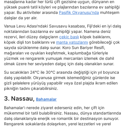
masajlarına kadar her türlü çift gezisine uygun, dünyanın en
yüksek puanlı tatil köyleri ve plajlarından bazılarına ev sahipliği
yapar. Bu aktiviteler arasında
Pasifik Okyanusu'nda
muhteşem
dalışlar da yer alır.
Vanua Levu Adası'ndaki Savusavu kasabası, Fiji'deki en iyi dalış
noktalarından bazılarına ev sahipliği yapar. Namena deniz
rezervi, ileri düzey dalgıçların
çekiç başlı
köpek balıklarını,
köpek dişli ton balıklarını ve
manta vatozlarını
görebileceği çok
sayıda sürüklenme dalışı sunar. Koro Sun Bariyer Resifi,
mağaraları ve oyukları keşfetmek, kaplumbağa türleriyle
yüzmek ve rengarenk yumuşak mercanları izlemek de dahil
olmak üzere her seviyeden dalgıç için dalış olanakları sunar.
Su sıcaklıkları 24°C ile 30°C arasında değiştiği için yıl boyunca
dalış yapılabilir. Okyanusa girmek istemediğiniz günlerde ise
gizli şelalelere yürüyüş yapabilir veya özel plajda ikram edilen
pikniğin tadını çıkarabilirsiniz.
3. Nassau,
Bahamalar
Bahamalar'ı nerede ziyaret ederseniz edin, her çift için
mükemmel bir tatil bulabilirsiniz. Nassau, dünya standartlarında
dalış olanaklarıyla enerjik ve romantik bir destinasyon sunuyor.
Rengarenk sokaklarda dolaşırken, yerel lezzetleri ve yerel