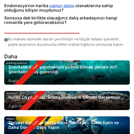
Endonezya'nın harika
çamur dalışı
olanaklarına sahip
olduğunu biliyor muydunuz?
Sonsuza dek birlikte olacağınız dalış arkadaşınızı hangi
romantik yere götüreceksiniz?
Bu makale otomatik olarak çevrilmiştir ve küçük hatalar içerebilir;
şüphe duymanız durumunda lütfen orijinal İngilizce versiyona bakın.
Daha
predragvuckovic
Şnorkelle dalış yapmak için yüzme bilmek gerekir mi?
Şnorkelle dalış güvenliği
Bugün
unsplash
Isınan Okyanuslar: Scuba Diverlerin Bilmesi Gerekenler
2 gün önce
mares
Serbest Dalış için Nefes Alma Teknikleri: Sakin Kalın ve
Daha Güvenli Dalış Yapın