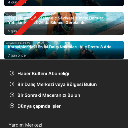
4 gün önce
zoggs
Yetişkinler İçin Başlangıç Seviyesi Yüzme Dersleri:
Yetişkinlerin 2026'da Bilmesi Gerekenler
5 gün önce
unsplash-loki-loki22
Karayipler’deki En İyi Dalış Noktaları: Aile Dostu 8 Ada
7 gün önce
Haber Bülteni Aboneliği
Bir Dalış Merkezi veya Bölgesi Bulun
Bir Sonraki Maceranızı Bulun
Dünya çapında işler
Yardım Merkezi