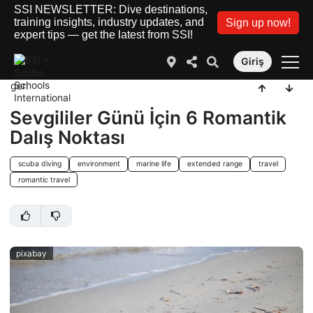
SSI NEWSLETTER: Dive destinations,
training insights, industry updates, and
Sign up now!
expert tips — get the latest from SSI!
Giriş
geri
Sevgililer Günü İçin 6 Romantik
Dalış Noktası
scuba diving
environment
marine life
extended range
travel
romantic travel
pixabay