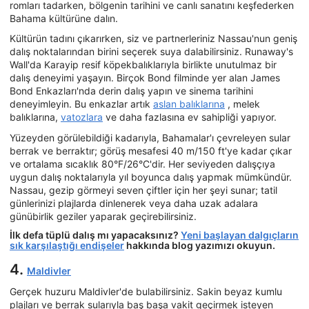
romları tadarken, bölgenin tarihini ve canlı sanatını keşfederken
Bahama kültürüne dalın.
Kültürün tadını çıkarırken, siz ve partnerleriniz Nassau'nun geniş
dalış noktalarından birini seçerek suya dalabilirsiniz. Runaway's
Wall'da Karayip resif köpekbalıklarıyla birlikte unutulmaz bir
dalış deneyimi yaşayın. Birçok Bond filminde yer alan James
Bond Enkazları'nda derin dalış yapın ve sinema tarihini
deneyimleyin. Bu enkazlar artık
aslan balıklarına
, melek
balıklarına,
vatozlara
ve daha fazlasına ev sahipliği yapıyor.
Yüzeyden görülebildiği kadarıyla, Bahamalar'ı çevreleyen sular
berrak ve berraktır; görüş mesafesi 40 m/150 ft'ye kadar çıkar
ve ortalama sıcaklık 80°F/26°C'dir. Her seviyeden dalışçıya
uygun dalış noktalarıyla yıl boyunca dalış yapmak mümkündür.
Nassau, gezip görmeyi seven çiftler için her şeyi sunar; tatil
günlerinizi plajlarda dinlenerek veya daha uzak adalara
günübirlik geziler yaparak geçirebilirsiniz.
İlk defa tüplü dalış mı yapacaksınız?
Yeni başlayan dalgıçların
sık karşılaştığı endişeler
hakkında blog yazımızı okuyun.
4.
Maldivler
Gerçek huzuru Maldivler'de bulabilirsiniz. Sakin beyaz kumlu
plajları ve berrak sularıyla baş başa vakit geçirmek isteyen