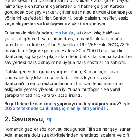
Nefes kesen manzaralara sahip bu volkanik ada, güzel beyaz
mimarisiyle en romantik yerlerden biri haline geliyor. Karada
görülecek çok şey varken, çiftler adanın su altındaki bambaşka
yönlerini keşfedebilirler. Santorini, batık dalışları, resifler, eşsiz
kaya oluşumları ve katılaşmış lav akıntıları sunuyor.
Sular sakin olduğundan,
ton balığı
, ıstakoz, kılıç balığı ve
yunusları
görme fırsatı sunan dalış, romantik bir kaçamağa
rahatlatıcı bir katkı sağlar. Sıcaklıklar 19°C/66°F ile 26°C/78°F
arasında değişir ve görüş mesafesi 30 m/100 ft'e ulaşabilir.
Santorini, sığ kayalık plajlardan derin batık dalışlarına kadar her
seviyedeki dalış deneyimine uygun dalış noktalarına sahiptir.
Dalışla geçen bir günün yorgunluğunu, Kamari açık hava
sinemasında yıldızların altında bir film izleyerek veya
Santorini'nin en iyi restoranlarından birinde deniz manzarası
eşliğinde yemek yiyerek, en iyi Yunan mutfağının ve yerel
şarapların tadını çıkararak atabilirsiniz.
Bu yıl teknede canlı dalış yapmayı mı düşünüyorsunuz? İşte
2023'te teknede canlı dalış için en iyi altı yerimiz
.
2. Savusavu,
Fiji
Romantik geziler söz konusu olduğunda Fiji size her şeyi sunar.
Ada, macera dolu su aktivitelerinden rahatlatıcı spalara ve çift