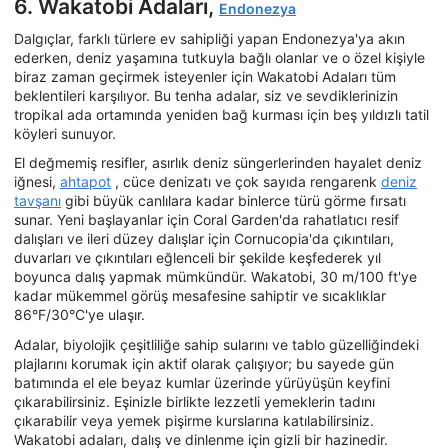
6. Wakatobi Adaları,
Endonezya
Dalgıçlar, farklı türlere ev sahipliği yapan Endonezya'ya akın
ederken, deniz yaşamına tutkuyla bağlı olanlar ve o özel kişiyle
biraz zaman geçirmek isteyenler için Wakatobi Adaları tüm
beklentileri karşılıyor. Bu tenha adalar, siz ve sevdiklerinizin
tropikal ada ortamında yeniden bağ kurması için beş yıldızlı tatil
köyleri sunuyor.
El değmemiş resifler, asırlık deniz süngerlerinden hayalet deniz
iğnesi,
ahtapot
, cüce denizatı ve çok sayıda rengarenk
deniz
tavşanı
gibi büyük canlılara kadar binlerce türü görme fırsatı
sunar. Yeni başlayanlar için Coral Garden'da rahatlatıcı resif
dalışları ve ileri düzey dalışlar için Cornucopia'da çıkıntıları,
duvarları ve çıkıntıları eğlenceli bir şekilde keşfederek yıl
boyunca dalış yapmak mümkündür. Wakatobi, 30 m/100 ft'ye
kadar mükemmel görüş mesafesine sahiptir ve sıcaklıklar
86°F/30°C'ye ulaşır.
Adalar, biyolojik çeşitliliğe sahip sularını ve tablo güzelliğindeki
plajlarını korumak için aktif olarak çalışıyor; bu sayede gün
batımında el ele beyaz kumlar üzerinde yürüyüşün keyfini
çıkarabilirsiniz. Eşinizle birlikte lezzetli yemeklerin tadını
çıkarabilir veya yemek pişirme kurslarına katılabilirsiniz.
Wakatobi adaları, dalış ve dinlenme için gizli bir hazinedir.