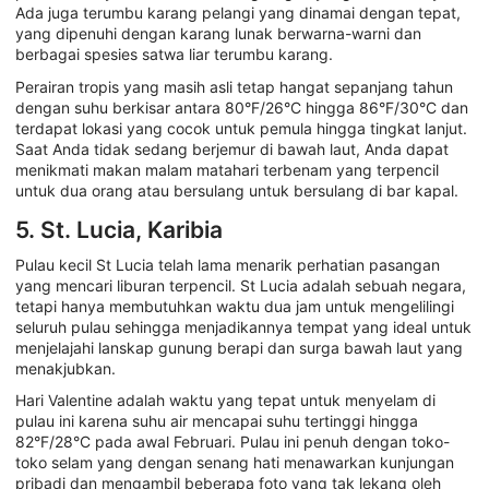
Ada juga terumbu karang pelangi yang dinamai dengan tepat,
yang dipenuhi dengan karang lunak berwarna-warni dan
berbagai spesies satwa liar terumbu karang.
Perairan tropis yang masih asli tetap hangat sepanjang tahun
dengan suhu berkisar antara 80°F/26°C hingga 86°F/30°C dan
terdapat lokasi yang cocok untuk pemula hingga tingkat lanjut.
Saat Anda tidak sedang berjemur di bawah laut, Anda dapat
menikmati makan malam matahari terbenam yang terpencil
untuk dua orang atau bersulang untuk bersulang di bar kapal.
5. St. Lucia, Karibia
Pulau kecil St Lucia telah lama menarik perhatian pasangan
yang mencari liburan terpencil. St Lucia adalah sebuah negara,
tetapi hanya membutuhkan waktu dua jam untuk mengelilingi
seluruh pulau sehingga menjadikannya tempat yang ideal untuk
menjelajahi lanskap gunung berapi dan surga bawah laut yang
menakjubkan.
Hari Valentine adalah waktu yang tepat untuk menyelam di
pulau ini karena suhu air mencapai suhu tertinggi hingga
82°F/28°C pada awal Februari. Pulau ini penuh dengan toko-
toko selam yang dengan senang hati menawarkan kunjungan
pribadi dan mengambil beberapa foto yang tak lekang oleh