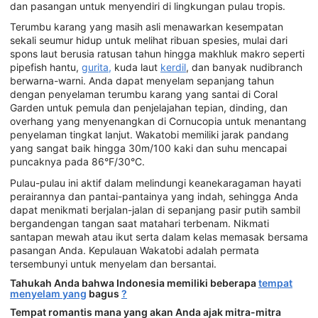
dan pasangan untuk menyendiri di lingkungan pulau tropis.
Terumbu karang yang masih asli menawarkan kesempatan
sekali seumur hidup untuk melihat ribuan spesies, mulai dari
spons laut berusia ratusan tahun hingga makhluk makro seperti
pipefish hantu,
gurita,
kuda laut
kerdil
, dan banyak nudibranch
berwarna-warni. Anda dapat menyelam sepanjang tahun
dengan penyelaman terumbu karang yang santai di Coral
Garden untuk pemula dan penjelajahan tepian, dinding, dan
overhang yang menyenangkan di Cornucopia untuk menantang
penyelaman tingkat lanjut. Wakatobi memiliki jarak pandang
yang sangat baik hingga 30m/100 kaki dan suhu mencapai
puncaknya pada 86°F/30°C.
Pulau-pulau ini aktif dalam melindungi keanekaragaman hayati
perairannya dan pantai-pantainya yang indah, sehingga Anda
dapat menikmati berjalan-jalan di sepanjang pasir putih sambil
bergandengan tangan saat matahari terbenam. Nikmati
santapan mewah atau ikut serta dalam kelas memasak bersama
pasangan Anda. Kepulauan Wakatobi adalah permata
tersembunyi untuk menyelam dan bersantai.
Tahukah Anda bahwa Indonesia memiliki beberapa
tempat
menyelam yang
bagus
?
Tempat romantis mana yang akan Anda ajak mitra-mitra