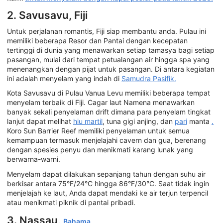
2. Savusavu, Fiji
Untuk perjalanan romantis, Fiji siap membantu anda. Pulau ini
memiliki beberapa Resor dan Pantai dengan kecepatan
tertinggi di dunia yang menawarkan setiap tamasya bagi setiap
pasangan, mulai dari tempat petualangan air hingga spa yang
menenangkan dengan pijat untuk pasangan. Di antara kegiatan
ini adalah menyelam yang indah di
Samudra Pasifik.
Kota Savusavu di Pulau Vanua Levu memiliki beberapa tempat
menyelam terbaik di Fiji. Cagar laut Namena menawarkan
banyak sekali penyelaman drift dimana para penyelam tingkat
lanjut dapat melihat
hiu martil
, tuna gigi anjing, dan
pari
manta
.
Koro Sun Barrier Reef memiliki penyelaman untuk semua
kemampuan termasuk menjelajahi cavern dan gua, berenang
dengan spesies penyu dan menikmati karang lunak yang
berwarna-warni.
Menyelam dapat dilakukan sepanjang tahun dengan suhu air
berkisar antara 75°F/24°C hingga 86°F/30°C. Saat tidak ingin
menjelajah ke laut, Anda dapat mendaki ke air terjun terpencil
atau menikmati piknik di pantai pribadi.
3. Nassau,
Bahama