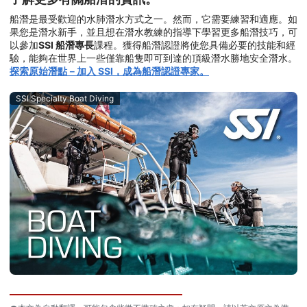
船潛是最受歡迎的水肺潛水方式之一。然而，它需要練習和適應。如
果您是潛水新手，並且想在潛水教練的指導下學習更多船潛技巧，可
以參加
SSI 船潛專長
課程。獲得船潛認證將使您具備必要的技能和經
驗，能夠在世界上一些僅靠船隻即可到達的頂級潛水勝地安全潛水。
探索原始潛點－加入 SSI，成為船潛認證專家。
SSI Specialty Boat Diving