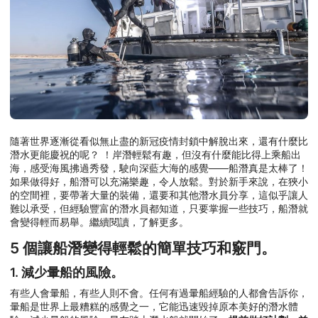
隨著世界逐漸從看似無止盡的新冠疫情封鎖中解脫出來，還有什麼比
潛水更能慶祝的呢？ ！岸潛輕鬆有趣，但沒有什麼能比得上乘船出
海，感受海風拂過秀發，駛向深藍大海的感覺——船潛真是太棒了！
如果做得好，船潛可以充滿樂趣，令人放鬆。對於新手來說，在狹小
的空間裡，要帶著大量的裝備，還要和其他潛水員分享，這似乎讓人
難以承受，但經驗豐富的潛水員都知道，只要掌握一些技巧，船潛就
會變得輕而易舉。繼續閱讀，了解更多。
5 個讓船潛變得輕鬆的簡單技巧和竅門。
1. 減少暈船的風險。
有些人會暈船，有些人則不會。任何有過暈船經驗的人都會告訴你，
暈船是世界上最糟糕的感覺之一，它能迅速毀掉原本美好的潛水體