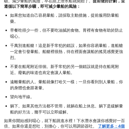
驗。減少暈船的風險，早在踏上潛水船就開始了。
提前做好計劃，並
遵循以下簡單步驟，即可減少暈船的風險：
如果您知道自己容易暈船，請採取主動措施，提前服用防暈船
藥。
早餐吃得少一些，但不要吃油膩的食物。胃裡有食物有助於防止
噁心。
千萬別進船艙！這是新手常犯的錯誤，如果你容易暈船，進船艙
一定會引發暈船。船艙裡很熱，待在裡面會讓船的搖晃感覺更強
烈。
不要在船尾附近徘徊。新手常犯的另一個錯誤就是待在船尾附
近。廢氣的味道也肯定會讓人暈船。
遠離暈船的人。暈船就像打哈欠一樣；一旦你看到別人暈船，你
的身體也會跟著暈。
望向地平線。
躺下。如果其他方法都不管用，就躺在船上休息。躺下是緩解暈
船的好方法，幾乎可以立即緩解。
如果你開始感到噁心，就下船跳進水裡！下水潛水會讓你感覺好一百
倍。如果你還是想吐，別擔心，你可以用調節器吐。
了解更多：4個