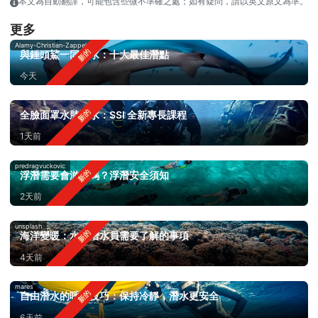
本文為自動翻譯，可能包含些微不準確之處；如有疑問，請以英文原文為準。
更多
Alamy-Christian-Zappel
與錘頭鯊一同潛水：十大最佳潛點
今天
全臉面罩水肺潛水：SSI 全新專長課程
1天前
predragvuckovic
浮潛需要會游泳嗎？浮潛安全須知
2天前
unsplash
海洋變暖：水肺潛水員需要了解的事項
4天前
mares
自由潛水的呼吸技巧：保持冷靜，潛水更安全
6天前