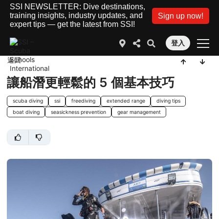
SSI NEWSLETTER: Dive destinations,
training insights, industry updates, and
Sign up now!
expert tips — get the latest from SSI!
登入
返回
讓船潛更輕鬆的 5 個基本技巧
scuba diving
ssi
freediving
extended range
diving tips
boat diving
seasickness prevention
gear management