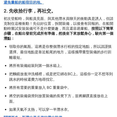
避免暈船的船宿目的地。
2. 先收拾行李，再社交。
初次登船時，與船員見面、與其他潛水員聊天的衝動真是誘人，但請
克制住這種衝動！先佔好位置，拆開裝備，以後會有回報的。在船開
動時嘗試安裝裝備可不是什麼樂趣，而且還容易暈船。
按照以下簡單
步驟，在船出發前完成所有準備，然後坐下來放鬆身心，駛向第一個
潛點：
領取你的氣瓶。這將是你整個潛水行程的指定地點，所以請謹慎
選擇。最佳地點是靠近船尾的地方，這樣攜帶重型裝備的步行距
離最短。
將所有裝備組裝到第一個水箱上。
把麵鏡放進沖洗桶裡，或是把它綁在BC上。這樣你一定不想等到
跳水的時候還費力地尋找它。
將所有需要的重量放入 BC 重量袋中。
將空的裝備袋滑到放置裝備的長凳下方，並將腳蹼直接放在上
面。
如果天氣不太熱，可以穿一半潛水衣。