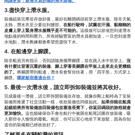
閱讀更多：新潛水員必備的潛水裝備。
3.盡快穿上潛水服。
裝備組裝完畢並存放好後，最好在離開碼頭前穿上潛水服。除非天氣
太熱，潛水衣至少要拉到腰部。
在船行駛時，試圖在汗濕、黏糊糊的
皮膚上穿上緊身潛水服幾乎是不可能的。
這樣做可以節省您到達潛水
地點後的時間和壓力。所有經驗豐富的潛水員都知道，一旦您到達潛
水地點，潛水教練都會希望您盡快下水。
4. 在船邊穿上腳蹼。
除非船員另有指示，否則請隨身攜帶腳蹼，並在跳入水中前穿上。
沒
有什麼比背著沉重的裝備、腳上穿著長腳蹼在甲板上走來走去更糟糕
的了。
將腳蹼帶到船邊，潛水長會幫你扶著，用「四字形」方式穿上
腳蹼。
哪家船宿最適合你？
5. 最後一次潛水後，請立即拆卸裝備並將其收好。
完成最後一潛後，請立即拆開裝備並存放。就像你剛上船時為了安裝
裝備而推遲了社交活動一樣，收拾裝備也同樣如此。
如果你能在船員
起錨前將所有裝備放回裝備包並塞進長凳下，你返回碼頭的旅程就會
更加愉快。
這也能確保你不會在航行中被困在船尾試圖存放裝備，吸
入那些令人愉悅的廢氣。相反，你可以安心地坐下來放鬆，因為你知
道你的裝備都已經收拾好了。
了解更多有關船潛的資訊。