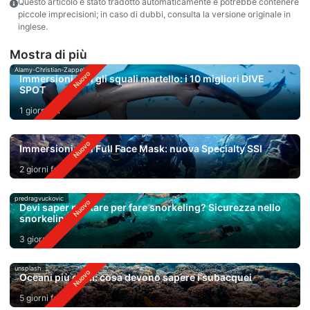
Questo articolo è stato tradotto automaticamente e potrebbe contenere
piccole imprecisioni; in caso di dubbi, consulta la versione originale in
inglese.
Mostra di più
Alamy-Christian-Zappel
Immersioni con gli squali martello: i 10 migliori DIVE
SPOT
1 giorno fa
Immersioni con Full Face Mask: nuova Specialty SSI
2 giorni fa
predragvuckovic
Devi saper nuotare per fare snorkeling? Sicurezza nello
snorkeling
3 giorni fa
unsplash
Oceani più caldi: cosa devono sapere i subacquei
5 giorni fa