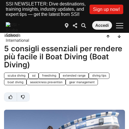
SSI NEWSLETTER: Dive destinations,
training insights, industry updates, and
Sign up now!
expert tips — get the latest from SSI!
Accedi
indietro
5 consigli essenziali per rendere
più facile il Boat Diving (Boat
Diving)
scuba diving
ssi
freediving
extended range
diving tips
boat diving
seasickness prevention
gear management