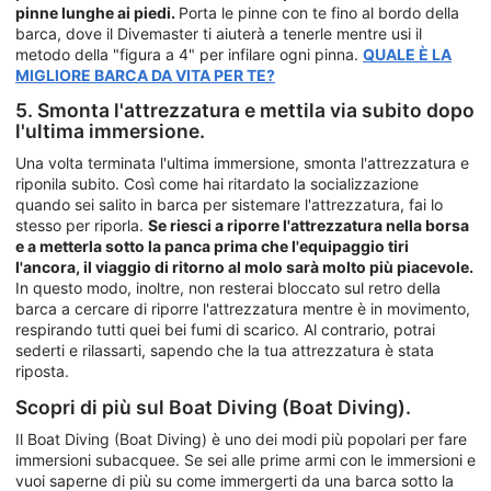
pinne lunghe ai piedi.
Porta le pinne con te fino al bordo della
barca, dove il Divemaster ti aiuterà a tenerle mentre usi il
metodo della "figura a 4" per infilare ogni pinna.
QUALE È LA
MIGLIORE BARCA DA VITA PER TE?
5. Smonta l'attrezzatura e mettila via subito dopo
l'ultima immersione.
Una volta terminata l'ultima immersione, smonta l'attrezzatura e
riponila subito. Così come hai ritardato la socializzazione
quando sei salito in barca per sistemare l'attrezzatura, fai lo
stesso per riporla.
Se riesci a riporre l'attrezzatura nella borsa
e a metterla sotto la panca prima che l'equipaggio tiri
l'ancora, il viaggio di ritorno al molo sarà molto più piacevole.
In questo modo, inoltre, non resterai bloccato sul retro della
barca a cercare di riporre l'attrezzatura mentre è in movimento,
respirando tutti quei bei fumi di scarico. Al contrario, potrai
sederti e rilassarti, sapendo che la tua attrezzatura è stata
riposta.
Scopri di più sul Boat Diving (Boat Diving).
Il Boat Diving (Boat Diving) è uno dei modi più popolari per fare
immersioni subacquee. Se sei alle prime armi con le immersioni e
vuoi saperne di più su come immergerti da una barca sotto la