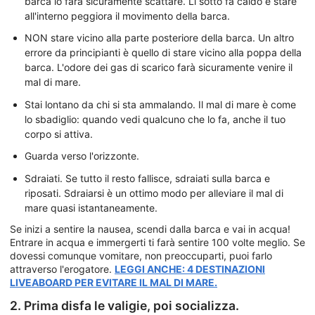
barca lo farà sicuramente scattare. Lì sotto fa caldo e stare
all'interno peggiora il movimento della barca.
NON stare vicino alla parte posteriore della barca. Un altro
errore da principianti è quello di stare vicino alla poppa della
barca. L'odore dei gas di scarico farà sicuramente venire il
mal di mare.
Stai lontano da chi si sta ammalando. Il mal di mare è come
lo sbadiglio: quando vedi qualcuno che lo fa, anche il tuo
corpo si attiva.
Guarda verso l'orizzonte.
Sdraiati. Se tutto il resto fallisce, sdraiati sulla barca e
riposati. Sdraiarsi è un ottimo modo per alleviare il mal di
mare quasi istantaneamente.
Se inizi a sentire la nausea, scendi dalla barca e vai in acqua!
Entrare in acqua e immergerti ti farà sentire 100 volte meglio. Se
dovessi comunque vomitare, non preoccuparti, puoi farlo
attraverso l'erogatore.
LEGGI ANCHE: 4 DESTINAZIONI
LIVEABOARD PER EVITARE IL MAL DI MARE.
2. Prima disfa le valigie, poi socializza.