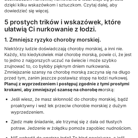
dzięki kilku wskazówkom i sztuczkom. Czytaj dalej, aby
dowiedzieć się więcej.
5 prostych trików i wskazówek, które
ułatwią Ci nurkowanie z łodzi.
1. Zmniejsz ryzyko choroby morskiej.
Niektórzy ludzie doświadczają choroby morskiej, a inni nie.
Każdy, kto kiedykolwiek miał chorobę morską, powie ci, że jest
to jedno z najgorszych uczuć na świecie i może szybko
zrujnować to, co byłoby pięknym dniem nurkowania.
Zmniejszanie szansy na chorobę morską zaczyna się na długo
przed tym, zanim jeszcze postawisz stopę na łodzi nurkowej.
Planuj z wyprzedzeniem i postępuj zgodnie z tymi prostymi
krokami, aby zmniejszyć szansę na chorobę m
orską:
Jeśli wiesz, że masz skłonność do choroby morskiej, bądź
proaktywny i weź lek przeciw chorobie morskiej z dużym
wyprzedzeniem.
Zjedz małe śniadanie, ale trzymaj się z dala od tłustych
potraw. Jedzenie w żołądku pomoże zapobiec nudnościom.
NIE wchodź do wnętrza łodzi! To błąd nowicjusza, a jeśli