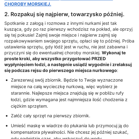
CHOROBY MORSKIEJ.
2. Rozpakuj się najpierw, towarzysko później.
Spotkanie z załogą i rozmowa z innymi nurkami jest tak
kusząca, gdy po raz pierwszy wchodzisz na pokład, ale oprzyj
się tej pokusie! Zajmij swoje miejsce i najpierw zajmij się
rozpakowywaniem swojego sprzętu, opłaci się to później. Próba
ustawienia sprzętu, gdy łódź jest w ruchu, nie jest zabawna i
przyczyni się do ewentualnej choroby morskiej.
Wykonaj te
proste kroki, aby wszystko przygotować PRZED
wypłynięciem łodzi, a następnie usiądź wygodnie i zrelaksuj
się podczas rejsu do pierwszego miejsca nurkowego
:
Zarezerwuj swój zbiornik. Będzie to Twoje wyznaczone
miejsce na całą wycieczkę nurkową, więc wybierz je
starannie. Najlepsze miejsca znajdują się w pobliżu rufy
łodzi, gdzie wymagana jest najmniejsza ilość chodzenia z
ciężkim sprzętem.
Załóż cały sprzęt na pierwszy zbiornik.
Umieść maskę w wiadrze do płukania lub przymocuj ją do
kompensatora pływalności. Nie chcesz jej później szukać,
gdy nadejdzie czas, aby wskoczyć do wody.