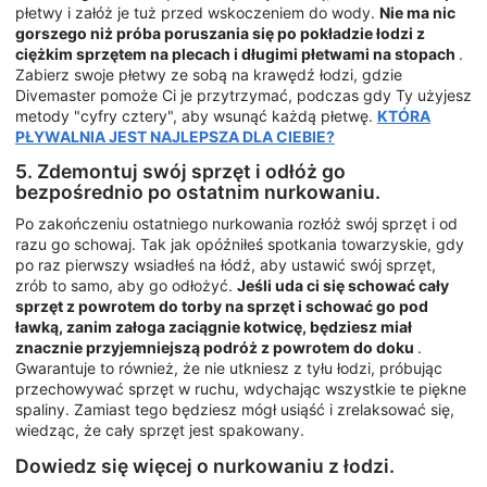
płetwy i załóż je tuż przed wskoczeniem do wody.
Nie ma nic
gorszego niż próba poruszania się po pokładzie łodzi z
ciężkim sprzętem na plecach i długimi płetwami na stopach
.
Zabierz swoje płetwy ze sobą na krawędź łodzi, gdzie
Divemaster pomoże Ci je przytrzymać, podczas gdy Ty użyjesz
metody "cyfry cztery", aby wsunąć każdą płetwę.
KTÓRA
PŁYWALNIA JEST NAJLEPSZA DLA CIEBIE?
5. Zdemontuj swój sprzęt i odłóż go
bezpośrednio po ostatnim nurkowaniu.
Po zakończeniu ostatniego nurkowania rozłóż swój sprzęt i od
razu go schowaj. Tak jak opóźniłeś spotkania towarzyskie, gdy
po raz pierwszy wsiadłeś na łódź, aby ustawić swój sprzęt,
zrób to samo, aby go odłożyć.
Jeśli uda ci się schować cały
sprzęt z powrotem do torby na sprzęt i schować go pod
ławką, zanim załoga zaciągnie kotwicę, będziesz miał
znacznie przyjemniejszą podróż z powrotem do doku
.
Gwarantuje to również, że nie utkniesz z tyłu łodzi, próbując
przechowywać sprzęt w ruchu, wdychając wszystkie te piękne
spaliny. Zamiast tego będziesz mógł usiąść i zrelaksować się,
wiedząc, że cały sprzęt jest spakowany.
Dowiedz się więcej o nurkowaniu z łodzi.