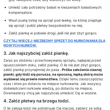
Umieść cały potrzebny balast w kieszeniach balastowych
kompensatora.
Wsuń pustą torbę na sprzęt pod ławkę, na której znajduje
się sprzęt i połóż płetwy bezpośrednio na niej.
Załóż piankę w połowie drogi, jeśli nie jest zbyt gorąco.
CZYTAJ WIĘCEJ: NIEZBĘDNY SPRZĘT DO NURKOWANIA DLA
NOWYCH NURKÓW.
3. Jak najszybciej załóż piankę.
Zaraz po złożeniu i przechowywaniu sprzętu, najlepiej przed
opuszczeniem doku, załóż piankę. O ile nie jest zbyt gorąco,
załóż piankę przynajmniej do pasa
. Próba założenia ciasnej
pianki, gdy łódź się porusza, na spoconą, lepką skórę może
wydawać się prawie niemożliwa.
Dzięki temu zaoszczędzisz
czas i stres po dotarciu na miejsce nurkowania. Jak wszyscy
doświadczeni nurkowie wiedzą, po dotarciu na miejsce,
Divemasterzy chcą jak najszybciej umieścić Cię w wodzie.
4. Załóż płetwy na brzegu łodzi.
O ile załoga łodzi nie poinstruuje Cię inaczej, zabierz ze sobą