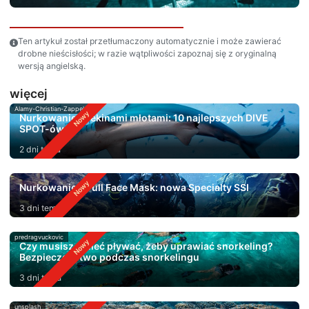
Ten artykuł został przetłumaczony automatycznie i może zawierać
drobne nieścisłości; w razie wątpliwości zapoznaj się z oryginalną
wersją angielską.
więcej
Alamy-Christian-Zappel
Nurkowanie z rekinami młotami: 10 najlepszych DIVE
SPOT-ów
2 dni temu
Nurkowanie z Full Face Mask: nowa Specialty SSI
3 dni temu
predragvuckovic
Czy musisz umieć pływać, żeby uprawiać snorkeling?
Bezpieczeństwo podczas snorkelingu
3 dni temu
unsplash