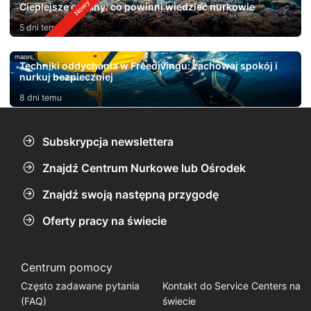
Cieplejsze oceany: co powinni wiedzieć nurkowie
5 dni temu
mares
Techniki oddychania w Freedivingu: zachowaj spokój i
nurkuj bezpieczniej
8 dni temu
Subskrypcja newslettera
Znajdź Centrum Nurkowe lub Ośrodek
Znajdź swoją następną przygodę
Oferty pracy na świecie
Centrum pomocy
Często zadawane pytania
Kontakt do Service Centers na
(FAQ)
świecie