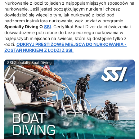
Nurkowanie z łodzi to jeden z najpopularniejszych sposobów na
nurkowanie. Jeśli jesteś początkującym nurkiem i chcesz
dowiedzieć się więcej o tym, jak nurkować z łodzi pod
nadzorem instruktora nurkowania, weź udział w programie
Specialty Diving O
SSI
. Certyfikat Boat Diver da ci ćwiczenia i
doświadczenie potrzebne do bezpiecznego nurkowania w
najlepszych miejscach na świecie, które są dostępne tylko z
łodzi.
ODKRYJ PRESTIŻOWE MIEJSCA DO NURKOWANIA -
ZOSTAŃ NURKIEM Z ŁODZI Z SSI.
SSI Specialty Boat Diving