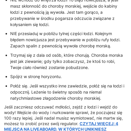
masz skłonność do choroby morskiej, wejście do kabiny
łodzi z pewnością ją wywoła. Jest tam gorąco, a
przebywanie w środku pogarsza odczucia związane z
kołysaniem się łodzi.
NIE przesiaduj w pobliżu tylnej części łodzi. Kolejnym
błędem nowicjusza jest przebywanie w pobliżu rufy łodzi.
Zapach spalin z pewnością wywoła chorobę morską.
Trzymaj się z dala od osób, które chorują. Choroba morska
jest jak ziewanie; gdy tylko zobaczysz, że ktoś to robi,
Twoje ciało również zostanie pobudzone.
Spójrz w stronę horyzontu.
Połóż się. Jeśli wszystko inne zawiedzie, połóż się na łodzi i
odpocznij. Leżenie to świetny sposób na niemal
natychmiastowe złagodzenie choroby morskiej.
Jeśli zaczniesz odczuwać mdłości, zejdź z łodzi i wejdź do
wody! Wejście do wody i nurkowanie sprawi, że poczujesz się
100 razy lepiej. Jeśli nadal musisz wymiotować, nie martw się,
możesz to zrobić przez swój regulator.
CZYTAJ WIĘCEJ: 4
MIEJSCA NA LIVEABOARD, W KTÓRYCH UNIKNIESZ