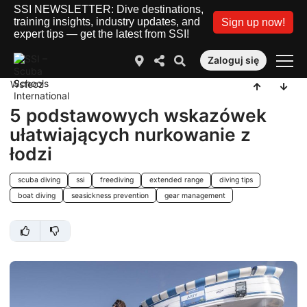
SSI NEWSLETTER: Dive destinations,
training insights, industry updates, and
Sign up now!
expert tips — get the latest from SSI!
Zaloguj się
Wstecz
5 podstawowych wskazówek
ułatwiających nurkowanie z
łodzi
scuba diving
ssi
freediving
extended range
diving tips
boat diving
seasickness prevention
gear management