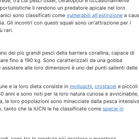
 prede, tra cui pesci ossei, cefalopodi e occasionalmente
opportunistiche li rendono un predatore apicale nel loro
eanici sono classificati come
vulnerabili all'estinzione
a cau
a. Gli incontri con questi squali sono un'attrazione per i
 rari.
uno dei più grandi pesci della barriera corallina, capace di
sare fino a 190 kg. Sono caratterizzati da una gobba
assistere alle loro dimensioni è uno dei punti salienti delle
gune e la loro dieta consiste in
molluschi
,
crostacei
e piccoli
0 anni e sono noti per la loro natura curiosa e avvicinabile,
ia, le loro popolazioni sono minacciate dalla pesca intensiva
o, tanto che la IUCN le ha classificate come
specie in
redi,
sono tra le creature più graziose e maestose