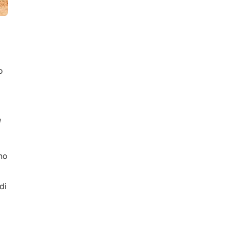
o
o
e
no
di