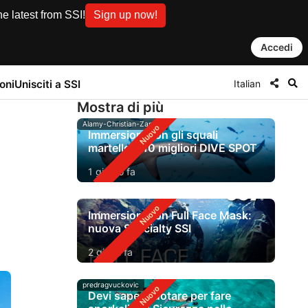
e latest from SSI!
Sign up now!
Accedi
Italian
oni
Unisciti a SSI
Mostra di più
Alamy-Christian-Zappel
Immersioni con gli squali
martello: i 10 migliori DIVE SPOT
1 giorno fa
Immersioni con Full Face Mask:
nuova Specialty SSI
2 giorni fa
predragvuckovic
Devi saper nuotare per fare