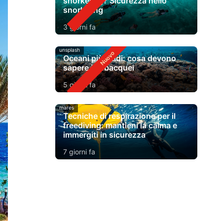
snorkeling? Sicurezza nello
snorkeling
3 giorni fa
unsplash
Oceani più caldi: cosa devono
sapere i subacquei
5 giorni fa
mares
Tecniche di respirazione per il
freediving: mantieni la calma e
immergiti in sicurezza
7 giorni fa