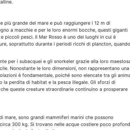
alline.
sce più grande del mare e può raggiungere i 12 m di
segno a macchie e per le loro enormi bocche, questi giganti
e piccoli pesci. Il Mar Rosso è uno dei luoghi in cui è
re, soprattutto durante i periodi ricchi di plancton, quand
nte per i subacquei e gli snorkeler grazie alla loro maestos
cile. Nonostante le loro dimensioni, non rappresentano una
olazioni è fondamentale, poiché sono elencate tra gli anima
la perdita di habitat e la pesca illegale. Gli sforzi di
 che queste creature straordinarie continuino a prosperare
di mare, sono grandi mammiferi marini che possono
 circa 300 kg. Si trovano nelle acque costiere poco profon