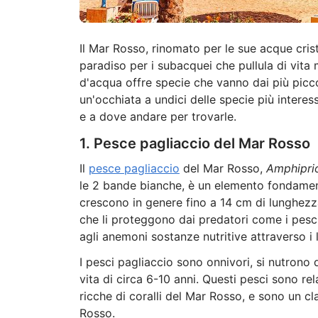
Il Mar Rosso, rinomato per le sue acque crista
paradiso per i subacquei che pullula di vita
d'acqua offre specie che vanno dai più piccol
un'occhiata a undici delle specie più intere
e a dove andare per trovarle.
1. Pesce pagliaccio del Mar Rosso
Il
pesce pagliaccio
del Mar Rosso,
Amphiprio
le 2 bande bianche, è un elemento fondament
crescono in genere fino a 14 cm di lunghezz
che li proteggono dai predatori come i pesci
agli anemoni sostanze nutritive attraverso i lo
I pesci pagliaccio sono onnivori, si nutrono 
vita di circa 6-10 anni. Questi pesci sono r
ricche di coralli del Mar Rosso, e sono un c
Rosso.