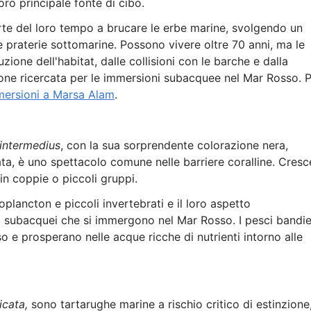
oro principale fonte di cibo.
te del loro tempo a brucare le erbe marine, svolgendo un
e praterie sottomarine. Possono vivere oltre 70 anni, ma le
ione dell'habitat, dalle collisioni con le barche e dalla
zione ricercata per le immersioni subacquee nel Mar Rosso. 
ersioni a Marsa Alam
.
intermedius
, con la sua sorprendente colorazione nera,
ata, è uno spettacolo comune nelle barriere coralline. Cresc
in coppie o piccoli gruppi.
plancton e piccoli invertebrati e il loro aspetto
rafi subacquei che si immergono nel Mar Rosso. I pesci bandi
e prosperano nelle acque ricche di nutrienti intorno alle
icata,
sono tartarughe marine a rischio critico di estinzione