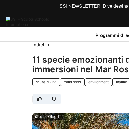
SSI NEWSLETTER: Dive destinations
Programmi di 
indietro
11 specie emozionanti d
immersioni nel Mar Ro
scuba diving
coral reefs
environment
marine l
iStock-Oleg_P