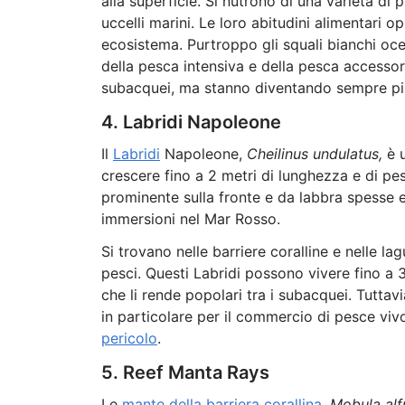
alla superficie. Si nutrono di una varietà di
uccelli marini. Le loro abitudini alimentari 
ecosistema. Purtroppo gli squali bianchi oc
della pesca intensiva e della pesca accessori
subacquei, ma stanno diventando sempre più
4. Labridi Napoleone
Il
Labridi
Napoleone,
Cheilinus undulatus,
è 
crescere fino a 2 metri di lunghezza e di pe
prominente sulla fronte e da labbra spesse e 
immersioni nel Mar Rosso.
Si trovano nelle barriere coralline e nelle la
pesci. Questi Labridi possono vivere fino a 3
che li rende popolari tra i subacquei. Tuttav
in particolare per il commercio di pesce viv
pericolo
.
5. Reef Manta Rays
Le
mante della barriera corallina
,
Mobula alf