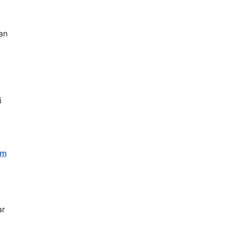
an
-
i
am
ar