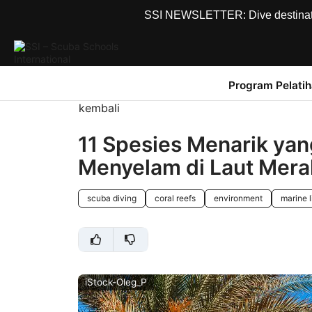
SSI NEWSLETTER: Dive destinations
Program Pelati
kembali
11 Spesies Menarik ya
Menyelam di Laut Mera
scuba diving
coral reefs
environment
marine l
iStock-Oleg_P