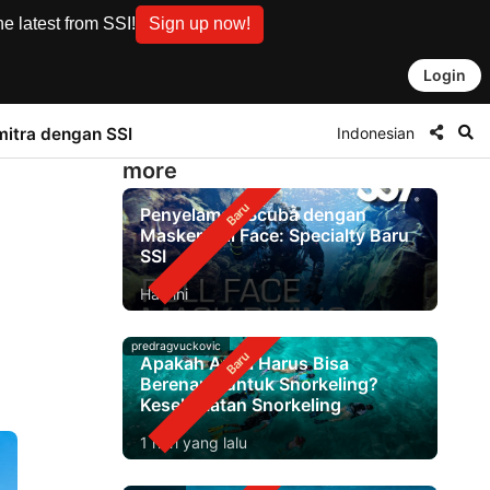
e latest from SSI!
Sign up now!
Login
Indonesian
mitra dengan SSI
more
Penyelaman Scuba dengan
Masker Full Face: Specialty Baru
SSI
Hari ini
predragvuckovic
Apakah Anda Harus Bisa
Berenang untuk Snorkeling?
Keselamatan Snorkeling
1 hari yang lalu