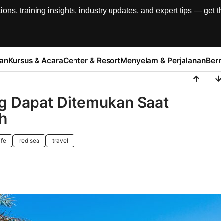
, training insights, industry updates, and expert tips — get th
han
Kursus & Acara
Center & Resort
Menyelam & Perjalanan
Ber
ng Dapat Ditemukan Saat
h
ife
red sea
travel