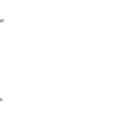
at
uh