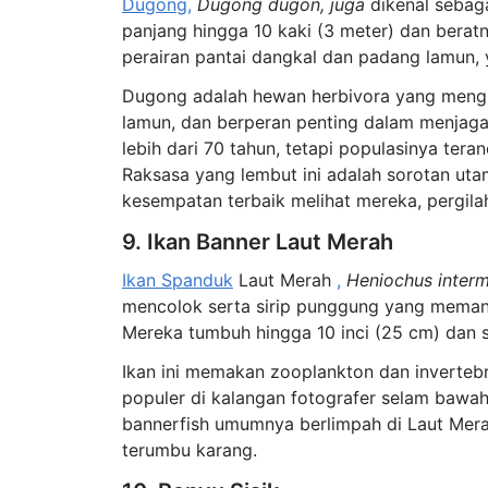
Dugong,
Dugong dugon, juga
dikenal sebaga
panjang hingga 10 kaki (3 meter) dan berat
perairan pantai dangkal dan padang lamun
Dugong adalah hewan herbivora yang meng
lamun, dan berperan penting dalam menjag
lebih dari 70 tahun, tetapi populasinya ter
Raksasa yang lembut ini adalah sorotan uta
kesempatan terbaik melihat mereka, pergil
9. Ikan Banner Laut Merah
Ikan Spanduk
Laut Merah
,
Heniochus interm
mencolok serta sirip punggung yang mema
Mereka tumbuh hingga 10 inci (25 cm) dan s
Ikan ini memakan zooplankton dan inverteb
populer di kalangan fotografer selam bawah
bannerfish umumnya berlimpah di Laut Merah,
terumbu karang.