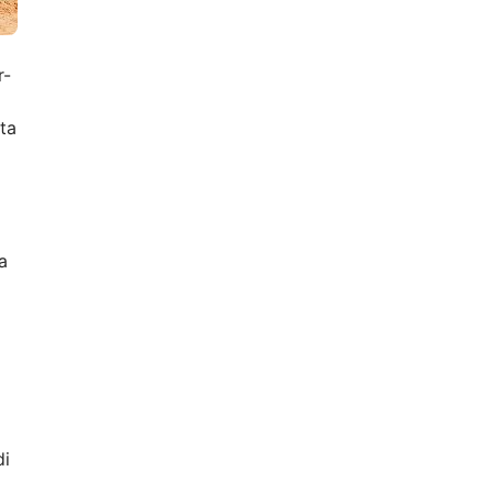
r-
ta
a
di