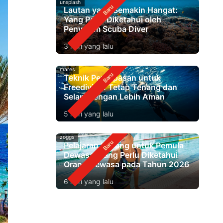
unsplash
Lautan yang Semakin Hangat:
Yang Perlu Diketahui oleh
Penyelam Scuba Diver
3 hari yang lalu
mares
Teknik Pernapasan untuk
Freediving: Tetap Tenang dan
Selam dengan Lebih Aman
5 hari yang lalu
zoggs
Pelajaran Renang untuk Pemula
Dewasa: Yang Perlu Diketahui
Orang Dewasa pada Tahun 2026
6 hari yang lalu