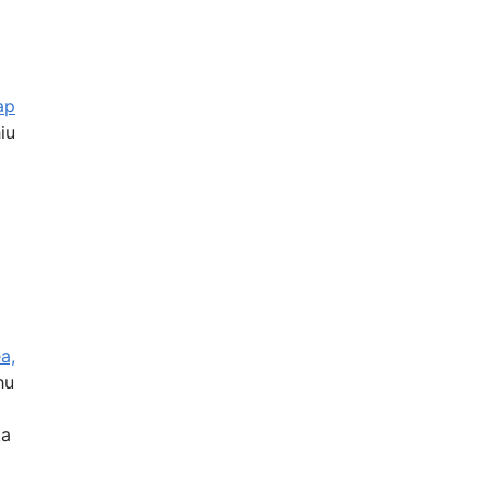
ap
iu
a,
hu
ka