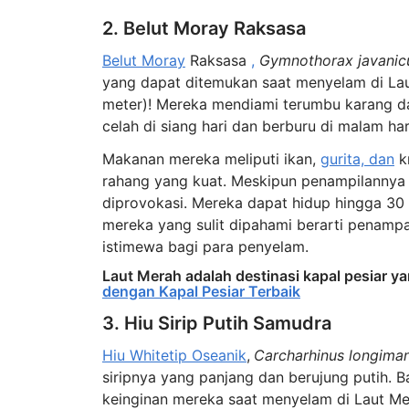
2. Belut Moray Raksasa
Belut Moray
Raksasa
,
Gymnothorax javanicu
yang dapat ditemukan saat menyelam di La
meter)! Mereka mendiami terumbu karang da
celah di siang hari dan berburu di malam har
Makanan mereka meliputi ikan,
gurita, dan
k
rahang yang kuat. Meskipun penampilannya 
diprovokasi. Mereka dapat hidup hingga 30 t
mereka yang sulit dipahami berarti penam
istimewa bagi para penyelam.
Laut Merah adalah destinasi kapal pesiar yang
dengan Kapal Pesiar Terbaik
3. Hiu Sirip Putih Samudra
Hiu Whitetip Oseanik
,
Carcharhinus longima
siripnya yang panjang dan berujung putih. 
keinginan mereka saat menyelam di Laut Me