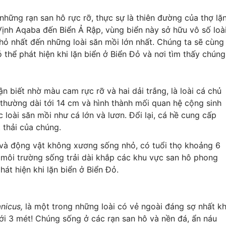
 những rạn san hô rực rỡ, thực sự là thiên đường của thợ lặ
 Vịnh Aqaba đến Biển Ả Rập, vùng biển này sở hữu vô số loài
ỏ nhất đến những loài săn mồi lớn nhất. Chúng ta sẽ cùng
 thể phát hiện khi lặn biển ở Biển Đỏ và nơi tìm thấy chúng
ận biết nhờ màu cam rực rỡ và hai dải trắng, là loài cá chủ
 thường dài tới 14 cm và hình thành mối quan hệ cộng sinh
 loài săn mồi như cá lớn và lươn. Đổi lại, cá hề cung cấp
 thải của chúng.
du và động vật không xương sống nhỏ, có tuổi thọ khoảng 6
 môi trường sống trải dài khắp các khu vực san hô phong
hát hiện khi lặn biển ở Biển Đỏ.
nicus,
là một trong những loài có vẻ ngoài đáng sợ nhất kh
 tới 3 mét! Chúng sống ở các rạn san hô và nền đá, ẩn náu