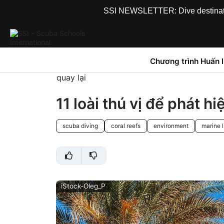
SSI NEWSLETTER: Dive destinations
Chương trình Huấn 
quay lại
11 loài thú vị để phát hi
scuba diving
coral reefs
environment
marine l
iStock-Oleg_P