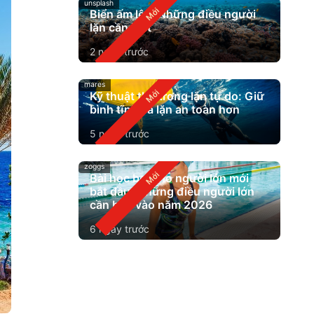
unsplash
Biển ấm lên: Những điều người
lặn cần biết
2 ngày trước
mares
Kỹ thuật thở trong lặn tự do: Giữ
bình tĩnh và lặn an toàn hơn
5 ngày trước
zoggs
Bài học bơi cho người lớn mới
bắt đầu: Những điều người lớn
cần biết vào năm 2026
6 ngày trước