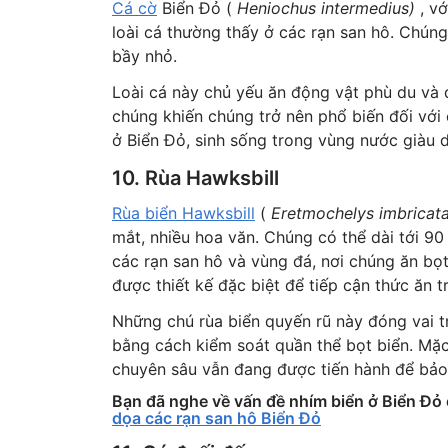
Cá cờ
Biển Đỏ (
Heniochus intermedius)
, vớ
loài cá thường thấy ở các rạn san hô. Chún
bầy nhỏ.
Loài cá này chủ yếu ăn động vật phù du và
chúng khiến chúng trở nên phổ biến đối với 
ở Biển Đỏ, sinh sống trong vùng nước giàu 
10. Rùa Hawksbill
Rùa biển Hawksbill
(
Eretmochelys imbricata
mắt, nhiều hoa văn. Chúng có thể dài tới 9
các rạn san hô và vùng đá, nơi chúng ăn bọt
được thiết kế đặc biệt để tiếp cận thức ăn t
Những chú rùa biển quyến rũ này đóng vai tr
bằng cách kiểm soát quần thể bọt biển. Mặc
chuyên sâu vẫn đang được tiến hành để bảo 
Bạn đã nghe về vấn đề nhím biển ở Biển Đỏ 
dọa các rạn san hô Biển Đỏ