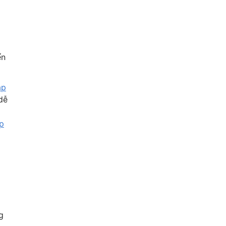
ển
áp
dễ
p
g