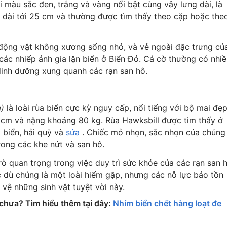
i màu sắc đen, trắng và vàng nổi bật cùng vây lưng dài, là
g dài tới 25 cm và thường được tìm thấy theo cặp hoặc the
 động vật không xương sống nhỏ, và vẻ ngoài đặc trưng củ
các nhiếp ảnh gia lặn biển ở Biển Đỏ. Cá cờ thường có nhi
dinh dưỡng xung quanh các rạn san hô.
)
là loài rùa biển cực kỳ nguy cấp, nổi tiếng với bộ mai đẹ
0 cm và nặng khoảng 80 kg. Rùa Hawksbill được tìm thấy ở
 biển, hải quỳ và
sứa
. Chiếc mỏ nhọn, sắc nhọn của chúng
rong các khe nứt và san hô.
ò quan trọng trong việc duy trì sức khỏe của các rạn san 
 dù chúng là một loài hiếm gặp, nhưng các nỗ lực bảo tồn
vệ những sinh vật tuyệt vời này.
chưa? Tìm hiểu thêm tại đây:
Nhím biển chết hàng loạt đe