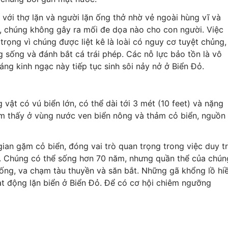
với thợ lặn và người lặn ống thở nhờ vẻ ngoài hùng vĩ và
ớn, chúng không gây ra mối đe dọa nào cho con người. Việc
rọng vì chúng được liệt kê là loài có nguy cơ tuyệt chủng,
sống và đánh bắt cá trái phép. Các nỗ lực bảo tồn là vô
ng kinh ngạc này tiếp tục sinh sôi nảy nở ở Biển Đỏ.
 vật có vú biển lớn, có thể dài tới 3 mét (10 feet) và nặng
m thấy ở vùng nước ven biển nông và thảm cỏ biển, nguồn
gian gặm cỏ biển, đóng vai trò quan trọng trong việc duy tr
. Chúng có thể sống hơn 70 năm, nhưng quần thể của chún
ống, va chạm tàu thuyền và săn bắt. Những gã khổng lồ hi
t động lặn biển ở Biển Đỏ. Để có cơ hội chiêm ngưỡng