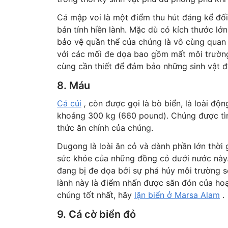
Cá mập voi là một điểm thu hút đáng kể đối 
bản tính hiền lành. Mặc dù có kích thước l
bảo vệ quần thể của chúng là vô cùng quan t
với các mối đe dọa bao gồm mất môi trường 
cùng cần thiết để đảm bảo những sinh vật đá
8. Máu
Cá cúi
,
còn được gọi là bò biển, là loài động
khoảng 300 kg (660 pound). Chúng được tì
thức ăn chính của chúng.
Dugong là loài ăn cỏ và dành phần lớn thời 
sức khỏe của những đồng cỏ dưới nước này
đang bị đe dọa bởi sự phá hủy môi trường s
lành này là điểm nhấn được săn đón của hoạ
chúng tốt nhất, hãy
lặn biển ở Marsa Alam
.
9. Cá cờ biển đỏ