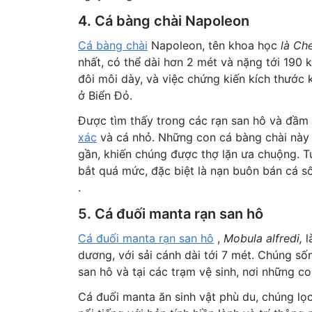
4. Cá bàng chài Napoleon
Cá bàng chài
Napoleon, tên khoa học
là Che
nhất, có thể dài hơn 2 mét và nặng tới 190 k
đôi môi dày, và việc chứng kiến kích thước
ở Biển Đỏ.
Được tìm thấy trong các rạn san hô và đầ
xác
và cá nhỏ. Những con cá bàng chài này c
gần, khiến chúng được thợ lặn ưa chuộng. T
bắt quá mức, đặc biệt là nạn buôn bán cá
.
5. Cá đuối manta rạn san hô
Cá đuối manta rạn san hô
,
Mobula alfredi,
l
dương, với sải cánh dài tới 7 mét. Chúng s
san hô và tại các trạm vệ sinh, nơi những co
Cá đuối manta ăn sinh vật phù du, chúng lọ