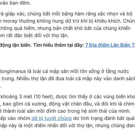
 vào ban đêm.
à giáp xác, chúng bắt mồi bằng hàm răng sắc nhọn và bộ
n moray thường không hung dữ trừ khi bị khiêu khích. Chú
 không quá hiếm, nhưng bản chất khó bắt của chúng khiến
m rất đặc biệt đối với thợ lặn.
động lặn biển. Tìm hiểu thêm tại đây:
7 Địa điểm Lặn Biển T
 longimanus
là loài cá mập săn mồi lớn sống ở tầng nước
ặc trưng. Nhiều thợ lặn đã đưa loài cá mập này vào danh sác
.
khoảng 3 mét (10 feet), được tìm thấy ở các vùng biển khơ
, bao gồm cá xương, động vật chân đầu, và đôi khi là chim
ở thành loài săn mồi đỉnh cao trong hệ sinh thái của mình.
 xếp vào nhóm
dễ bị tuyệt chủng
do tình trạng đánh bắt quá
mập này là một điểm nhấn đối với thợ lặn, nhưng chúng đa