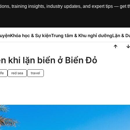
, training insights, industry updates, and expert tips — get th
luyện
Khóa học & Sự kiện
Trung tâm & Khu nghỉ dưỡng
Lặn & Du
ện khi lặn biển ở Biển Đỏ
ife
red sea
travel