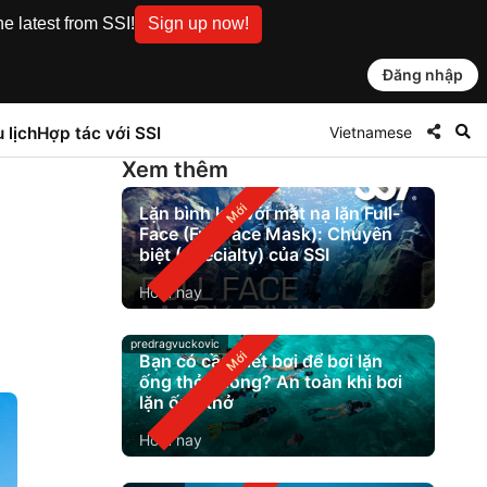
e latest from SSI!
Sign up now!
Đăng nhập
Vietnamese
 lịch
Hợp tác với SSI
Xem thêm
Lặn bình khí với mặt nạ lặn Full-
Face (Full Face Mask): Chuyên
biệt (Specialty) của SSI
Hôm nay
predragvuckovic
Bạn có cần biết bơi để bơi lặn
ống thở không? An toàn khi bơi
lặn ống thở
Hôm nay