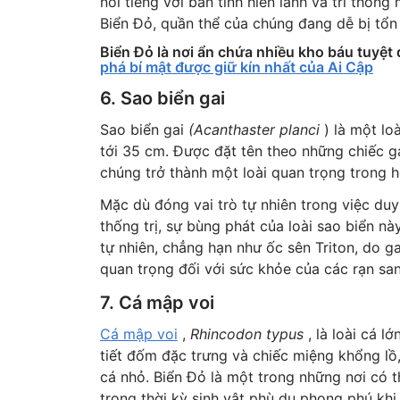
nổi tiếng với bản tính hiền lành và trí thô
Biển Đỏ, quần thể của chúng đang dễ bị tổn
Biển Đỏ là nơi ẩn chứa nhiều kho báu tuyệt 
phá bí mật được giữ kín nhất của Ai Cập
6. Sao biển gai
Sao biển gai
(Acanthaster planci
) là một loà
tới 35 cm. Được đặt tên theo những chiếc ga
chúng trở thành một loài quan trọng trong hệ
Mặc dù đóng vai trò tự nhiên trong việc duy
thống trị, sự bùng phát của loài sao biển nà
tự nhiên, chẳng hạn như ốc sên Triton, do g
quan trọng đối với sức khỏe của các rạn san
7. Cá mập voi
Cá mập voi
,
Rhincodon typus
, là loài cá l
tiết đốm đặc trưng và chiếc miệng khổng lồ,
cá nhỏ. Biển Đỏ là một trong những nơi có t
trong thời kỳ sinh vật phù du phong phú kh