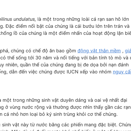
ilinus undulatus,
là một trong những loài cá rạn san hô lớn
g. Đặc điểm nổi bật của chúng là cái bướu lớn trên trán và
 khổng lồ của chúng là một điểm nhấn của hoạt động lặn bi
m phá, chúng có chế độ ăn bao gồm
động vật thân mềm
,
gi
ó thể sống tới 30 năm và nổi tiếng với bản tính tò mò và 
uy nhiên, quần thể của chúng đang bị đe dọa bởi nạn đánh
 sống, dẫn đến việc chúng được IUCN xếp vào nhóm
nguy cấ
à một trong những sinh vật duyên dáng và oai vệ nhất đại
ống ở vùng nước rộng và thường được nhìn thấy gần các rạn
n cá nhỏ hơn loại bỏ ký sinh trùng khỏi cơ thể chúng.
c sinh vật này từ nước bằng các phiến mang đặc biệt. Chún