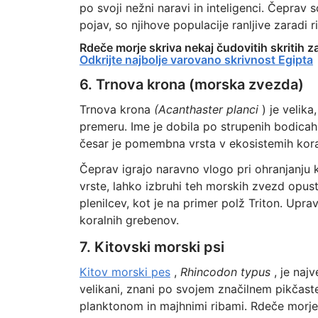
po svoji nežni naravi in inteligenci. Čeprav
pojav, so njihove populacije ranljive zaradi r
Rdeče morje skriva nekaj čudovitih skritih z
Odkrijte najbolje varovano skrivnost Egipta
6. Trnova krona (morska zvezda)
Trnova krona
(Acanthaster planci
) je velik
premeru. Ime je dobila po strupenih bodicah, 
česar je pomembna vrsta v ekosistemih kora
Čeprav igrajo naravno vlogo pri ohranjanju k
vrste, lahko izbruhi teh morskih zvezd opus
plenilcev, kot je na primer polž Triton. Upra
koralnih grebenov.
7. Kitovski morski psi
Kitov morski pes
,
Rhincodon typus
, je najv
velikani, znani po svojem značilnem pikčast
planktonom in majhnimi ribami. Rdeče morje j