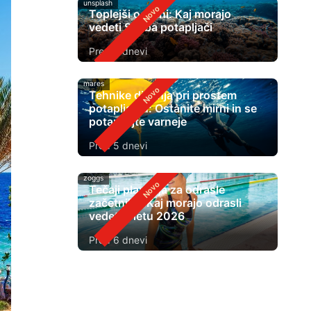
unsplash
Toplejši oceani: Kaj morajo
vedeti Scuba potapljači
Pred 3 dnevi
mares
Tehnike dihanja pri prostem
potapljanju: Ostanite mirni in se
potapljajte varneje
Pred 5 dnevi
zoggs
Tečaji plavanja za odrasle
začetnike: Kaj morajo odrasli
vedeti v letu 2026
Pred 6 dnevi