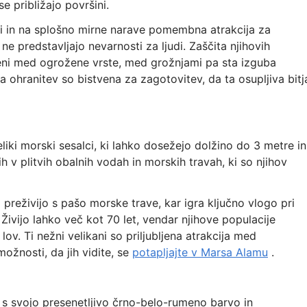
e približajo površini.
sti in na splošno mirne narave pomembna atrakcija za
i ne predstavljajo nevarnosti za ljudi. Zaščita njihovih
čeni med ogrožene vrste, med grožnjami pa sta izguba
a ohranitev so bistvena za zagotovitev, da ta osupljiva bitj
liki morski sesalci, ki lahko dosežejo dolžino do 3 metre in
h v plitvih obalnih vodah in morskih travah, ki so njihov
 preživijo s pašo morske trave, kar igra ključno vlogo pri
Živijo lahko več kot 70 let, vendar njihove populacije
 lov. Ti nežni velikani so priljubljena atrakcija med
ožnosti, da jih vidite, se
potapljajte v Marsa Alamu
.
s svojo presenetljivo črno-belo-rumeno barvo in