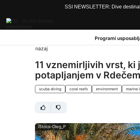
SSI NEWSLETTER: Dive destinations
Programi usposablj
nazaj
11 vznemirljivih vrst, ki
potapljanjem v Rdečem
scuba diving
coral reefs
environment
marine l
iStock-Oleg_P