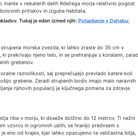
 so mante v nekaterih delih Rdečega morja relativno pogost
ibolovnih pritiskov in izgube habitata.
akladov. Tukaj je eden izmed njih:
Potapljanje v Dahabu:
a, strupena morska zvezda, ki lahko zraste do 35 cm v
ki prekrivajo njeno telo, in se prehranjuje s koralami, zarad
lnih grebenov.
oralne raznolikosti, saj preprečujejo prevlado katere koli
tošijo grebene. Zaradi strupenih bodic imajo malo naravnih
vljanje njihovih populacij je ključnega pomena za zdravje
ečja riba v morju, ki doseže dolžino do 12 metrov. Ti nežni
em vzorcu in ogromnih ustih, se hranijo predvsem s
e eno od krajev, kjer lahko opazujemo ta veličastna bitja,