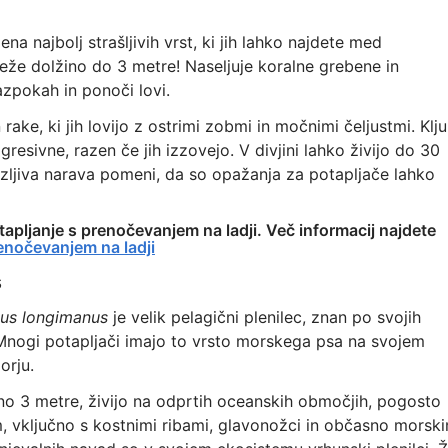
ena najbolj strašljivih vrst, ki jih lahko najdete med
eže dolžino do 3 metre! Naseljuje koralne grebene in
azpokah in ponoči lovi.
 rake, ki jih lovijo z ostrimi zobmi in močnimi čeljustmi. Klj
esivne, razen če jih izzovejo. V divjini lahko živijo do 30
uzljiva narava pomeni, da so opažanja za potapljače lahko
tapljanje s prenočevanjem na ladji. Več informacij najdete
renočevanjem na ladji
s
nus longimanus
je velik pelagični plenilec, znan po svojih
. Mnogi potapljači imajo to vrsto morskega psa na svojem
orju.
ižno 3 metre, živijo na odprtih oceanskih območjih, pogosto
m, vključno s kostnimi ribami, glavonožci in občasno morski