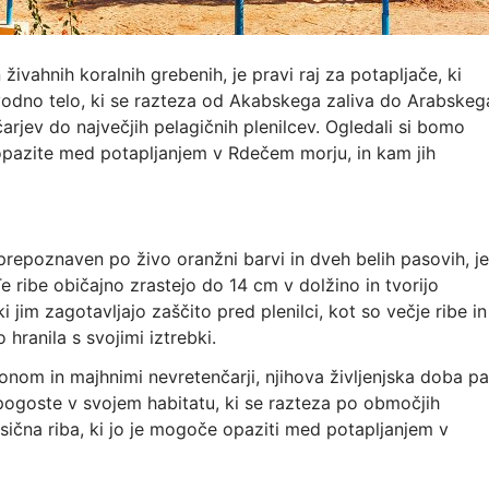
živahnih koralnih grebenih, je pravi raj za potapljače, ki
 vodno telo, ki se razteza od Akabskega zaliva do Arabskeg
arjev do največjih pelagičnih plenilcev. Ogledali si bomo
ko opazite med potapljanjem v Rdečem morju, in kam jih
prepoznaven po živo oranžni barvi in dveh belih pasovih, je
 ribe običajno zrastejo do 14 cm v dolžino in tvorijo
im zagotavljajo zaščito pred plenilci, kot so večje ribe in
ranila s svojimi iztrebki.
tonom in majhnimi nevretenčarji, njihova življenjska doba pa
o pogoste v svojem habitatu, ki se razteza po območjih
sična riba, ki jo je mogoče opaziti med potapljanjem v