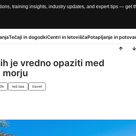
, training insights, industry updates, and expert tips — get th
anja
Tečaji in dogodki
Centri in letovišča
Potapljanje in potova
 jih je vredno opaziti med
 morju
ife
red sea
travel