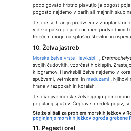
podolgovato hrbtno plavutjo je pogost pojav
pogosto najdemo v parih ali majhnih skupin
Te ribe se hranijo predvsem z zooplanktonom
videza pa so priljubljene med podvodnimi fo
Rdečem morju na splošno številne in uspevajo
10. Želva jastreb
Morske želve vrste Hawksbill
,
Eretmochelys
svojih čudovitih, vzorčastih oklepih. Zrastej
kilogramov. Hawksbill želve najdemo v koraln
spužvami, vetrnicami in
meduzami
. Njihovi 
hrane v razpokah in koralah.
Te očarljive morske želve igrajo pomembno 
populacij spužev. Čeprav so redek pojav, si p
Ste že slišali za problem morskih ježkov v 
poginjanje morskih ježkov ogroža grebene 
11. Pegasti orel