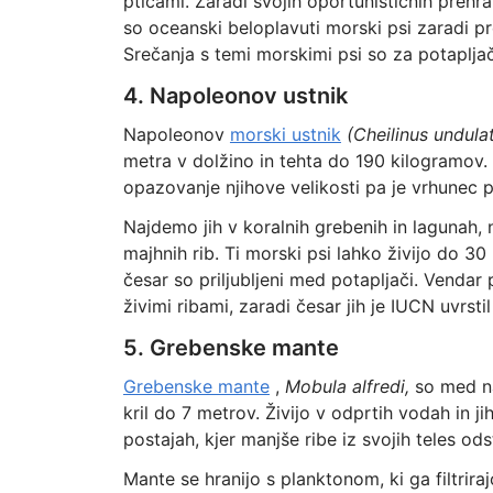
pticami. Zaradi svojih oportunističnih prehr
so oceanski beloplavuti morski psi zaradi pr
Srečanja s temi morskimi psi so za potapljač
4. Napoleonov ustnik
Napoleonov
morski ustnik
(Cheilinus undula
metra v dolžino in tehta do 190 kilogramov. Z
opazovanje njihove velikosti pa je vrhunec 
Najdemo jih v koralnih grebenih in lagunah, 
majhnih rib. Ti morski psi lahko živijo do 30
česar so priljubljeni med potapljači. Vendar 
živimi ribami, zaradi česar jih je IUCN uvrst
5. Grebenske mante
Grebenske mante
,
Mobula alfredi,
so med na
kril do 7 metrov. Živijo v odprtih vodah in ji
postajah, kjer manjše ribe iz svojih teles od
Mante se hranijo s planktonom, ki ga filtrira