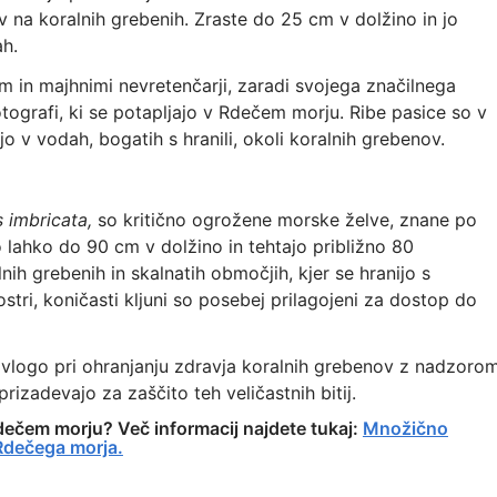
 na koralnih grebenih. Zraste do 25 cm v dolžino in jo
ah.
 in majhnimi nevretenčarji, zaradi svojega značilnega
tografi, ki se potapljajo v Rdečem morju. Ribe pasice so v
 v vodah, bogatih s hranili, okoli koralnih grebenov.
 imbricata,
so kritično ogrožene morske želve, znane po
o lahko do 90 cm v dolžino in tehtajo približno 80
ih grebenih in skalnatih območjih, kjer se hranijo s
ostri, koničasti kljuni so posebej prilagojeni za dostop do
vlogo pri ohranjanju zdravja koralnih grebenov z nadzoro
rizadevajo za zaščito teh veličastnih bitij.
Rdečem morju? Več informacij najdete tukaj:
Množično
Rdečega morja.