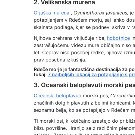
2. Velikanska murena
Orjaška murena
,
Gymnothorax javanicus,
je 
potapljanjem v Rdečem morju, saj lahko dos
skalnata podlaga, kjer se podnevi skriva v r
Njihova prehrana vključuje ribe,
hobotnice
in
zastrašujočemu videzu mure običajno niso agr
let. Čeprav niso posebej redke, njihova izm
prav posebna izkušnja.
Rdeče morje je fantastična destinacija za po
tukaj:
7 najboljših lokacij za potapljanje s p
3. Oceanski beloplavuti morski pe
Oceanski beloplavuti
morski pes,
Carcharhi
značilnih dolgih plavutih z belimi konicami
seznamu želja, ko se potapljajo v Rdečem m
Ti morski psi, ki običajno zrastejo do pribl
blizu površine. Hranijo se z različnim pleno