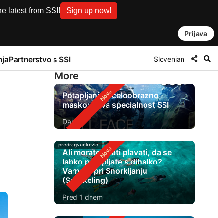
e latest from SSI!
Sign up now!
Prijava
Slovenian
nja
Partnerstvo s SSI
More
Potapljanje s celoobrazno
masko: nova specialnost SSI
Danes
predragvuckovic
Ali morate znati plavati, da se
lahko potapljate s dihalko?
Varnost pri Snorkljanju
(Snorkeling)
Pred 1 dnem