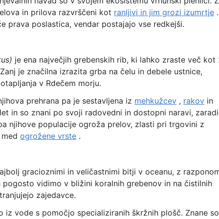
anjevalnih navad so v svojem ekosistemu vrhunski plenilci. Ž
elova in prilova razvrščeni kot
ranljivi in jim grozi izumrtje
.
e prava poslastica, vendar postajajo vse redkejši.
tus)
je ena največjih grebenskih rib, ki lahko zraste več kot
anj je značilna izrazita grba na čelu in debele ustnice,
potapljanja v Rdečem morju.
njihova prehrana pa je sestavljena iz
mehkužcev
,
rakov
in
 let in so znani po svoji radovedni in dostopni naravi, zaradi
pa njihove populacije ogroža prelov, zlasti pri trgovini z
il med
ogrožene vrste
.
jbolj gracioznimi in veličastnimi bitji v oceanu, z razpono
h pogosto vidimo v bližini koralnih grebenov in na čistilnih
stranjujejo zajedavce.
jo iz vode s pomočjo specializiranih škržnih plošč. Znane so