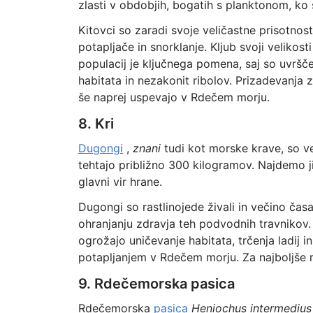
zlasti v obdobjih, bogatih s planktonom, ko s
Kitovci so zaradi svoje veličastne prisotno
potapljače in snorklanje. Kljub svoji velikost
populacij je ključnega pomena, saj so uvrš
habitata in nezakonit ribolov. Prizadevanja z
še naprej uspevajo v Rdečem morju.
8. Kri
Dugongi
,
znani
tudi kot morske krave, so ve
tehtajo približno 300 kilogramov. Najdemo ji
glavni vir hrane.
Dugongi so rastlinojede živali in večino časa
ohranjanju zdravja teh podvodnih travnikov. 
ogrožajo uničevanje habitata, trčenja ladij in
potapljanjem v Rdečem morju. Za najboljše m
9. Rdečemorska pasica
Rdečemorska
pasica
Heniochus intermedius