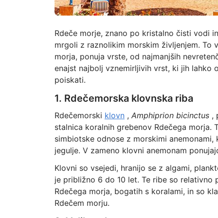
Rdeče morje, znano po kristalno čisti vodi in 
mrgoli z raznolikim morskim življenjem. To
morja, ponuja vrste, od najmanjših nevretenč
enajst najbolj vznemirljivih vrst, ki jih lah
poiskati.
1. Rdečemorska klovnska riba
Rdečemorski
klovn
,
Amphiprion bicinctus
, 
stalnica koralnih grebenov Rdečega morja. Te
simbiotske odnose z morskimi anemonami, ki j
jegulje. V zameno klovni anemonam ponujajo h
Klovni so vsejedi, hranijo se z algami, plank
je približno 6 do 10 let. Te ribe so relativn
Rdečega morja, bogatih s koralami, in so kla
Rdečem morju.