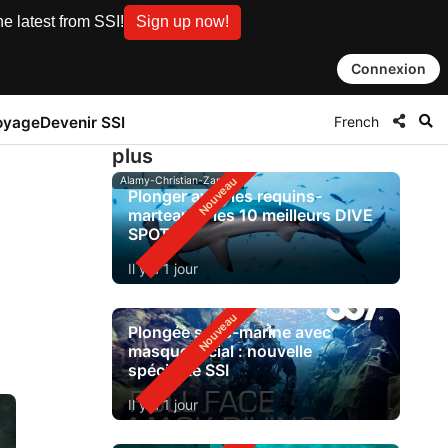
e latest from SSI!
Sign up now!
Connexion
French
oyage
Devenir SSI
plus
Alamy-Christian-Zappel
Plonger avec les requins-
marteaux : les 10 meilleurs DIVE
SPOTS
Il y a 1 jour
Plongée sous-marine avec
masque facial : nouvelle
spécialité SSI
Il y a 1 jour