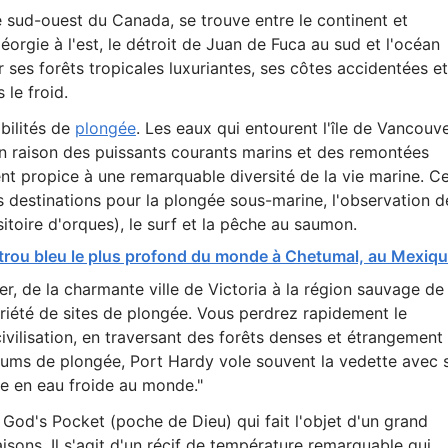
te sud-ouest du Canada, se trouve entre le continent et
éorgie à l'est, le détroit de Juan de Fuca au sud et l'océan
ur ses forêts tropicales luxuriantes, ses côtes accidentées et
le froid.
bilités de
plongée
. Les eaux qui entourent l'île de Vancouv
en raison des puissants courants marins et des remontées
nt propice à une remarquable diversité de la vie marine. Ce
es destinations pour la plongée sous-marine, l'observation d
itoire d'orques), le surf et la pêche au saumon.
trou bleu le plus profond du monde à Chetumal, au Mexiqu
er, de la charmante ville de Victoria à la région sauvage de
riété de sites de plongée. Vous perdrez rapidement le
civilisation, en traversant des forêts denses et étrangement
ums de plongée, Port Hardy vole souvent la vedette avec 
e en eau froide au monde."
 God's Pocket (poche de Dieu) qui fait l'objet d'un grand
sons. Il s'agit d'un récif de température remarquable qui