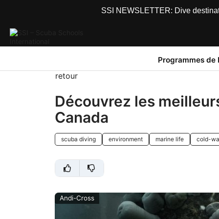
SSI NEWSLETTER: Dive destinations
Programmes de 
retour
Découvrez les meilleurs
Canada
scuba diving
environment
marine life
cold-wa
Andi-Cross