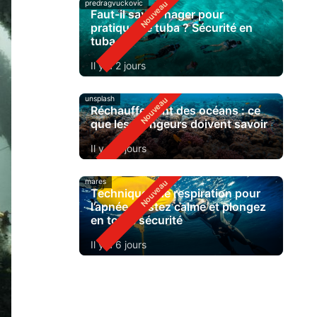
predragvuckovic
Faut-il savoir nager pour
pratiquer le tuba ? Sécurité en
tuba
Il y a 2 jours
unsplash
Réchauffement des océans : ce
que les plongeurs doivent savoir
Il y a 4 jours
mares
Techniques de respiration pour
l’apnée : restez calme et plongez
en toute sécurité
Il y a 6 jours