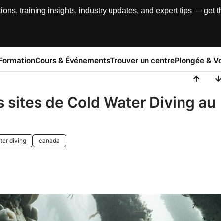
, training insights, industry updates, and expert tips — get th
Formation
Cours & Événements
Trouver un centre
Plongée & V
 sites de Cold Water Diving au
ter diving
canada