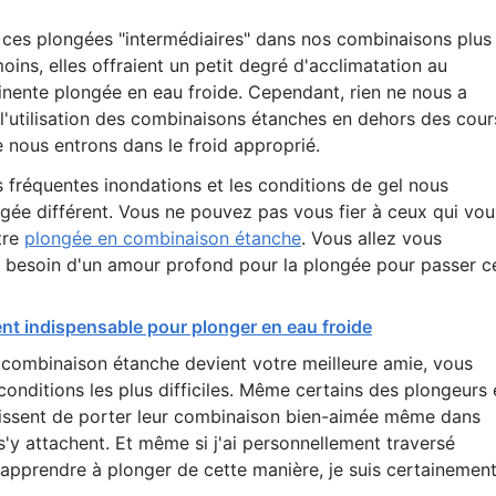
s ces plongées "intermédiaires" dans nos combinaisons plus
moins, elles offraient un petit degré d'acclimatation au
inente plongée en eau froide. Cependant, rien ne nous a
l'utilisation des combinaisons étanches en dehors des cour
 nous entrons dans le froid approprié.
s fréquentes inondations et les conditions de gel nous
ongée différent. Vous ne pouvez pas vous fier à ceux qui vou
tre
plongée en combinaison étanche
. Vous allez vous
rez besoin d'un amour profond pour la plongée pour passer c
ent indispensable pour plonger en eau froide
 combinaison étanche devient votre meilleure amie, vous
onditions les plus difficiles. Même certains des plongeurs 
sissent de porter leur combinaison bien-aimée même dans
s s'y attachent. Et même si j'ai personnellement traversé
apprendre à plonger de cette manière, je suis certainemen