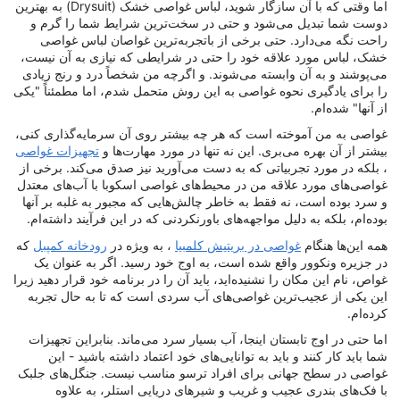
اما وقتی که با آن سازگار شوید، لباس غواصی خشک (Drysuit) به بهترین
دوست شما تبدیل می‌شود و حتی در سخت‌ترین شرایط شما را گرم و
راحت نگه می‌دارد. حتی برخی از باتجربه‌ترین غواصان لباس غواصی
خشک، لباس مورد علاقه خود را حتی در شرایطی که نیازی به آن نیست،
می‌پوشند و به آن وابسته می‌شوند. و اگرچه من شخصاً درد و رنج زیادی
را برای یادگیری نحوه غواصی به این روش متحمل شدم، اما مطمئناً "یکی
از آنها" شده‌ام.
غواصی به من آموخته است که هر چه بیشتر روی آن سرمایه‌گذاری کنی،
بیشتر از آن بهره می‌بری. این نه تنها در مورد مهارت‌ها و
تجهیزات غواصی
، بلکه در مورد تجربیاتی که به دست می‌آورید نیز صدق می‌کند. برخی از
غواصی‌های مورد علاقه من در محیط‌های غواصی اسکوبا با آب‌های معتدل
و سرد بوده است، نه فقط به خاطر چالش‌هایی که مجبور به غلبه بر آنها
بوده‌ام، بلکه به دلیل مواجهه‌های باورنکردنی که در این فرآیند داشته‌ام.
همه این‌ها هنگام
غواصی در بریتیش کلمبیا
، به ویژه در
رودخانه کمپبل
که
در جزیره ونکوور واقع شده است، به اوج خود رسید. اگر به عنوان یک
غواص، نام این مکان را نشنیده‌اید، باید آن را در برنامه خود قرار دهید زیرا
این یکی از عجیب‌ترین غواصی‌های آب سردی است که تا به حال تجربه
کرده‌ام.
اما حتی در اوج تابستان اینجا، آب بسیار سرد می‌ماند. بنابراین تجهیزات
شما باید کار کنند و باید به توانایی‌های خود اعتماد داشته باشید - این
غواصی در سطح جهانی برای افراد ترسو مناسب نیست. جنگل‌های جلبک
با فک‌های بندری عجیب و غریب و شیرهای دریایی استلر، به علاوه