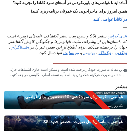
آماده‌اید تا غواصی‌های باورنکردنی در آب‌های سرد کانادا را تجربه کنید؟
همین امروز برای ماجراجویی یک عمرتان برنامه‌ریزی کنید!
در کانادا غواصی کنید
—
اندی کراس
سفیر SSI و سرپرست سفر اکتشافی «لبه‌های زمین» است
که داستان‌هایی از پیشرفت مثبت اقیانوس‌ها و چگونگی کاوش آگاهانه‌تر
جهان را برجسته می‌کند. برای اطلاع از این سفر، تیم را در
اینستاگرام
،
لینکدین
،
تیک‌تاک
،
یوتیوب
و
وب‌سایت
آنها
دنبال کنید.
این مقاله به صورت خودکار ترجمه شده است و ممکن است حاوی اشتباهات جزئی
باشد؛ در صورت هرگونه شک و تردید، لطفاً به نسخه اصلی انگلیسی مراجعه کنید.
بیشتر
Alamy-Christian-Zappel
غواصی با کوسه‌های سرچکشی: 10 نقطه برتر برای غواصی
یک روز پیش
غواصی با ماسک کامل صورت: تخصص جدید SSI
روز پیش 2