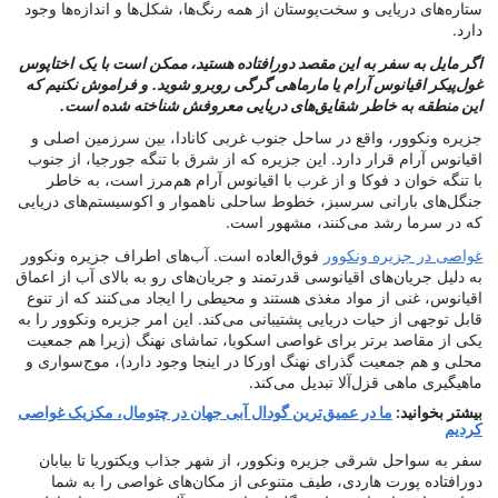
ستاره‌های دریایی و سخت‌پوستان از همه رنگ‌ها، شکل‌ها و اندازه‌ها وجود
دارد.
اگر مایل به سفر به این مقصد دورافتاده هستید، ممکن است با یک
اختاپوس
غول‌پیکر اقیانوس آرام یا مارماهی گرگی روبرو شوید.
و فراموش نکنیم که
این منطقه به خاطر شقایق‌های دریایی معروفش شناخته شده است.
جزیره ونکوور، واقع در ساحل جنوب غربی کانادا، بین سرزمین اصلی و
اقیانوس آرام قرار دارد. این جزیره که از شرق با تنگه جورجیا، از جنوب
با تنگه خوان د فوکا و از غرب با اقیانوس آرام هم‌مرز است، به خاطر
جنگل‌های بارانی سرسبز، خطوط ساحلی ناهموار و اکوسیستم‌های دریایی
که در سرما رشد می‌کنند، مشهور است.
غواصی در جزیره ونکوور
فوق‌العاده است. آب‌های اطراف جزیره ونکوور
به دلیل جریان‌های اقیانوسی قدرتمند و جریان‌های رو به بالای آب از اعماق
اقیانوس، غنی از مواد مغذی هستند و محیطی را ایجاد می‌کنند که از تنوع
قابل توجهی از حیات دریایی پشتیبانی می‌کند. این امر جزیره ونکوور را به
یکی از مقاصد برتر برای غواصی اسکوبا، تماشای نهنگ (زیرا هم جمعیت
محلی و هم جمعیت گذرای نهنگ اورکا در اینجا وجود دارد)، موج‌سواری و
ماهیگیری ماهی قزل‌آلا تبدیل می‌کند.
بیشتر بخوانید:
ما در عمیق‌ترین گودال آبی جهان در چتومال، مکزیک غواصی
کردیم
سفر به سواحل شرقی جزیره ونکوور، از شهر جذاب ویکتوریا تا بیابان
دورافتاده پورت هاردی، طیف متنوعی از مکان‌های غواصی را به شما