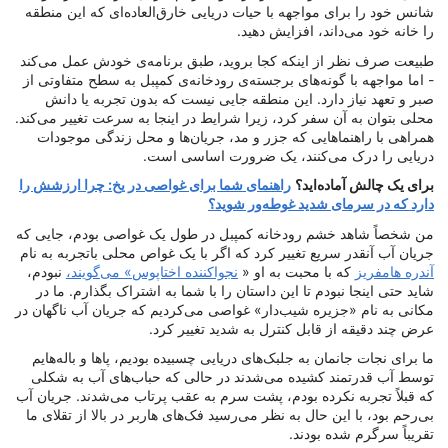
شانس خود را برای مواجهه با حیات دریایی خارق‌العاده‌ای که این منطقه
را خانه خود می‌داند، افزایش دهید.
طبیعت صرف نظر از اینکه کجا بروید، طبق برنامه‌ی خودش عمل می‌کند
- اما مواجهه با گونه‌های برجسته‌ی رودخانه‌ی کمپبل به سطح متفاوتی از
صبر و تعهد نیاز دارد. این منطقه جایی نیست که بدون تجربه یا دانش
محلی بتوان به آن سفر کرد، زیرا شرایط در اینجا به سرعت تغییر می‌کند.
همراهی با راهنماهایی که جزر و مد، جریان‌ها و محل زندگی موجودات
دریایی را درک می‌کنند، یک ضرورت اساسی است.
برای یک چالش آماده‌اید؟
راهنمای شما برای غواصی در یخ: چرا ارزشش را
دارد که در سرمای شدید غوطه‌ور شوید؟
من شخصاً شاهد خشم رودخانه کمپبل در طول یک غواصی بودم، جایی که
جریان آب آنقدر سریع تغییر کرد که اگر با یک غواص محلی باتجربه به نام
آندره هامفریز
که با محبت به او «
نجواکننده اختاپوس» می‌گویند،
نبودم،
شاید حتی اینجا نبودم تا این داستان را با شما به اشتراک بگذارم. ما در
مکانی به نام «جزیره شیب‌دار» غواصی می‌کردیم که جریان آب ناگهان در
عرض چند دقیقه از قابل کنترل به شدید تغییر کرد.
ما برای نجات جانمان به جلبک‌های دریایی چسبیده بودیم، پاها و باله‌هایم
توسط آب قدرتمند کشیده می‌شدند در حالی که حباب‌های آب به شکلی
که قبلاً تجربه نکرده بودم، پشت سرم به عقب پرتاب می‌شدند. جریان آب
بی‌رحم بود، با این حال به نظر می‌رسید فک‌های هاربر در بالا از تقلای ما
تقریباً سرگرم شده بودند.