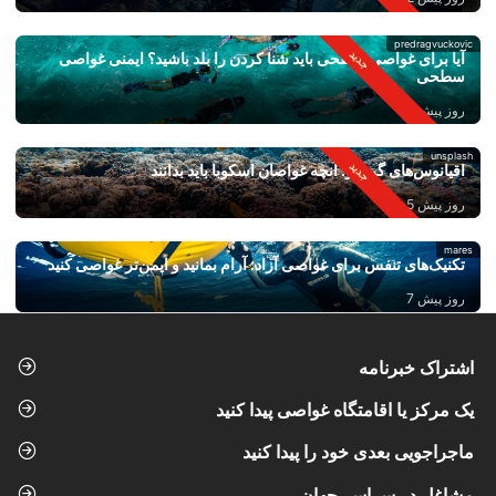
predragvuckovic
آیا برای غواصی سطحی باید شنا کردن را بلد باشید؟ ایمنی غواصی
سطحی
روز پیش 3
unsplash
اقیانوس‌های گرم‌تر: آنچه غواصان اسکوبا باید بدانند
روز پیش 5
mares
تکنیک‌های تنفس برای غواصی آزاد: آرام بمانید و ایمن‌تر غواصی کنید
روز پیش 7
اشتراک خبرنامه
یک مرکز یا اقامتگاه غواصی پیدا کنید
ماجراجویی بعدی خود را پیدا کنید
مشاغل در سراسر جهان