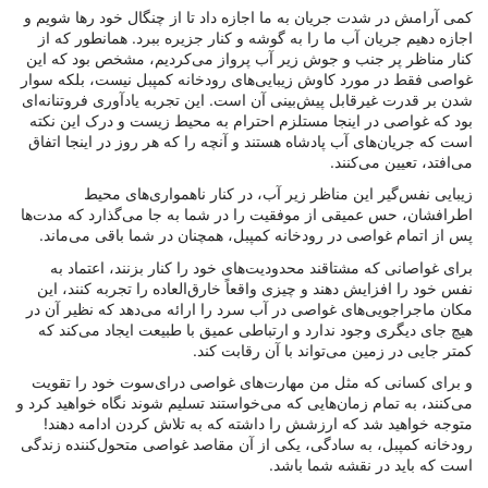
کمی آرامش در شدت جریان به ما اجازه داد تا از چنگال خود رها شویم و
اجازه دهیم جریان آب ما را به گوشه و کنار جزیره ببرد. همانطور که از
کنار مناظر پر جنب و جوش زیر آب پرواز می‌کردیم، مشخص بود که این
غواصی فقط در مورد کاوش زیبایی‌های رودخانه کمپبل نیست، بلکه سوار
شدن بر قدرت غیرقابل پیش‌بینی آن است. این تجربه یادآوری فروتنانه‌ای
بود که غواصی در اینجا مستلزم احترام به محیط زیست و درک این نکته
است که جریان‌های آب پادشاه هستند و آنچه را که هر روز در اینجا اتفاق
می‌افتد، تعیین می‌کنند.
زیبایی نفس‌گیر این مناظر زیر آب، در کنار ناهمواری‌های محیط
اطرافشان، حس عمیقی از موفقیت را در شما به جا می‌گذارد که مدت‌ها
پس از اتمام غواصی در رودخانه کمپبل، همچنان در شما باقی می‌ماند.
برای غواصانی که مشتاقند محدودیت‌های خود را کنار بزنند، اعتماد به
نفس خود را افزایش دهند و چیزی واقعاً خارق‌العاده را تجربه کنند، این
مکان ماجراجویی‌های غواصی در آب سرد را ارائه می‌دهد که نظیر آن در
هیچ جای دیگری وجود ندارد و ارتباطی عمیق با طبیعت ایجاد می‌کند که
کمتر جایی در زمین می‌تواند با آن رقابت کند.
و برای کسانی که مثل من مهارت‌های غواصی درای‌سوت خود را تقویت
می‌کنند، به تمام زمان‌هایی که می‌خواستند تسلیم شوند نگاه خواهید کرد و
متوجه خواهید شد که ارزشش را داشته که به تلاش کردن ادامه دهند!
رودخانه کمپبل، به سادگی، یکی از آن مقاصد غواصی متحول‌کننده زندگی
است که باید در نقشه شما باشد.