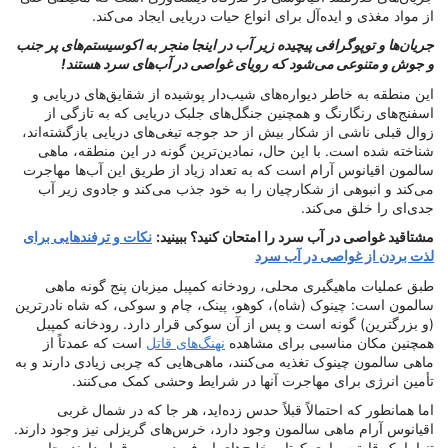
از مواد مغذی و ایده‌آل برای انواع حیات دریایی ایجاد می‌کند.
جریان‌ها و توپوگرافی پیچیده زیر آب در اینجا منجر به اکوسیستم‌های پر جنب
و جوش و متنوعی می‌شود که رویای غواصی در آب‌های سرد هستند!
این منطقه به خاطر دیواره‌های شیب‌دار پوشیده از شقایق‌های دریایی و
اسفنج‌های رنگارنگ و همچنین جنگل‌های جلبک دریایی که به تازگی از
زوال قبلی ناشی از شکار بیش از حد جوجه تیغی‌های دریایی بازگشته‌اند،
شناخته شده است. با این حال، نمادین‌ترین گونه در این منطقه، ماهی
سالمون اقیانوس آرام است که به تعداد زیاد از طریق این آب‌ها مهاجرت
می‌کند و انبوهی از شکارچیان را به خود جذب می‌کند و جادوی زیر آب
جدی‌ای را خلق می‌کند.
مشتاقید غواصی در آب سرد را امتحان کنید؟ ببینید:
نکات و ترفندهایی برای
لذت بردن از غواصی در آب سرد
طبق عملیات ماهیگیری محلی، رودخانه کمپبل میزبان پنج گونه ماهی
سالمون است: چینوک (شاه)، کوهو، پینک، چام و سوکی، که شاه نادرترین
(و بزرگترین) گونه است و پس از آن سوکی قرار دارد. رودخانه کمپبل
همچنین مکان مناسبی برای مشاهده
نهنگ‌های قاتل
است که عمدتاً از
ماهی سالمون چینوک تغذیه می‌کنند، ماهی‌هایی که چربی زیادی دارند و به
تأمین انرژی برای مهاجرت آنها در شرایط وحشی کمک می‌کنند.
اما همانطور که احتمالاً قبلاً حدس زده‌اید، هر جا که در شمال غربی
اقیانوس آرام ماهی سالمون وجود دارد، خرس‌های گریزلی نیز وجود دارند.
تنها با یک قایق‌سواری کوتاه، خلیج‌های اورفورد و بوت قرار دارند، جایی