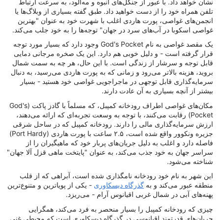
نشان خواهد داد. با عبور از جنگل‌های انبوه و مه‌آلود، به سرعت ارتباط
تلفن همراه خود را از دست خواهید داد. طبق گفته بسیاری از وبلاگ‌ها یا
انجمن‌های غواصی، پورت هاردی اغلب با شهرت خود به عنوان "بهترین
غواصی اسکوبا در آب‌های سرد در جهان" توجه‌ها را به خود جلب می‌کند.
یک مقصد غواصی به نام God's Pocket وجود دارد که بسیار مورد توجه
قرار گرفته است - و دلیل خوبی هم دارد. این یک صخره مرجانی دمایی
قابل توجه و سرشار از زندگی است. با این حال، هر چه به سمت شمال
بروید، هزینه بالاتر می‌رود و زمانی که به پورت هاردی می‌رسید، به دنبال
سرمایه‌گذاری قابل توجهی در ماجراجویی غواصی خود هستید - بسیار
بیشتر از آنچه بسیاری به آن عادت دارند.
مکان‌های غواصی اطراف رودخانه کمپبل، که مسلماً با گادز پاکت (God's
Pocket) رقابت می‌کنند، با توجه به وسعت تجربه‌ای که ارائه می‌دهند،
ارزش سرمایه‌گذاری مالی را دارند. رودخانه کمپبل که در ساحل شرقی
جزیره ونکوور واقع شده است، ۲.۵ ساعت با پورت هاردی (Port Hardy)
فاصله دارد و اغلب به دلیل جریان‌های پربار خود که ماهیگیران را از
سراسر جهان به خود جذب می‌کند، به عنوان "پایتخت ماهی قزل آلا جهان"
شناخته می‌شود.
این شهر به نام خود رودخانه نامگذاری شده است، آبراهی که از قلب
منطقه عبور می‌کند و به
گذرگاه دیسکاوری
- یکی از پویاترین و متنوع‌ترین
پهنه‌های آبی در شمال غربی اقیانوس آرام - می‌ریزد.
چیزی که رودخانه کمپبل را بسیار منحصر به فرد می‌کند، همگرایی
جریان‌های قدرتمند اقیانوسی در گذرگاه دیسکاوری است که محیطی غنی