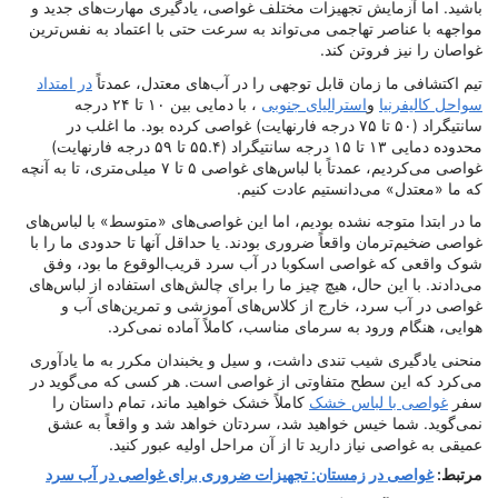
باشید. اما آزمایش تجهیزات مختلف غواصی، یادگیری مهارت‌های جدید و
مواجهه با عناصر تهاجمی می‌تواند به سرعت حتی با اعتماد به نفس‌ترین
غواصان را نیز فروتن کند.
تیم اکتشافی ما زمان قابل توجهی را در آب‌های معتدل، عمدتاً
در امتداد
سواحل کالیفرنیا
و
استرالیای جنوبی
، با دمایی بین ۱۰ تا ۲۴ درجه
سانتیگراد (۵۰ تا ۷۵ درجه فارنهایت) غواصی کرده بود. ما اغلب در
محدوده دمایی ۱۳ تا ۱۵ درجه سانتیگراد (۵۵.۴ تا ۵۹ درجه فارنهایت)
غواصی می‌کردیم، عمدتاً با لباس‌های غواصی ۵ تا ۷ میلی‌متری، تا به آنچه
که ما «معتدل» می‌دانستیم عادت کنیم.
ما در ابتدا متوجه نشده بودیم، اما این غواصی‌های «متوسط» با لباس‌های
غواصی ضخیم‌ترمان واقعاً ضروری بودند. یا حداقل آنها تا حدودی ما را با
شوک واقعی که غواصی اسکوبا در آب سرد قریب‌الوقوع ما بود، وفق
می‌دادند. با این حال، هیچ چیز ما را برای چالش‌های استفاده از لباس‌های
غواصی در آب سرد، خارج از کلاس‌های آموزشی و تمرین‌های آب و
هوایی، هنگام ورود به سرمای مناسب، کاملاً آماده نمی‌کرد.
منحنی یادگیری شیب تندی داشت، و سیل و یخبندان مکرر به ما یادآوری
می‌کرد که این سطح متفاوتی از غواصی است. هر کسی که می‌گوید در
سفر
غواصی با لباس خشک
کاملاً خشک خواهید ماند، تمام داستان را
نمی‌گوید. شما خیس خواهید شد، سردتان خواهد شد و واقعاً به عشق
عمیقی به غواصی نیاز دارید تا از آن مراحل اولیه عبور کنید.
مرتبط:
غواصی در زمستان: تجهیزات ضروری برای غواصی در آب سرد