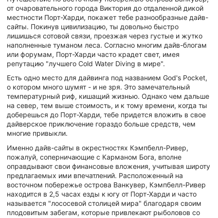
от очаровательного города Виктория до отдаленной дикой
местности Порт-Харди, покажет тебе разнообразные дайв-
сайты. Покинув цивилизацию, ты довольно быстро
лишишься сотовой связи, проезжая через густые и жутко
наполненные туманом леса. Согласно многим дайв-блогам
или форумам, Порт-Харди часто крадет свет, имея
репутацию "лучшего Cold Water Diving в мире".
Есть одно место для дайвинга под названием God's Pocket,
о котором много шумят - и не зря. Это замечательный
температурный риф, кишащий жизнью. Однако чем дальше
на север, тем выше стоимость, и к тому времени, когда ты
доберешься до Порт-Харди, тебе придется вложить в свое
дайверское приключение гораздо больше средств, чем
многие привыкли.
Именно дайв-сайты в окрестностях Кэмпбелл-Ривер,
пожалуй, соперничающие с Карманом Бога, вполне
оправдывают свои финансовые вложения, учитывая широту
предлагаемых ими впечатлений. Расположенный на
восточном побережье острова Ванкувер, Кэмпбелл-Ривер
находится в 2,5 часах езды к югу от Порт-Харди и часто
называется "лососевой столицей мира" благодаря своим
плодовитым забегам, которые привлекают рыболовов со