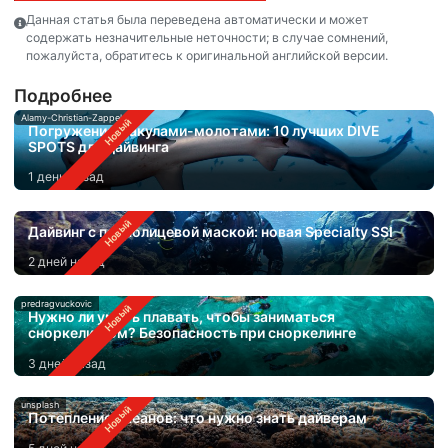
Данная статья была переведена автоматически и может
содержать незначительные неточности; в случае сомнений,
пожалуйста, обратитесь к оригинальной английской версии.
Подробнее
Alamy-Christian-Zappel
Погружения с акулами-молотами: 10 лучших DIVE
SPOTS для дайвинга
1 день назад
Дайвинг с полнолицевой маской: новая Specialty SSI
2 дней назад
predragvuckovic
Нужно ли уметь плавать, чтобы заниматься
сноркелингом? Безопасность при сноркелинге
3 дней назад
unsplash
Потепление океанов: что нужно знать дайверам