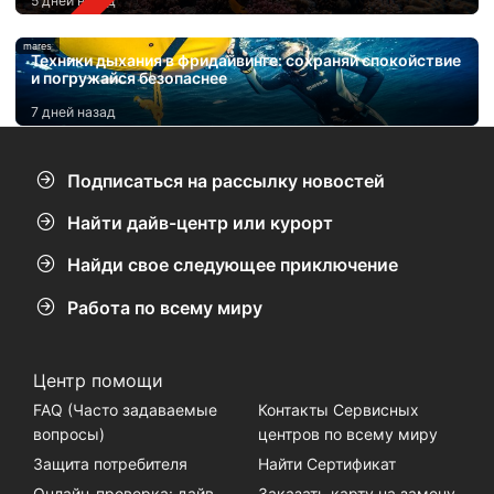
5 дней назад
mares
Техники дыхания в фридайвинге: сохраняй спокойствие
и погружайся безопаснее
7 дней назад
Подписаться на рассылку новостей
Найти дайв-центр или курорт
Найди свое следующее приключение
Работа по всему миру
Центр помощи
FAQ (Часто задаваемые
Контакты Сервисных
вопросы)
центров по всему миру
Защита потребителя
Найти Сертификат
Онлайн-проверка: дайв-
Заказать карту на замену