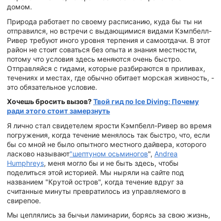
домом.
Природа работает по своему расписанию, куда бы ты ни
отправился, но встречи с выдающимися видами Кэмпбелл-
Ривер требуют иного уровня терпения и самоотдачи. В этот
район не стоит соваться без опыта и знания местности,
потому что условия здесь меняются очень быстро.
Отправляйся с гидами, которые разбираются в приливах,
течениях и местах, где обычно обитает морская живность, -
это обязательное условие.
Хочешь бросить вызов?
Твой гид по Ice Diving: Почему
ради этого стоит замерзнуть
Я лично стал свидетелем ярости Кэмпбелл-Ривер во время
погружения, когда течение менялось так быстро, что, если
бы со мной не было опытного местного дайвера, которого
ласково называют
"шептуном осьминогов
",
Andrea
Humphreys
, меня могло бы и не быть здесь, чтобы
поделиться этой историей. Мы ныряли на сайте под
названием "Крутой остров", когда течение вдруг за
считанные минуты превратилось из управляемого в
свирепое.
Мы цеплялись за бычьи ламинарии, борясь за свою жизнь,