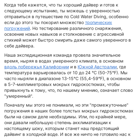
Когда тебе кажется, что ты хороший дайвер и готов к
следующему испытанию, ты можешь с уверенностью
отправиться в путешествие по Cold Water Diving, особенно
если до этого ты покорил множество
тропических
погружений
. Но тестирование различного снаряжения,
освоение новых навыков и столкновение с агрессивной
стихией может быстро смирить даже самого уверенного в
себе дайвера.
Наша экспедиционная команда провела значительное
время, ныряя в водах умеренного климата, в основном
вдоль побережья Калифорнии
и в
Южной Австралии
, где
температура варьировалась от 10 до 24 °C (50-75°F). Мы
часто ныряли в диапазоне 13-15°C (55,4-59°F), в основном
в 5-7-миллиметровых мокрых гидрокостюмах, чтобы
привыкнуть к тому, что, по нашему мнению, означает слово
"умеренный".
Поначалу мы этого не понимали, но эти "промежуточные"
погружения в наших более толстых мокрых гидрокостюмах
были на самом деле необходимы. Или, по крайней мере,
они давали небольшую степень акклиматизации к
настоящему шоку, которым станет наш предстоящий
дайвинг в холодной воде. И все же ничто не готовило нас к