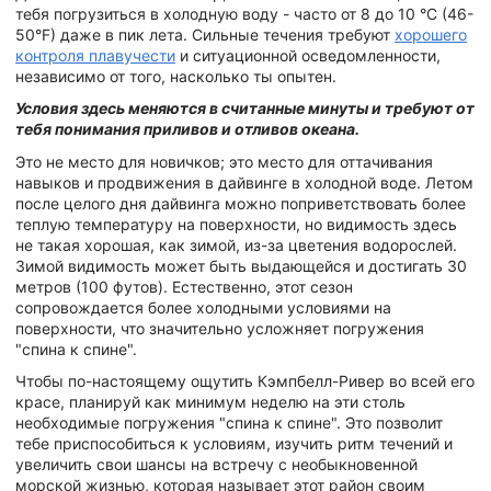
тебя погрузиться в холодную воду - часто от 8 до 10 °C (46-
50°F) даже в пик лета. Сильные течения требуют
хорошего
контроля плавучести
и ситуационной осведомленности,
независимо от того, насколько ты опытен.
Условия здесь меняются в считанные минуты и требуют от
тебя понимания приливов и отливов океана.
Это не место для новичков; это место для оттачивания
навыков и продвижения в дайвинге в холодной воде. Летом
после целого дня дайвинга можно поприветствовать более
теплую температуру на поверхности, но видимость здесь
не такая хорошая, как зимой, из-за цветения водорослей.
Зимой видимость может быть выдающейся и достигать 30
метров (100 футов). Естественно, этот сезон
сопровождается более холодными условиями на
поверхности, что значительно усложняет погружения
"спина к спине".
Чтобы по-настоящему ощутить Кэмпбелл-Ривер во всей его
красе, планируй как минимум неделю на эти столь
необходимые погружения "спина к спине". Это позволит
тебе приспособиться к условиям, изучить ритм течений и
увеличить свои шансы на встречу с необыкновенной
морской жизнью, которая называет этот район своим