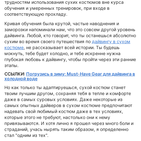
трудностям использования сухих костюмов вне курса
обучения и умеренных тренировок, при входе в
соответствующую прохладу.
Кривая обучения была крутой, частые наводнения и
заморозки напоминали нам, что это совсем другой уровень
дайвинга. Любой, кто говорит, что ты останешься абсолютно
сухим во время своего путешествия по
дайвингу в сухом
костюме
, не рассказывает всей истории. Ты будешь
мокнуть, тебе будет холодно, и тебе искренне нужна
глубокая любовь к дайвингу, чтобы пройти через эти ранние
этапы.
ССЫЛКИ:
Погрузись в зиму: Must-Have Gear для дайвинга в
холодной воде
Но как только ты адаптируешься, сухой костюм станет
твоим лучшим другом, сохраняя тебя в тепле и комфорте
даже в самых суровых условиях. Даже некоторые из
самых опытных дайверов в сухом костюме предпочитают
надевать свой любимый костюм даже в тех условиях,
которые этого не требуют, настолько они к нему
привязываются. И хотя лично я прошел через много боли и
страданий, учась нырять таким образом, я определенно
стал "одним из тех".