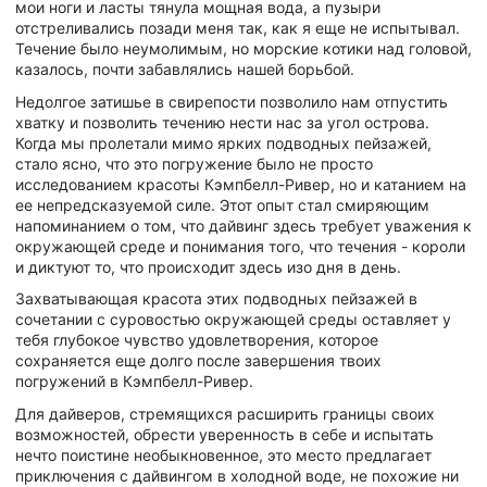
мои ноги и ласты тянула мощная вода, а пузыри
отстреливались позади меня так, как я еще не испытывал.
Течение было неумолимым, но морские котики над головой,
казалось, почти забавлялись нашей борьбой.
Недолгое затишье в свирепости позволило нам отпустить
хватку и позволить течению нести нас за угол острова.
Когда мы пролетали мимо ярких подводных пейзажей,
стало ясно, что это погружение было не просто
исследованием красоты Кэмпбелл-Ривер, но и катанием на
ее непредсказуемой силе. Этот опыт стал смиряющим
напоминанием о том, что дайвинг здесь требует уважения к
окружающей среде и понимания того, что течения - короли
и диктуют то, что происходит здесь изо дня в день.
Захватывающая красота этих подводных пейзажей в
сочетании с суровостью окружающей среды оставляет у
тебя глубокое чувство удовлетворения, которое
сохраняется еще долго после завершения твоих
погружений в Кэмпбелл-Ривер.
Для дайверов, стремящихся расширить границы своих
возможностей, обрести уверенность в себе и испытать
нечто поистине необыкновенное, это место предлагает
приключения с дайвингом в холодной воде, не похожие ни