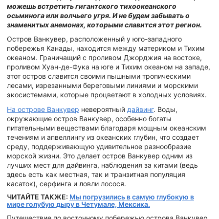
можешь встретить
гигантского тихоокеанского
осьминога или волчьего угря.
И не будем забывать о
знаменитых анемонах, которыми славится этот регион.
Остров Ванкувер, расположенный у юго-западного
побережья Канады, находится между материком и Тихим
океаном. Граничащий с проливом Джорджия на востоке,
проливом Хуан-де-Фука на юге и Тихим океаном на западе,
этот остров славится своими пышными тропическими
лесами, изрезанными береговыми линиями и морскими
экосистемами, которые процветают в холодных условиях.
На острове Ванкувер
невероятный
дайвинг
. Воды,
окружающие остров Ванкувер, особенно богаты
питательными веществами благодаря мощным океанским
течениям и апвеллингу из океанских глубин, что создает
среду, поддерживающую удивительное разнообразие
морской жизни. Это делает остров Ванкувер одним из
лучших мест для дайвинга, наблюдения за китами (ведь
здесь есть как местная, так и транзитная популяция
касаток), серфинга и ловли лосося.
ЧИТАЙТЕ ТАКЖЕ:
Мы погрузились в самую глубокую в
мире голубую дыру в Четумале, Мексика.
Путешествие по восточному побережью острова Ванкувер,