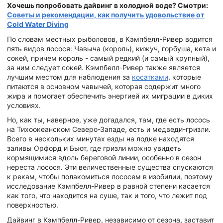
Хочешь попробовать дайвинг в холодной воде? Смотри:
Советы и рекомендации, как получить удовольствие от
Cold Water Diving
По словам местных рыболовов, в Кэмпбелл-Ривер водится
пять видов лосося: Чавыча (король), кижуч, горбуша, кета и
сокей, причем король - самый редкий (и самый крупный),
за ним следует сокей. Кэмпбелл-Ривер также является
лучшим местом для наблюдения за
косатками
, которые
питаются в основном чавычей, которая содержит много
жира и помогает обеспечить энергией их миграции в диких
условиях.
Но, как ты, наверное, уже догадался, там, где есть лосось
на Тихоокеанском Северо-Западе, есть и медведи-гризли.
Всего в нескольких минутах езды на лодке находятся
заливы Орфорд и Бьют, где гризли можно увидеть
кормящимися вдоль береговой линии, особенно в сезон
нереста лосося. Эти величественные существа спускаются
к рекам, чтобы полакомиться лососем в изобилии, поэтому
исследование Кэмпбелл-Ривер в равной степени касается
как того, что находится на суше, так и того, что лежит под
поверхностью.
Дайвинг в Кэмпбелл-Ривер, независимо от сезона, заставит