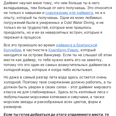
Дайвинг научил меня тому, что чем больше ты в него
вкладываешь, тем больше от него получаешь. Это относится
не только к навыкам и
снаряжению для дайвинга
, но и к
опыту, который ты получаешь. Одни из моих любимых
погружений были в умеренных и Cold Water Diving, и не
только из-за трудностей, которые мне пришлось
преодолеть, но и из-за невероятных встреч, которые я
пережил в процессе.
Все это произошло во время
дайвинга в Британской
Колумбии
, в частности в
Кэмпбелл-Ривер
, который
находится на острове Ванкувер. Если ты не слышал об этом
месте как дайвер, то тебе нужно взять его на заметку,
потому что это один из самых возмутительных дайвингов в
холодной воде, которые я когда-либо испытывал.
Но даже в самый разгар лета вода здесь остается очень
холодной. Поэтому твое снаряжение должно работать, а ты
должен быть уверен в своих силах - этот дайвинг мирового
класса не для слабонервных. Здесь есть келповые леса с
любопытными морскими котиками и сивучами, а также
морские звезды и ракообразные всех цветов, форм и
размеров.
Если ты готов добраться до этого отдаленного места, то