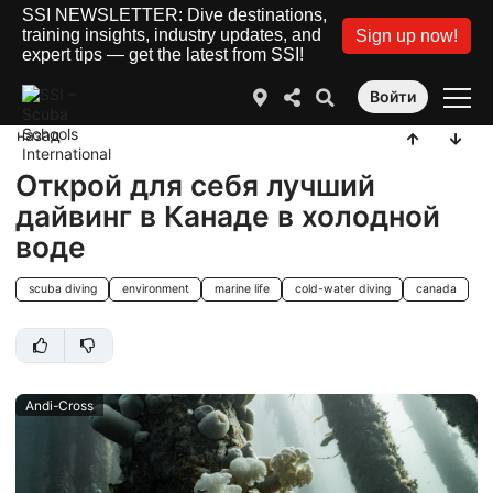
SSI NEWSLETTER: Dive destinations,
training insights, industry updates, and
Sign up now!
expert tips — get the latest from SSI!
Войти
назад
Открой для себя лучший
дайвинг в Канаде в холодной
воде
scuba diving
environment
marine life
cold-water diving
canada
Andi-Cross