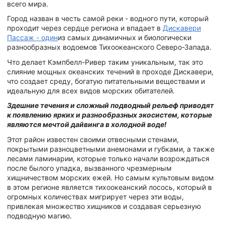
всего мира.
Город назван в честь самой реки - водного пути, который
проходит через сердце региона и впадает в
Дискавери
Пассаж - один
из самых динамичных и биологически
разнообразных водоемов Тихоокеанского Северо-Запада.
Что делает Кэмпбелл-Ривер таким уникальным, так это
слияние мощных океанских течений в проходе Дискавери,
что создает среду, богатую питательными веществами и
идеальную для всех видов морских обитателей.
Здешние течения и сложный подводный рельеф приводят
к появлению ярких и разнообразных экосистем, которые
являются мечтой дайвинга в холодной воде!
Этот район известен своими отвесными стенами,
покрытыми разноцветными анемонами и губками, а также
лесами ламинарии, которые только начали возрождаться
после былого упадка, вызванного чрезмерным
хищничеством морских ежей. Но самым культовым видом
в этом регионе является тихоокеанский лосось, который в
огромных количествах мигрирует через эти воды,
привлекая множество хищников и создавая серьезную
подводную магию.