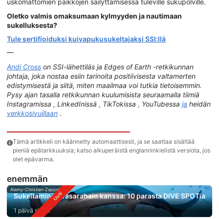
uskomattomien paikkojen säilyttämisessä tuleville sukupolville.
Oletko valmis omaksumaan kylmyyden ja nautimaan
sukelluksesta?
Tule sertifioiduksi kuivapukusukeltajaksi SSI:llä
—
Andi Cross
on SSI-lähettiläs ja Edges of Earth -retkikunnan
johtaja, joka nostaa esiin tarinoita positiivisesta valtamerten
edistymisestä ja siitä, miten maailmaa voi tutkia tietoisemmin.
Pysy ajan tasalla retkikunnan kuulumisista seuraamalla tiimiä
Instagramissa
,
LinkedInissä
,
TikTokissa
,
YouTubessa
ja
heidän
verkkosivuillaan
.
Tämä artikkeli on käännetty automaattisesti, ja se saattaa sisältää
pieniä epätarkkuuksia; katso alkuperäistä englanninkielistä versiota, jos
olet epävarma.
enemmän
Alamy-Christian-Zappel
Sukeltaminen vasarahain kanssa: 10 parasta DIVE SPOTia
1 päivä sitten