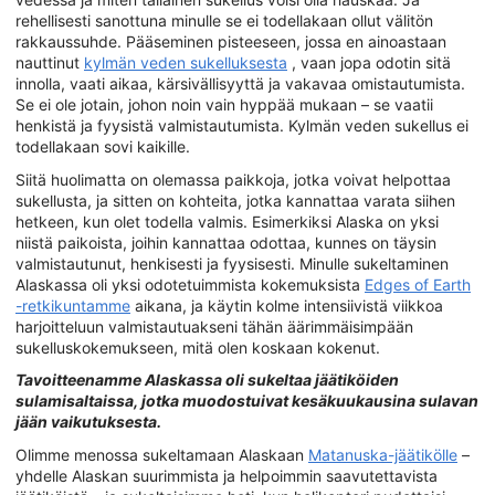
rehellisesti sanottuna minulle se ei todellakaan ollut välitön
rakkaussuhde. Pääseminen pisteeseen, jossa en ainoastaan
nauttinut
kylmän veden sukelluksesta
, vaan jopa odotin sitä
innolla, vaati aikaa, kärsivällisyyttä ja vakavaa omistautumista.
Se ei ole jotain, johon noin vain hyppää mukaan – se vaatii
henkistä ja fyysistä valmistautumista. Kylmän veden sukellus ei
todellakaan sovi kaikille.
Siitä huolimatta on olemassa paikkoja, jotka voivat helpottaa
sukellusta, ja sitten on kohteita, jotka kannattaa varata siihen
hetkeen, kun olet todella valmis. Esimerkiksi Alaska on yksi
niistä paikoista, joihin kannattaa odottaa, kunnes on täysin
valmistautunut, henkisesti ja fyysisesti. Minulle sukeltaminen
Alaskassa oli yksi odotetuimmista kokemuksista
Edges of Earth
-retkikuntamme
aikana, ja käytin kolme intensiivistä viikkoa
harjoitteluun valmistautuakseni tähän äärimmäisimpään
sukelluskokemukseen, mitä olen koskaan kokenut.
Tavoitteenamme Alaskassa oli sukeltaa jäätiköiden
sulamisaltaissa, jotka muodostuivat kesäkuukausina sulavan
jään vaikutuksesta.
Olimme menossa sukeltamaan Alaskaan
Matanuska-jäätikölle
–
yhdelle Alaskan suurimmista ja helpoimmin saavutettavista