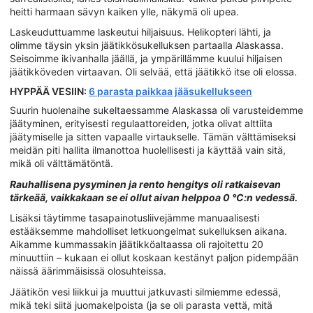
heitti harmaan sävyn kaiken ylle, näkymä oli upea.
Laskeuduttuamme laskeutui hiljaisuus. Helikopteri lähti, ja
olimme täysin yksin jäätikkösukelluksen partaalla Alaskassa.
Seisoimme ikivanhalla jäällä, ja ympärillämme kuului hiljaisen
jäätikköveden virtaavan. Oli selvää, että jäätikkö itse oli elossa.
HYPPÄÄ VESIIN:
6 parasta paikkaa jääsukellukseen
Suurin huolenaihe sukeltaessamme Alaskassa oli varusteidemme
jäätyminen, erityisesti regulaattoreiden, jotka olivat alttiita
jäätymiselle ja sitten vapaalle virtaukselle. Tämän välttämiseksi
meidän piti hallita ilmanottoa huolellisesti ja käyttää vain sitä,
mikä oli välttämätöntä.
Rauhallisena pysyminen ja rento hengitys oli ratkaisevan
tärkeää, vaikkakaan se ei ollut aivan helppoa 0 °C:n vedessä.
Lisäksi täytimme tasapainotusliivejämme manuaalisesti
estääksemme mahdolliset letkuongelmat sukelluksen aikana.
Aikamme kummassakin jäätikköaltaassa oli rajoitettu 20
minuuttiin – kukaan ei ollut koskaan kestänyt paljon pidempään
näissä äärimmäisissä olosuhteissa.
Jäätikön vesi liikkui ja muuttui jatkuvasti silmiemme edessä,
mikä teki siitä juomakelpoista (ja se oli parasta vettä, mitä