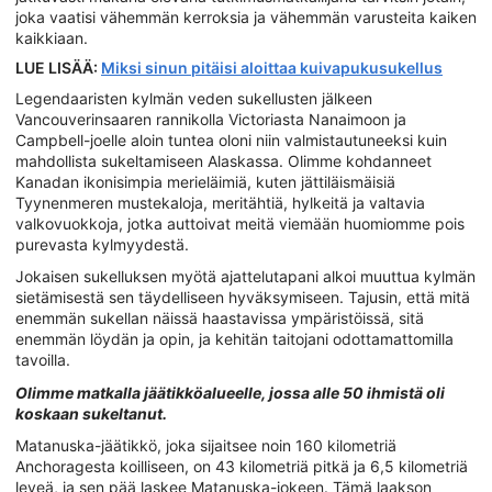
joka vaatisi vähemmän kerroksia ja vähemmän varusteita kaiken
kaikkiaan.
LUE LISÄÄ:
Miksi sinun pitäisi aloittaa kuivapukusukellus
Legendaaristen kylmän veden sukellusten jälkeen
Vancouverinsaaren rannikolla Victoriasta Nanaimoon ja
Campbell-joelle aloin tuntea oloni niin valmistautuneeksi kuin
mahdollista sukeltamiseen Alaskassa. Olimme kohdanneet
Kanadan ikonisimpia merieläimiä, kuten jättiläismäisiä
Tyynenmeren mustekaloja, meritähtiä, hylkeitä ja valtavia
valkovuokkoja, jotka auttoivat meitä viemään huomiomme pois
purevasta kylmyydestä.
Jokaisen sukelluksen myötä ajattelutapani alkoi muuttua kylmän
sietämisestä sen täydelliseen hyväksymiseen. Tajusin, että mitä
enemmän sukellan näissä haastavissa ympäristöissä, sitä
enemmän löydän ja opin, ja kehitän taitojani odottamattomilla
tavoilla.
Olimme matkalla jäätikköalueelle, jossa alle 50 ihmistä oli
koskaan sukeltanut.
Matanuska-jäätikkö, joka sijaitsee noin 160 kilometriä
Anchoragesta koilliseen, on 43 kilometriä pitkä ja 6,5 kilometriä
leveä, ja sen pää laskee Matanuska-jokeen. Tämä laakson