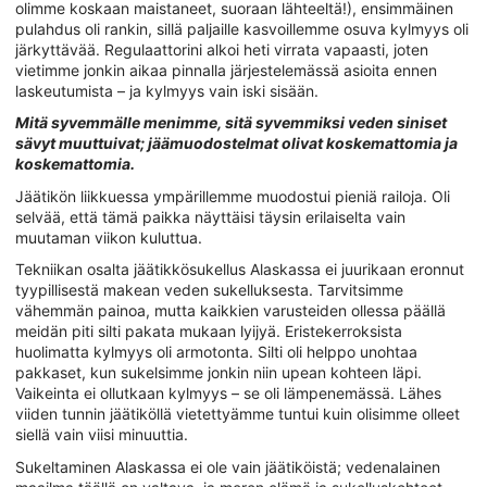
olimme koskaan maistaneet, suoraan lähteeltä!), ensimmäinen
pulahdus oli rankin, sillä paljaille kasvoillemme osuva kylmyys oli
järkyttävää. Regulaattorini alkoi heti virrata vapaasti, joten
vietimme jonkin aikaa pinnalla järjestelemässä asioita ennen
laskeutumista – ja kylmyys vain iski sisään.
Mitä syvemmälle menimme, sitä syvemmiksi veden siniset
sävyt muuttuivat; jäämuodostelmat olivat koskemattomia ja
koskemattomia.
Jäätikön liikkuessa ympärillemme muodostui pieniä railoja. Oli
selvää, että tämä paikka näyttäisi täysin erilaiselta vain
muutaman viikon kuluttua.
Tekniikan osalta jäätikkösukellus Alaskassa ei juurikaan eronnut
tyypillisestä makean veden sukelluksesta. Tarvitsimme
vähemmän painoa, mutta kaikkien varusteiden ollessa päällä
meidän piti silti pakata mukaan lyijyä. Eristekerroksista
huolimatta kylmyys oli armotonta. Silti oli helppo unohtaa
pakkaset, kun sukelsimme jonkin niin upean kohteen läpi.
Vaikeinta ei ollutkaan kylmyys – se oli lämpenemässä. Lähes
viiden tunnin jäätiköllä vietettyämme tuntui kuin olisimme olleet
siellä vain viisi minuuttia.
Sukeltaminen Alaskassa ei ole vain jäätiköistä; vedenalainen