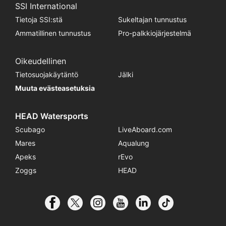
SSI International
Tietoja SSI:stä
Sukeltajan tunnustus
Ammatillinen tunnustus
Pro-palkkiojärjestelmä
Oikeudellinen
Tietosuojakäytäntö
Jälki
Muuta evästeasetuksia
HEAD Watersports
Scubago
LiveAboard.com
Mares
Aqualung
Apeks
rEvo
Zoggs
HEAD