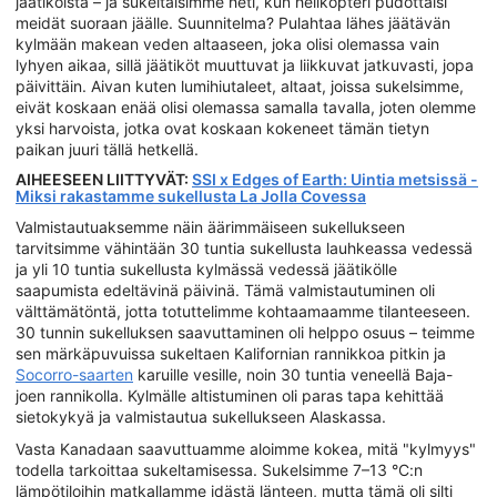
jäätiköistä – ja sukeltaisimme heti, kun helikopteri pudottaisi
meidät suoraan jäälle. Suunnitelma? Pulahtaa lähes jäätävän
kylmään makean veden altaaseen, joka olisi olemassa vain
lyhyen aikaa, sillä jäätiköt muuttuvat ja liikkuvat jatkuvasti, jopa
päivittäin. Aivan kuten lumihiutaleet, altaat, joissa sukelsimme,
eivät koskaan enää olisi olemassa samalla tavalla, joten olemme
yksi harvoista, jotka ovat koskaan kokeneet tämän tietyn
paikan juuri tällä hetkellä.
AIHEESEEN LIITTYVÄT:
SSI x Edges of Earth: Uintia metsissä -
Miksi rakastamme sukellusta La Jolla Covessa
Valmistautuaksemme näin äärimmäiseen sukellukseen
tarvitsimme vähintään 30 tuntia sukellusta lauhkeassa vedessä
ja yli 10 tuntia sukellusta kylmässä vedessä jäätikölle
saapumista edeltävinä päivinä. Tämä valmistautuminen oli
välttämätöntä, jotta totuttelimme kohtaamaamme tilanteeseen.
30 tunnin sukelluksen saavuttaminen oli helppo osuus – teimme
sen märkäpuvuissa sukeltaen Kalifornian rannikkoa pitkin ja
Socorro-saarten
karuille vesille, noin 30 tuntia veneellä Baja-
joen rannikolla. Kylmälle altistuminen oli paras tapa kehittää
sietokykyä ja valmistautua sukellukseen Alaskassa.
Vasta Kanadaan saavuttuamme aloimme kokea, mitä "kylmyys"
todella tarkoittaa sukeltamisessa. Sukelsimme 7–13 °C:n
lämpötiloihin matkallamme idästä länteen, mutta tämä oli silti