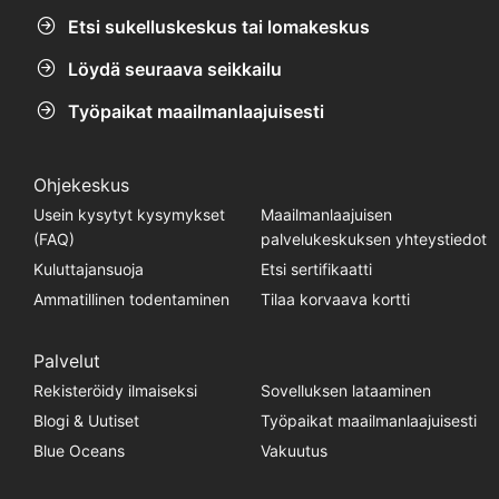
Etsi sukelluskeskus tai lomakeskus
Löydä seuraava seikkailu
Työpaikat maailmanlaajuisesti
Ohjekeskus
Usein kysytyt kysymykset
Maailmanlaajuisen
(FAQ)
palvelukeskuksen yhteystiedot
Kuluttajansuoja
Etsi sertifikaatti
Ammatillinen todentaminen
Tilaa korvaava kortti
Palvelut
Rekisteröidy ilmaiseksi
Sovelluksen lataaminen
Blogi & Uutiset
Työpaikat maailmanlaajuisesti
Blue Oceans
Vakuutus