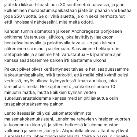
jäätikkö liikkuu hitaasti noin 30 senttimetriä päivässä, ja jään
kulkeminen muodostumispaikastaan jäätikön päähän voi kestää
jopa 250 vuotta. Se oli villiä aluetta, ja olin sekä hermostunut
että innoissani nähdessäni, mitä meitä odotti.
Kahden tunnin ajomatkan jälkeen Anchoragesta pohjoiseen
ohitimme Matanuska-jäätikön, joka levittäytyi laaksoon
henkeäsalpaavalla ja pelottavalla tavalla. Jo pelkkä sen
näkeminen sai minut palelemaan. Saavuimme helikopterin
lähtöpaikalle ja aloimme heti varustautua – kilpailimme ajan
kanssa saadaksemme kaiken irti ajastamme ulkona.
Paksut pilvet olivat kerääntyneet taivaalle heti saapuessamme
laskeutumispaikalle, mikä tarkoitti, että meillä olisi kylmä paitsi
vedessä, myös ulkona kylmyydessä ilman aurinkoa, joka
lämmittäisi meitä. Helikopterilento jäätikölle oli nopea 10
minuutin matka, mutta kaikkien kylmän veden
sukellusvarusteidemme kanssa meidän piti jakautua osiin
tasapainottaaksemme painon.
Lento itsessään oli yksi uskomattomimmista
maisemakokemuksistani. Lensimme rehevien vihreiden vuorten
ja luonnonkukkien yli, ja sitten hetkessä leijuimme mustan,
valkoisen ja sinisen jään yllä. Alapuolella olevat altaat näyttivät
surrealistisilta, lähes toismaailmallisilta. Vaikka paksu pilvipeite