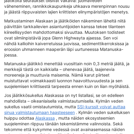
jäätiköitä seuraukset olisivat vakavia: juomaveden
väheneminen, rannikkokaupunkeja uhkaava merenpinnan nousu
ja jäästä riippuvaisten lajien kriittisten elinympäristöjen menetys.
Matkustaminen Alaskaan ja jäätiköiden näkeminen läheltä niitä
päivittäin tarkkailevien asiantuntijoiden kanssa tekee tilanteen
kiireellisyyden mahdottomaksi sivuuttaa. Muutoksen todisteet
ovat silmiinpistäviä jopa Glenn Highwayta ajaessa. Sen voi
nähdä kallioihin kaiverretuissa juovissa, sedimenttikerroksissa ja
eroosion uhmanneen maaperän läpi uurtuneessa Matanuska-
joessa.
Matanuska-jäätikkö menettää vuosittain noin 0,3 metriä jäätä, ja
merkkejä tästä on kaikkialla – ohenevaa jäätä, laajenevia
moreeneja ja muuttuvia maisemia. Nämä karut piirteet
muistuttavat voimakkaasti luonnon haavoittuvuudesta ja sen
suojelemisen kriittisestä tarpeesta ennen kuin on liian myöhäistä.
Jos jäätikkösukellus Alaskassa on nyt listallasi, se on edelleen
mahdollista – oikeanlaisella valmistautumisella. Kylmän veden
sukellus vaatii omistautumista, mutta
SSI-kurssit voivat auttaa
sinua valmistautumaan haasteeseen
. Kylmän veden sukelluksen
huippu odottaa
Alaskassa
, mutta näiden ekosysteemien
suojeleminen riippuu tänään tekemistämme valinnoista. Sekä
tekomme että kykymme vedessä ovat avainasemassa näiden