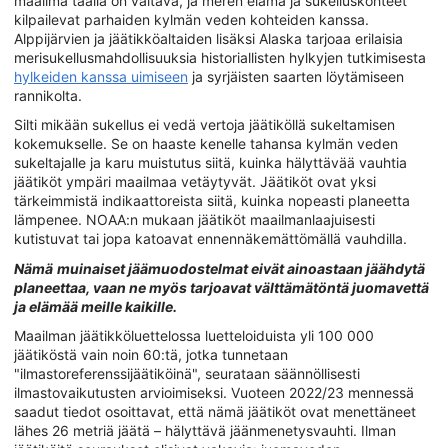
maailma täällä on valtava, ja meren elämä ja sukelluskohteet
kilpailevat parhaiden kylmän veden kohteiden kanssa.
Alppijärvien ja jäätikköaltaiden lisäksi Alaska tarjoaa erilaisia
merisukellusmahdollisuuksia historiallisten hylkyjen tutkimisesta
hylkeiden kanssa uimiseen
ja syrjäisten saarten löytämiseen
rannikolta.
Silti mikään sukellus ei vedä vertoja jäätiköllä sukeltamisen
kokemukselle. Se on haaste kenelle tahansa kylmän veden
sukeltajalle ja karu muistutus siitä, kuinka hälyttävää vauhtia
jäätiköt ympäri maailmaa vetäytyvät. Jäätiköt ovat yksi
tärkeimmistä indikaattoreista siitä, kuinka nopeasti planeetta
lämpenee. NOAA:n mukaan jäätiköt maailmanlaajuisesti
kutistuvat tai jopa katoavat ennennäkemättömällä vauhdilla.
Nämä
muinaiset jäämuodostelmat eivät ainoastaan jäähdytä
planeettaa, vaan ne myös tarjoavat välttämätöntä juomavettä
ja elämää meille kaikille.
Maailman jäätikköluettelossa luetteloiduista yli 100 000
jäätiköstä vain noin 60:tä, jotka tunnetaan
"ilmastoreferenssijäätiköinä", seurataan säännöllisesti
ilmastovaikutusten arvioimiseksi. Vuoteen 2022/23 mennessä
saadut tiedot osoittavat, että nämä jäätiköt ovat menettäneet
lähes 26 metriä jäätä – hälyttävä jäänmenetysvauhti. Ilman