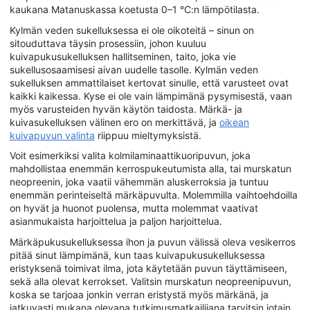
kaukana Matanuskassa koetusta 0–1 °C:n lämpötilasta.
Kylmän veden sukelluksessa ei ole oikoteitä – sinun on
sitouduttava täysin prosessiin, johon kuuluu
kuivapukusukelluksen hallitseminen, taito, joka vie
sukellusosaamisesi aivan uudelle tasolle. Kylmän veden
sukelluksen ammattilaiset kertovat sinulle, että varusteet ovat
kaikki kaikessa. Kyse ei ole vain lämpimänä pysymisestä, vaan
myös varusteiden hyvän käytön taidosta. Märkä- ja
kuivasukelluksen välinen ero on merkittävä, ja
oikean
kuivapuvun valinta
riippuu mieltymyksistä.
Voit esimerkiksi valita kolmilaminaattikuoripuvun, joka
mahdollistaa enemmän kerrospukeutumista alla, tai murskatun
neopreenin, joka vaatii vähemmän aluskerroksia ja tuntuu
enemmän perinteiseltä märkäpuvulta. Molemmilla vaihtoehdoilla
on hyvät ja huonot puolensa, mutta molemmat vaativat
asianmukaista harjoittelua ja paljon harjoittelua.
Märkäpukusukelluksessa ihon ja puvun välissä oleva vesikerros
pitää sinut lämpimänä, kun taas kuivapukusukelluksessa
eristyksenä toimivat ilma, jota käytetään puvun täyttämiseen,
sekä alla olevat kerrokset. Valitsin murskatun neopreenipuvun,
koska se tarjoaa jonkin verran eristystä myös märkänä, ja
jatkuvasti mukana olevana tutkimusmatkailijana tarvitsin jotain,