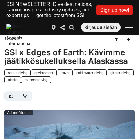
SSI NEWSLETTER: Dive destinations,
training insights, industry updates, and
Sign up now!
expert tips — get the latest from SSI!
Kirjaudu sisään
takaisin
SSI x Edges of Earth: Kävimme
jäätikkösukelluksella Alaskassa
scuba diving
environment
travel
cold-water diving
glacier diving
alaska
extreme diving
Adam-Moore