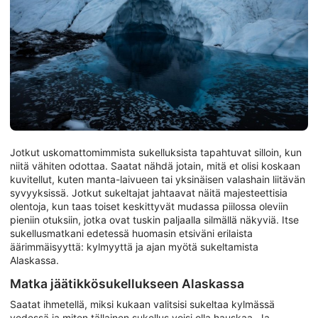
Jotkut uskomattomimmista sukelluksista tapahtuvat silloin, kun
niitä vähiten odottaa. Saatat nähdä jotain, mitä et olisi koskaan
kuvitellut, kuten manta-laivueen tai yksinäisen valashain liitävän
syvyyksissä. Jotkut sukeltajat jahtaavat näitä majesteettisia
olentoja, kun taas toiset keskittyvät mudassa piilossa oleviin
pieniin otuksiin, jotka ovat tuskin paljaalla silmällä näkyviä. Itse
sukellusmatkani edetessä huomasin etsiväni erilaista
äärimmäisyyttä: kylmyyttä ja ajan myötä sukeltamista
Alaskassa.
Matka jäätikkösukellukseen Alaskassa
Saatat ihmetellä, miksi kukaan valitsisi sukeltaa kylmässä
vedessä ja miten tällainen sukellus voisi olla hauskaa. Ja