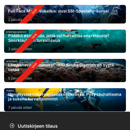
Full Face Mask-sukellus: uusi SSI-Specialty-kurssi
2 päivää sitten
predragvuckovic
Pitääkö osata uida, jotta voi harrastaa snorklausta?
Snorklauksen turvallisuus
3 päivää sitten
unsplash
Lämpenevät valtameret: mitä Scuba Diverien on syytä
tietää
5 päivää sitten
mares
Hengitystekniikat vapaasukelluksessa: Pysy rauhallisena
ja sukelta turvallisemmin
7 päivää sitten
Uutiskirjeen tilaus