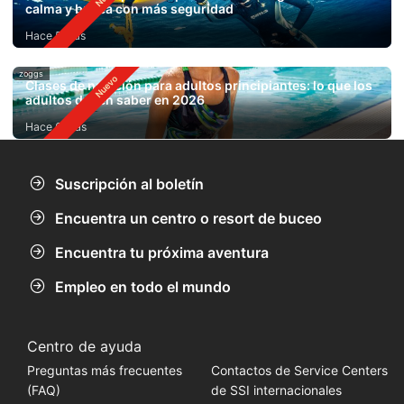
calma y bucea con más seguridad
Hace 5 días
zoggs
Clases de natación para adultos principiantes: lo que los
adultos deben saber en 2026
Hace 6 días
Suscripción al boletín
Encuentra un centro o resort de buceo
Encuentra tu próxima aventura
Empleo en todo el mundo
Centro de ayuda
Preguntas más frecuentes
Contactos de Service Centers
(FAQ)
de SSI internacionales