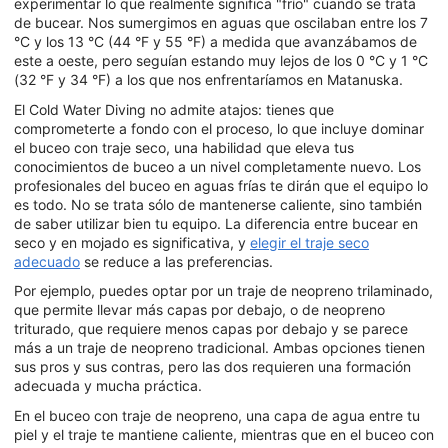
experimentar lo que realmente significa "frío" cuando se trata
de bucear. Nos sumergimos en aguas que oscilaban entre los 7
°C y los 13 °C (44 °F y 55 °F) a medida que avanzábamos de
este a oeste, pero seguían estando muy lejos de los 0 °C y 1 °C
(32 °F y 34 °F) a los que nos enfrentaríamos en Matanuska.
El Cold Water Diving no admite atajos: tienes que
comprometerte a fondo con el proceso, lo que incluye dominar
el buceo con traje seco, una habilidad que eleva tus
conocimientos de buceo a un nivel completamente nuevo. Los
profesionales del buceo en aguas frías te dirán que el equipo lo
es todo. No se trata sólo de mantenerse caliente, sino también
de saber utilizar bien tu equipo. La diferencia entre bucear en
seco y en mojado es significativa, y
elegir el traje seco
adecuado
se reduce a las preferencias.
Por ejemplo, puedes optar por un traje de neopreno trilaminado,
que permite llevar más capas por debajo, o de neopreno
triturado, que requiere menos capas por debajo y se parece
más a un traje de neopreno tradicional. Ambas opciones tienen
sus pros y sus contras, pero las dos requieren una formación
adecuada y mucha práctica.
En el buceo con traje de neopreno, una capa de agua entre tu
piel y el traje te mantiene caliente, mientras que en el buceo con