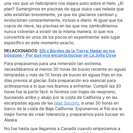
una vez que un helicóptero nos dejara justo sobre el hielo. ¿El
plan? Sumergirnos en piscinas de agua dulce casi helada que
sólo existirían brevemente, ya que los glaciares cambian y
evolucionan constantemente, incluso a diario. Al igual que los
copos de nieve, las piscinas en las que nos zambulliríamos
nunca volverían a existir de la misma manera, lo que nos
convertiría en unos de los pocos en experimentar este lugar
específico en este momento exacto.
RELACIONADOS:
SSI x Bordes de la Tierra: Nadar en los
bosques - Por qué nos encanta bucear en La Jolla Cove
Para prepararnos para una inmersión tan extrema,
necesitábamos al menos 30 horas de buceo reciente en aguas
templadas y más de 10 horas de buceo en aguas frías en los
días previos al glaciar. Esta preparación era esencial para
aclimatarnos a lo que nos íbamos a enfrentar. Cumplir las 30
horas fue la parte fácil: lo hicimos con trajes de neopreno,
buceando arriba y abajo por la costa de California y en las
escarpadas aguas de las
Islas Socorro
, a unas 30 horas en
barco de la costa de Baja California. Exponernos al frío era la
mejor forma de crear tolerancia y prepararnos para bucear en
Alaska.
No fue hasta que llegamos a Canadá cuando empezamos a