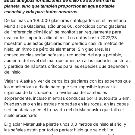
Estas
antiguas formaciones de hielo no sólo enfrían el
planeta, sino que también proporcionan agua potable
esencial y vida para todos nosotros.
De los más de 100.000 glaciares catalogados en el Inventario
Mundial de Glaciares, sólo unos 60, conocidos como glaciares
de "referencia climática", se monitorizan regularmente para
evaluar los impactos climáticos. Los datos hasta 2022/23
muestran que estos glaciares han perdido casi 26 metros de
hielo, un ritmo de pérdida alarmante. Sin glaciares, las
consecuencias serían nefastas: reducción del agua potable,
aumento del nivel del mar que amenaza a las ciudades costeras
y pérdida de hábitats críticos para las especies que dependen
del hielo.
Viajar a Alaska y ver de cerca los glaciares con los expertos que
los monitorizan a diario hace que sea imposible ignorar la
urgencia de la situación. La evidencia del cambio es
sorprendente, incluso mientras conduces por la autopista Glenn.
Puedes verlo en las estrías grabadas en las rocas, en las capas
sedimentarias y en el trenzado del río Matanuska que talla el
suelo erosionado.
El glaciar Matanuska pierde unos 0,3 metros de hielo al año, y
las señales están por todas partes: hielo que se debilita,