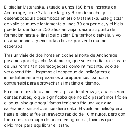
El glaciar Matanuska, situado a unos 160 km al noreste de
Anchorage, tiene 27 km de largo y 6 km de ancho, y su
desembocadura desemboca en el río Matanuska. Este glaciar
de valle se mueve lentamente a unos 30 cm por día, y el hielo
puede tardar hasta 250 años en viajar desde su punto de
formación hasta el final del glaciar. Era territorio salvaje, y yo
estaba nerviosa y excitada a la vez por ver lo que nos
esperaba.
Tras un viaje de dos horas en coche al norte de Anchorage,
pasamos por el glaciar Matanuska, que se extendía por el valle
de una forma tan sobrecogedora como intimidante. Sólo de
verlo sentí frío. Llegamos al despegue del helicóptero e
inmediatamente empezamos a prepararnos: íbamos a
contrarreloj para aprovechar al máximo el tiempo.
En cuanto nos detuvimos en la pista de aterrizaje, aparecieron
densas nubes, lo que significaba que no sólo pasaríamos frío en
el agua, sino que seguiríamos teniendo frío una vez que
saliéramos, sin sol que nos diera calor. El vuelo en helicóptero
hasta el glaciar fue un trayecto rápido de 10 minutos, pero con
todo nuestro equipo de buceo en agua fría, tuvimos que
dividirnos para equilibrar el lastre.