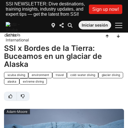
SSI NEWSLETTER: Dive destinations,
training insights, industry updates, and
Sign up now!
expert tips — get the latest from SSI!
Iniciar sesión
detrás
SSI x Bordes de la Tierra:
Buceamos en un glaciar de
Alaska
scuba diving
environment
travel
cold-water diving
glacier diving
alaska
extreme diving
Adam-Moore