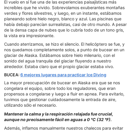
El vuelo en sí fue una de las experiencias paisajísticas más
increíbles que he vivido. Sobrevolamos exuberantes montañas
verdes y flores silvestres, y luego, en un instante, estábamos
planeando sobre hielo negro, blanco y azul. Las piscinas que
había debajo parecían surrealistas, casi de otro mundo. A pesar
de la densa capa de nubes que lo cubría todo de un tono gris,
la vista era impresionante.
Cuando aterrizamos, se hizo el silencio. El helicóptero se fue, y
nos quedamos completamente solos, a punto de bucear en un
glaciar de Alaska. Estábamos sobre hielo milenario, con el
sonido del agua tranquila del glaciar fluyendo a nuestro
alrededor. Estaba claro que el propio glaciar estaba vivo.
BUCEA:
6 mejores lugares para practicar Ice Diving
La mayor preocupación de bucear en Alaska era que se nos
congelara el equipo, sobre todo los reguladores, que eran
propensos a congelarse y luego a fluir en apnea. Para evitarlo,
tuvimos que gestionar cuidadosamente la entrada de aire,
utilizando sólo el necesario.
Mantener la calma y la respiración relajada fue crucial,
aunque no precisamente fácil en aguas a 0 °C (32 °F).
Además, inflamos manualmente nuestros chalecos para evitar