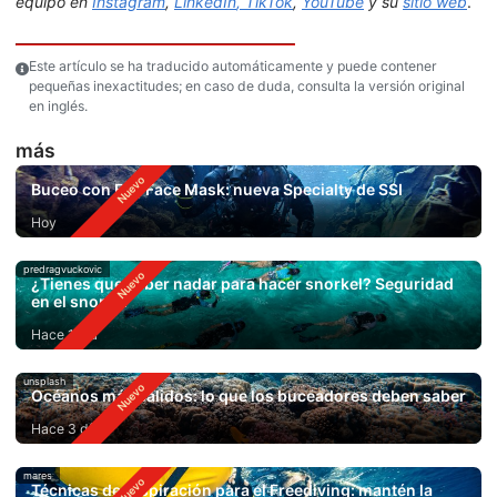
equipo en
Instagram
,
LinkedIn
, TikTok
,
YouTube
y su
sitio web
.
Este artículo se ha traducido automáticamente y puede contener
pequeñas inexactitudes; en caso de duda, consulta la versión original
en inglés.
más
Buceo con Full Face Mask: nueva Specialty de SSI
Hoy
predragvuckovic
¿Tienes que saber nadar para hacer snorkel? Seguridad
en el snorkel
Hace 1 día
unsplash
Océanos más cálidos: lo que los buceadores deben saber
Hace 3 días
mares
Técnicas de respiración para el Freediving: mantén la