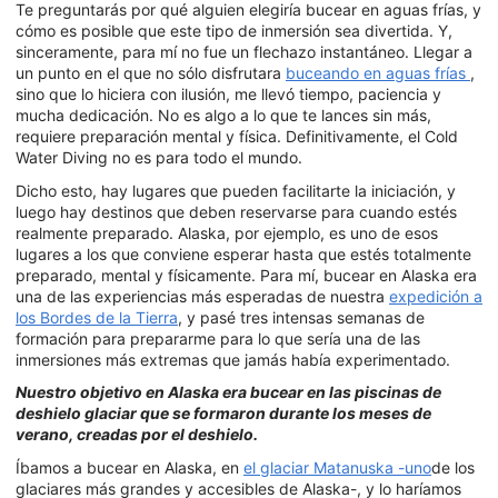
Te preguntarás por qué alguien elegiría bucear en aguas frías, y
cómo es posible que este tipo de inmersión sea divertida. Y,
sinceramente, para mí no fue un flechazo instantáneo. Llegar a
un punto en el que no sólo disfrutara
buceando en aguas frías
,
sino que lo hiciera con ilusión, me llevó tiempo, paciencia y
mucha dedicación. No es algo a lo que te lances sin más,
requiere preparación mental y física. Definitivamente, el Cold
Water Diving no es para todo el mundo.
Dicho esto, hay lugares que pueden facilitarte la iniciación, y
luego hay destinos que deben reservarse para cuando estés
realmente preparado. Alaska, por ejemplo, es uno de esos
lugares a los que conviene esperar hasta que estés totalmente
preparado, mental y físicamente. Para mí, bucear en Alaska era
una de las experiencias más esperadas de nuestra
expedición a
los Bordes de la Tierra
, y pasé tres intensas semanas de
formación para prepararme para lo que sería una de las
inmersiones más extremas que jamás había experimentado.
Nuestro objetivo en Alaska era bucear en las piscinas de
deshielo glaciar que se formaron durante los meses de
verano, creadas por el deshielo.
Íbamos a bucear en Alaska, en
el glaciar Matanuska -uno
de los
glaciares más grandes y accesibles de Alaska-, y lo haríamos