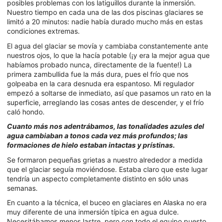
posibles problemas con los latiguillos durante la inmersión.
Nuestro tiempo en cada una de las dos piscinas glaciares se
limitó a 20 minutos: nadie había durado mucho más en estas
condiciones extremas.
El agua del glaciar se movía y cambiaba constantemente ante
nuestros ojos, lo que la hacía potable (¡y era la mejor agua que
habíamos probado nunca, directamente de la fuente!) La
primera zambullida fue la más dura, pues el frío que nos
golpeaba en la cara desnuda era espantoso. Mi regulador
empezó a soltarse de inmediato, así que pasamos un rato en la
superficie, arreglando las cosas antes de descender, y el frío
caló hondo.
Cuanto más nos adentrábamos, las tonalidades azules del
agua cambiaban a tonos cada vez más profundos; las
formaciones de hielo estaban intactas y prístinas.
Se formaron pequeñas grietas a nuestro alrededor a medida
que el glaciar seguía moviéndose. Estaba claro que este lugar
tendría un aspecto completamente distinto en sólo unas
semanas.
En cuanto a la técnica, el buceo en glaciares en Alaska no era
muy diferente de una inmersión típica en agua dulce.
Necesitábamos menos lastre, pero con todo el equipo puesto,