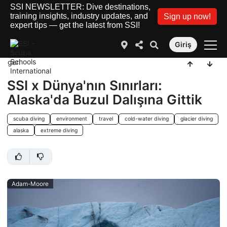
SSI NEWSLETTER: Dive destinations,
training insights, industry updates, and
Sign up now!
expert tips — get the latest from SSI!
Giriş
geri
SSI x Dünya'nın Sınırları:
Alaska'da Buzul Dalışına Gittik
scuba diving
environment
travel
cold-water diving
glacier diving
alaska
extreme diving
Adam-Moore