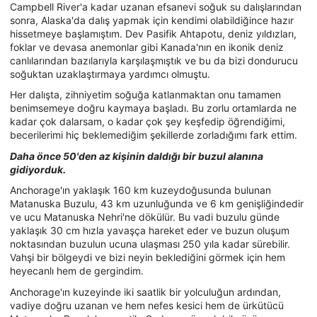
Campbell River'a kadar uzanan efsanevi soğuk su dalışlarından
sonra, Alaska'da dalış yapmak için kendimi olabildiğince hazır
hissetmeye başlamıştım. Dev Pasifik Ahtapotu, deniz yıldızları,
foklar ve devasa anemonlar gibi Kanada'nın en ikonik deniz
canlılarından bazılarıyla karşılaşmıştık ve bu da bizi dondurucu
soğuktan uzaklaştırmaya yardımcı olmuştu.
Her dalışta, zihniyetim soğuğa katlanmaktan onu tamamen
benimsemeye doğru kaymaya başladı. Bu zorlu ortamlarda ne
kadar çok dalarsam, o kadar çok şey keşfedip öğrendiğimi,
becerilerimi hiç beklemediğim şekillerde zorladığımı fark ettim.
Daha önce 50'den az kişinin daldığı bir buzul alanına
gidiyorduk.
Anchorage'ın yaklaşık 160 km kuzeydoğusunda bulunan
Matanuska Buzulu, 43 km uzunluğunda ve 6 km genişliğindedir
ve ucu Matanuska Nehri'ne dökülür. Bu vadi buzulu günde
yaklaşık 30 cm hızla yavaşça hareket eder ve buzun oluşum
noktasından buzulun ucuna ulaşması 250 yıla kadar sürebilir.
Vahşi bir bölgeydi ve bizi neyin beklediğini görmek için hem
heyecanlı hem de gergindim.
Anchorage'ın kuzeyinde iki saatlik bir yolculuğun ardından,
vadiye doğru uzanan ve hem nefes kesici hem de ürkütücü