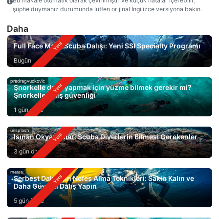
Bu makale otomatik olarak çevrilmiştir ve küçük hatalar içerebilir;
şüphe duymanız durumunda lütfen orijinal İngilizce versiyona bakın.
Daha
Full Face Mask Scuba Dalışı: Yeni SSI Specialty Programı
Bugün
predragvuckovic
Şnorkelle dalış yapmak için yüzme bilmek gerekir mi?
Şnorkelle dalış güvenliği
1 gün önce
unsplash
Isınan Okyanuslar: Scuba Diverlerin Bilmesi Gerekenler
3 gün önce
mares
Serbest Dalış için Nefes Alma Teknikleri: Sakin Kalın ve
Daha Güvenli Dalış Yapın
5 gün önce