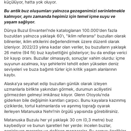
küçülüyor, hatta yok oluyor.
Bu
antik buz oluşumları yalnızca gezegenimizi serinletmekle
kalmıyor, aynı zamanda hepimiz için temel içme suyu ve
yaşam sağlıyor.
Dünya Buzul Envanteri'nde kataloglanan 100.000'den fazla
buzuldan yalnızca yaklaşık 60'ı, "iklim referansı" buzulları olarak
bilinenler, iklim etkilerini değerlendirmek üzere düzenli olarak
izleniyor. 2022/23 yılına kadar olan veriler, bu buzulların yaklaşık
26 metre (94 fit) buz kaybettiğini gösteriyor; bu da endişe verici
bir kayıp oranı. Buzullar olmasaydı, sonuçlar vahim olurdu: içme
suyunun azalması, kıyı şehirlerini tehdit eden yükselen deniz
seviyeleri ve buza bağımlı türler için kritik yaşam alanlarının
kaybı.
Alaska'ya seyahat edip buzulları günlük olarak izleyen
uzmanlarla birlikte yakından görmek, durumun aciliyetini
görmezden gelmeyi imkânsız kılıyor. Glenn Otoyolu'nda
giderken bile değişimin kanıtları çarpıcı. Bunu kayalara kazınmış
çiziklerde, tortul katmanlarda ve aşınmış toprağı oyarak
ilerleyen Matanuska Nehri'nin örgülü yapısında görebilirsiniz.
Matanuska Buzulu her yıl yaklaşık 30 cm (0,3 metre) buz
kaybediyor ve bunun işaretleri her yerde: incelen buzlar,
genişleyen morenler ve değişen manzaralar. Bu çarpıcı özellikler,