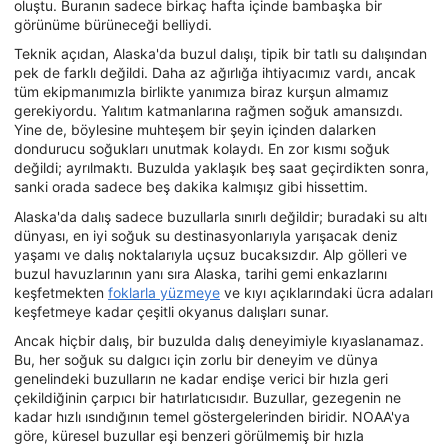
oluştu. Buranın sadece birkaç hafta içinde bambaşka bir
görünüme bürüneceği belliydi.
Teknik açıdan, Alaska'da buzul dalışı, tipik bir tatlı su dalışından
pek de farklı değildi. Daha az ağırlığa ihtiyacımız vardı, ancak
tüm ekipmanımızla birlikte yanımıza biraz kurşun almamız
gerekiyordu. Yalıtım katmanlarına rağmen soğuk amansızdı.
Yine de, böylesine muhteşem bir şeyin içinden dalarken
dondurucu soğukları unutmak kolaydı. En zor kısmı soğuk
değildi; ayrılmaktı. Buzulda yaklaşık beş saat geçirdikten sonra,
sanki orada sadece beş dakika kalmışız gibi hissettim.
Alaska'da dalış sadece buzullarla sınırlı değildir; buradaki su altı
dünyası, en iyi soğuk su destinasyonlarıyla yarışacak deniz
yaşamı ve dalış noktalarıyla uçsuz bucaksızdır. Alp gölleri ve
buzul havuzlarının yanı sıra Alaska, tarihi gemi enkazlarını
keşfetmekten
foklarla yüzmeye
ve kıyı açıklarındaki ücra adaları
keşfetmeye kadar çeşitli okyanus dalışları sunar.
Ancak hiçbir dalış, bir buzulda dalış deneyimiyle kıyaslanamaz.
Bu, her soğuk su dalgıcı için zorlu bir deneyim ve dünya
genelindeki buzulların ne kadar endişe verici bir hızla geri
çekildiğinin çarpıcı bir hatırlatıcısıdır. Buzullar, gezegenin ne
kadar hızlı ısındığının temel göstergelerinden biridir. NOAA'ya
göre, küresel buzullar eşi benzeri görülmemiş bir hızla