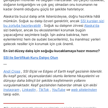
doğanın kırılganlığını ve çok geç olmadan onu korumanın ne
kadar önemli olduğunu güçlü bir şekilde hatırlatıyor.
Alaska'da buzul dalışı artık listenizdeyse, doğru hazırlıkla hâlâ
mümkün. Soğuk su dalışı özveri gerektirir, ancak
SSI kursları sizi
bu zorluğa hazırlayabilir
. Soğuk su dalışının zirvesi
Alaska'da
sizi bekliyor, ancak bu ekosistemleri korumak bugün
yapacağımız seçimlere bağlı. İşin aslına bakılırsa, hem
eylemlerimiz hem de sudaki becerilerimiz, bu inanılmaz yerleri
gelecek nesiller için korumak için çok önemli.
En üst düzey dalış için soğuğu kucaklamaya hazır mısınız?
SSI ile Sertifikalı Kuru Dalgıç Olun
—
Andi Cross
, SSI Elçisi ve Edges of Earth keşif gezisinin lideridir.
Bu keşif gezisi, okyanuslardaki olumlu ilerleme hikayelerini ve
dünyayı daha bilinçli bir şekilde keşfetmenin yollarını
vurgulamaktadır. Keşif gezisinden haberdar olmak için ekibi
Instagram
,
LinkedIn
,
TikTok
,
YouTube
ve
web sitelerinden
takip edin.