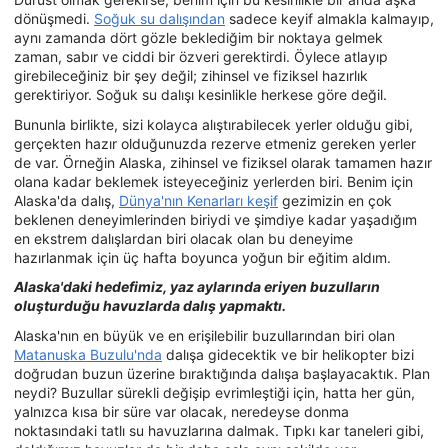
dönüşmedi.
Soğuk su dalışından
sadece keyif almakla kalmayıp,
aynı zamanda dört gözle beklediğim bir noktaya gelmek
zaman, sabır ve ciddi bir özveri gerektirdi. Öylece atlayıp
girebileceğiniz bir şey değil; zihinsel ve fiziksel hazırlık
gerektiriyor. Soğuk su dalışı kesinlikle herkese göre değil.
Bununla birlikte, sizi kolayca alıştırabilecek yerler olduğu gibi,
gerçekten hazır olduğunuzda rezerve etmeniz gereken yerler
de var. Örneğin Alaska, zihinsel ve fiziksel olarak tamamen hazır
olana kadar beklemek isteyeceğiniz yerlerden biri. Benim için
Alaska'da dalış,
Dünya'nın Kenarları keşif
gezimizin en çok
beklenen deneyimlerinden biriydi ve şimdiye kadar yaşadığım
en ekstrem dalışlardan biri olacak olan bu deneyime
hazırlanmak için üç hafta boyunca yoğun bir eğitim aldım.
Alaska'daki hedefimiz, yaz aylarında eriyen buzulların
oluşturduğu havuzlarda dalış yapmaktı.
Alaska'nın en büyük ve en erişilebilir buzullarından biri olan
Matanuska Buzulu'nda
dalışa gidecektik ve bir helikopter bizi
doğrudan buzun üzerine bıraktığında dalışa başlayacaktık. Plan
neydi? Buzullar sürekli değişip evrimleştiği için, hatta her gün,
yalnızca kısa bir süre var olacak, neredeyse donma
noktasındaki tatlı su havuzlarına dalmak. Tıpkı kar taneleri gibi,