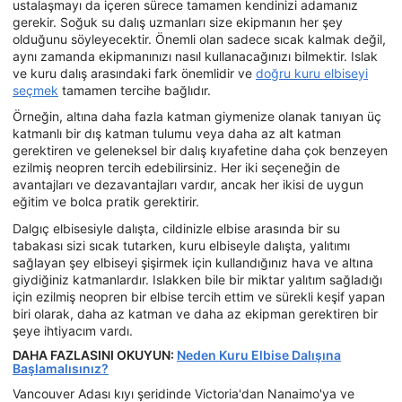
ustalaşmayı da içeren sürece tamamen kendinizi adamanız
gerekir. Soğuk su dalış uzmanları size ekipmanın her şey
olduğunu söyleyecektir. Önemli olan sadece sıcak kalmak değil,
aynı zamanda ekipmanınızı nasıl kullanacağınızı bilmektir. Islak
ve kuru dalış arasındaki fark önemlidir ve
doğru kuru elbiseyi
seçmek
tamamen tercihe bağlıdır.
Örneğin, altına daha fazla katman giymenize olanak tanıyan üç
katmanlı bir dış katman tulumu veya daha az alt katman
gerektiren ve geleneksel bir dalış kıyafetine daha çok benzeyen
ezilmiş neopren tercih edebilirsiniz. Her iki seçeneğin de
avantajları ve dezavantajları vardır, ancak her ikisi de uygun
eğitim ve bolca pratik gerektirir.
Dalgıç elbisesiyle dalışta, cildinizle elbise arasında bir su
tabakası sizi sıcak tutarken, kuru elbiseyle dalışta, yalıtımı
sağlayan şey elbiseyi şişirmek için kullandığınız hava ve altına
giydiğiniz katmanlardır. Islakken bile bir miktar yalıtım sağladığı
için ezilmiş neopren bir elbise tercih ettim ve sürekli keşif yapan
biri olarak, daha az katman ve daha az ekipman gerektiren bir
şeye ihtiyacım vardı.
DAHA FAZLASINI OKUYUN:
Neden Kuru Elbise Dalışına
Başlamalısınız?
Vancouver Adası kıyı şeridinde Victoria'dan Nanaimo'ya ve