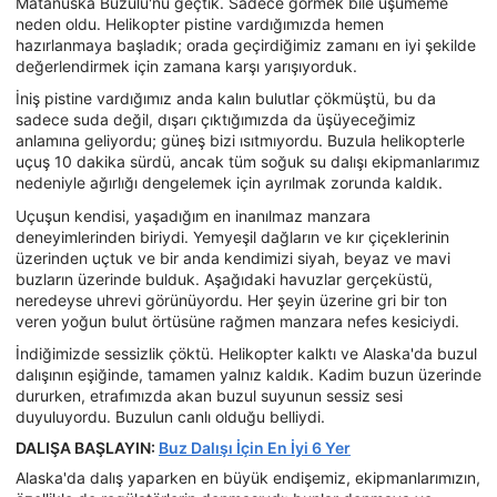
Matanuska Buzulu'nu geçtik. Sadece görmek bile üşümeme
neden oldu. Helikopter pistine vardığımızda hemen
hazırlanmaya başladık; orada geçirdiğimiz zamanı en iyi şekilde
değerlendirmek için zamana karşı yarışıyorduk.
İniş pistine vardığımız anda kalın bulutlar çökmüştü, bu da
sadece suda değil, dışarı çıktığımızda da üşüyeceğimiz
anlamına geliyordu; güneş bizi ısıtmıyordu. Buzula helikopterle
uçuş 10 dakika sürdü, ancak tüm soğuk su dalışı ekipmanlarımız
nedeniyle ağırlığı dengelemek için ayrılmak zorunda kaldık.
Uçuşun kendisi, yaşadığım en inanılmaz manzara
deneyimlerinden biriydi. Yemyeşil dağların ve kır çiçeklerinin
üzerinden uçtuk ve bir anda kendimizi siyah, beyaz ve mavi
buzların üzerinde bulduk. Aşağıdaki havuzlar gerçeküstü,
neredeyse uhrevi görünüyordu. Her şeyin üzerine gri bir ton
veren yoğun bulut örtüsüne rağmen manzara nefes kesiciydi.
İndiğimizde sessizlik çöktü. Helikopter kalktı ve Alaska'da buzul
dalışının eşiğinde, tamamen yalnız kaldık. Kadim buzun üzerinde
dururken, etrafımızda akan buzul suyunun sessiz sesi
duyuluyordu. Buzulun canlı olduğu belliydi.
DALIŞA BAŞLAYIN:
Buz Dalışı İçin En İyi 6 Yer
Alaska'da dalış yaparken en büyük endişemiz, ekipmanlarımızın,