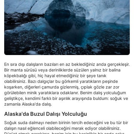
En sıra dışı dalışların bazıları en az beklediğiniz anda gerçekleşir.
Bir manta sürüsü veya derinliklerde süzülen yalnız bir balina
köpekbalığı gibi, hiç hayal etmediğiniz bir şeye tanık
olabilirsiniz. Bazı dalgıçlar bu görkemli yaratıkların peşinde
koşarken, diğerleri çamurda gizlenmiş, çıplak gözle zar zor
görülebilen minik yaratıklara odaklanır. Benim dalış yolculuğum
geliştikçe, kendimi farklı bir aşırılık arayışında buldum: soğuk ve
zamanla Alaska'da dalış.
Alaska'da Buzul Dalışı Yolculuğu
Soğuk suda dalmayı neden birinin tercih edeceğini ve bu tür bir
dalışın nasıl eğlenceli olabileceğini merak ediyor olabilirsiniz.
Dürüst olmak gerekirse, benim için bu kesinlikle bir anda aşka