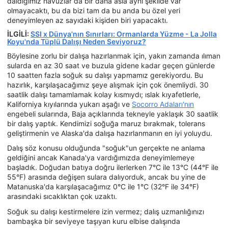
daldığımız havuzlar da bir daha asla aynı şekilde var
olmayacaktı, bu da bizi tam da bu anda bu özel yeri
deneyimleyen az sayıdaki kişiden biri yapacaktı.
İLGİLİ:
SSI x Dünya'nın Sınırları: Ormanlarda Yüzme - La Jolla
Koyu'nda Tüplü Dalışı Neden Seviyoruz?
Böylesine zorlu bir dalışa hazırlanmak için, yakın zamanda ılıman
sularda en az 30 saat ve buzula gidene kadar geçen günlerde
10 saatten fazla soğuk su dalışı yapmamız gerekiyordu. Bu
hazırlık, karşılaşacağımız şeye alışmak için çok önemliydi. 30
saatlik dalışı tamamlamak kolay kısmıydı; ıslak kıyafetlerle,
Kaliforniya kıyılarında yukarı aşağı ve
Socorro Adaları'nın
engebeli sularında, Baja açıklarında tekneyle yaklaşık 30 saatlik
bir dalış yaptık. Kendimizi soğuğa maruz bırakmak, tolerans
geliştirmenin ve Alaska'da dalışa hazırlanmanın en iyi yoluydu.
Dalış söz konusu olduğunda "soğuk"un gerçekte ne anlama
geldiğini ancak Kanada'ya vardığımızda deneyimlemeye
başladık. Doğudan batıya doğru ilerlerken 7°C ile 13°C (44°F ile
55°F) arasında değişen sulara dalıyorduk, ancak bu yine de
Matanuska'da karşılaşacağımız 0°C ile 1°C (32°F ile 34°F)
arasındaki sıcaklıktan çok uzaktı.
Soğuk su dalışı kestirmelere izin vermez; dalış uzmanlığınızı
bambaşka bir seviyeye taşıyan kuru elbise dalışında