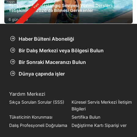
zoggs
Yetişkinler İçin Başlangıç Seviyesi Yüzme Dersleri:
Yetişkinlerin 2026'da Bilmesi Gerekenler
6 gün önce
Haber Bülteni Aboneliği
Bir Dalış Merkezi veya Bölgesi Bulun
Bir Sonraki Maceranızı Bulun
Dünya çapında işler
Yardım Merkezi
Sıkça Sorulan Sorular (SSS)
Küresel Servis Merkezi İletişim
Bilgileri
Tüketicinin Korunması
Sertifika Bulun
Dalış Profesyoneli Doğrulama
Değiştirme Kartı Siparişi ver