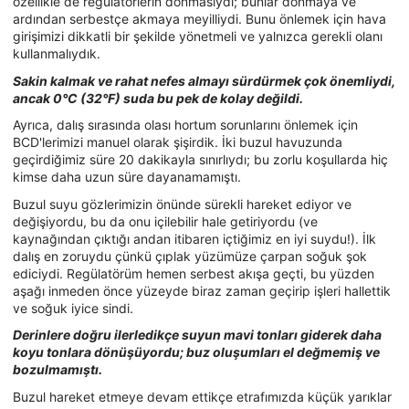
özellikle de regülatörlerin donmasıydı; bunlar donmaya ve
ardından serbestçe akmaya meyilliydi. Bunu önlemek için hava
girişimizi dikkatli bir şekilde yönetmeli ve yalnızca gerekli olanı
kullanmalıydık.
Sakin kalmak ve rahat nefes almayı sürdürmek çok önemliydi,
ancak 0°C (32°F) suda bu pek de kolay değildi.
Ayrıca, dalış sırasında olası hortum sorunlarını önlemek için
BCD'lerimizi manuel olarak şişirdik. İki buzul havuzunda
geçirdiğimiz süre 20 dakikayla sınırlıydı; bu zorlu koşullarda hiç
kimse daha uzun süre dayanamamıştı.
Buzul suyu gözlerimizin önünde sürekli hareket ediyor ve
değişiyordu, bu da onu içilebilir hale getiriyordu (ve
kaynağından çıktığı andan itibaren içtiğimiz en iyi suydu!). İlk
dalış en zoruydu çünkü çıplak yüzümüze çarpan soğuk şok
ediciydi. Regülatörüm hemen serbest akışa geçti, bu yüzden
aşağı inmeden önce yüzeyde biraz zaman geçirip işleri hallettik
ve soğuk iyice sindi.
Derinlere doğru ilerledikçe suyun mavi tonları giderek daha
koyu tonlara dönüşüyordu; buz oluşumları el değmemiş ve
bozulmamıştı.
Buzul hareket etmeye devam ettikçe etrafımızda küçük yarıklar