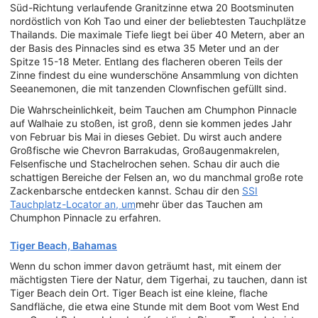
Süd-Richtung verlaufende Granitzinne etwa 20 Bootsminuten
nordöstlich von Koh Tao und einer der beliebtesten Tauchplätze
Thailands. Die maximale Tiefe liegt bei über 40 Metern, aber an
der Basis des Pinnacles sind es etwa 35 Meter und an der
Spitze 15-18 Meter. Entlang des flacheren oberen Teils der
Zinne findest du eine wunderschöne Ansammlung von dichten
Seeanemonen, die mit tanzenden Clownfischen gefüllt sind.
Die Wahrscheinlichkeit, beim Tauchen am Chumphon Pinnacle
auf Walhaie zu stoßen, ist groß, denn sie kommen jedes Jahr
von Februar bis Mai in dieses Gebiet. Du wirst auch andere
Großfische wie Chevron Barrakudas, Großaugenmakrelen,
Felsenfische und Stachelrochen sehen. Schau dir auch die
schattigen Bereiche der Felsen an, wo du manchmal große rote
Zackenbarsche entdecken kannst. Schau dir den
SSI
Tauchplatz-Locator an, um
mehr über das Tauchen am
Chumphon Pinnacle zu erfahren.
Tiger Beach, Bahamas
Wenn du schon immer davon geträumt hast, mit einem der
mächtigsten Tiere der Natur, dem Tigerhai, zu tauchen, dann ist
Tiger Beach dein Ort. Tiger Beach ist eine kleine, flache
Sandfläche, die etwa eine Stunde mit dem Boot vom West End