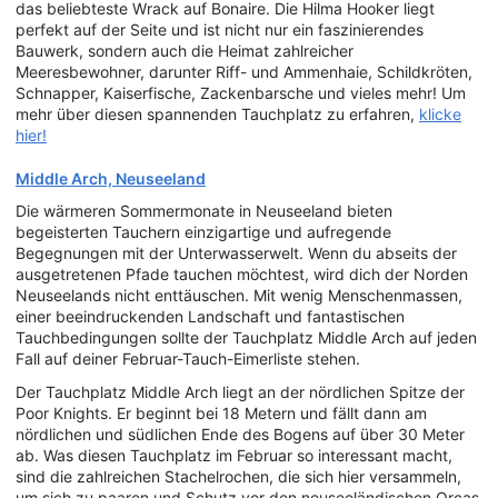
das beliebteste Wrack auf Bonaire. Die Hilma Hooker liegt
perfekt auf der Seite und ist nicht nur ein faszinierendes
Bauwerk, sondern auch die Heimat zahlreicher
Meeresbewohner, darunter Riff- und Ammenhaie, Schildkröten,
Schnapper, Kaiserfische, Zackenbarsche und vieles mehr! Um
mehr über diesen spannenden Tauchplatz zu erfahren,
klicke
hier!
Middle Arch, Neuseeland
Die wärmeren Sommermonate in Neuseeland bieten
begeisterten Tauchern einzigartige und aufregende
Begegnungen mit der Unterwasserwelt. Wenn du abseits der
ausgetretenen Pfade tauchen möchtest, wird dich der Norden
Neuseelands nicht enttäuschen. Mit wenig Menschenmassen,
einer beeindruckenden Landschaft und fantastischen
Tauchbedingungen sollte der Tauchplatz Middle Arch auf jeden
Fall auf deiner Februar-Tauch-Eimerliste stehen.
Der Tauchplatz Middle Arch liegt an der nördlichen Spitze der
Poor Knights. Er beginnt bei 18 Metern und fällt dann am
nördlichen und südlichen Ende des Bogens auf über 30 Meter
ab. Was diesen Tauchplatz im Februar so interessant macht,
sind die zahlreichen Stachelrochen, die sich hier versammeln,
um sich zu paaren und Schutz vor den neuseeländischen Orcas