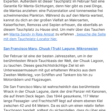
Experten. Außerdem ist dieser Tauchplatz im Februar fast eine
Garantie für Manta-Sichtungen, denn hier gibt es zwei Dinge,
die Mantas anziehen: eine Putzerstation und tonnenweise frei
schwimmendes Plankton. Während du auf den Manta wartest,
kannst du dich an der großen Vielfalt an Makroarten,
Kaiserfischen, Remoras und Sepien erfreuen, die ebenfalls an
diesem Tauchplatz zu Hause sind. Um mehr über das Tauchen
am
Manta Sandy in Raja Ampat
zu erfahren
, besuche die Seite
mit dem Tauchplatz-Locator hier.
San Francisco Maru, Chuuk (Truk) Lagune, Mikronesien
Der Februar ist eine der besten Jahreszeiten, um in der
berühmtesten Wrack-Tauchbasis der Welt, der Chuuk Lagoon,
zu tauchen. Dieses geschichtsträchtige Ziel ist ein
Unterwassermuseum mit gut erhaltenen Wracks aus dem
Zweiten Weltkrieg, von Schiffen und Tankern bis hin zu
Motorrädern und Flugzeugen.
Die San Francisco Maru ist wahrscheinlich das berühmteste
Wrack in der Chuuk Lagune, dank der drei Panzer mit Kanonen,
die auf ihrem Deck liegen. Das 1944 gesunkene, 117 Meter
lange Passagier- und Frachtschiff liegt auf einem ebenen Kiel
zwischen 42 und 64 Metern. Da es sich um einen relativ tiefen
Tauchgang handelt, solltest du sicherstellen, dass du über eine