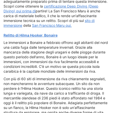
adeguatamente preparato prima di tentare questa immersione.
Scopri come ottenere la
certificazione Deep Diving (Deep
Diving) qui prima di
partire! La San Francisco Maru è anche
carica di materiale bellico, il che la rende un'affascinante
immersione tecnica su un relitto. Scopri di più sul
sito di
immersione
della
San Francisco Maru qui.
Relitto di Hilma Hooker, Bonaire
Le immersioni a Bonaire a febbraio offrono agli abitanti del nord
una calda fuga dalle temperature invernali. Grazie alla
mancanza della stagione degli uragani e delle piogge durante
questo periodo dell'anno, Bonaire è un luogo ideale per le
immersioni, con immersioni da riva facilmente accessibili e
condizioni incredibili. C'è un motivo se questa piccola isola
caraibica è la capitale mondiale delle immersioni da riva.
Con più di 60 siti di immersione da riva chiaramente segnalati,
non mancheranno le avventure subacquee. Un sito da non
perdere è l'Hilma Hooker. Questo iconico relitto ha una storia
lunga e variegata, da nave da carico a trafficante di droga. Il
mercantile olandese di 236 piedi è stato affondato nel 1984 e
oggi è il relitto più popolare di Bonaire. Adagiata perfettamente
su un fianco, la Hilma Hooker non è solo un'affascinante
struttura da esplorare, ma ospita anche diverse forme di vita