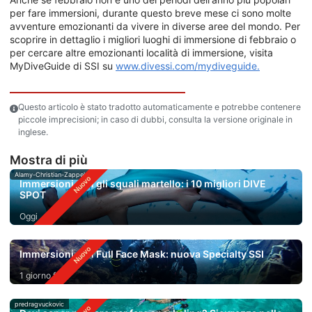
per fare immersioni, durante questo breve mese ci sono molte
avventure emozionanti da vivere in diverse aree del mondo. Per
scoprire in dettaglio i migliori luoghi di immersione di febbraio o
per cercare altre emozionanti località di immersione, visita
MyDiveGuide di SSI su
www.divessi.com/mydiveguide.
Questo articolo è stato tradotto automaticamente e potrebbe contenere
piccole imprecisioni; in caso di dubbi, consulta la versione originale in
inglese.
Mostra di più
Alamy-Christian-Zappel
Immersioni con gli squali martello: i 10 migliori DIVE
SPOT
Oggi
Immersioni con Full Face Mask: nuova Specialty SSI
1 giorno fa
predragvuckovic