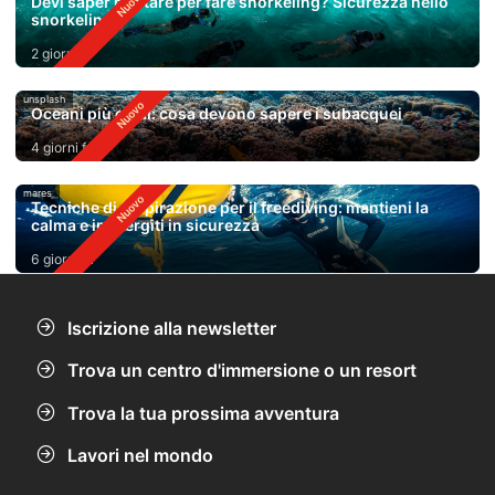
Devi saper nuotare per fare snorkeling? Sicurezza nello
snorkeling
2 giorni fa
unsplash
Oceani più caldi: cosa devono sapere i subacquei
4 giorni fa
mares
Tecniche di respirazione per il freediving: mantieni la
calma e immergiti in sicurezza
6 giorni fa
Iscrizione alla newsletter
Trova un centro d'immersione o un resort
Trova la tua prossima avventura
Lavori nel mondo