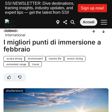
SSI NEWSLETTER: Dive destinations,
training insights, industry updates, and
Sign up now!
expert tips — get the latest from SSI!
Accedi
indietro
I migliori punti di immersione a
febbraio
scuba diving
environment
marine life
wreck diving
extended range
travel
shutterstock