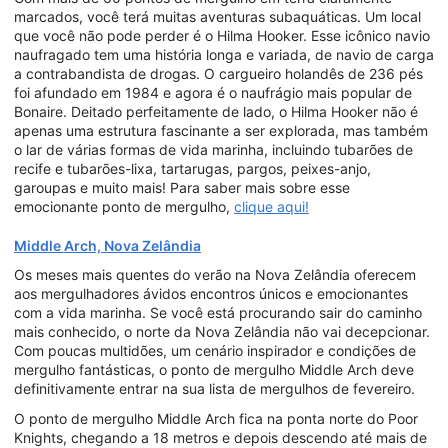
marcados, você terá muitas aventuras subaquáticas. Um local
que você não pode perder é o Hilma Hooker. Esse icônico navio
naufragado tem uma história longa e variada, de navio de carga
a contrabandista de drogas. O cargueiro holandês de 236 pés
foi afundado em 1984 e agora é o naufrágio mais popular de
Bonaire. Deitado perfeitamente de lado, o Hilma Hooker não é
apenas uma estrutura fascinante a ser explorada, mas também
o lar de várias formas de vida marinha, incluindo tubarões de
recife e tubarões-lixa, tartarugas, pargos, peixes-anjo,
garoupas e muito mais! Para saber mais sobre esse
emocionante ponto de mergulho,
clique aqui!
Middle Arch, Nova Zelândia
Os meses mais quentes do verão na Nova Zelândia oferecem
aos mergulhadores ávidos encontros únicos e emocionantes
com a vida marinha. Se você está procurando sair do caminho
mais conhecido, o norte da Nova Zelândia não vai decepcionar.
Com poucas multidões, um cenário inspirador e condições de
mergulho fantásticas, o ponto de mergulho Middle Arch deve
definitivamente entrar na sua lista de mergulhos de fevereiro.
O ponto de mergulho Middle Arch fica na ponta norte do Poor
Knights, chegando a 18 metros e depois descendo até mais de