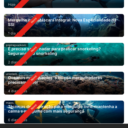
Hoje
Mergulho com Máscara Integral: Nova Especialidade da
SSI
1 dia atrás
predragvuckovic
É preciso saber nadar para praticar snorkeling?
Segurança no snorkeling
2 dias atrás
unsplash
Oceanos mais quentes: o que os mergulhadores
precisam saber
4 dias atrás
mares
Técnicas de respiração para mergulho livre: mantenha a
calma e mergulhe com mais segurança
6 dias atrás