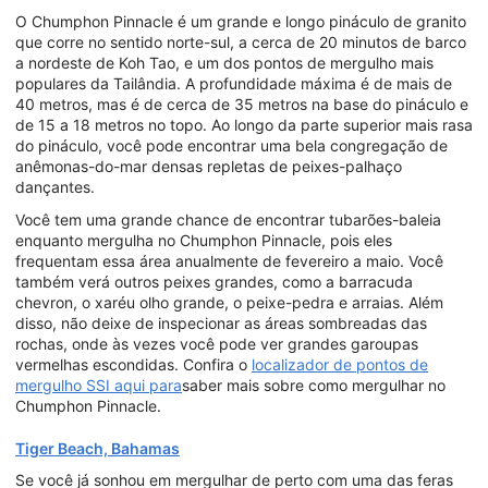
O Chumphon Pinnacle é um grande e longo pináculo de granito
que corre no sentido norte-sul, a cerca de 20 minutos de barco
a nordeste de Koh Tao, e um dos pontos de mergulho mais
populares da Tailândia. A profundidade máxima é de mais de
40 metros, mas é de cerca de 35 metros na base do pináculo e
de 15 a 18 metros no topo. Ao longo da parte superior mais rasa
do pináculo, você pode encontrar uma bela congregação de
anêmonas-do-mar densas repletas de peixes-palhaço
dançantes.
Você tem uma grande chance de encontrar tubarões-baleia
enquanto mergulha no Chumphon Pinnacle, pois eles
frequentam essa área anualmente de fevereiro a maio. Você
também verá outros peixes grandes, como a barracuda
chevron, o xaréu olho grande, o peixe-pedra e arraias. Além
disso, não deixe de inspecionar as áreas sombreadas das
rochas, onde às vezes você pode ver grandes garoupas
vermelhas escondidas. Confira o
localizador de pontos de
mergulho SSI aqui para
saber mais sobre como mergulhar no
Chumphon Pinnacle.
Tiger Beach, Bahamas
Se você já sonhou em mergulhar de perto com uma das feras