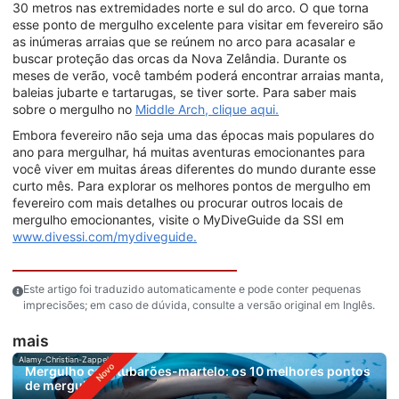
30 metros nas extremidades norte e sul do arco. O que torna
esse ponto de mergulho excelente para visitar em fevereiro são
as inúmeras arraias que se reúnem no arco para acasalar e
buscar proteção das orcas da Nova Zelândia. Durante os
meses de verão, você também poderá encontrar arraias manta,
baleias jubarte e tartarugas, se tiver sorte. Para saber mais
sobre o mergulho no
Middle Arch, clique aqui.
Embora fevereiro não seja uma das épocas mais populares do
ano para mergulhar, há muitas aventuras emocionantes para
você viver em muitas áreas diferentes do mundo durante esse
curto mês. Para explorar os melhores pontos de mergulho em
fevereiro com mais detalhes ou procurar outros locais de
mergulho emocionantes, visite o MyDiveGuide da SSI em
www.divessi.com/mydiveguide.
Este artigo foi traduzido automaticamente e pode conter pequenas
imprecisões; em caso de dúvida, consulte a versão original em Inglês.
mais
Alamy-Christian-Zappel
Mergulho com tubarões-martelo: os 10 melhores pontos
de mergulho