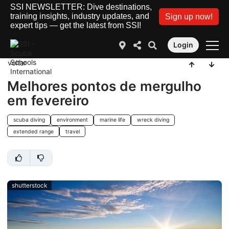
SSI NEWSLETTER: Dive destinations,
training insights, industry updates, and
Sign up now!
expert tips — get the latest from SSI!
Login
voltar
Melhores pontos de mergulho
em fevereiro
scuba diving
environment
marine life
wreck diving
extended range
travel
shutterstock