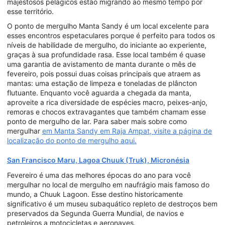
majestosos pelágicos estão migrando ao mesmo tempo por
esse território.
O ponto de mergulho Manta Sandy é um local excelente para
esses encontros espetaculares porque é perfeito para todos os
níveis de habilidade de mergulho, do iniciante ao experiente,
graças à sua profundidade rasa. Esse local também é quase
uma garantia de avistamento de manta durante o mês de
fevereiro, pois possui duas coisas principais que atraem as
mantas: uma estação de limpeza e toneladas de plâncton
flutuante. Enquanto você aguarda a chegada da manta,
aproveite a rica diversidade de espécies macro, peixes-anjo,
remoras e chocos extravagantes que também chamam esse
ponto de mergulho de lar. Para saber mais sobre como
mergulhar
em Manta Sandy em Raja Ampat, visite a página de
localização do ponto de mergulho aqui.
San Francisco Maru, Lagoa Chuuk (Truk), Micronésia
Fevereiro é uma das melhores épocas do ano para você
mergulhar no local de mergulho em naufrágio mais famoso do
mundo, a Chuuk Lagoon. Esse destino historicamente
significativo é um museu subaquático repleto de destroços bem
preservados da Segunda Guerra Mundial, de navios e
petroleiros a motocicletas e aeronaves.