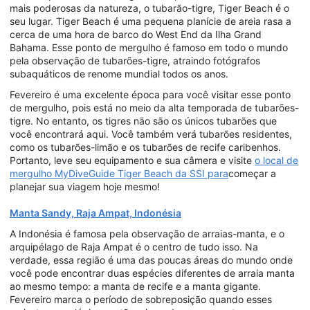
mais poderosas da natureza, o tubarão-tigre, Tiger Beach é o
seu lugar. Tiger Beach é uma pequena planície de areia rasa a
cerca de uma hora de barco do West End da Ilha Grand
Bahama. Esse ponto de mergulho é famoso em todo o mundo
pela observação de tubarões-tigre, atraindo fotógrafos
subaquáticos de renome mundial todos os anos.
Fevereiro é uma excelente época para você visitar esse ponto
de mergulho, pois está no meio da alta temporada de tubarões-
tigre. No entanto, os tigres não são os únicos tubarões que
você encontrará aqui. Você também verá tubarões residentes,
como os tubarões-limão e os tubarões de recife caribenhos.
Portanto, leve seu equipamento e sua câmera e visite
o local de
mergulho MyDiveGuide Tiger Beach da SSI para
começar a
planejar sua viagem hoje mesmo!
Manta Sandy, Raja Ampat, Indonésia
A Indonésia é famosa pela observação de arraias-manta, e o
arquipélago de Raja Ampat é o centro de tudo isso. Na
verdade, essa região é uma das poucas áreas do mundo onde
você pode encontrar duas espécies diferentes de arraia manta
ao mesmo tempo: a manta de recife e a manta gigante.
Fevereiro marca o período de sobreposição quando esses