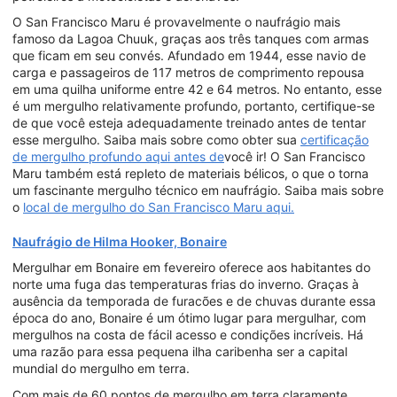
O San Francisco Maru é provavelmente o naufrágio mais
famoso da Lagoa Chuuk, graças aos três tanques com armas
que ficam em seu convés. Afundado em 1944, esse navio de
carga e passageiros de 117 metros de comprimento repousa
em uma quilha uniforme entre 42 e 64 metros. No entanto, esse
é um mergulho relativamente profundo, portanto, certifique-se
de que você esteja adequadamente treinado antes de tentar
esse mergulho. Saiba mais sobre como obter sua
certificação
de mergulho profundo aqui antes de
você ir! O San Francisco
Maru também está repleto de materiais bélicos, o que o torna
um fascinante mergulho técnico em naufrágio. Saiba mais sobre
o
local de mergulho do San Francisco Maru aqui.
Naufrágio de Hilma Hooker, Bonaire
Mergulhar em Bonaire em fevereiro oferece aos habitantes do
norte uma fuga das temperaturas frias do inverno. Graças à
ausência da temporada de furacões e de chuvas durante essa
época do ano, Bonaire é um ótimo lugar para mergulhar, com
mergulhos na costa de fácil acesso e condições incríveis. Há
uma razão para essa pequena ilha caribenha ser a capital
mundial do mergulho em terra.
Com mais de 60 pontos de mergulho em terra claramente