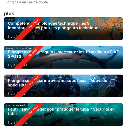
originale en cas de doute.
plus
mares
Compétences en plongée technique : les 9
incontournables pour les plongeurs techniques
Il y a 1 jour
Alamy-Christian-Zappel
Plonger avec les requins-marteaux : les 10 meilleurs DIVE
SPOTS
Il y a 3 jours
Plongée sous-marine avec masque facial : nouvelle
spécialité SSI
Il y a 4 jours
predragvuckovic
Faut-il savoir nager pour pratiquer le tuba ? Sécurité en
tuba
Il y a 5 jours