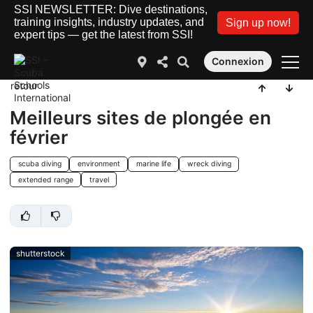
SSI NEWSLETTER: Dive destinations,
training insights, industry updates, and
Sign up now!
expert tips — get the latest from SSI!
Connexion
retour
Meilleurs sites de plongée en
février
scuba diving
environment
marine life
wreck diving
extended range
travel
shutterstock