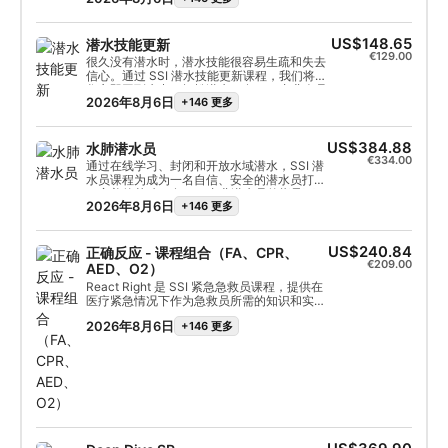
可在 6 个月内作为水肺潜水员或开放水域潜水
课程的学分，因此您可以在潜水探险中迈出下
一步。
US$148.65
潜水技能更新
€129.00
很久没有潜水时，潜水技能很容易生疏和失去
信心。通过 SSI 潜水技能更新课程，我们将让
您立即回到水中，轻松潜水。在 SSI 专业人员
2026年8月6日
+146 更多
的指导下，您可以通过水肺技能更新课程复习
和练习在开放水域潜水员课程中学到的水肺技
能。该课程非常适合在潜水假期前参加，这样
您就可以少花时间担心自己的技能，多花时间
US$384.88
水肺潜水员
欣赏海洋生物。 如果您是未获得认证的开放水
€334.00
通过在线学习、封闭和开放水域潜水，SSI 潜
域潜水员，那么水肺技能更新课程是您在开放
水员课程为成为一名自信、安全的潜水员打下
水域培训潜水前练习潜水技能的理想选择。由
了完美的基础。在 SSI 专业潜水员的指导下，
于没有固定的课程时间，您可以慢慢来，专注
2026年8月6日
+146 更多
您将学会在 12 米深的开放水域进行水肺潜水
于您需要帮助的技能。
所需的所有知识。在该课程中，您将完成开放
水域潜水员课程培训的近一半，并可轻松升级
您的证书。您只需完成剩余的学术课程和封闭
US$240.84
正确反应 - 课程组合（FA、CPR、
水域课程，外加两次开放水域训练潜水。
€209.00
AED、O2）
React Right 是 SSI 紧急急救员课程，提供在
医疗紧急情况下作为急救员所需的知识和实用
技能。在这个灵活的课程中，您可以选择自己
2026年8月6日
+146 更多
的科目领域，如初步评估、急救、心肺复苏术
和稳定技术。您还将学习更多有关紧急供氧和
使用除颤器（AED）的知识。本课程结合理论
和实际演练场景，将为您提供重要的工具，让
您有信心提供紧急援助。获得认证后，您将能
够担任急救员、实施急救和心肺复苏术、供氧
和提供 AED 支持。获得 SSI 正确反应专业认
证，帮助其他需要帮助的潜水员。立即开始
SSI 正确反应专业课程！