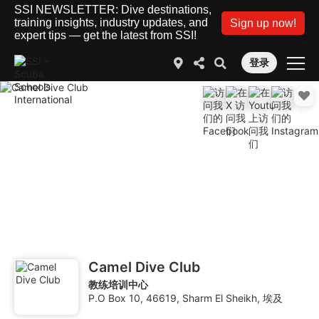
SSI NEWSLETTER: Dive destinations,
training insights, industry updates, and
Sign up now!
expert tips — get the latest from SSI!
登录
Camel Dive Club
教练培训中心
P.O Box 10, 46619, Sharm El Sheikh, 埃及