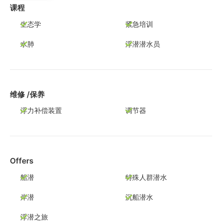
课程
生态学
紧急培训
水肺
浮潜潜水员
维修 /保养
浮力补偿装置
调节器
Offers
船潜
特殊人群潜水
岸潜
沉船潜水
浮潜之旅