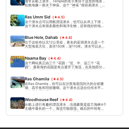
通常从船上潜水，Temple的名字来自于这里的地形，
松散地像一座水下神庙。这个 "神庙 "很容易潜水，从
6米左右的浅水区开始，直到你通过一个小的游水区游
到蓝色的地方，这时你就可以到达30米以上。
Ras Umm Sid
(★4.5)
这个潜水点可以用船漂流潜水，也可以从岸上下潜，
这个潜水点有很多颜色和海洋生物，还有很好的地
形。从岸边出发，沿着左侧的礁石进行深潜，但要注
意转角处的水流。沿着右边的礁石下潜，你会在32米
Blue Hole, Dahab
(★4.6)
左右的海底下潜。
位于达哈布以北12公里处，著名的蓝洞潜水点是一个
大型海底天坑，直径150米，深110米。潜水可以从蓝
洞开始，也可以在蓝洞结束，因为你可以在埃尔斯贝
尔（Ells Bells）的天坑北面进入水中，然后多级潜
Naama Bay
(★4.4)
水，在蓝洞结束。
这个网站真正由三个 "花园："近、中、远三个 "花
园"。最靠海的花园是有点避开了海流，在其他部分蓬
勃发展，每天的低潮& 高潮，给这些花园丰富的生
活。
Ras Ghamila
(★4.5)
在Ras Ghamila，你可以在沙质海底找到大的台状珊
瑚、高竿鱼和羽状珊瑚。这个潜水点适合任何水平的
潜水员和浮潜爱好者。
Woodhouse Reef
(★4.4)
从船上进行有趣的漂流潜水，伍德豪斯是提兰海峡4个
主礁中最长的一个。海流可能很强。礁石的中间有一
个裂缝，在礁石的尽头需要小心翼翼，有时会出现洗
衣机效应。礁石的色彩斑斓!