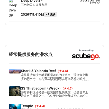
US$369.90
Deep Dive SP
€321.00
不包括国家公园费用
2026年8月10日
+7 更多
Powered by
经常提供服务的潜水点
Shark & Yolanda Reef
(★4.6)
这里是沙姆沙伊赫周围最著名的潜水点，适合每个潜
水员的水平，因为在这些珊瑚礁上有很多潜水的可能
性。鲨鱼礁、约兰达礁和卫星礁组成了这里的3个羽状
礁。在约兰达礁上，你可以找到厕所和沉没的约兰达
SS Thistlegorm (Wreck)
(★4.7)
沉船的桅杆。
蒂斯特利戈姆号是一艘英国货轮的残骸，也是世界上
最著名的残骸之一。它位于沙姆沙伊赫以西约40公里
处。沉船位于30米深的平龙骨上。桥面上升到17米。
Temple
(★4.4)