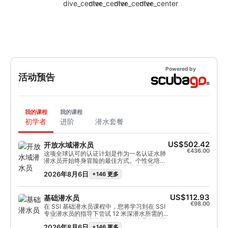
Powered by
活动预告
我的课程
我的课程
初学者
进阶
潜水套餐
US$502.42
开放水域潜水员
€436.00
这项全球认可的认证计划是作为一名认证水肺
潜水员开始终身冒险的最佳方式。个性化培训
与水中练习课程相结合，确保您掌握所需的技
2026年8月6日
+146 更多
能和经验，在水下真正做到游刃有余。您将获
得 SSI 开放水域潜水员证书。
US$112.93
基础潜水员
€98.00
在 SSI 基础潜水员课程中，您将学习到在 SSI
专业潜水员的指导下尝试 12 米深潜水所需的技
能和知识。在尝试潜水的过程中，这是更全面
2026年8月6日
+146 更多
探索水下世界的好方法。整个基础潜水员课程