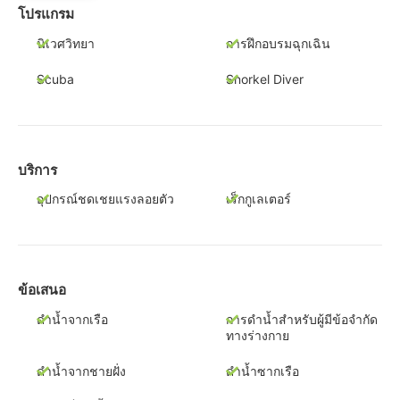
โปรแกรม
นิเวศวิทยา
การฝึกอบรมฉุกเฉิน
Scuba
Snorkel Diver
บริการ
อุปกรณ์ชดเชยแรงลอยตัว
เร็กกูเลเตอร์
ข้อเสนอ
ดำน้ำจากเรือ
การดำน้ำสำหรับผู้มีข้อจำกัด
ทางร่างกาย
ดำน้ำจากชายฝั่ง
ดำน้ำซากเรือ