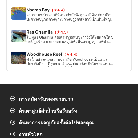
และลึก 110 ม. การดำน้ำสามารถเริ่มต้นหรือสิ้นสุดที่หลุม
สีน้ำเงินได้ เนื่องจากคุณสามารถลงไปในน้ำทางเหนือ
Naama Bay
(★4.4)
ของหลุมอ่างล้างจานที่ Ells Bells และดำน้ำหลายระดับ
เพื่อสิ้นสุดที่หลุมสีน้ำเงิน
อ่าวนามาเป็นอ่าวที่มีแนวกำบังซึ่งคุณจะได้พบกับบล็อก
ปะการังขนาดต่างๆ ระหว่างช่วงตึกเหล่านี้เป็นพื้นที่หญ้า
ทะเลและพื้นทราย และในบางพื้นที่ยังมีแนวปะการังเทียม
และราศีจมอีกด้วย
Ras Ghamila
(★4.5)
ใน Ras Ghamila คุณสามารถพบปะการังโต๊ะขนาดใหญ่
กอร์โกเนียน และยอดแหลมได้ทั่วพื้นทราย สถานที่ดำน้ำ
แห่งนี้เหมาะสำหรับ นักดำน้ำ และนักดำน้ำตื้นทุกระดับ
Woodhouse Reef
(★4.4)
ดำน้ำอย่างสนุกสนานจากเรือ Woodhouse เป็นแนว
ปะการังที่ยาวที่สุดจาก 4 แนวปะการังหลักในช่องแคบ
Tiran กระแสน้ำ อาจแรงได้ มีรอยแยกตรงกลางแนว
ปะการังและจำเป็นต้องได้รับการดูแลบริเวณปลายแนว
ปะการังซึ่งบางครั้งอาจเกิด ผลกระทบ เครื่องซักผ้าได้
แนวปะการังมีสีสันสวยงามมาก!
การสมัครรับจดหมายข่าว
ค้นหาศูนย์ดำน้ำหรือรีสอร์ท
ค้นหาการผจญภัยครั้งต่อไปของคุณ
งานทั่วโลก