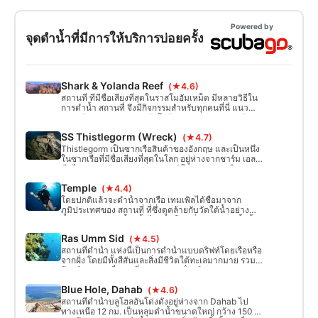
Powered by
จุดดำน้ำที่มีการให้บริการบ่อยครั้ง
Shark & Yolanda Reef
(★4.6)
สถานที่ ที่มีชื่อเสียงที่สุดในราสโมฮัมเหม็ด มีหลายวิธีใน
การดำน้ำ สถานที่ จึงมีกิจกรรมสำหรับทุกคนที่นี่ แนว
ปะการังฉลาม แนวปะการังโยลันดา และแนวปะการังแซ
ทเทิลไลท์ รวมกันเป็น 3 ยอดแหลม บนแนวปะการังโย
SS Thistlegorm (Wreck)
(★4.7)
ลันดา คุณจะพบห้องน้ำและเสากระโดงเรืออยู่รอบๆ จาก
ซากเรือโยลันดาที่จมอยู่
Thistlegorm เป็นซากเรือสินค้าของอังกฤษ และเป็นหนึ่ง
ในซากเรือที่มีชื่อเสียงที่สุดในโลก อยู่ห่างจากชาร์ม เอล
ชีคไปทางตะวันตกประมาณ 40 กิโลเมตร ซากเรือจมอยู่
บนกระดูกงูแบนที่ระดับความลึก 30 เมตร สะพานเดินเรือ
Temple
(★4.4)
มีความสูงถึง 17 ม.
โดยปกติแล้วจะดำน้ำจากเรือ เทมเพิลได้ชื่อมาจาก
ภูมิประเทศของ สถานที่ ที่ซึ่งดูคล้ายกับวัดใต้น้ำอย่าง
หลวมๆ 'วัด' แห่งนี้ดำน้ำได้ง่าย โดยเริ่มจากระดับน้ำตื้น
ประมาณ 6 เมตร จนกระทั่งคุณว่ายน้ำเล็กๆ ออกไปจน
Ras Umm Sid
(★4.5)
กลายเป็นสีน้ำเงิน ณ จุดนี้คุณจะไปถึงระดับ 30 เมตรขึ้น
ไปได้
สถานที่ดำน้ำ แห่งนี้เป็นการดำน้ำแบบดริฟท์โดยเรือหรือ
จากฝั่ง โดยมีทั้งสีสันและสิ่งมีชีวิตใต้ทะเลมากมาย รวม
ถึงภูมิประเทศที่ยอดเยี่ยม จากชายฝั่ง เดินตามแนว
ปะการังทางซ้ายเพื่อดำดิ่งลงสู่กำแพงลึก แต่ให้สังเกต
Blue Hole, Dahab
(★4.6)
กระแสน้ำ ที่หัวมุม เดินตามแนวปะการังไปทางขวา คุณ
จะมีก้นด้านล่างประมาณ 32 ม.
สถานที่ดำน้ำบลูโฮลอันโด่งดังอยู่ห่างจาก Dahab ไป
ทางเหนือ 12 กม. เป็นหลุมดำน้ำขนาดใหญ่ กว้าง 150 ม.