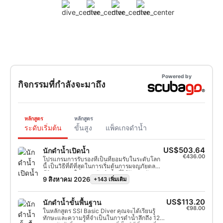
Powered by
กิจกรรมที่กำลังจะมาถึง
หลักสูตร
หลักสูตร
ระดับเริ่มต้น
ขั้นสูง
แพ็คเกจดำน้ำ
US$503.64
นักดำน้ำเปิดน้ำ
€436.00
โปรแกรมการรับรองที่เป็นที่ยอมรับในระดับโลก
นี้ เป็นวิธีที่ดีที่สุดในการเริ่มต้นการผจญภัยตลอด
ชีวิตของคุณในฐานะนักดำน้ำที่ได้รับการรับรอง
9 สิงหาคม 2026
+143 เพิ่มเติม
การฝึกอบรมแบบเฉพาะบุคคลผสมผสานกับการ
ฝึกปฏิบัติในน้ำ เพื่อให้มั่นใจว่าคุณมีทักษะและ
ประสบการณ์ที่จำเป็นในการรู้สึกสบายใจอย่าง
แท้จริงใต้น้ำ คุณจะได้รับใบรับรอง SSI Open
US$113.20
นักดำน้ำขั้นพื้นฐาน
Water Diver
€98.00
ในหลักสูตร SSI Basic Diver คุณจะได้เรียนรู้
ทักษะและความรู้ที่จำเป็นในการดำน้ำลึกถึง 12