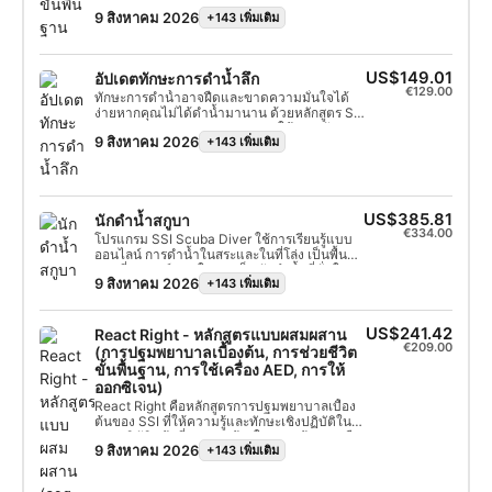
เมตรกับผู้เชี่ยวชาญของ SSI นี่เป็นวิธีที่ยอดเยี่ยม
9 สิงหาคม 2026
+143 เพิ่มเติม
ในการสำรวจโลกใต้น้ำอย่างเต็มที่ หลักสูตร
Basic Diver ทั้งหมดสามารถนำไปใช้เป็น
หน่วยกิตสำหรับหลักสูตร Scuba Diver หรือ
Open Water Dive ได้ภายใน 6 เดือน ดังนั้นคุณ
US$149.01
อัปเดตทักษะการดำน้ำลึก
จึงสามารถก้าวไปอีกขั้นในการผจญภัยดำน้ำของ
€129.00
คุณได้
ทักษะการดำน้ำอาจฝืดและขาดความมั่นใจได้
ง่ายหากคุณไม่ได้ดำน้ำมานาน ด้วยหลักสูตร SSI
Scuba Skills Update เราจะช่วยให้คุณกลับลง
9 สิงหาคม 2026
+143 เพิ่มเติม
น้ำและดำน้ำได้อย่างคล่องแคล่วในเวลาอัน
รวดเร็ว หลักสูตรทบทวนทักษะการดำน้ำนี้จะช่วย
ให้คุณได้ทบทวนและฝึกฝนทักษะการดำน้ำที่คุณ
ได้เรียนรู้ในหลักสูตร Open Water Diver ภายใต้
การดูแลของมืออาชีพจาก SSI นี่เป็นหลักสูตรที่ดี
US$385.81
นักดำน้ำสกูบา
เยี่ยมที่จะเรียนก่อนไปเที่ยวพักผ่อนดำน้ำ เพื่อให้
€334.00
คุณใช้เวลากังวลเรื่องทักษะน้อยลงและมีเวลา
โปรแกรม SSI Scuba Diver ใช้การเรียนรู้แบบ
ชื่นชมชีวิตใต้ทะเลมากขึ้น หากคุณเป็นนักเรียน
ออนไลน์ การดำน้ำในสระและในที่โล่ง เป็นพื้น
Open Water Diver ที่ยังไม่ได้รับการรับรอง
ฐานที่สมบูรณ์แบบในการเป็นนักดำน้ำที่มั่นใจ
หลักสูตร Scuba Skills Update เหมาะอย่างยิ่ง
9 สิงหาคม 2026
+143 เพิ่มเติม
และปลอดภัย คุณจะได้เรียนรู้ทุกสิ่งที่คุณต้องการ
สำหรับการฝึกฝนทักษะการดำน้ำก่อนการฝึกดำ
เพื่อดำน้ำในที่โล่งลึกถึง 12 เมตร กับผู้เชี่ยวชาญ
น้ำในทะเลเปิด เนื่องจากไม่มีระยะเวลาหลักสูตรที่
จาก SSI ในโปรแกรมนี้ คุณจะเรียนรู้เนื้อหาเกือบ
ตายตัว คุณจึงสามารถใช้เวลาและมุ่งเน้นไปที่
ครึ่งหนึ่งของหลักสูตร Open Water Diver และ
US$241.42
React Right - หลักสูตรแบบผสมผสาน
ทักษะที่คุณต้องการความช่วยเหลือได้
สามารถอัปเกรดใบรับรองของคุณได้อย่าง
€209.00
(การปฐมพยาบาลเบื้องต้น, การช่วยชีวิต
ง่ายดาย คุณเพียงแค่ต้องเรียนเนื้อหาทางทฤษฎี
ขั้นพื้นฐาน, การใช้เครื่อง AED, การให้
และการฝึกในสระที่เหลือ รวมถึงการดำน้ำฝึกในที่
ออกซิเจน)
โล่งอีกสองครั้ง
React Right คือหลักสูตรการปฐมพยาบาลเบื้อง
ต้นของ SSI ที่ให้ความรู้และทักษะเชิงปฏิบัติใน
การปฏิบัติหน้าที่อย่างถูกต้องในฐานะผู้ช่วยเหลือ
9 สิงหาคม 2026
+143 เพิ่มเติม
เบื้องต้นในกรณีฉุกเฉินทางการแพทย์ หลักสูตรนี้
มีความยืดหยุ่น คุณสามารถเลือกหัวข้อที่สนใจได้
เช่น การประเมินเบื้องต้น การปฐมพยาบาล การ