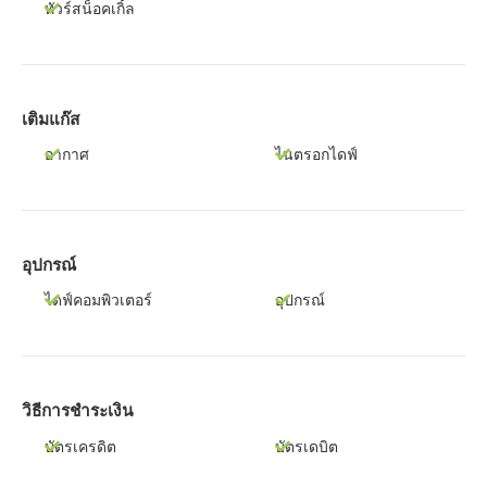
ทัวร์สน็อคเกิ้ล
เติมแก๊ส
อากาศ
ไนตรอกไดฟ์
อุปกรณ์
ไดฟ์คอมพิวเตอร์
อุปกรณ์
วิธีการชำระเงิน
บัตรเครดิต
บัตรเดบิต