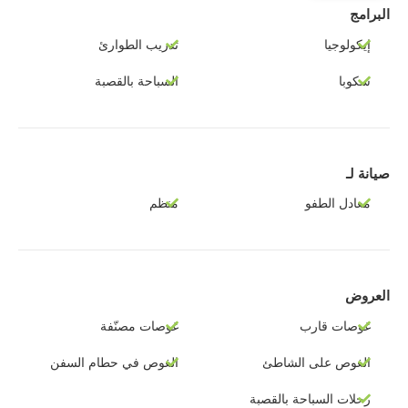
البرامج
إيكولوجيا
تدريب الطوارئ
سكوبا
السباحة بالقصبة
صيانة لـ
معادل الطفو
منظم
العروض
غوصات قارب
غوصات مصنّفة
الغوص على الشاطئ
الغوص في حطام السفن
رحلات السباحة بالقصبة