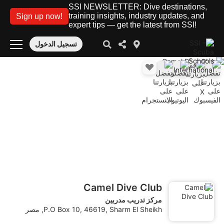
SSI NEWSLETTER: Dive destinations,
training insights, industry updates, and
Sign up now!
expert tips — get the latest from SSI!
تسجيل الدخول
Camel Dive Club
مركز تدريب مدربين
P.O Box 10, 46619, Sharm El Sheikh, مصر