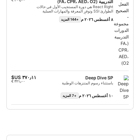
ودورات المياه المحصورة، بالإضافة إلى غوصتين
التدريبية (FA، CPR، AED، O2)
تدريبيتين في المياه المفتوحة.
React Right هي دورة المستجيب الأول في حالات
الطوارئ SSI وتوفر المعرفة والمهارات العملية
للعمل كمستجيب أول في حالات الطوارئ الطبية.
٨ أغسطس ٢٠٢٦ م
+144 المزيد
في هذه الدورة التدريبية المرنة يمكنك اختيار
المجالات التي ترغب في دراستها، مثل التقييم
الأولي، والإسعافات الأولية، والإنعاش القلبي
الرئوي وتقنيات تثبيت الحالة. ستتعلم المزيد عن
إعطاء الأكسجين في حالات الطوارئ واستخدام
مزيل الرجفان القلبي الرئوي (AED). مع مزيج من
السيناريوهات النظرية وسيناريوهات التمارين
العملية، ستمنحك هذه الدورة التدريبية الأدوات
الهامة والثقة لتقديم المساعدة في حالات الطوارئ.
بمجرد حصولك على الشهادة، ستكون قادراً على
العمل كمسعف أولي وإجراء الإسعافات الأولية
والإنعاش القلبي الرئوي وإعطاء الأكسجين وتقديم
الدعم باستخدام مزيل الرجفان الخارجي الآلي.
احصل على شهادة تخصص React Right من SSI
Deep Dive SP
وساعد الغواصين الآخرين المحتاجين. ابدأ دورة SSI
باستثناء رسوم المتنزهات الوطنية
React Right التخصصية اليوم!
١٠ أغسطس ٢٠٢٦ م
+7 المزيد