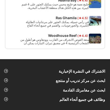
Naama Bay
(★4.4)
Ells Bells وتعديل مستويات الغوص الخاصة بك لتنتهي عند
Blue Hole.
خليج نعمة هو خليج محمي حيث يمكنك العثور على 4 قمم
كبيرة. بين هذه الكتل هناك منطقة الأعشاب البحرية،
بالإضافة إلى أنه يمكنك العثور على الشعاب الاصطناعية
وحتى زودياك صغير.
Ras Ghamila
(★4.5)
في رأس جميلة، يمكنك العثور على مرجانيات الطاولة
الكبيرة، والجورجونيات، والقمم في جميع أنحاء القاع
الرملي. موقع الغوص هذا مناسب لأي مستوى من الغواصين
والسباحين.
Woodhouse Reef
(★4.4)
متعة الغوص الانجراف من القارب، وودهاوس هو أطول من
الشعاب الرئيسية 4 في مضيق تيران. التيارات يمكن أن
تكون قوية. هناك انقسام في وسط الشعاب المرجانية
ويجب توخي الحذر قرب نهاية الشعاب المرجانية حيث
يمكن أن يكون تأثير الغسالة موجودًا في بعض الأحيان.
الشعاب المرجانية ملونة بشكل رائع!
الاشتراك في النشرة الإخبارية
ابحث عن مركز تدريب أو منتجع
ابحث عن مغامرتك القادمة
وظائف في جميع أنحاء العالم