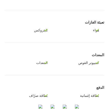
تعبئة الغازات
هواء
نايتروكس
المعدات
كمبيوتر الغوص
المعدات
الدفع
بطاقة إئتماتية
بطاقة صرّاف