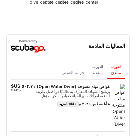
Powered by
الفعاليات القادمة
الدورات
الدورات
مبتدئ
متقدم
حزمة الغوص
غواص مياه مفتوحة (Open Water Diver)
برنامج الشهادة المعترف به عالميًا هو أفضل طريقة
لبدء مغامراتك مدى الحياة كغواص سكوبا مؤهل.
يتم الجمع بين التدريب المخصص وجلسات التدريب
٨ أغسطس ٢٠٢٦ م
+144 المزيد
المائي لضمان حصولك على المهارات والخبرة
المطلوبة لتصبح مرتاحًا حقًا تحت الماء. ستحصل
على تأهيل غواص مياه مفتوحة (Open Water
Diver) من إس إس آي (SSI).