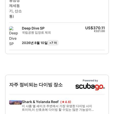
응급 구조대원으로서 응급 처치 및 심폐소생
술을 시행하고, 산소를 공급하며, AED 사용을
지원할 수 있습니다. SSI React Right 스페셜
티 자격증을 취득하여 어려움에 처한 다른 다
이버들을 도와주세요. 지금 바로 SSI React
Right 스페셜티 과정을 시작하세요!
US$370.11
Deep Dive SP
€321.00
국립공원 입장료 제외
2026년 8월 10일
+7 더
Powered by
자주 정비되는 다이빙 장소
Shark & Yolanda Reef
(★4.6)
이 샤름 엘 셰이크 주변에서 가장 유명한 다이빙 사이
트이며,이 산호초에 다이빙 할 수있는 많은 가능성이
있기 때문에 다이버의 모든 수준에 적합합니다. 상어