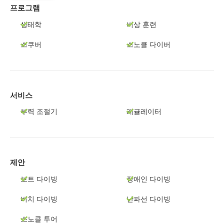
프로그램
생태학
비상 훈련
스쿠버
스노클 다이버
서비스
부력 조절기
레귤레이터
제안
보트 다이빙
장애인 다이빙
비치 다이빙
난파선 다이빙
스노클 투어