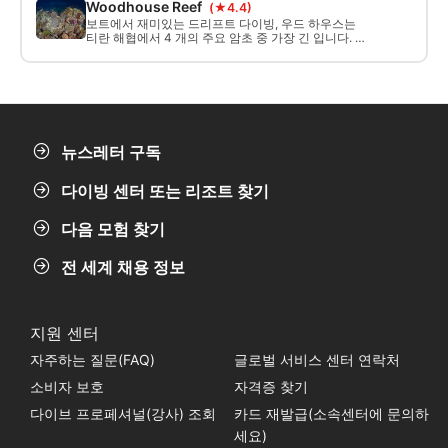
Woodhouse Reef
(★4.4)
보트에서 재미있는 드리프트 다이빙, 우드 하우스는
티란 해협에서 4 개의 주요 암초 중 가장 긴 입니다. 전
류가 강할 수 있습니다. 암초 의 중간에 분할이 있으며,
세탁기 효과가 때때로 존재 할 수있는 암초의 끝으로
주의를 기울여야합니다. 산호초는 굉야 히로다!
뉴스레터 구독
다이빙 센터 또는 리조트 찾기
다음 모험 찾기
전 세계 채용 정보
지원 센터
자주하는 질문(FAQ)
글로벌 서비스 센터 연락처
소비자 보호
자격증 찾기
다이브 프로페셔널(강사) 조회
카드 재발급(소속센터에 문의하
세요)