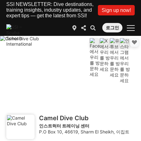
SSI NEWSLETTER: Dive destinations,
training insights, industry updates, and
Sign up now!
expert tips — get the latest from SSI!
로그인
Camel Dive Club
인스트럭터 트레이닝 센터
P.O Box 10, 46619, Sharm El Sheikh, 이집트