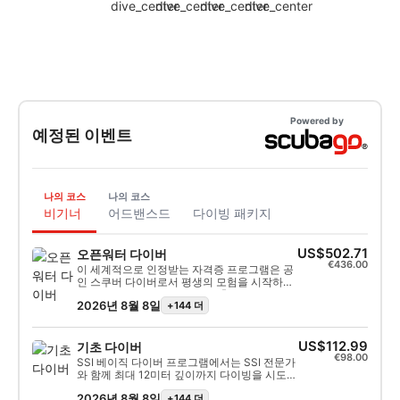
Powered by
예정된 이벤트
나의 코스
나의 코스
비기너
어드밴스드
다이빙 패키지
US$502.71
오픈워터 다이버
€436.00
이 세계적으로 인정받는 자격증 프로그램은 공
인 스쿠버 다이버로서 평생의 모험을 시작하는
가장 좋은 방법입니다. 개인 맞춤형 교육과 수
2026년 8월 8일
+144 더
중 실습을 통해 수중에서 진정으로 편안함을 느
끼는 데 필요한 기술과 경험을 습득할 수 있도
록 도와드립니다. 이 프로그램을 이수하면 SSI
오픈 워터 다이버 자격증을 취득하게 됩니다.
US$112.99
기초 다이버
€98.00
SSI 베이직 다이버 프로그램에서는 SSI 전문가
와 함께 최대 12미터 깊이까지 다이빙을 시도하
는 데 필요한 기술과 지식을 배우게 됩니다. 다
2026년 8월 8일
+144 더
이빙을 경험하며 수중 세계를 더욱 자세히 탐험