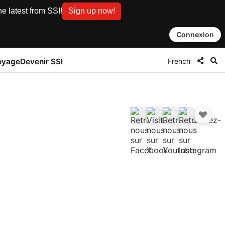
e latest from SSI!
Sign up now!
Connexion
French
oyage
Devenir SSI