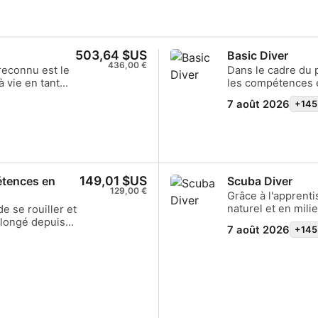
503,64 $US
Basic Diver
436,00 €
reconnu est le
Dans le cadre du 
 vie en tant
les compétences 
ion
essayer de plonge
7 août 2026
+145
 pratique dans
Professionnel SSI
expérience
monde sous-marin
eau. Vous
du programme Basi
er (Open Water
programmes Scuba
de 6 mois, afin qu
votre aventure de
149,01 $US
étences en
Scuba Diver
129,00 €
Grâce à l'apprent
naturel et en mil
e se rouiller et
est une base parf
plongé depuis
7 août 2026
+145
sûr. Vous apprend
te (Scuba Skills
plonger en milieu
erez avec
avec un Professio
se à niveau
compléterez presq
ue les
Water Diver et po
votre
certification. Il 
n d'un
théoriques et les 
e juste avant