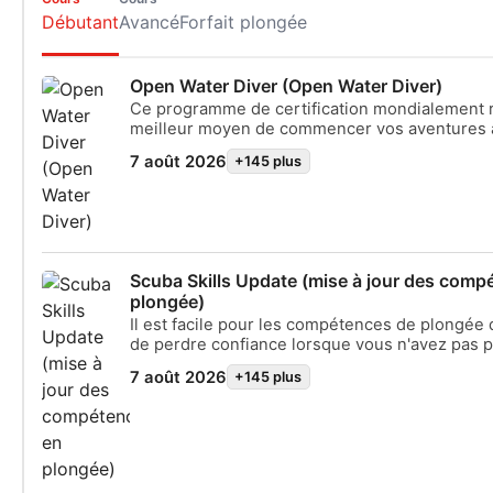
Débutant
Avancé
Forfait plongée
Open Water Diver (Open Water Diver)
Ce programme de certification mondialement 
meilleur moyen de commencer vos aventures à
que plongeur scuba Diver certifié. Une format
7 août 2026
+145 plus
personnalisée est combinée à des sessions de
l'eau pour vous assurer les compétences et l'
nécessaires pour être vraiment à l'aise sous l'
obtiendrez la certification SSI Open Water Div
Diver).
Scuba Skills Update (mise à jour des comp
plongée)
Il est facile pour les compétences de plongée d
de perdre confiance lorsque vous n'avez pas 
un certain temps. Avec le SSI Scuba Skills Upda
7 août 2026
+145 plus
Update), vous vous remettrez à l'eau et plong
aisance en un rien de temps. Ce cours de remi
vous permet de réviser et de mettre en pratiq
compétences que vous avez acquises lors de 
programme Open Water Diver, sous la directio
Professionnel SSI. C'est un cours idéal à suivr