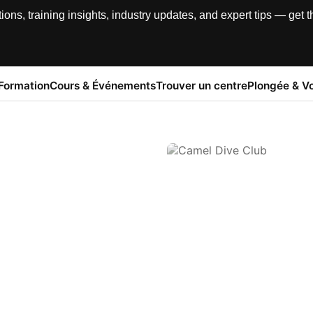
, training insights, industry updates, and expert tips — get th
Formation
Cours & Événements
Trouver un centre
Plongée & V