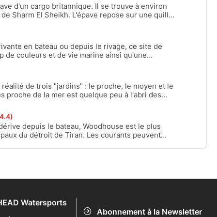
ave d'un cargo britannique. Il se trouve à environ
t de Sharm El Sheikh. L'épave repose sur une quille
deur. Le pont s'élève jusqu'à 17 m.
ivante en bateau ou depuis le rivage, ce site de
 de couleurs et de vie marine ainsi qu'une
. Depuis le rivage, suivez le récif sur votre gauche
r profond, mais surveillez le courant au coin de la
r votre droite, vous aurez le fond sous vous à
éalité de trois "jardins" : le proche, le moyen et le
plus proche de la mer est quelque peu à l'abri des
utres parties, il s'épanouit grâce aux marées
diennes qui donnent à ces jardins une vie riche.
4.4)
érive depuis le bateau, Woodhouse est le plus
cipaux du détroit de Tiran. Les courants peuvent
nte au milieu du récif et il faut faire attention vers la
arfois un effet de machine à laver. Le récif est
!
HEAD Watersports
Abonnement à la Newsletter