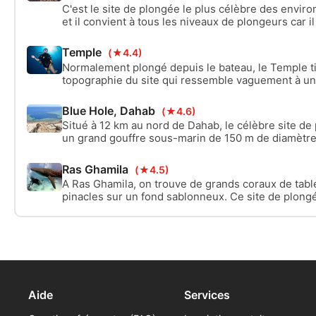
C'est le site de plongée le plus célèbre des envir
et il convient à tous les niveaux de plongeurs car 
possibilités de plonger sur ces récifs. Shark Reef,
Satellite Reef constituent les 3 pinacles ici. Sur le
Temple
(★4.4)
trouverez des toilettes et un mât qui traîne depuis
Normalement plongé depuis le bateau, le Temple t
a été coulée.
topographie du site qui ressemble vaguement à un
Ce "temple" est facile à plonger, à partir d'une pr
mètres, jusqu'à ce que vous vous frayiez un chemin
Blue Hole, Dahab
(★4.6)
nage dans le bleu, où vous pouvez atteindre 30 mèt
Situé à 12 km au nord de Dahab, le célèbre site de
un grand gouffre sous-marin de 150 m de diamètre
profondeur. La plongée peut commencer ou se term
vous pouvez entrer dans l'eau au nord du gouffre à 
Ras Ghamila
(★4.5)
une plongée à plusieurs niveaux pour terminer au 
A Ras Ghamila, on trouve de grands coraux de tabl
pinacles sur un fond sablonneux. Ce site de plongé
niveaux de plongeurs et de snorkelers.
Aide
Services