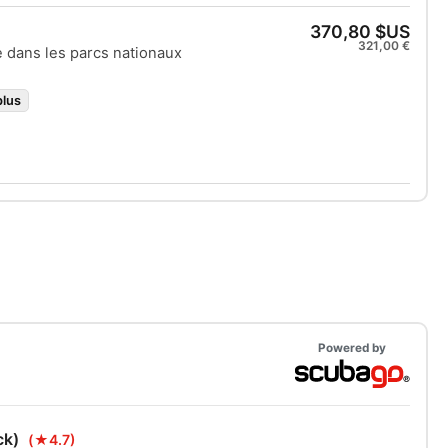
 de formation en Milieu naturel.
370,80 $US
321,00 €
e dans les parcs nationaux
plus
Powered by
ck)
(★4.7)