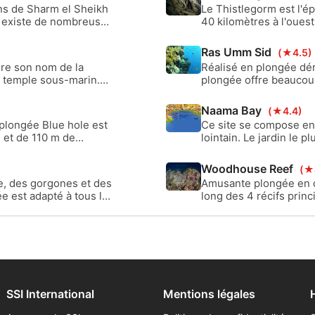
ons de Sharm el Sheikh
Le Thistlegorm est l'ép
il existe de nombreuses
40 kilomètres à l'oues
 Yolanda Reef et
plate à 30 m de profon
 récif de Yolanda, vous
Ras Umm Sid
(★4.5)
 l'épave de Yolanda, qui
ire son nom de la
Réalisé en plongée dér
 temple sous-marin.
plongée offre beaucoup
ofondeur d'environ 6
topographie magnifique
 à travers une petite
pour une plongée en mu
Naama Bay
(★4.4)
res et plus.
rue. Suivez le récif su
 plongée Blue hole est
Ce site se compose en r
environ 32m.
 et de 110 m de
lointain. Le jardin le 
iner au Blue Hole, car
courants et, dans les a
Ells Bells et effectuer
basses et hautes quoti
Woodhouse Reef
(★
Blue Hole.
e, des gorgones et des
Amusante plongée en d
e est adapté à tous les
long des 4 récifs prin
être forts. Il y a une fe
fin du récif où il y a p
fabuleusement coloré 
SSI International
Mentions légales