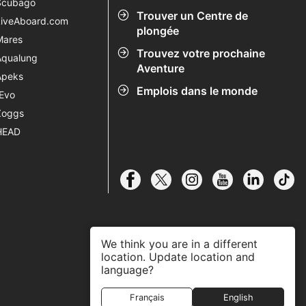
Scubago
Trouver un Centre de
LiveAboard.com
plongée
Mares
Trouvez votre prochaine
Aqualung
Aventure
Apeks
Emplois dans le monde
rEvo
Zoggs
HEAD
We think you are in a different
location. Update location and
language?
Français
English