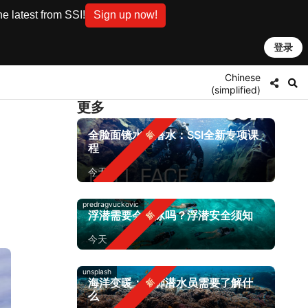
e latest from SSI!
Sign up now!
登录
Chinese
(simplified)
更多
全脸面镜水肺潜水：SSI全新专项课
程
今天
predragvuckovic
浮潜需要会游泳吗？浮潜安全须知
今天
unsplash
海洋变暖：水肺潜水员需要了解什
么