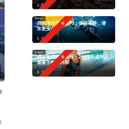
2 天前
mares
自由潜水呼吸技巧：保持冷静，潜
水更安全
5 天前
zoggs
成人初级游泳课程：2026年成年人
需要了解的内容
6 天前
潜
。
的
。