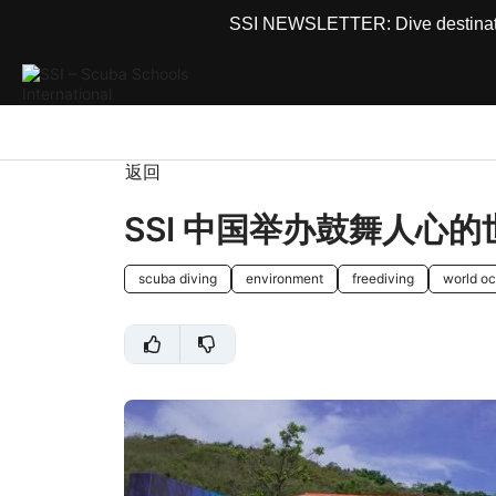
SSI NEWSLETTER: Dive destinations
返回
SSI 中国举办鼓舞人心
scuba diving
environment
freediving
world o