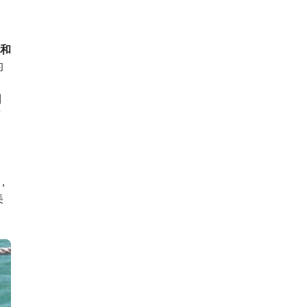
和
的
，
到
面
，
美