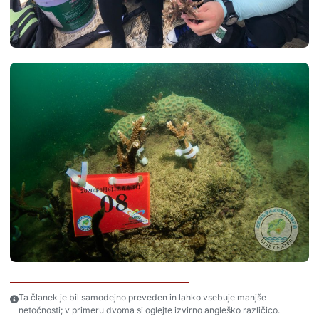
Ta članek je bil samodejno preveden in lahko vsebuje manjše
netočnosti; v primeru dvoma si oglejte izvirno angleško različico.