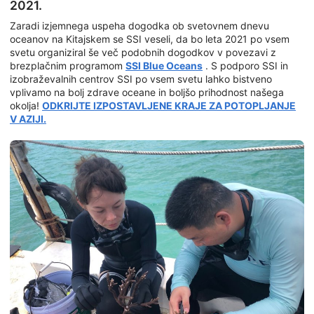
2021.
Zaradi izjemnega uspeha dogodka ob svetovnem dnevu
oceanov na Kitajskem se SSI veseli, da bo leta 2021 po vsem
svetu organiziral še več podobnih dogodkov v povezavi z
brezplačnim programom
SSI Blue Oceans
. S podporo SSI in
izobraževalnih centrov SSI po vsem svetu lahko bistveno
vplivamo na bolj zdrave oceane in boljšo prihodnost našega
okolja!
ODKRIJTE IZPOSTAVLJENE KRAJE ZA POTOPLJANJE
V AZIJI.