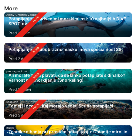
More
Alamy-Christian-Zappel
Potapljanje s kladvenimi morskimi psi: 10 najboljših DIVE
SPOT-ov
Pred 1 dnem
Potapljanje s celoobrazno masko: nova specialnost SSI
Pred 2 dnevi
predragvuckovic
Ali morate znati plavati, da se lahko potapljate s dihalko?
Varnost pri Snorkljanju (Snorkeling)
Pred 3 dnevi
unsplash
Toplejši oceani: Kaj morajo vedeti Scuba potapljači
Pred 5 dnevi
mares
Tehnike dihanja pri prostem potapljanju: Ostanite mirni in