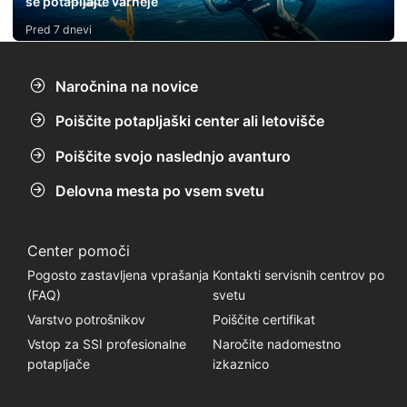
se potapljajte varneje
Pred 7 dnevi
Naročnina na novice
Poiščite potapljaški center ali letovišče
Poiščite svojo naslednjo avanturo
Delovna mesta po vsem svetu
Center pomoči
Pogosto zastavljena vprašanja
Kontakti servisnih centrov po
(FAQ)
svetu
Varstvo potrošnikov
Poiščite certifikat
Vstop za SSI profesionalne
Naročite nadomestno
potapljače
izkaznico