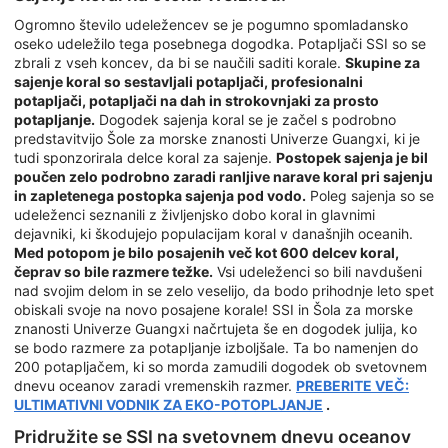
Ogromno število udeležencev se je pogumno spomladansko
oseko udeležilo tega posebnega dogodka. Potapljači SSI so se
zbrali z vseh koncev, da bi se naučili saditi korale.
Skupine za
sajenje koral so sestavljali potapljači, profesionalni
potapljači, potapljači na dah in strokovnjaki za prosto
potapljanje.
Dogodek sajenja koral se je začel s podrobno
predstavitvijo Šole za morske znanosti Univerze Guangxi, ki je
tudi sponzorirala delce koral za sajenje.
Postopek sajenja je bil
poučen zelo podrobno zaradi ranljive narave koral pri sajenju
in zapletenega postopka sajenja pod vodo.
Poleg sajenja so se
udeleženci seznanili z življenjsko dobo koral in glavnimi
dejavniki, ki škodujejo populacijam koral v današnjih oceanih.
Med potopom je bilo posajenih več kot 600 delcev koral,
čeprav so bile razmere težke.
Vsi udeleženci so bili navdušeni
nad svojim delom in se zelo veselijo, da bodo prihodnje leto spet
obiskali svoje na novo posajene korale! SSI in Šola za morske
znanosti Univerze Guangxi načrtujeta še en dogodek julija, ko
se bodo razmere za potapljanje izboljšale. Ta bo namenjen do
200 potapljačem, ki so morda zamudili dogodek ob svetovnem
dnevu oceanov zaradi vremenskih razmer.
PREBERITE VEČ:
ULTIMATIVNI VODNIK ZA EKO-POTOPLJANJE
.
Pridružite se SSI na svetovnem dnevu oceanov