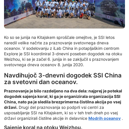
Ko so se junija na Kitajskem sproščale omejitve, je SSI letos
naredil velike načrte za praznovanje svetovnega dneva
oceanov. V sodelovanju z iLab China in potapljaškim centrom
Explore je SSI koordiniral 3-dnevni poseben dogodek na otoku
Weizhou, ki se je začel 6. junija in se zaključil s praznovanjem
svetovnega dneva oceanov 8. junija 2020.
Navdihujoč 3-dnevni dogodek SSI China
za svetovni dan oceanov.
Praznovanje je bilo razdeljeno na dva dela: najprej je potekal
dogodek sajenja koral, ki ga je organizirala organizacija SSI
China, nato pa je sledila brezprimerna čistilna akcija po vsej
državi.
Drugi del praznovanja so podprli vsi centri za
usposabljanje SSI na Kitajskem, ki so v teh treh dneh po vsej
državi organizirali čistilne akcije in delavnice
Modrih oceanov
.
Sajenje koral na otoku Weizhou.