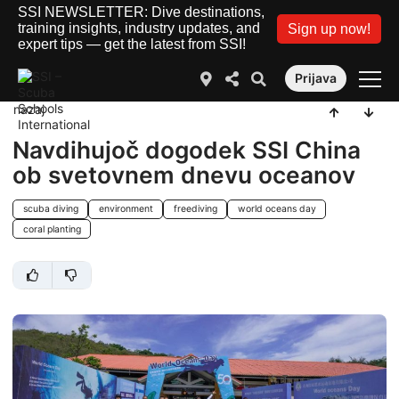
SSI NEWSLETTER: Dive destinations,
training insights, industry updates, and
Sign up now!
expert tips — get the latest from SSI!
Prijava
nazaj
Navdihujoč dogodek SSI China
ob svetovnem dnevu oceanov
scuba diving
environment
freediving
world oceans day
coral planting