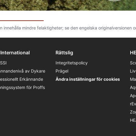
n innehålla mindre felaktigheter; se den engelska originalversionen 
 International
Rättslig
HE
SSI
Integritetspolicy
Sc
ännandenivå av Dykare
Prägel
Li
fessionellt Erkännande
Ändra inställningar för cookies
Ma
öningssystem för Proffs
Aq
Ap
rE
Zo
HE