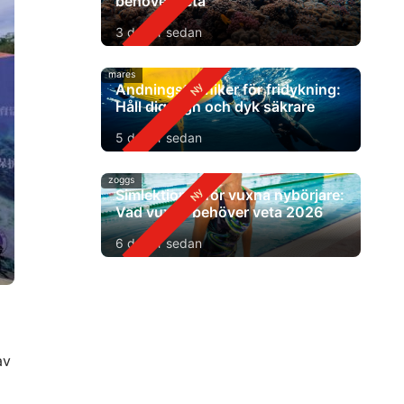
behöver veta
3 dagar sedan
mares
Andningstekniker för fridykning:
Håll dig lugn och dyk säkrare
5 dagar sedan
zoggs
Simlektioner för vuxna nybörjare:
Vad vuxna behöver veta 2026
6 dagar sedan
av