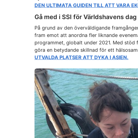
DEN ULTIMATA GUIDEN TILL ATT VARA 
Gå med i SSI för Världshavens dag
På grund av den överväldigande framgånge
fram emot att anordna fler liknande evene
programmet, globalt under 2021. Med stöd fr
göra en betydande skillnad för ett hälsosam
UTVALDA PLATSER ATT DYKA I ASIEN.