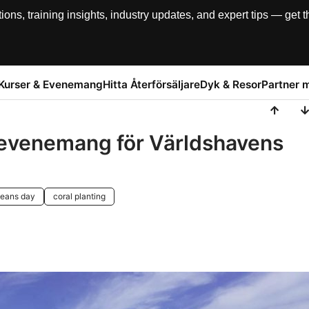
, training insights, industry updates, and expert tips — get th
Kurser & Evenemang
Hitta Återförsäljare
Dyk & Resor
Partner 
 evenemang för Världshavens
ceans day
coral planting