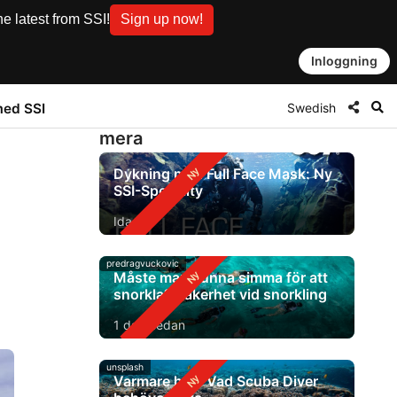
e latest from SSI!
Sign up now!
Inloggning
Swedish
med SSI
mera
Dykning med Full Face Mask: Ny
SSI-Specialty
Idag
predragvuckovic
Måste man kunna simma för att
snorkla? Säkerhet vid snorkling
1 dag sedan
unsplash
Varmare hav: Vad Scuba Diver