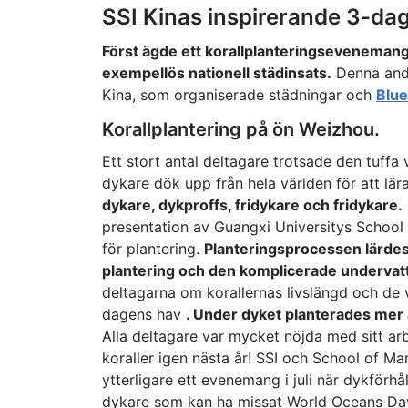
SSI Kinas inspirerande 3-d
Först ägde ett korallplanteringsevenemang o
exempellös nationell städinsats.
Denna andr
Kina, som organiserade städningar och
Blu
Korallplantering på ön Weizhou.
Ett stort antal deltagare trotsade den tuffa 
dykare dök upp från hela världen för att lära
dykare, dykproffs, fridykare och fridykare.
presentation av Guangxi Universitys School
för plantering.
Planteringsprocessen lärdes u
plantering och den komplicerade undervat
deltagarna om korallernas livslängd och de v
dagens hav
. Under dyket planterades mer ä
Alla deltagare var mycket nöjda med sitt ar
koraller igen nästa år! SSI och School of Mar
ytterligare ett evenemang i juli när dykförh
dykare som kan ha missat World Oceans Da