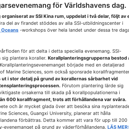
agarsevenemang för Världshavens dag.
rganiserat av SSI Kina rum, uppdelat i två delar, följt av 
a del av firandet stöddes av alla SSI-utbildningscenter i
e Oceans
-workshops över hela landet under dessa tre daga
vårfloden för att delta i detta speciella evenemang. SSI-
 sig plantera koraller.
Korallplanteringsgrupperna bestod 
Korallplanteringsevenemanget började med en detaljerad
 of Marine Sciences, som också sponsrade korallfragmente
t i stor detalj på grund av korallernas sårbarhet vid
tensplanteringsprocessen.
Förutom plantering lärde sig
iktigaste orsakerna till skada på korallpopulationerna i
n 600 korallfragment, trots att förhållandena var svåra.
bete och är mycket glada över att besöka sina nyplanterad
ine Sciences, Guangxi University, planerar att hålla
ållandena förbättras. Detta kommer att vara för upp till 200
y-evenemanget på grund av väderförhållandena.
LÄS MER