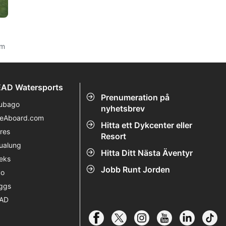
om
AD Watersports
Prenumeration på
ubago
nyhetsbrev
veAboard.com
Hitta ett Dykcenter eller
res
Resort
ualung
Hitta Ditt Nästa Äventyr
eks
Jobb Runt Jorden
vo
ggs
AD