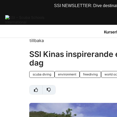
SSI NEWSLETTER: Dive destinations
Kurser
tillbaka
SSI Kinas inspirerande
dag
scuba diving
environment
freediving
world o