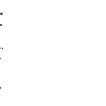
en
r.
av
n
e
: