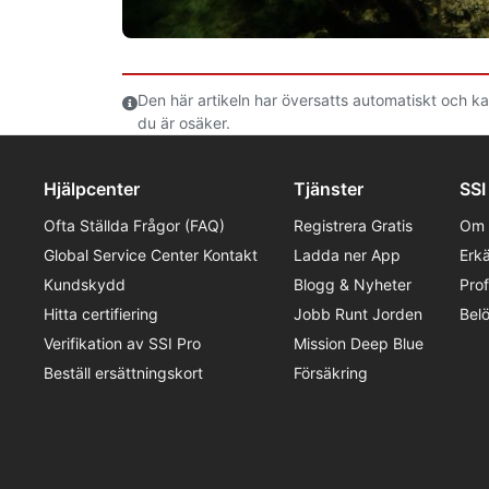
Den här artikeln har översatts automatiskt och ka
du är osäker.
Hjälpcenter
Tjänster
SSI
Ofta Ställda Frågor (FAQ)
Registrera Gratis
Om 
Global Service Center Kontakt
Ladda ner App
Erk
Kundskydd
Blogg & Nyheter
Pro
Hitta certifiering
Jobb Runt Jorden
Bel
Verifikation av SSI Pro
Mission Deep Blue
Beställ ersättningskort
Försäkring