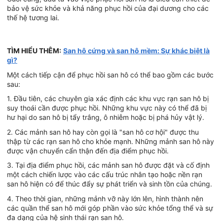
bảo vệ sức khỏe và khả năng phục hồi của đại dương cho các
thế hệ tương lai.
TÌM HIỂU THÊM:
San hô cứng và san hô mềm: Sự khác biệt là
gì?
Một cách tiếp cận để phục hồi san hô có thể bao gồm các bước
sau:
1. Đầu tiên, các chuyên gia xác định các khu vực rạn san hô bị
suy thoái cần được phục hồi. Những khu vực này có thể đã bị
hư hại do san hô bị tẩy trắng, ô nhiễm hoặc bị phá hủy vật lý.
2. Các mảnh san hô hay còn gọi là "san hô cơ hội" được thu
thập từ các rạn san hô cho khỏe mạnh. Những mảnh san hô này
được vận chuyển cẩn thận đến địa điểm phục hồi.
3. Tại địa điểm phục hồi, các mảnh san hô được đặt và cố định
một cách chiến lược vào các cấu trúc nhân tạo hoặc nền rạn
san hô hiện có để thúc đẩy sự phát triển và sinh tồn của chúng.
4. Theo thời gian, những mảnh vỡ này lớn lên, hình thành nên
các quần thể san hô mới góp phần vào sức khỏe tổng thể và sự
đa dạng của hệ sinh thái rạn san hô.