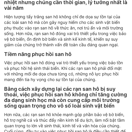
nhiệt nhưng chúng cần thời gian, lý tưởng nhất là
vài năm
Hiện tượng tẩy trắng san hô không chỉ đe dọa sự tồn tại của
các loài san hô mà còn gây nguy hiểm cho các sinh vật biển
phụ thuộc vào rạn san hô về thức ăn, nơi trú ẩn và môi trường
sống. Hơn nữa, rạn san hô đóng vai trò thiết yếu trong việc bảo
vệ bờ biển, ổn định bờ biển và sinh kế kinh tế, khiến sự suy
giảm của chúng trở thành vấn đề toàn cầu đáng quan ngại.
Tiềm năng phục hồi san hô
Việc phục hồi san hô đóng vai trò thiết yếu trong việc bảo tồn
và phục hồi hệ sinh thái biển. Khi các rạn san hô phải đối mặt
với những mối đe dọa chưa từng có, những nỗ lực phục hồi
mang đến tia hy vọng cho sự tồn tại của chúng.
Bằng cách xây dựng lại các rạn san hô bị suy
thoái, việc phục hồi san hô không chỉ tăng cường
đa dạng sinh học mà còn cung cấp môi trường
sống quan trọng cho vô số loài sinh vật biển
Hơn nữa, các rạn san hô khỏe mạnh góp phần bảo vệ bờ biển,
hỗ trợ nghề cá và thúc đẩy nền kinh tế du lịch, làm nổi bật tầm
quan trọng to lớn về sinh thái, kinh tế và văn hóa của chúng.
Cuối cùng, đầu tư vào việc phục hồi san hô là điều cần thiết để