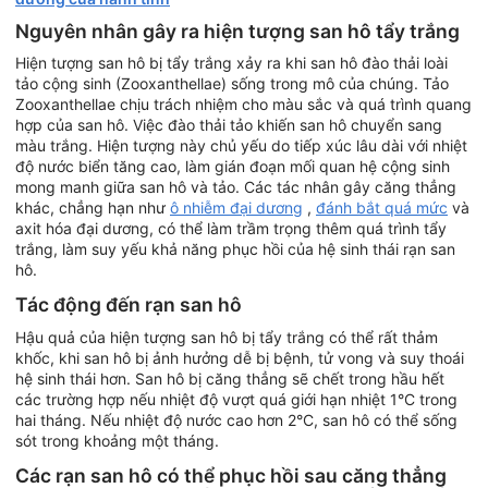
Nguyên nhân gây ra hiện tượng san hô tẩy trắng
Hiện tượng san hô bị tẩy trắng xảy ra khi san hô đào thải loài
tảo cộng sinh (Zooxanthellae) sống trong mô của chúng. Tảo
Zooxanthellae chịu trách nhiệm cho màu sắc và quá trình quang
hợp của san hô. Việc đào thải tảo khiến san hô chuyển sang
màu trắng. Hiện tượng này chủ yếu do tiếp xúc lâu dài với nhiệt
độ nước biển tăng cao, làm gián đoạn mối quan hệ cộng sinh
mong manh giữa san hô và tảo. Các tác nhân gây căng thẳng
khác, chẳng hạn như
ô nhiễm đại dương
,
đánh bắt quá mức
và
axit hóa đại dương, có thể làm trầm trọng thêm quá trình tẩy
trắng, làm suy yếu khả năng phục hồi của hệ sinh thái rạn san
hô.
Tác động đến rạn san hô
Hậu quả của hiện tượng san hô bị tẩy trắng có thể rất thảm
khốc, khi san hô bị ảnh hưởng dễ bị bệnh, tử vong và suy thoái
hệ sinh thái hơn. San hô bị căng thẳng sẽ chết trong hầu hết
các trường hợp nếu nhiệt độ vượt quá giới hạn nhiệt 1°C trong
hai tháng. Nếu nhiệt độ nước cao hơn 2°C, san hô có thể sống
sót trong khoảng một tháng.
Các rạn san hô có thể phục hồi sau căng thẳng