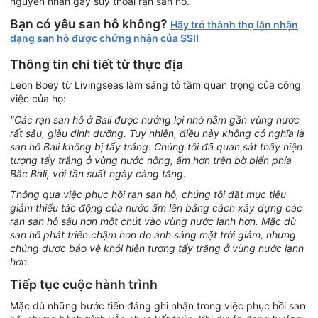
nguyên nhân gây suy thoái rạn san hô.
Bạn có yêu san hô không?
Hãy trở thành thợ lặn nhận
dạng san hô được chứng nhận của SSI!
Thông tin chi tiết từ thực địa
Leon Boey từ Livingseas làm sáng tỏ tầm quan trọng của công
việc của họ:
"Các rạn san hô ở Bali được hưởng lợi nhờ nằm gần vùng nước
rất sâu, giàu dinh dưỡng. Tuy nhiên, điều này không có nghĩa là
san hô Bali không bị tẩy trắng. Chúng tôi đã quan sát thấy hiện
tượng tẩy trắng ở vùng nước nông, ấm hơn trên bờ biển phía
Bắc Bali, với tần suất ngày càng tăng.
Thông qua việc phục hồi rạn san hô, chúng tôi đặt mục tiêu
giảm thiểu tác động của nước ấm lên bằng cách xây dựng các
rạn san hô sâu hơn một chút vào vùng nước lạnh hơn. Mặc dù
san hô phát triển chậm hơn do ánh sáng mặt trời giảm, nhưng
chúng được bảo vệ khỏi hiện tượng tẩy trắng ở vùng nước lạnh
hơn.
Tiếp tục cuộc hành trình
Mặc dù những bước tiến đáng ghi nhận trong việc phục hồi san