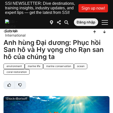
SSI NEWSLETTER: Dive destinations,
training insights, industry updates, and
Sign up now!
expert tips — get the latest from SSI!
Đăng nhập
quay lại
Anh hùng Đại dương: Phục hồi
San hô và Hy vọng cho Rạn san
hô của chúng ta
environment
marine life
marine conservation
ocean
coral restoration
iStock-IBorisoff