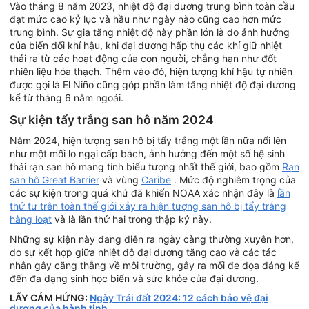
Vào tháng 8 năm 2023, nhiệt độ đại dương trung bình toàn cầu
đạt mức cao kỷ lục và hầu như ngày nào cũng cao hơn mức
trung bình. Sự gia tăng nhiệt độ này phần lớn là do ảnh hưởng
của biến đổi khí hậu, khi đại dương hấp thụ các khí giữ nhiệt
thải ra từ các hoạt động của con người, chẳng hạn như đốt
nhiên liệu hóa thạch. Thêm vào đó, hiện tượng khí hậu tự nhiên
được gọi là El Niño cũng góp phần làm tăng nhiệt độ đại dương
kể từ tháng 6 năm ngoái.
Sự kiện tẩy trắng san hô năm 2024
Năm 2024, hiện tượng san hô bị tẩy trắng một lần nữa nổi lên
như một mối lo ngại cấp bách, ảnh hưởng đến một số hệ sinh
thái rạn san hô mang tính biểu tượng nhất thế giới, bao gồm
Rạn
san hô Great Barrier
và vùng
Caribe
. Mức độ nghiêm trọng của
các sự kiện trong quá khứ đã khiến NOAA xác nhận đây là
lần
thứ tư trên toàn thế giới xảy ra hiện tượng san hô bị tẩy trắng
hàng loạt
và là lần thứ hai trong thập kỷ này.
Những sự kiện này đang diễn ra ngày càng thường xuyên hơn,
do sự kết hợp giữa nhiệt độ đại dương tăng cao và các tác
nhân gây căng thẳng về môi trường, gây ra mối đe dọa đáng kể
đến đa dạng sinh học biển và sức khỏe của đại dương.
LẤY CẢM HỨNG:
Ngày Trái đất 2024: 12 cách bảo vệ đại
dương của hành tinh