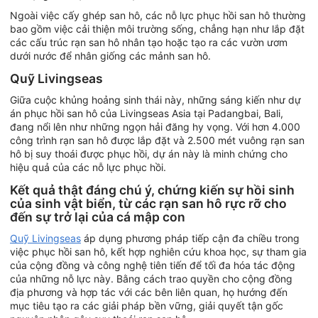
Ngoài việc cấy ghép san hô, các nỗ lực phục hồi san hô thường
bao gồm việc cải thiện môi trường sống, chẳng hạn như lắp đặt
các cấu trúc rạn san hô nhân tạo hoặc tạo ra các vườn ươm
dưới nước để nhân giống các mảnh san hô.
Quỹ Livingseas
Giữa cuộc khủng hoảng sinh thái này, những sáng kiến như dự
án phục hồi san hô của Livingseas Asia tại Padangbai, Bali,
đang nổi lên như những ngọn hải đăng hy vọng. Với hơn 4.000
công trình rạn san hô được lắp đặt và 2.500 mét vuông rạn san
hô bị suy thoái được phục hồi, dự án này là minh chứng cho
hiệu quả của các nỗ lực phục hồi.
Kết quả thật đáng chú ý, chứng kiến sự hồi sinh
của sinh vật biển, từ các rạn san hô rực rỡ cho
đến sự trở lại của cá mập con
Quỹ Livingseas
áp dụng phương pháp tiếp cận đa chiều trong
việc phục hồi san hô, kết hợp nghiên cứu khoa học, sự tham gia
của cộng đồng và công nghệ tiên tiến để tối đa hóa tác động
của những nỗ lực này. Bằng cách trao quyền cho cộng đồng
địa phương và hợp tác với các bên liên quan, họ hướng đến
mục tiêu tạo ra các giải pháp bền vững, giải quyết tận gốc