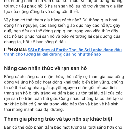
hô, nhưng hành trình vẫn chưa kết thúc. Khi dự án đang hướng
tới mục tiêu phục hồi 5 ha rạn san hô, sự hỗ trợ và tham gia liên
tục của cộng đồng là vô cùng cần thiết.
Vậy bạn có thể tham gia bằng cách nào? Dù thông qua hoạt
động tình nguyện, các sáng kiến giáo dục hay các nỗ lực gây
quỹ, bạn đều có thể đóng góp quan trọng vào việc thúc đẩy
các nỗ lực phục hồi san hô và bảo vệ tương lai đại dương của
chúng ta, bất kể bạn sống ở đâu.
LIÊN QUAN:
SSI x Edges of Earth: Thợ lặn Sri Lanka đang đấu
tranh cho tương lai đại dương của họ như thế nào
Nâng cao nhận thức về rạn san hô
Bằng cách nâng cao nhận thức, thúc đẩy sự tham gia của cộng
đồng và ủng hộ các hoạt động khai thác biển bền vững, chúng
ta có thể cùng nhau giải quyết nguyên nhân gốc rễ của tình
trạng san hô bị tẩy trắng và đảm bảo sự tồn tại lâu dài của các
rạn san hô trên toàn thế giới. Cùng nhau, chúng ta có thể tạo ra
sự khác biệt có ý nghĩa trong việc bảo tồn và bảo vệ hệ sinh
thái mong manh của đại dương.
Tham gia phong trào và tạo nên sự khác biệt
Bạn có thể góp phần đảm bảo một tương lai tươi sáng hơn cho