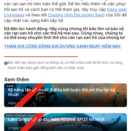
các rạn san hô trên toàn thế giới. Để tìm hiểu thêm về việc phục
hồi san hô và cách bạn có thể tham gia, hãy truy cập
trang web
Livingseas
và theo dõi
Chương trình Đại dương Xanh
của SSI để
cập nhật các sáng kiến sắp tới.
Đã đến lúc hành động. Hãy cùng chúng tôi bảo tồn và bảo vệ
các rạn san hô cho các thế hệ mai sau. Cùng nhau, chúng ta
có thể xoay chuyển tình thế cho các rạn san hô của chúng ta!
THAM GIA CỘNG ĐỒNG ĐẠI DƯƠNG XANH NGAY HÔM NAY.
Bài viết này được dịch tự động và có thể chứa một số lỗi nhỏ; vui lòng
tham khảo bản gốc tiếng Anh nếu có thắc mắc.
Xem thêm
mares
Kỹ năng lặn kỹ thuật: 9 điều bắt buộc đối với thợ lặn kỹ
thuật
Hôm nay
Alamy-Christian-Zappel
Lặn cùng cá mập đầu búa: 10 DIVE SPOT tốt nhất
2 ngày trước