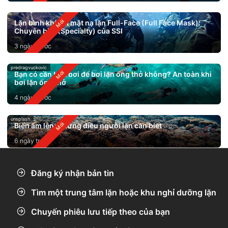
Lặn bình khí với mặt nạ lặn Full-Face (Full Face Mask):
Chuyên biệt (Specialty) của SSI
3 ngày trước
predragvuckovic
Bạn có cần biết bơi để bơi lặn ống thở không? An toàn khi
bơi lặn ống thở
4 ngày trước
unsplash
Biển ấm lên: Những điều người lặn cần biết
6 ngày trước
Đăng ký nhận bản tin
Tìm một trung tâm lặn hoặc khu nghỉ dưỡng lặn
Chuyến phiêu lưu tiếp theo của bạn